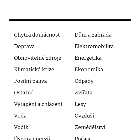
Chytrá domácnost
Dům a zahrada
Doprava
Elektromobilita
Obnovitelné zdroje
Energetika
Klimatická krize
Ekonomika
Fosilní paliva
Odpady
Ostatní
Zvířata
Vytápění a chlazení
Lesy
Voda
Ovzduší
Vodík
Zemědělství
Úspora energií
Počasí