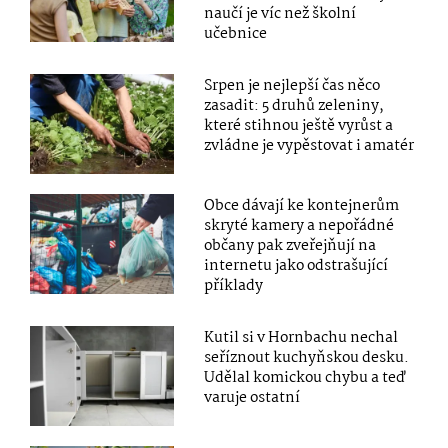
naučí je víc než školní
učebnice
Srpen je nejlepší čas něco
zasadit: 5 druhů zeleniny,
které stihnou ještě vyrůst a
zvládne je vypěstovat i amatér
Obce dávají ke kontejnerům
skryté kamery a nepořádné
občany pak zveřejňují na
internetu jako odstrašující
příklady
Kutil si v Hornbachu nechal
seříznout kuchyňskou desku.
Udělal komickou chybu a teď
varuje ostatní