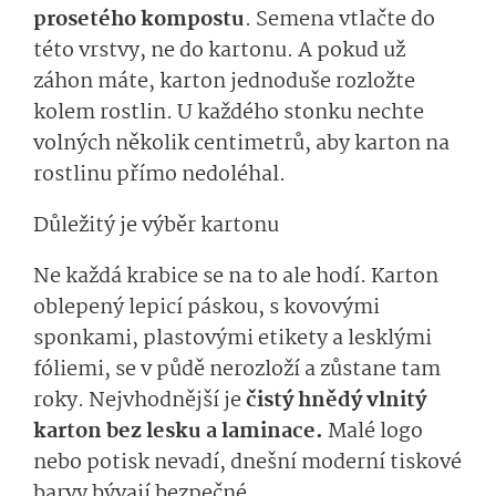
prosetého kompostu
. Semena vtlačte do
této vrstvy, ne do kartonu. A pokud už
záhon máte, karton jednoduše rozložte
kolem rostlin. U každého stonku nechte
volných několik centimetrů, aby karton na
rostlinu přímo nedoléhal.
Důležitý je výběr kartonu
Ne každá krabice se na to ale hodí. Karton
oblepený lepicí páskou, s kovovými
sponkami, plastovými etikety a lesklými
fóliemi, se v půdě nerozloží a zůstane tam
roky. Nejvhodnější je
čistý hnědý vlnitý
karton bez lesku a laminace.
Malé logo
nebo potisk nevadí, dnešní moderní tiskové
barvy bývají bezpečné.