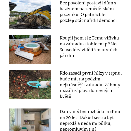
Bez povolení postavil dům s
bazénem na zemědělském
pozemku. O patnáct let
později stát nařídil demolici
Koupil jsem si z Temu vířivku
na zahradu a tohle mi přišlo.
Sousedé záviděli jen prvních
pár dní
Kdo zasadí první hlízy v srpnu,
bude mít na podzim
nejkrásnější zahradu. Záhony
rozzáří záplava barevných
květů
Darovaný byt rozhádal rodinu
na 20 let. Dokud sestra byt
neprodá a nedá mi půlku,
nepromluvím s ní