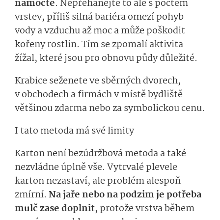
namočte
. Nepřehánějte to ale s počtem
vrstev, příliš silná bariéra omezí pohyb
vody a vzduchu až moc a může poškodit
kořeny rostlin. Tím se zpomalí aktivita
žížal, které jsou pro obnovu půdy důležité.
Krabice seženete ve sběrných dvorech,
v obchodech a firmách v místě bydliště
většinou zdarma nebo za symbolickou cenu.
I tato metoda má své limity
Karton není bezúdržbová metoda a také
nezvládne úplně vše. Vytrvalé plevele
karton nezastaví, ale problém alespoň
zmírní.
Na jaře nebo na podzim je potřeba
mulč zase doplnit
, protože vrstva během