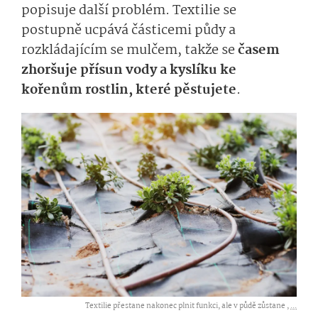
popisuje další problém. Textilie se
postupně ucpává částicemi půdy a
rozkládajícím se mulčem, takže se
časem
zhoršuje přísun vody a kyslíku ke
kořenům rostlin, které pěstujete
.
Textilie přestane nakonec plnit funkci, ale v půdě zůstane ,
...