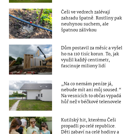
Češi ve vedrech zalévají
zahradu špatně. Rostliny pak
neuhynou suchem, ale
špatnou zálivkou
Dům postavil za měsíc a vyšel
ho na 110 tisíc korun. To, jak
využil každý centimetr,
fascinuje miliony lidí
„Na co nemám peníze já,
nebude mít ani můj soused.“
Na vesnicích to občas vypadá
hůř než v béčkové telenovele
Kutilský hit, kterému Češi
propadli po celé republice.
Děti zabaví na celé hodiny a