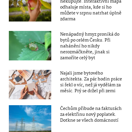
nekupujte. Interaktivní mapa
odhaluje místa, kde si ho
můžete v srpnu natrhat úplně
zdarma
Nenápadný hmyz proniká do
bytů po celém Česku. Při
nahánění ho nikdy
nerozmáčkněte, jinak si
zamoříte celý byt
Najali jsme bytového
architekta. Za pár hodin práce
si řekl o víc, než já vydělám za
měsíc. Prý se držel při zemi
Čechům přibude na fakturách
za elektřinu nový poplatek.
Dotkne se všech domácností