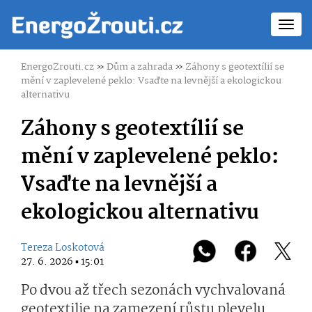
Toggl
navig
EnergoZrouti.cz
»
Dům a zahrada
»
Záhony s geotextílií se
mění v zaplevelené peklo: Vsaďte na levnější a ekologickou
alternativu
Záhony s geotextílií se
mění v zaplevelené peklo:
Vsaďte na levnější a
ekologickou alternativu
Tereza Loskotová
27. 6. 2026 ▪ 15:01
Po dvou až třech sezonách vychvalovaná
geotextilie na zamezení růstu plevelu