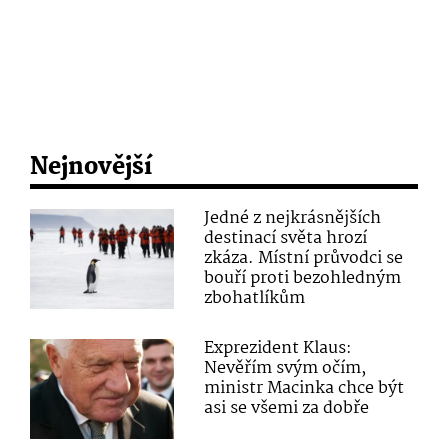
Nejnovější
Jedné z nejkrásnějších
destinací světa hrozí
zkáza. Místní průvodci se
bouří proti bezohledným
zbohatlíkům
Exprezident Klaus:
Nevěřím svým očím,
ministr Macinka chce být
asi se všemi za dobře