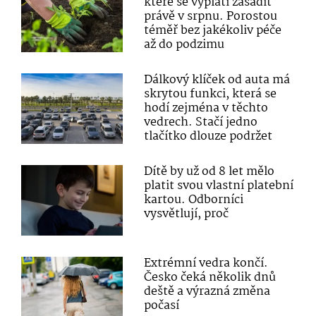
které se vyplatí zasadit
právě v srpnu. Porostou
téměř bez jakékoliv péče
až do podzimu
Dálkový klíček od auta má
skrytou funkci, která se
hodí zejména v těchto
vedrech. Stačí jedno
tlačítko dlouze podržet
Dítě by už od 8 let mělo
platit svou vlastní platební
kartou. Odborníci
vysvětlují, proč
Extrémní vedra končí.
Česko čeká několik dnů
deště a výrazná změna
počasí