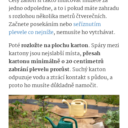
Celý záhon si takto mulčovat můžete za
jedno odpoledne, a to i pokud máte zahradu
s rozlohou několika metrů čtverečních.
Začnete posekáním nebo
seříznutím
plevele co nejníže
, nemusíte ho vytrhávat.
Poté
rozložte na plochu karton
. Spáry mezi
kartony jsou nejslabší místa,
přesah
kartonu minimálně o 20 centimetrů
zabrání plevelu prorůst
. Suchý karton
odpuzuje vodu a ztrácí kontakt s půdou, a
proto ho musíte důkladně namočit.