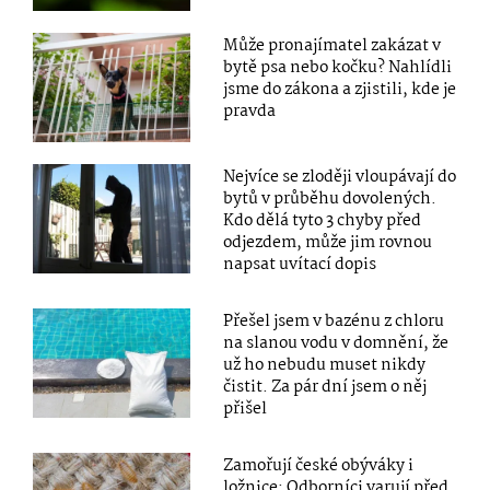
Může pronajímatel zakázat v
bytě psa nebo kočku? Nahlídli
jsme do zákona a zjistili, kde je
pravda
Nejvíce se zloději vloupávají do
bytů v průběhu dovolených.
Kdo dělá tyto 3 chyby před
odjezdem, může jim rovnou
napsat uvítací dopis
Přešel jsem v bazénu z chloru
na slanou vodu v domnění, že
už ho nebudu muset nikdy
čistit. Za pár dní jsem o něj
přišel
Zamořují české obýváky i
ložnice: Odborníci varují před