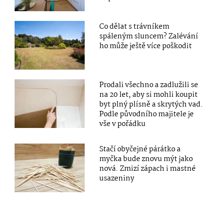
Co dělat s trávníkem
spáleným sluncem? Zalévání
ho může ještě více poškodit
Prodali všechno a zadlužili se
na 20 let, aby si mohli koupit
byt plný plísně a skrytých vad.
Podle původního majitele je
vše v pořádku
Stačí obyčejné párátko a
myčka bude znovu mýt jako
nová. Zmizí zápach i mastné
usazeniny