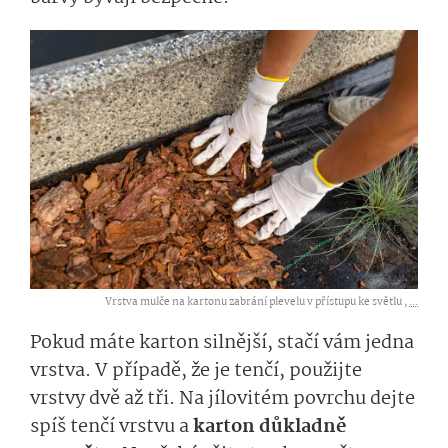
Vrstva mulče na kartonu zabrání plevelu v přístupu ke světlu ,
...
Pokud máte karton silnější, stačí vám jedna
vrstva. V případě, že je tenčí, použijte
vrstvy dvě až tři. Na jílovitém povrchu dejte
spíš tenčí vrstvu a
karton důkladně