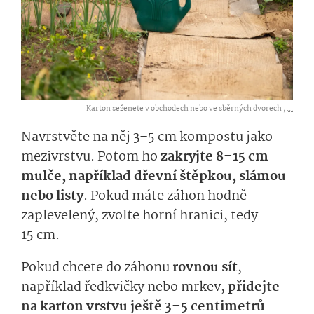
Karton seženete v obchodech nebo ve sběrných dvorech ,
...
Navrstvěte na něj 3–5 cm kompostu jako
mezivrstvu. Potom ho
zakryjte 8–15 cm
mulče, například dřevní štěpkou, slámou
nebo listy
. Pokud máte záhon hodně
zaplevelený, zvolte horní hranici, tedy
15 cm.
Pokud chcete do záhonu
rovnou sít
,
například ředkvičky nebo mrkev,
přidejte
na karton vrstvu ještě 3–5 centimetrů