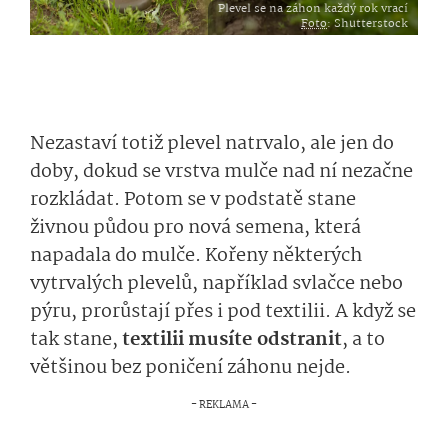
Plevel se na záhon každý rok vrací
Foto
: Shutterstock
Nezastaví totiž plevel natrvalo, ale jen do
doby, dokud se vrstva mulče nad ní nezačne
rozkládat. Potom se v podstatě stane
živnou půdou pro nová semena, která
napadala do mulče. Kořeny některých
vytrvalých plevelů, například svlačce nebo
pýru, prorůstají přes i pod textilii. A když se
tak stane,
textilii musíte odstranit
, a to
většinou bez poničení záhonu nejde.