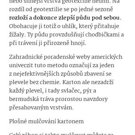
nebo silnější vrstva geotextilie neumí. Na
rozdíl od geotextilie se po jedné sezoně
rozloží a dokonce zlepší půdu pod sebou
.
Obohacuje ji totiž o uhlík, který přitahuje
žížaly. Ty půdu provzdušňují chodbičkami a
při trávení ji přirozeně hnojí.
Zahradnické poradenské weby amerických
univerzit tuto metodu označují za jeden
z nejefektivnějších způsobů zbavení se
plevele bez chemie. Karton ale nezadrží
každý plevel, i tady svlačec, pýr a
bermudská tráva prorostou navzdory
přesahovaným vrstvám.
Plošné mulčování kartonem