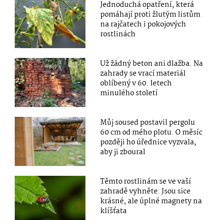
Jednoduchá opatření, která
pomáhají proti žlutým listům
na rajčatech i pokojových
rostlinách
Už žádný beton ani dlažba. Na
zahrady se vrací materiál
oblíbený v 60. letech
minulého století
Můj soused postavil pergolu
60 cm od mého plotu. O měsíc
později ho úřednice vyzvala,
aby ji zboural
Těmto rostlinám se ve vaší
zahradě vyhněte. Jsou sice
krásné, ale úplné magnety na
klíšťata