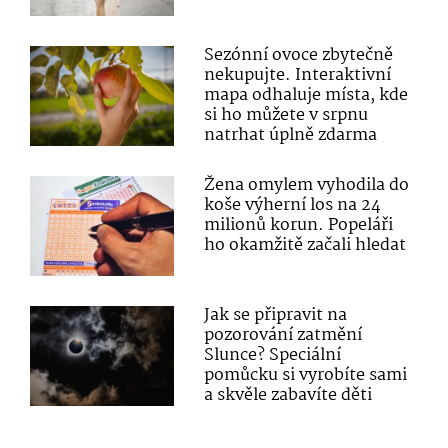
Sezónní ovoce zbytečně
nekupujte. Interaktivní
mapa odhaluje místa, kde
si ho můžete v srpnu
natrhat úplně zdarma
Žena omylem vyhodila do
koše výherní los na 24
milionů korun. Popeláři
ho okamžitě začali hledat
Jak se připravit na
pozorování zatmění
Slunce? Speciální
pomůcku si vyrobíte sami
a skvěle zabavíte děti