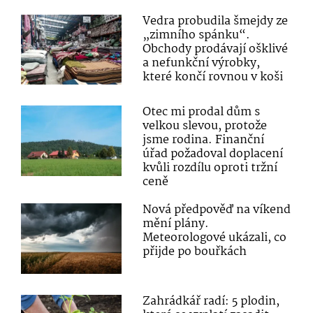
Vedra probudila šmejdy ze
„zimního spánku“.
Obchody prodávají ošklivé
a nefunkční výrobky,
které končí rovnou v koši
Otec mi prodal dům s
velkou slevou, protože
jsme rodina. Finanční
úřad požadoval doplacení
kvůli rozdílu oproti tržní
ceně
Nová předpověď na víkend
mění plány.
Meteorologové ukázali, co
přijde po bouřkách
Zahrádkář radí: 5 plodin,