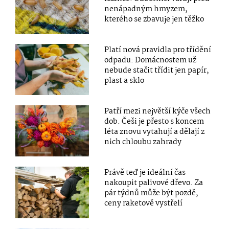
nenápadným hmyzem,
kterého se zbavuje jen těžko
Platí nová pravidla pro třídění
odpadu: Domácnostem už
nebude stačit třídit jen papír,
plast a sklo
Patří mezi největší kýče všech
dob. Češi je přesto s koncem
léta znovu vytahují a dělají z
nich chloubu zahrady
Právě teď je ideální čas
nakoupit palivové dřevo. Za
pár týdnů může být pozdě,
ceny raketově vystřelí