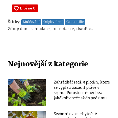
Štítky:
Mulčování
Odplevelení
Geotextilie
Zdroj:
dumazahrada.cz, ireceptar.cz, tiscali.cz
Nejnovější z kategorie
Zahrádkář radí: 5 plodin, které
se vyplatí zasadit právě v
srpnu. Porostou téměř bez
jakékoliv péče až do podzimu
Sezónní ovoce zbytečně