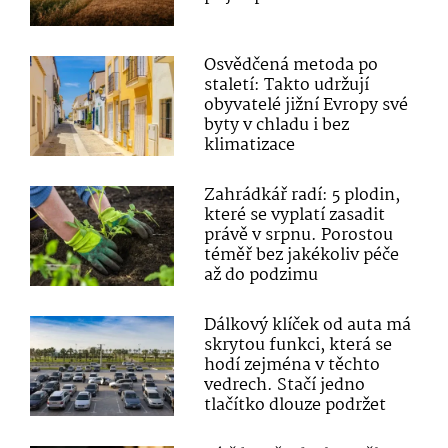
Osvědčená metoda po
staletí: Takto udržují
obyvatelé jižní Evropy své
byty v chladu i bez
klimatizace
Zahrádkář radí: 5 plodin,
které se vyplatí zasadit
právě v srpnu. Porostou
téměř bez jakékoliv péče
až do podzimu
Dálkový klíček od auta má
skrytou funkci, která se
hodí zejména v těchto
vedrech. Stačí jedno
tlačítko dlouze podržet