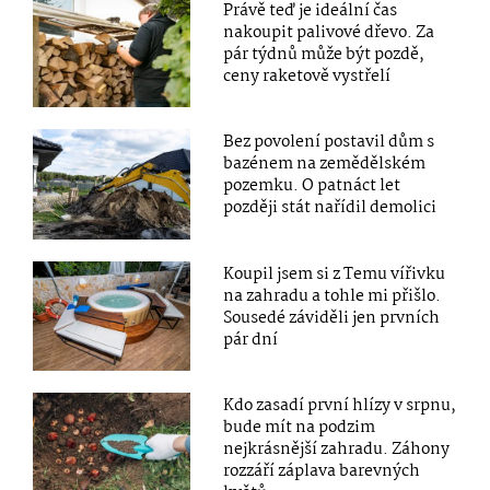
Právě teď je ideální čas
nakoupit palivové dřevo. Za
pár týdnů může být pozdě,
ceny raketově vystřelí
Bez povolení postavil dům s
bazénem na zemědělském
pozemku. O patnáct let
později stát nařídil demolici
Koupil jsem si z Temu vířivku
na zahradu a tohle mi přišlo.
Sousedé záviděli jen prvních
pár dní
Kdo zasadí první hlízy v srpnu,
bude mít na podzim
nejkrásnější zahradu. Záhony
rozzáří záplava barevných