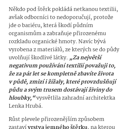
Někdo pod štěrk pokládá netkanou textilii,
avšak odborníci to nedoporučují, protože
jde o bariéru, která škodí půdním
organismům a zabraňuje přirozenému
rozkladu organické hmoty. Navíc bývá
vyrobena z materiálů, ze kterých se do půdy
uvolňují škodlivé látky.
„Za největší
negativum používání textilií považuji to,
že za pár let se kompletně zbavíte života
v půdě, zmizí i žížaly, které provzdušňují
půdu a svým trusem dostávají živiny do
hloubky,“
vysvětlila zahradní architektka
Lenka Hrubá.
Růst plevele přirozenějším způsobem
zastaví
vrstva jemného štěrku
, na kterou