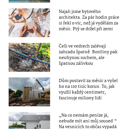
Najali jsme bytového
architekta. Za pár hodin práce
si řekl o víc, než já vydělám za
měsíc. Prý se držel při zemi
Češi ve vedrech zalévají
zahradu špatně. Rostliny pak
neuhynou suchem, ale
špatnou zálivkou
Dům postavil za měsíc a vyšel
ho na 110 tisíc korun. To, jak
využil každý centimetr,
fascinuje miliony lidí
„Na co nemám peníze já,
nebude mít ani můj soused.“
Na vesnicích to občas vypadá