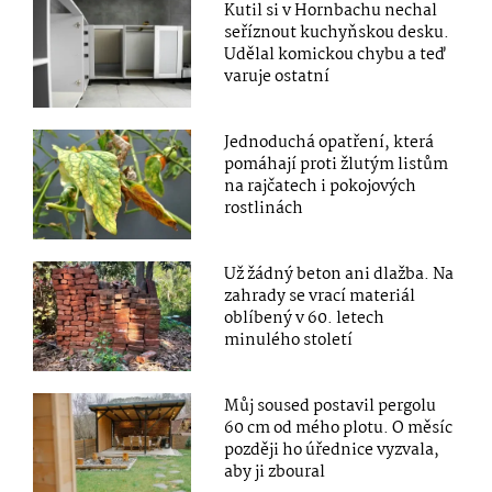
Kutil si v Hornbachu nechal
seříznout kuchyňskou desku.
Udělal komickou chybu a teď
varuje ostatní
Jednoduchá opatření, která
pomáhají proti žlutým listům
na rajčatech i pokojových
rostlinách
Už žádný beton ani dlažba. Na
zahrady se vrací materiál
oblíbený v 60. letech
minulého století
Můj soused postavil pergolu
60 cm od mého plotu. O měsíc
později ho úřednice vyzvala,
aby ji zboural