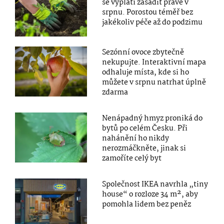
se vyplatí zasadit právě v
srpnu. Porostou téměř bez
jakékoliv péče až do podzimu
Sezónní ovoce zbytečně
nekupujte. Interaktivní mapa
odhaluje místa, kde si ho
můžete v srpnu natrhat úplně
zdarma
Nenápadný hmyz proniká do
bytů po celém Česku. Při
nahánění ho nikdy
nerozmáčkněte, jinak si
zamoříte celý byt
Společnost IKEA navrhla „tiny
house“ o rozloze 34 m², aby
pomohla lidem bez peněz