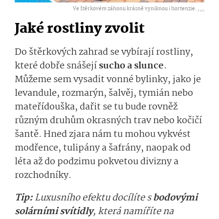
Ve štěrkovém záhonu krásně vyniknou i hortenzie. ,
...
Jaké rostliny zvolit
Do štěrkových zahrad se vybírají rostliny,
které dobře snášejí
sucho a slunce
.
Můžeme sem vysadit vonné bylinky, jako je
levandule, rozmarýn, šalvěj, tymián nebo
mateřídouška, dařit se tu bude rovněž
různým druhům okrasných trav nebo kočičí
šantě. Hned zjara nám tu mohou vykvést
modřence, tulipány a šafrány, naopak od
léta až do podzimu pokvetou divizny a
rozchodníky.
Tip:
Luxusního efektu docílíte s
bodovými
solárními svítidly
, která namíříte na