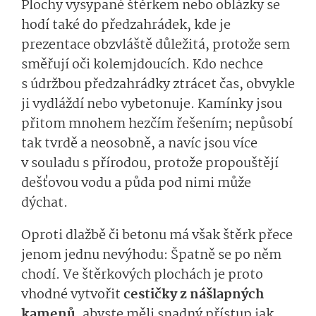
Plochy vysypané štěrkem nebo oblázky se
hodí také do předzahrádek, kde je
prezentace obzvláště důležitá, protože sem
směřují oči kolemjdoucích. Kdo nechce
s údržbou předzahrádky ztrácet čas, obvykle
ji vydláždí nebo vybetonuje. Kamínky jsou
přitom mnohem hezčím řešením; nepůsobí
tak tvrdě a neosobně, a navíc jsou více
v souladu s přírodou, protože propouštějí
dešťovou vodu a půda pod nimi může
dýchat.
Oproti dlažbě či betonu má však štěrk přece
jenom jednu nevýhodu: Špatně se po něm
chodí. Ve štěrkových plochách je proto
vhodné vytvořit
cestičky z nášlapných
kamenů
, abyste měli snadný přístup jak