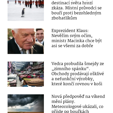
destinací světa hrozí
zkáza. Místní průvodci se
bouří proti bezohledným
zbohatlíkům
Exprezident Klaus:
Nevěřím svým očím,
ministr Macinka chce být
asi se všemi za dobře
Vedra probudila šmejdy ze
„zimního spánku“.
Obchody prodávají ošklivé
a nefunkční výrobky,
které končí rovnou v koši
Nová předpověď na víkend
mění plány.
Meteorologové ukázali, co
přijde po bouřkách