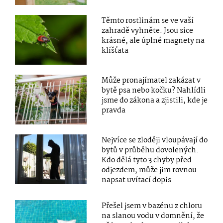
Těmto rostlinám se ve vaší
zahradě vyhněte. Jsou sice
krásné, ale úplné magnety na
klíšťata
Může pronajímatel zakázat v
bytě psa nebo kočku? Nahlídli
jsme do zákona a zjistili, kde je
pravda
Nejvíce se zloději vloupávají do
bytů v průběhu dovolených.
Kdo dělá tyto 3 chyby před
odjezdem, může jim rovnou
napsat uvítací dopis
Přešel jsem v bazénu z chloru
na slanou vodu v domnění, že