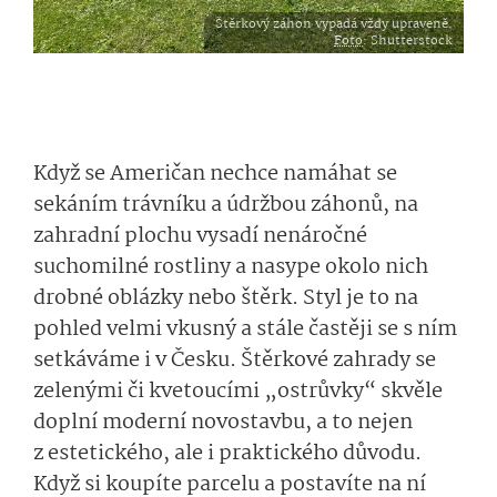
Štěrkový záhon vypadá vždy upraveně.
Foto
: Shutterstock
Když se Američan nechce namáhat se
sekáním trávníku a údržbou záhonů, na
zahradní plochu vysadí nenáročné
suchomilné rostliny a nasype okolo nich
drobné oblázky nebo štěrk. Styl je to na
pohled velmi vkusný a stále častěji se s ním
setkáváme i v Česku. Štěrkové zahrady se
zelenými či kvetoucími „ostrůvky“ skvěle
doplní moderní novostavbu, a to nejen
z estetického, ale i praktického důvodu.
Když si koupíte parcelu a postavíte na ní