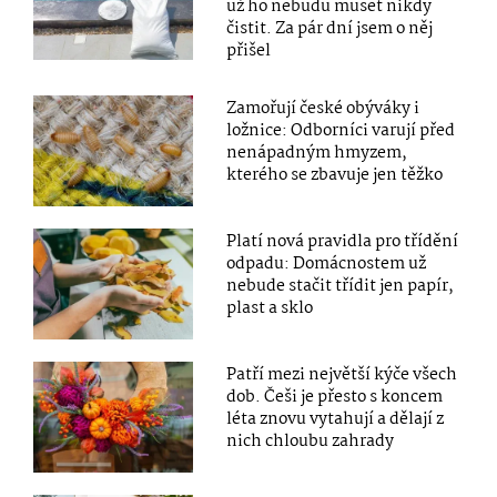
už ho nebudu muset nikdy
čistit. Za pár dní jsem o něj
přišel
Zamořují české obýváky i
ložnice: Odborníci varují před
nenápadným hmyzem,
kterého se zbavuje jen těžko
Platí nová pravidla pro třídění
odpadu: Domácnostem už
nebude stačit třídit jen papír,
plast a sklo
Patří mezi největší kýče všech
dob. Češi je přesto s koncem
léta znovu vytahují a dělají z
nich chloubu zahrady