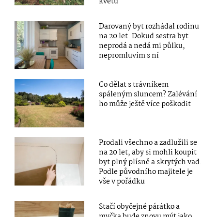
květů
Darovaný byt rozhádal rodinu
na 20 let. Dokud sestra byt
neprodá a nedá mi půlku,
nepromluvím s ní
Co dělat s trávníkem
spáleným sluncem? Zalévání
ho může ještě více poškodit
Prodali všechno a zadlužili se
na 20 let, aby si mohli koupit
byt plný plísně a skrytých vad.
Podle původního majitele je
vše v pořádku
Stačí obyčejné párátko a
myčka bude znovu mýt jako