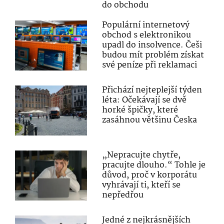
do obchodu
Populární internetový
obchod s elektronikou
upadl do insolvence. Češi
budou mít problém získat
své peníze při reklamaci
Přichází nejteplejší týden
léta: Očekávají se dvě
horké špičky, které
zasáhnou většinu Česka
„Nepracujte chytře,
pracujte dlouho.“ Tohle je
důvod, proč v korporátu
vyhrávají ti, kteří se
nepředřou
Jedné z nejkrásnějších