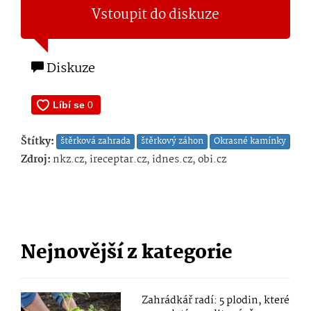
Vstoupit do diskuze
Diskuze
Štítky:
štěrková zahrada
štěrkový záhon
Okrasné kamínky
Zdroj:
nkz.cz, ireceptar.cz, idnes.cz, obi.cz
Nejnovější z kategorie
Zahrádkář radí: 5 plodin, které