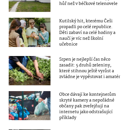
hůř než v béčkové telenovele
Kutilský hit, kterému Češi
propadli po celé republice.
Děti zabaví na celé hodiny a
naučí je víc než školní
učebnice
Srpen je nejlepší čas něco
zasadit: 5 druhů zeleniny,
které stihnou ještě vyrůst a
zvládne je vypěstovat i amatér
Obce dávají ke kontejnerům
skryté kamery a nepořádné
občany pak zveřejňují na
internetu jako odstrašující
příklady