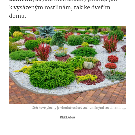
k vysázeným rostlinám, tak ke dveřím
domu.
Štěrkové plochy je vhodné osázet suchomilnými rostlinami. ,
...