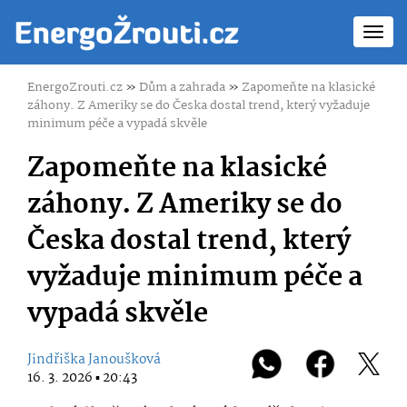
Toggl
navig
EnergoZrouti.cz
»
Dům a zahrada
»
Zapomeňte na klasické
záhony. Z Ameriky se do Česka dostal trend, který vyžaduje
minimum péče a vypadá skvěle
Zapomeňte na klasické
záhony. Z Ameriky se do
Česka dostal trend, který
vyžaduje minimum péče a
vypadá skvěle
Jindřiška Janoušková
16. 3. 2026 ▪ 20:43