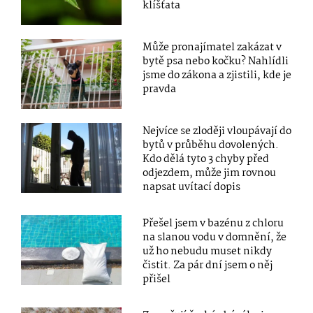
klíšťata
Může pronajímatel zakázat v
bytě psa nebo kočku? Nahlídli
jsme do zákona a zjistili, kde je
pravda
Nejvíce se zloději vloupávají do
bytů v průběhu dovolených.
Kdo dělá tyto 3 chyby před
odjezdem, může jim rovnou
napsat uvítací dopis
Přešel jsem v bazénu z chloru
na slanou vodu v domnění, že
už ho nebudu muset nikdy
čistit. Za pár dní jsem o něj
přišel