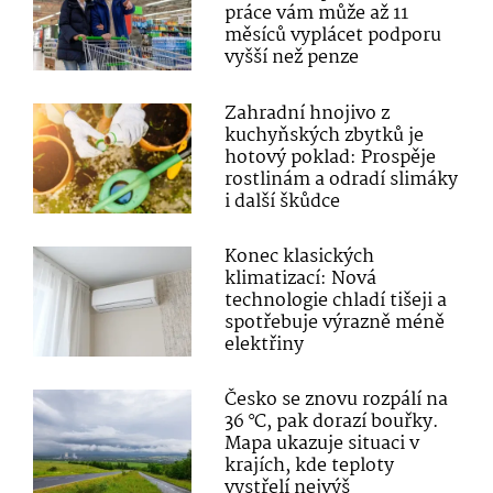
práce vám může až 11
měsíců vyplácet podporu
vyšší než penze
Zahradní hnojivo z
kuchyňských zbytků je
hotový poklad: Prospěje
rostlinám a odradí slimáky
i další škůdce
Konec klasických
klimatizací: Nová
technologie chladí tišeji a
spotřebuje výrazně méně
elektřiny
Česko se znovu rozpálí na
36 °C, pak dorazí bouřky.
Mapa ukazuje situaci v
krajích, kde teploty
vystřelí nejvýš