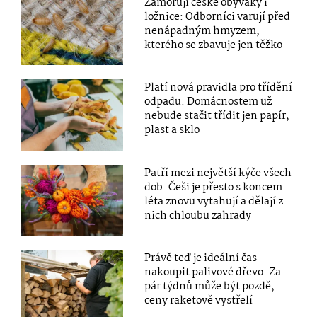
Zamořují české obýváky i
ložnice: Odborníci varují před
nenápadným hmyzem,
kterého se zbavuje jen těžko
Platí nová pravidla pro třídění
odpadu: Domácnostem už
nebude stačit třídit jen papír,
plast a sklo
Patří mezi největší kýče všech
dob. Češi je přesto s koncem
léta znovu vytahují a dělají z
nich chloubu zahrady
Právě teď je ideální čas
nakoupit palivové dřevo. Za
pár týdnů může být pozdě,
ceny raketově vystřelí