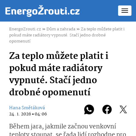
Toggl
navig
EnergoZrouti.cz
»
Dům a zahrada
»
Za teplo můžete platit i
pokud máte radiátory vypnuté. Stačí jedno drobné
opomenutí
Za teplo můžete platit i
pokud máte radiátory
vypnuté. Stačí jedno
drobné opomenutí
Hana Smětáková
24. 1. 2026 ▪ 04:06
Během jara, jakmile začnou venkovní
teploty stoupat, se řada lidí rozhodne pro