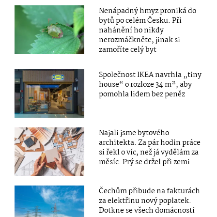
Nenápadný hmyz proniká do
bytů po celém Česku. Při
nahánění ho nikdy
nerozmáčkněte, jinak si
zamoříte celý byt
Společnost IKEA navrhla „tiny
house“ o rozloze 34 m², aby
pomohla lidem bez peněz
Najali jsme bytového
architekta. Za pár hodin práce
si řekl o víc, než já vydělám za
měsíc. Prý se držel při zemi
Čechům přibude na fakturách
za elektřinu nový poplatek.
Dotkne se všech domácností