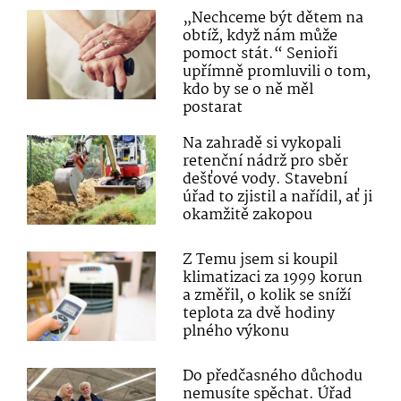
„Nechceme být dětem na
obtíž, když nám může
pomoct stát.“ Senioři
upřímně promluvili o tom,
kdo by se o ně měl
postarat
Na zahradě si vykopali
retenční nádrž pro sběr
dešťové vody. Stavební
úřad to zjistil a nařídil, ať ji
okamžitě zakopou
Z Temu jsem si koupil
klimatizaci za 1999 korun
a změřil, o kolik se sníží
teplota za dvě hodiny
plného výkonu
Do předčasného důchodu
nemusíte spěchat. Úřad