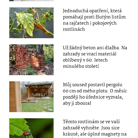
Jednoduchá opatření, která
pomáhají proti žlutým listům
na rajčatech i pokojových
rostlinách
Už žádný beton ani dlažba. Na
zahrady se vrací materiál
oblíbený v 60. letech
minulého století
Můj soused postavil pergolu
60 cm od mého plotu. O měsíc
později ho úřednice vyzvala,
aby ji zboural
Těmto rostlinám se ve vaší
zahradě vyhněte. Jsou sice
krásné, ale úplné magnety na