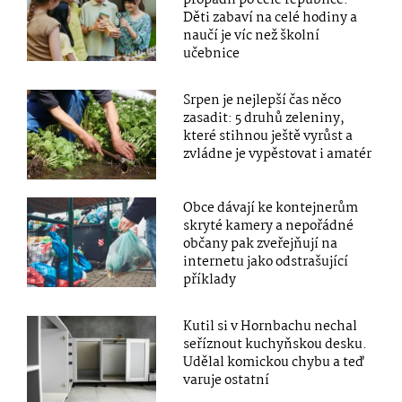
Děti zabaví na celé hodiny a
naučí je víc než školní
učebnice
Srpen je nejlepší čas něco
zasadit: 5 druhů zeleniny,
které stihnou ještě vyrůst a
zvládne je vypěstovat i amatér
Obce dávají ke kontejnerům
skryté kamery a nepořádné
občany pak zveřejňují na
internetu jako odstrašující
příklady
Kutil si v Hornbachu nechal
seříznout kuchyňskou desku.
Udělal komickou chybu a teď
varuje ostatní