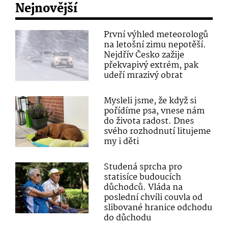
Nejnovější
První výhled meteorologů
na letošní zimu nepotěší.
Nejdřív Česko zažije
překvapivý extrém, pak
udeří mrazivý obrat
Mysleli jsme, že když si
pořídíme psa, vnese nám
do života radost. Dnes
svého rozhodnutí litujeme
my i děti
Studená sprcha pro
statisíce budoucích
důchodců. Vláda na
poslední chvíli couvla od
slibované hranice odchodu
do důchodu