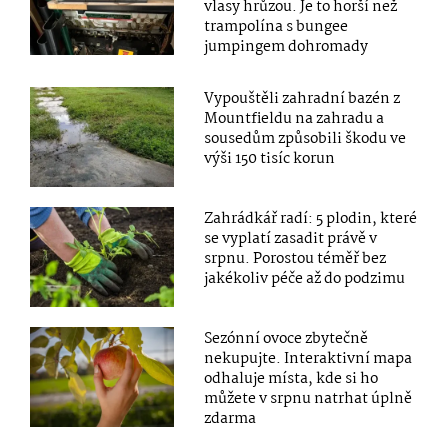
vlasy hrůzou. Je to horší než
trampolína s bungee
jumpingem dohromady
Vypouštěli zahradní bazén z
Mountfieldu na zahradu a
sousedům způsobili škodu ve
výši 150 tisíc korun
Zahrádkář radí: 5 plodin, které
se vyplatí zasadit právě v
srpnu. Porostou téměř bez
jakékoliv péče až do podzimu
Sezónní ovoce zbytečně
nekupujte. Interaktivní mapa
odhaluje místa, kde si ho
můžete v srpnu natrhat úplně
zdarma