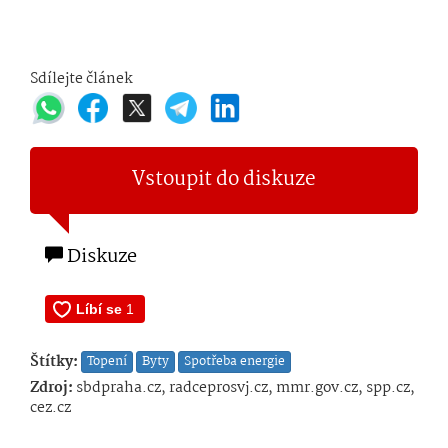
Sdílejte článek
Vstoupit do diskuze
Diskuze
Štítky:
Topení
Byty
Spotřeba energie
Zdroj:
sbdpraha.cz, radceprosvj.cz, mmr.gov.cz, spp.cz,
cez.cz