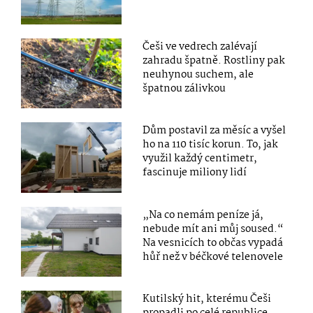
Češi ve vedrech zalévají
zahradu špatně. Rostliny pak
neuhynou suchem, ale
špatnou zálivkou
Dům postavil za měsíc a vyšel
ho na 110 tisíc korun. To, jak
využil každý centimetr,
fascinuje miliony lidí
„Na co nemám peníze já,
nebude mít ani můj soused.“
Na vesnicích to občas vypadá
hůř než v béčkové telenovele
Kutilský hit, kterému Češi
propadli po celé republice.