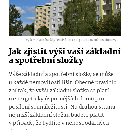
Výše základní složky se odvíjí od energetické náročnosti budovy ,
...
Jak zjistit výši vaší základní
a spotřební složky
Výše základní a spotřební složky se může
u každé nemovitosti lišit. Obecné pravidlo
zní tak, že vyšší základní složka se platí
u energeticky úspornějších domů pro
posílení sounáležitosti. Na druhou stranu
nejnižší základní složku budete platit
v případě, že bydlíte v nehospodárných