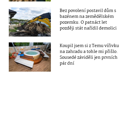
Bez povolení postavil dům s
bazénem na zemědělském
pozemku. O patnáct let
později stát nařídil demolici
Koupil jsem si z Temu vířivku
na zahradu a tohle mi přišlo.
Sousedé záviděli jen prvních
pár dní