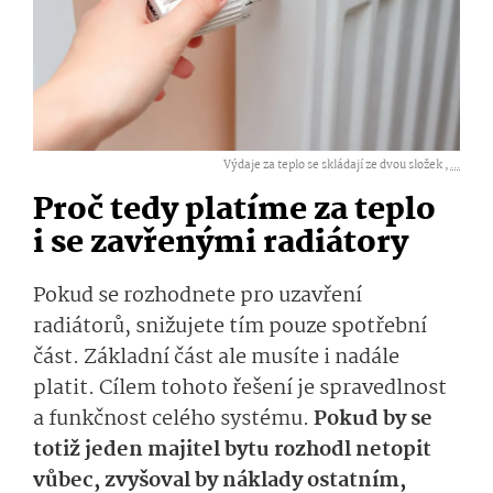
Výdaje za teplo se skládají ze dvou složek ,
...
Proč tedy platíme za teplo
i se zavřenými radiátory
Pokud se rozhodnete pro uzavření
radiátorů, snižujete tím pouze spotřební
část. Základní část ale musíte i nadále
platit. Cílem tohoto řešení je spravedlnost
a funkčnost celého systému.
Pokud by se
totiž jeden majitel bytu rozhodl netopit
vůbec, zvyšoval by náklady ostatním,