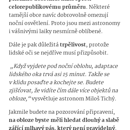
celorepublikovému průměru
. Některé
tamější obce navíc dobrovolně omezují
noční osvětlení. Proto jsou mezi astronomy
i vášnivými laiky nesmírně oblíbené.
Dále je pak důležitá
trpělivost
, protože
lidské oči se nejdříve musí přizpůsobit.
„Když vyjdete pod noční oblohu, adaptace
lidského oka trvá asi 15 minut. Takže se
v klidu posaďte a kochejte se. Budete
zjišťovat, že vidíte čím dále více objektů na
obloze,“
vysvětluje astronom Miloš Tichý.
Jakmile budete na pozorování připravení,
na obloze byste měli hledat dlouhý a slabě
zářící mlhavý pás, který není pravidelný
.