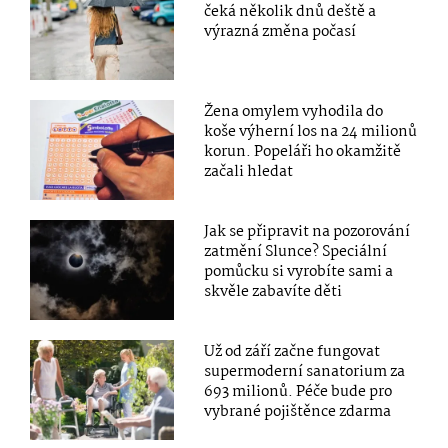
čeká několik dnů deště a
výrazná změna počasí
Žena omylem vyhodila do
koše výherní los na 24 milionů
korun. Popeláři ho okamžitě
začali hledat
Jak se připravit na pozorování
zatmění Slunce? Speciální
pomůcku si vyrobíte sami a
skvěle zabavíte děti
Už od září začne fungovat
supermoderní sanatorium za
693 milionů. Péče bude pro
vybrané pojištěnce zdarma