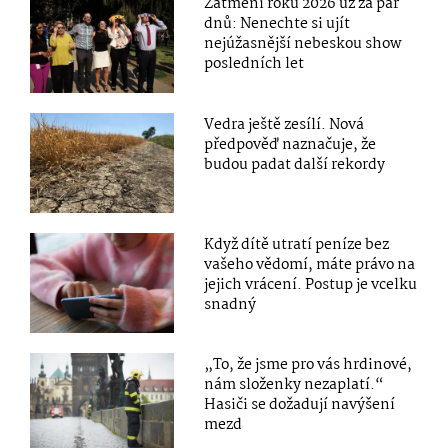
Zatmění roku 2026 už za pár
dnů: Nenechte si ujít
nejúžasnější nebeskou show
posledních let
Vedra ještě zesílí. Nová
předpověď naznačuje, že
budou padat další rekordy
Když dítě utratí peníze bez
vašeho vědomí, máte právo na
jejich vrácení. Postup je vcelku
snadný
„To, že jsme pro vás hrdinové,
nám složenky nezaplatí.“
Hasiči se dožadují navýšení
mezd