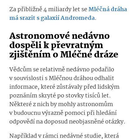
Za přibližně 4 miliardy let se
Mléčná dráha
má srazit s galaxií Andromeda
.
Astronomové nedávno
dospěli k převratným
zjištěním o Mléčné dráze
Vědcům se relativně nedávno podařilo
v souvislosti s Mléčnou dráhou odhalit
informace, které zůstávaly před lidským
poznáním skryté po stovky tisíců let.
Některé z nich by mohly astronomům
v budoucnu výrazně pomoci při hledání
odpovědí na doposud neobjasněné otázky.
Například v rámci nedávné studie, která