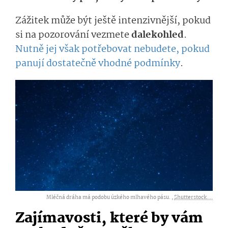
Zážitek může být ještě intenzivnější, pokud
si na pozorování vezmete
dalekohled
.
Nutně jej však potřebovat nebudete, pokud
panují dostatečně vhodné podmínky
.
Mléčná dráha má podobu úzkého mlhavého pásu. ,
Shutterstock....
Zajímavosti, které by vám