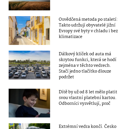
Osvědčená metoda po staletí:
Takto udržují obyvatelé jižní
Evropy své byty v chladu i bez
klimatizace
Dálkový klíček od auta má
skrytou funkci, která se hodí
zejména v těchto vedrech.
Stačí jedno tlačítko dlouze
podržet
Dítě by už od 8 let mělo platit
svou vlastní platební kartou.
Odborníci vysvětlují, proč
Extrémní vedra končí. Česko