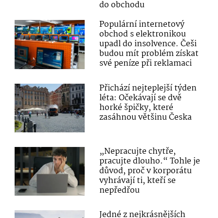
do obchodu
Populární internetový
obchod s elektronikou
upadl do insolvence. Češi
budou mít problém získat
své peníze při reklamaci
Přichází nejteplejší týden
léta: Očekávají se dvě
horké špičky, které
zasáhnou většinu Česka
„Nepracujte chytře,
pracujte dlouho.“ Tohle je
důvod, proč v korporátu
vyhrávají ti, kteří se
nepředřou
Jedné z nejkrásnějších