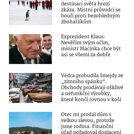
destinací světa hrozí
zkáza. Místní průvodci se
bouří proti bezohledným
zbohatlíkům
Exprezident Klaus:
Nevěřím svým očím,
ministr Macinka chce být
asi se všemi za dobře
Vedra probudila šmejdy ze
„zimního spánku“.
Obchody prodávají ošklivé
a nefunkční výrobky,
které končí rovnou v koši
Otec mi prodal dům s
velkou slevou, protože
jsme rodina. Finanční
úřad požadoval doplacení