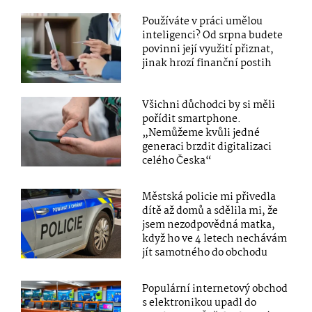
Používáte v práci umělou
inteligenci? Od srpna budete
povinni její využití přiznat,
jinak hrozí finanční postih
Všichni důchodci by si měli
pořídit smartphone.
„Nemůžeme kvůli jedné
generaci brzdit digitalizaci
celého Česka“
Městská policie mi přivedla
dítě až domů a sdělila mi, že
jsem nezodpovědná matka,
když ho ve 4 letech nechávám
jít samotného do obchodu
Populární internetový obchod
s elektronikou upadl do