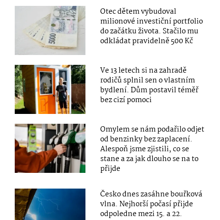
Otec dětem vybudoval
milionové investiční portfolio
do začátku života. Stačilo mu
odkládat pravidelně 500 Kč
Ve 13 letech si na zahradě
rodičů splnil sen o vlastním
bydlení. Dům postavil téměř
bez cizí pomoci
Omylem se nám podařilo odjet
od benzinky bez zaplacení.
Alespoň jsme zjistili, co se
stane a za jak dlouho se na to
přijde
Česko dnes zasáhne bouřková
vlna. Nejhorší počasí přijde
odpoledne mezi 15. a 22.