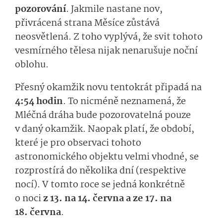
pozorování
. Jakmile nastane nov,
přivrácená strana Měsíce zůstává
neosvětlená. Z toho vyplývá, že svit tohoto
vesmírného tělesa nijak nenarušuje noční
oblohu.
Přesný okamžik novu tentokrát připadá na
4:54 hodin
. To nicméně neznamená, že
Mléčná dráha bude pozorovatelná pouze
v daný okamžik. Naopak platí, že období,
které je pro observaci tohoto
astronomického objektu velmi vhodné, se
rozprostírá do několika dní (respektive
nocí). V tomto roce se jedná konkrétně
o noci
z 13. na 14. června a ze 17. na
18. června
.