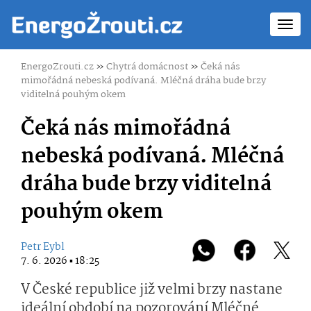
Toggl
navig
EnergoZrouti.cz
»
Chytrá domácnost
»
Čeká nás
mimořádná nebeská podívaná. Mléčná dráha bude brzy
viditelná pouhým okem
Čeká nás mimořádná
nebeská podívaná. Mléčná
dráha bude brzy viditelná
pouhým okem
Petr Eybl
7. 6. 2026 ▪ 18:25
V České republice již velmi brzy nastane
ideální období na pozorování Mléčné