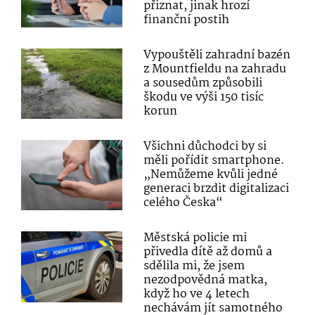
přiznat, jinak hrozí
finanční postih
Vypouštěli zahradní bazén
z Mountfieldu na zahradu
a sousedům způsobili
škodu ve výši 150 tisíc
korun
Všichni důchodci by si
měli pořídit smartphone.
„Nemůžeme kvůli jedné
generaci brzdit digitalizaci
celého Česka“
Městská policie mi
přivedla dítě až domů a
sdělila mi, že jsem
nezodpovědná matka,
když ho ve 4 letech
nechávám jít samotného