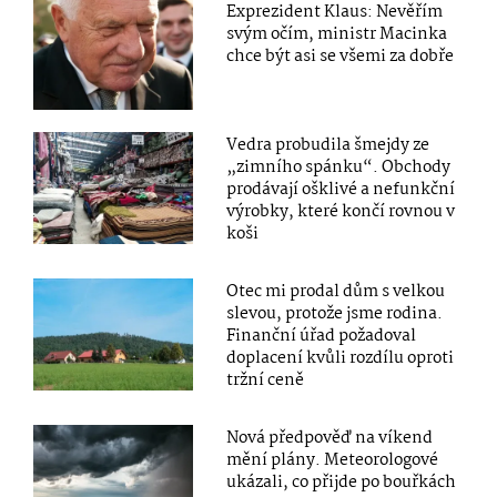
Exprezident Klaus: Nevěřím
svým očím, ministr Macinka
chce být asi se všemi za dobře
Vedra probudila šmejdy ze
„zimního spánku“. Obchody
prodávají ošklivé a nefunkční
výrobky, které končí rovnou v
koši
Otec mi prodal dům s velkou
slevou, protože jsme rodina.
Finanční úřad požadoval
doplacení kvůli rozdílu oproti
tržní ceně
Nová předpověď na víkend
mění plány. Meteorologové
ukázali, co přijde po bouřkách