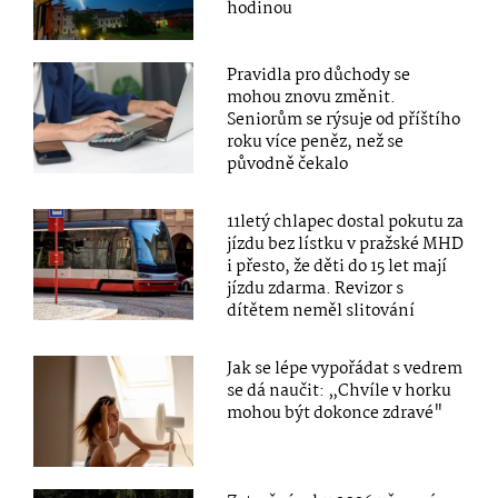
hodinou
Pravidla pro důchody se
mohou znovu změnit.
Seniorům se rýsuje od příštího
roku více peněz, než se
původně čekalo
11letý chlapec dostal pokutu za
jízdu bez lístku v pražské MHD
i přesto, že děti do 15 let mají
jízdu zdarma. Revizor s
dítětem neměl slitování
Jak se lépe vypořádat s vedrem
se dá naučit: „Chvíle v horku
mohou být dokonce zdravé"