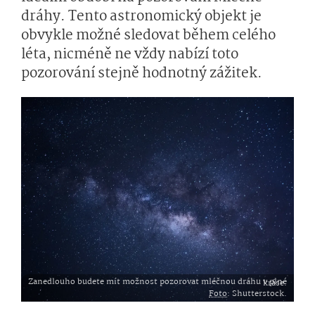
dráhy. Tento astronomický objekt je
obvykle možné sledovat během celého
léta, nicméně ne vždy nabízí toto
pozorování stejně hodnotný zážitek.
Zanedlouho budete mít možnost pozorovat mléčnou dráhu v plné kráse.
Foto
: Shutterstock.