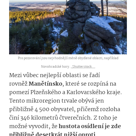
Pro pozorování jsou nejvhodnější méně obydlené oblasti, například
Novohradské hory. ,
Shutterstock....
Mezi vůbec nejlepší oblasti se řadí
rovněž
Manětín­sko
, které se rozpíná na
pomezí Plzeňského a Karlovarského kraje.
Tento mikroregion trvale obývá jen
přibližně 4 500 obyvatel, přičemž rozloha
činí 346 kilometrů čtverečních. Z toho je
možné vyvodit, že
hustota osídlení je zde
přibližně desetkrát nižší oproti