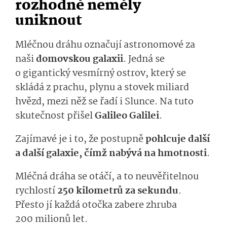
rozhodně neměly
uniknout
Mléčnou dráhu označují astronomové za
naši
domovskou galaxii
. Jedná se
o gigantický vesmírný ostrov, který se
skládá z prachu, plynu a stovek miliard
hvězd, mezi něž se řadí i Slunce. Na tuto
skutečnost přišel
Galileo Galilei
.
Zajímavé je i to, že postupně
pohlcuje další
a další galaxie, čímž nabývá na hmotnosti
.
Mléčná dráha se otáčí, a to neuvěřitelnou
rychlostí
250 kilometrů za sekundu
.
Přesto jí každá otočka zabere zhruba
200 milionů let.