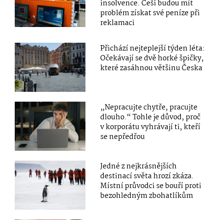
insolvence. Češi budou mít
problém získat své peníze při
reklamaci
Přichází nejteplejší týden léta:
Očekávají se dvě horké špičky,
které zasáhnou většinu Česka
„Nepracujte chytře, pracujte
dlouho.“ Tohle je důvod, proč
v korporátu vyhrávají ti, kteří
se nepředřou
Jedné z nejkrásnějších
destinací světa hrozí zkáza.
Místní průvodci se bouří proti
bezohledným zbohatlíkům