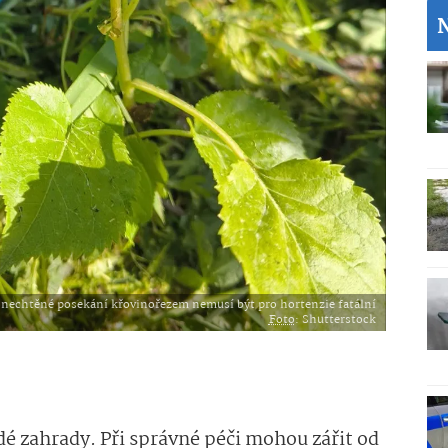
 nechtěné posekání křovinořezem nemusí být pro hortenzie fatální
Foto
: Shutterstock
é zahrady. Při správné péči mohou zářit od