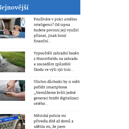
Nejnovější
Používáte v práci umělou
inteligenci? Od srpna
budete povinni její využití
přiznat, jinak hrozí
finanční...
Vypouštěli zahradní bazén
z Mountfieldu na zahradu
a sousedům způsobili
škodu ve výši 150 tisíc...
Všichni důchodci by si měli
pořídit smartphone.
„Nemůžeme kvůli jedné
generaci brzdit digitalizaci
celého...
Městská policie mi
přivedla dítě až domů a
sdělila mi, že jsem