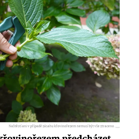
Naštěstí ani v případě zásahu křovinořezem nemusí být vše ztraceno. ,
...