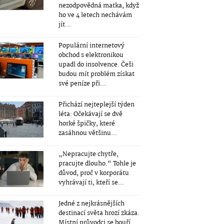
nezodpovědná matka, když
ho ve 4 letech nechávám
jít...
Populární internetový
obchod s elektronikou
upadl do insolvence. Češi
budou mít problém získat
své peníze při...
Přichází nejteplejší týden
léta: Očekávají se dvě
horké špičky, které
zasáhnou většinu...
„Nepracujte chytře,
pracujte dlouho.“ Tohle je
důvod, proč v korporátu
vyhrávají ti, kteří se...
Jedné z nejkrásnějších
destinací světa hrozí zkáza.
Místní průvodci se bouří