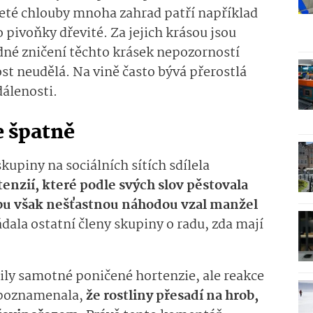
leté chlouby mnoha zahrad patří například
 pivoňky dřevité. Za jejich krásou jsou
né zničení těchto krásek nepozorností
t neudělá. Na vině často bývá přerostlá
dálenosti.
 špatně
kupiny na sociálních sítích sdílela
enzií, které podle svých slov pěstovala
oubu však nešťastnou náhodou vzal manžel
dala ostatní členy skupiny o radu, zda mají
ily samotné poničené hortenzie, ale reakce
u poznamenala,
že rostliny přesadí na hrob,