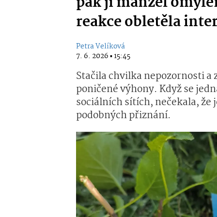
pak ji manžel omyle
reakce obletěla inte
Petra Velíková
7. 6. 2026 ▪ 15:45
Stačila chvilka nepozornosti a 
poničené výhony. Když se jedna
sociálních sítích, nečekala, že j
podobných přiznání.