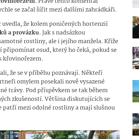
křovinořezem
. Právě tento komentář
chle se začal šířit mezi dalšími zahrádkáři.
uvedla, že kolem poničených hortenzií
ků a provázku
. Jak s nadsázkou
motné rostliny, ale i jejího manžela. Kříže
í připomínat osud, který ho čeká, pokud se
 s křovinořezem.
li, že se v příběhu poznávají. Někteří
partneři omylem posekali nově vysazené
né trávy. Pod příspěvkem se tak během
ých zkušeností. Většina diskutujících se
 patří mezi odolné rostliny a mají slušnou