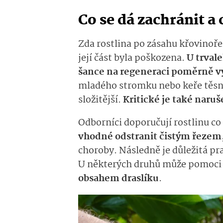
Co se dá zachránit a 
Zda rostlina po zásahu křovinoře
její část byla poškozena.
U trval
šance na regeneraci poměrně v
mladého stromku nebo keře těs
složitější.
Kritické je také naru
Odborníci doporučují rostlinu co 
vhodné odstranit čistým řezem
choroby. Následně je důležitá pr
U některých druhů může pomoci
obsahem draslíku
.