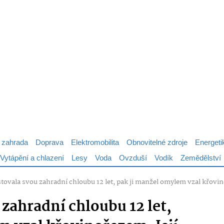
 zahrada
Doprava
Elektromobilita
Obnovitelné zdroje
Energeti
Vytápění a chlazení
Lesy
Voda
Ovzduší
Vodík
Zemědělství
tovala svou zahradní chloubu 12 let, pak ji manžel omylem vzal křovino
zahradní chloubu 12 let,