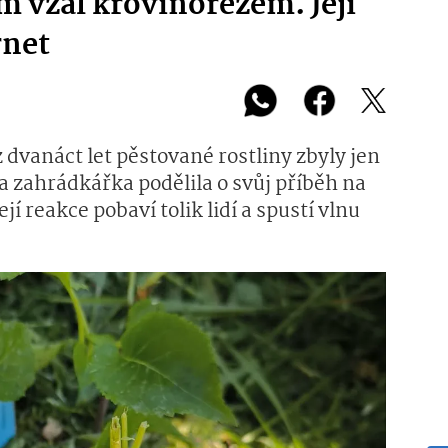
m vzal křovinořezem. Její
rnet
z dvanáct let pěstované rostliny zbyly jen
 zahrádkářka podělila o svůj příběh na
ejí reakce pobaví tolik lidí a spustí vlnu