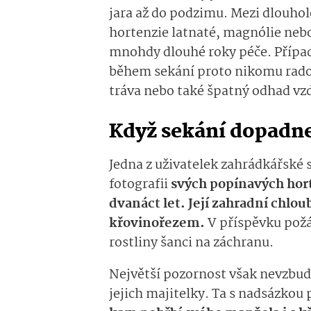
jara až do podzimu. Mezi dlouho
hortenzie latnaté, magnólie nebo
mnohdy dlouhé roky péče. Případ
během sekání proto nikomu rados
tráva nebo také špatný odhad vz
Když sekání dopadne
Jedna z uživatelek zahrádkářské s
fotografii
svých popínavých hort
dvanáct let. Její zahradní chl
křovinořezem.
V příspěvku požá
rostliny šanci na záchranu.
Největší pozornost však nevzbud
jejich majitelky. Ta s nadsázko