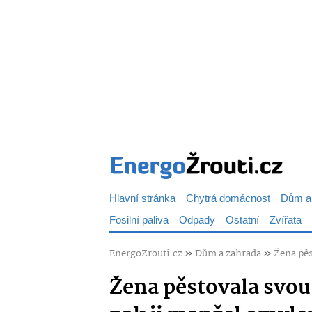
Hlavní stránka
Chytrá domácnost
Dům a
Fosilní paliva
Odpady
Ostatní
Zvířata
EnergoZrouti.cz
»
Dům a zahrada
»
Žena pěs
Žena pěstovala svou 