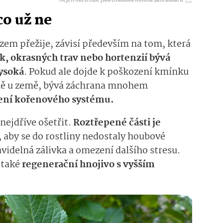
Nejen hortenzie jsou chloubou mnoha zahrádkářů. ,
...
co už ne
zem přežije, závisí především na tom, která
ek, okrasných trav nebo hortenzií bývá
ysoká
. Pokud ale dojde k poškození kmínku
ně u země, bývá záchrana mnohem
šení kořenového systému.
nejdříve ošetřit.
Roztřepené části je
, aby se do rostliny nedostaly houbové
avidelná zálivka a omezení dalšího stresu.
 také
regenerační hnojivo s vyšším