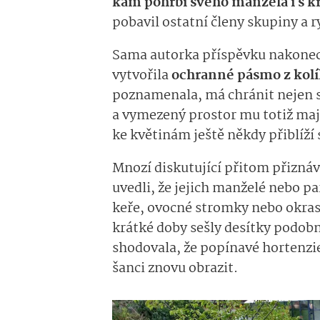
kam pohřbí svého manžela i s 
pobavil ostatní členy skupiny a ry
Sama autorka příspěvku nakonec 
vytvořila
ochranné pásmo z kolí
poznamenala, má chránit nejen sa
a vymezený prostor mu totiž maj
ke květinám ještě někdy přiblíží
Mnozí diskutující přitom přiznáva
uvedli, že jejich manželé nebo 
keře, ovocné stromky nebo okras
krátké doby sešly desítky podobn
shodovala, že popínavé hortenzie
šanci znovu obrazit.