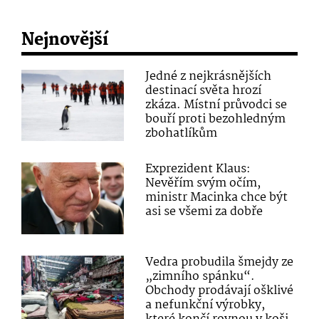
Nejnovější
Jedné z nejkrásnějších
destinací světa hrozí
zkáza. Místní průvodci se
bouří proti bezohledným
zbohatlíkům
Exprezident Klaus:
Nevěřím svým očím,
ministr Macinka chce být
asi se všemi za dobře
Vedra probudila šmejdy ze
„zimního spánku“.
Obchody prodávají ošklivé
a nefunkční výrobky,