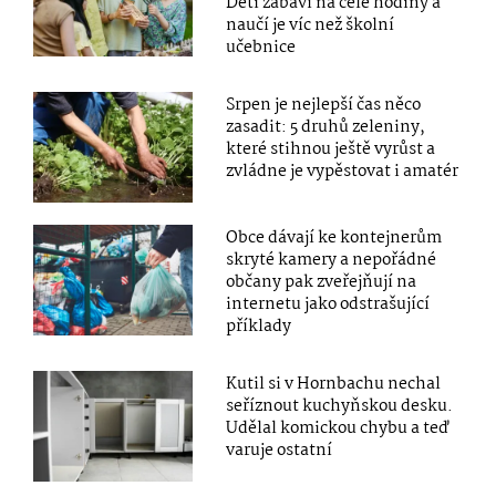
Děti zabaví na celé hodiny a
naučí je víc než školní
učebnice
Srpen je nejlepší čas něco
zasadit: 5 druhů zeleniny,
které stihnou ještě vyrůst a
zvládne je vypěstovat i amatér
Obce dávají ke kontejnerům
skryté kamery a nepořádné
občany pak zveřejňují na
internetu jako odstrašující
příklady
Kutil si v Hornbachu nechal
seříznout kuchyňskou desku.
Udělal komickou chybu a teď
varuje ostatní