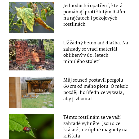
Jednoduchá opatření, která
pomáhají proti žlutým listům
na rajčatech i pokojových
rostlinách
Už žádný beton ani dlažba. Na
zahrady se vrací materiál
oblíbený v 60. letech
minulého století
Můj soused postavil pergolu
60 cm od mého plotu. O měsíc
později ho úřednice vyzvala,
aby ji zboural
Těmto rostlinám se ve vaší
zahradě vyhněte. Jsou sice
krásné, ale úplné magnety na
klíšťata