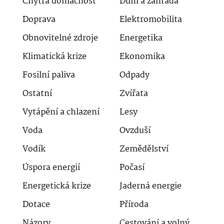
Chytrá domácnost
Dům a zahrada
Doprava
Elektromobilita
Obnovitelné zdroje
Energetika
Klimatická krize
Ekonomika
Fosilní paliva
Odpady
Ostatní
Zvířata
Vytápění a chlazení
Lesy
Voda
Ovzduší
Vodík
Zemědělství
Úspora energií
Počasí
Energetická krize
Jaderná energie
Dotace
Příroda
Názory
Cestování a volný