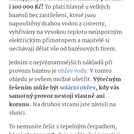
i 100 000 Kč!
To platí hlavně u v
elký
ch
bazén
ů bez zastřešení, které jsou
napouštěny
dra
hou vodou z cisterny,
vyhřívány na
vysokou teplotu neúsporným
elektrickým přímotopem
a majitelé si
nechávají dělat vše od bazénových firem.
Jedním z nejvýznamnějších nákladů při
provozu bazénu je
ohřev vody
. V tomto
ohledu je ovšem možné ušetřit.
Výtečným
řešením může být
solární ohřev
, kdy vás
samotný provoz nestojí vlastně ani
korunu.
Na druhou stranu jste závislí na
slunci.
To nemusíte řešit s tepelným čerpadlem,