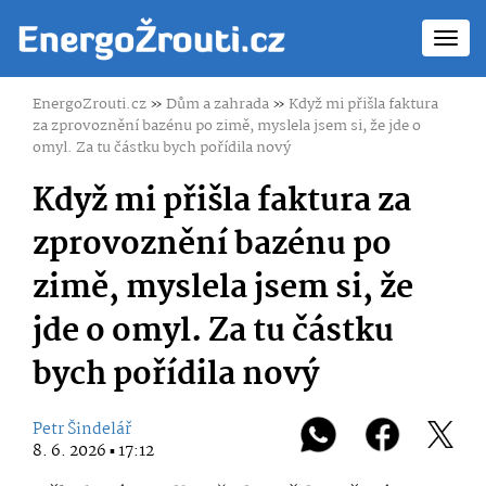
Toggl
navig
EnergoZrouti.cz
»
Dům a zahrada
»
Když mi přišla faktura
za zprovoznění bazénu po zimě, myslela jsem si, že jde o
omyl. Za tu částku bych pořídila nový
Když mi přišla faktura za
zprovoznění bazénu po
zimě, myslela jsem si, že
jde o omyl. Za tu částku
bych pořídila nový
Petr Šindelář
8. 6. 2026 ▪ 17:12