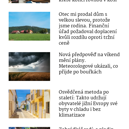
které končí rovnou v koši
Otec mi prodal dům s
velkou slevou, protože
jsme rodina. Finanční
úřad požadoval doplacení
kvůli rozdílu oproti tržní
ceně
Nová předpověď na víkend
mění plány.
Meteorologové ukázali, co
přijde po bouřkách
Osvědčená metoda po
staletí: Takto udržují
obyvatelé jižní Evropy své
byty v chladu i bez
klimatizace