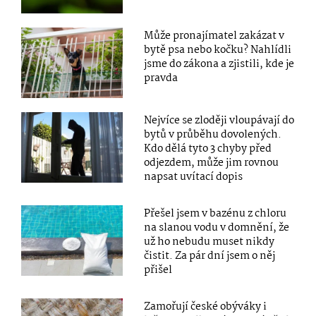
Může pronajímatel zakázat v
bytě psa nebo kočku? Nahlídli
jsme do zákona a zjistili, kde je
pravda
Nejvíce se zloději vloupávají do
bytů v průběhu dovolených.
Kdo dělá tyto 3 chyby před
odjezdem, může jim rovnou
napsat uvítací dopis
Přešel jsem v bazénu z chloru
na slanou vodu v domnění, že
už ho nebudu muset nikdy
čistit. Za pár dní jsem o něj
přišel
Zamořují české obýváky i