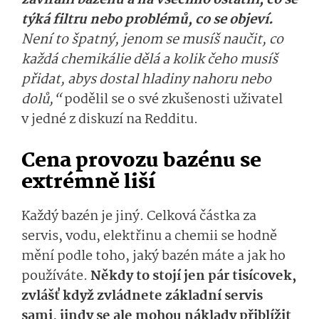
zavírání bazénu a na všechno ostatní, co se
týká filtru nebo problémů, co se objeví.
Není to špatný, jenom se musíš naučit, co
každá chemikálie dělá a kolik čeho musíš
přidat, abys dostal hladiny nahoru nebo
dolů,“
podělil se o své zkušenosti uživatel
v jedné z diskuzí na Redditu.
Cena provozu bazénu se
extrémně liší
Každý bazén je jiný.
Celková částka za
servis, vodu, elektřinu a chemii se hodně
mění podle toho, jaký bazén máte a jak ho
používáte.
Někdy to stojí jen pár tisícovek
,
zvlášť když zvládnete základní servis
sami, jindy se ale mohou náklady přiblížit