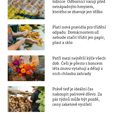
ložnice: Odborníci varují před
nenápadným hmyzem,
kterého se zbavuje jen těžko
Platí nová pravidla pro třídění
odpadu: Domácnostem už
nebude stačit třídit jen papír,
plast a sklo
Patří mezi největší kýče všech
dob. Češi je přesto s koncem
léta znovu vytahují a dělají z
nich chloubu zahrady
Právě teď je ideální čas
nakoupit palivové dřevo. Za
pár týdnů může být pozdě,
ceny raketově vystřelí