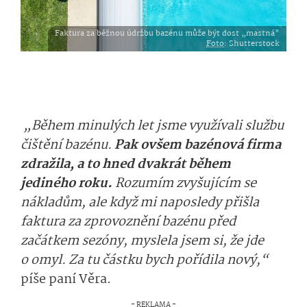
Faktura za běžnou údržbu bazénu může být dost „mastná"
Foto
: Shutterstock
„Během minulých let jsme využívali službu
čištění bazénu.
Pak ovšem bazénová firma
zdražila, a to hned dvakrát během
jediného roku.
Rozumím zvyšujícím se
nákladům, ale když mi naposledy přišla
faktura za zprovoznění bazénu před
začátkem sezóny, myslela jsem si, že jde
o omyl. Za tu částku bych pořídila nový,“
píše paní Věra.