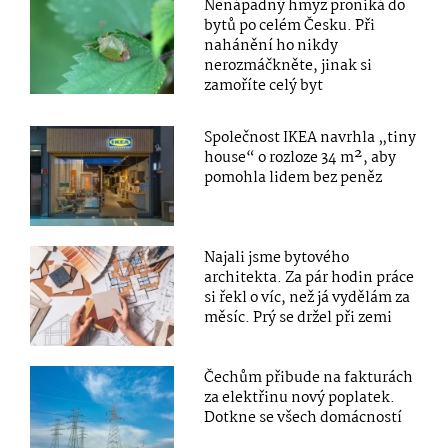
Nenápadný hmyz proniká do
bytů po celém Česku. Při
nahánění ho nikdy
nerozmáčkněte, jinak si
zamoříte celý byt
Společnost IKEA navrhla „tiny
house“ o rozloze 34 m², aby
pomohla lidem bez peněz
Najali jsme bytového
architekta. Za pár hodin práce
si řekl o víc, než já vydělám za
měsíc. Prý se držel při zemi
Čechům přibude na fakturách
za elektřinu nový poplatek.
Dotkne se všech domácností