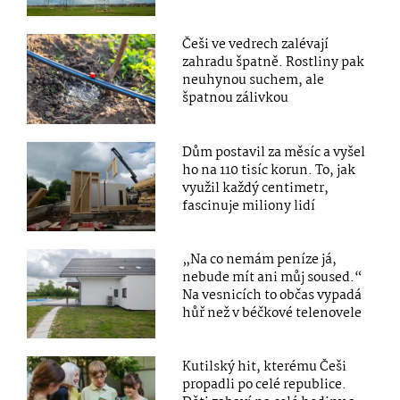
Češi ve vedrech zalévají
zahradu špatně. Rostliny pak
neuhynou suchem, ale
špatnou zálivkou
Dům postavil za měsíc a vyšel
ho na 110 tisíc korun. To, jak
využil každý centimetr,
fascinuje miliony lidí
„Na co nemám peníze já,
nebude mít ani můj soused.“
Na vesnicích to občas vypadá
hůř než v béčkové telenovele
Kutilský hit, kterému Češi
propadli po celé republice.