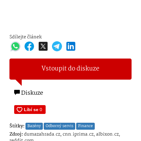
Sdílejte článek
Vstoupit do diskuze
Diskuze
Štítky:
Bazény
Odborný servis
Finance
Zdroj:
dumazahrada.cz, cnn.iprima.cz, albixon.cz,
reddit.com