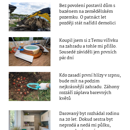
Bez povolení postavil dům s
bazénem na zemědělském
pozemku. O patnáct let
později stát nařídil demolici
Koupil jsem si z Temu vířivku
na zahradu a tohle mi přišlo.
Sousedé záviděli jen prvních
pár dní
Kdo zasadí první hlízy v srpnu,
bude mít na podzim
nejkrásnější zahradu. Záhony
rozzáří záplava barevných
květů
Darovaný byt rozhádal rodinu
na 20 let. Dokud sestra byt
neprodá a nedá mi půlku,