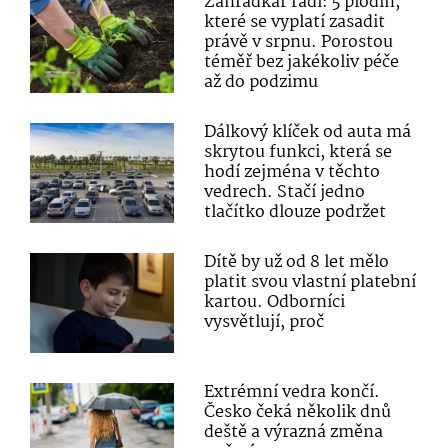
Zahrádkář radí: 5 plodin,
které se vyplatí zasadit
právě v srpnu. Porostou
téměř bez jakékoliv péče
až do podzimu
Dálkový klíček od auta má
skrytou funkci, která se
hodí zejména v těchto
vedrech. Stačí jedno
tlačítko dlouze podržet
Dítě by už od 8 let mělo
platit svou vlastní platební
kartou. Odborníci
vysvětlují, proč
Extrémní vedra končí.
Česko čeká několik dnů
deště a výrazná změna