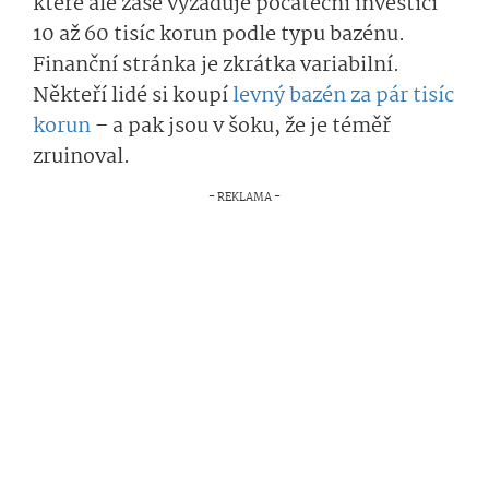
které ale zase vyžaduje počáteční investici
10 až 60 tisíc korun podle typu bazénu.
Finanční stránka je zkrátka variabilní.
Někteří lidé si koupí
levný bazén za pár tisíc
korun
– a pak jsou v šoku, že je téměř
zruinoval.