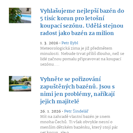
Vyhlašujeme nejlepší bazén do
5 tisíc korun pro letošní
koupací sezónu. Udělá stejnou
radost jako bazén za milion
1. 3. 2026 •
Petr Eybl
Meteorologická zima je již předmětem
minulosti. Nebude trvat příliš dlouho, než se
lidé začnou pomalu připravovat na koupací
sezónu....
Vyhněte se pořizování
zapuštěných bazénů. Jsou s
nimi jen problémy, naříkají
jejich majitelé
26. 1. 2026 •
Petr Šindelář
Mít na zahradě vlastní bazén je snem
mnoha Čechů. Ti však obvykle nesní o
menším dětském bazénku, který stojí pár
set korun, ale o...