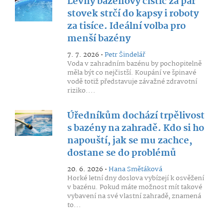
Levný bazénový čistič za pár
stovek strčí do kapsy i roboty
za tisíce. Ideální volba pro
menší bazény
7. 7. 2026 •
Petr Šindelář
Voda v zahradním bazénu by pochopitelně
měla být co nejčistší. Koupání ve špinavé
vodě totiž představuje závažné zdravotní
riziko....
Úředníkům dochází trpělivost
s bazény na zahradě. Kdo si ho
napouští, jak se mu zachce,
dostane se do problémů
20. 6. 2026 •
Hana Smětáková
Horké letní dny doslova vybízejí k osvěžení
v bazénu. Pokud máte možnost mít takové
vybavení na své vlastní zahradě, znamená
to...