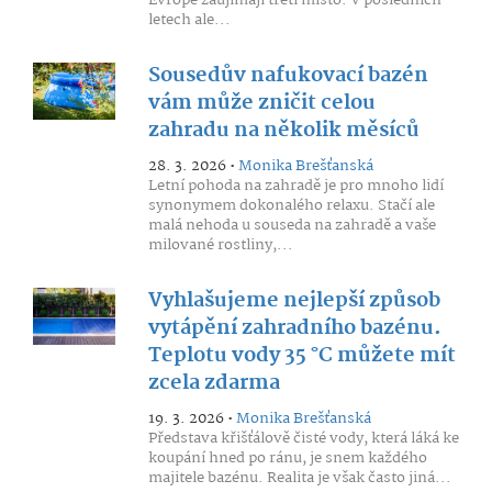
Evropě zaujímají třetí místo. V posledních
letech ale...
Sousedův nafukovací bazén
vám může zničit celou
zahradu na několik měsíců
28. 3. 2026 •
Monika Brešťanská
Letní pohoda na zahradě je pro mnoho lidí
synonymem dokonalého relaxu. Stačí ale
malá nehoda u souseda na zahradě a vaše
milované rostliny,...
Vyhlašujeme nejlepší způsob
vytápění zahradního bazénu.
Teplotu vody 35 °C můžete mít
zcela zdarma
19. 3. 2026 •
Monika Brešťanská
Představa křišťálově čisté vody, která láká ke
koupání hned po ránu, je snem každého
majitele bazénu. Realita je však často jiná...