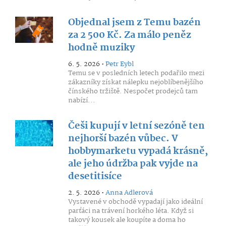
Objednal jsem z Temu bazén
za 2 500 Kč. Za málo peněz
hodně muziky
6. 5. 2026 •
Petr Eybl
Temu se v posledních letech podařilo mezi
zákazníky získat nálepku nejoblíbenějšího
čínského tržiště. Nespočet prodejců tam
nabízí...
Češi kupují v letní sezóně ten
nejhorší bazén vůbec. V
hobbymarketu vypadá krásně,
ale jeho údržba pak vyjde na
desetitisíce
2. 5. 2026 •
Anna Adlerová
Vystavené v obchodě vypadají jako ideální
parťáci na trávení horkého léta. Když si
takový kousek ale koupíte a doma ho