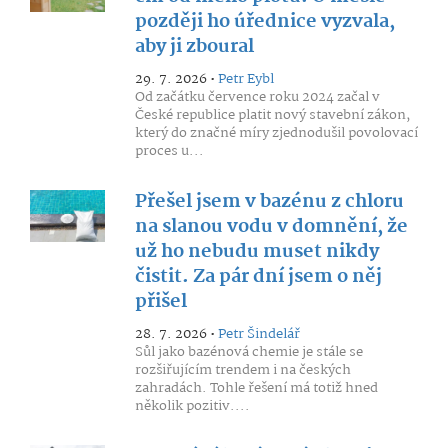
později ho úřednice vyzvala,
aby ji zboural
29. 7. 2026 •
Petr Eybl
Od začátku července roku 2024 začal v
České republice platit nový stavební zákon,
který do značné míry zjednodušil povolovací
proces u...
Přešel jsem v bazénu z chloru
na slanou vodu v domnění, že
už ho nebudu muset nikdy
čistit. Za pár dní jsem o něj
přišel
28. 7. 2026 •
Petr Šindelář
Sůl jako bazénová chemie je stále se
rozšiřujícím trendem i na českých
zahradách. Tohle řešení má totiž hned
několik pozitiv....