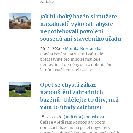
zatížíte...
Jak hluboký bazén si můžete
na zahradě vykopat, abyste
nepotřebovali povolení
sousedů ani stavebního úřadu
26. 4. 2026 •
Monika Brešťanská
Stavba bazénu na vlastní zahradě
představuje pro mnohé majitele
nemovitostí splněný sen o dokonalém
letním osvěžení a relaxaci v...
Opět se chystá zákaz
napouštění zahradních
bazénů. Udělejte to dřív, než
vám to úřady zatrhnou
18. 4. 2026 •
Jindřiška Janoušková
Češi se v létě rádi koupou a v počtu
domácích bazénů na počet obyvatel v