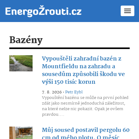
Toggl
navig
Bazény
Vypouštěli zahradní bazén z
Mountfieldu na zahradu a
sousedům způsobili škodu ve
výši 150 tisíc korun
7. 8. 2026 •
Petr Eybl
Vypouštění bazénu se může na první pohled
zdát jako nesmírně jednoduchá záležitost,
na které nelze nic pokazit. Opak je ovšem
pravdou....
Můj soused postavil pergolu 60
cm od mého plotu. O měsíc