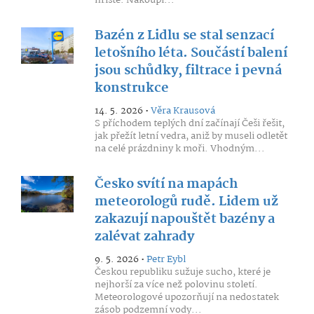
hřiště. Nakoupí...
Bazén z Lidlu se stal senzací
letošního léta. Součástí balení
jsou schůdky, filtrace i pevná
konstrukce
14. 5. 2026 •
Věra Krausová
S příchodem teplých dní začínají Češi řešit,
jak přežít letní vedra, aniž by museli odletět
na celé prázdniny k moři. Vhodným...
Česko svítí na mapách
meteorologů rudě. Lidem už
zakazují napouštět bazény a
zalévat zahrady
9. 5. 2026 •
Petr Eybl
Českou republiku sužuje sucho, které je
nejhorší za více než polovinu století.
Meteorologové upozorňují na nedostatek
zásob podzemní vody...