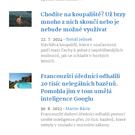
Chodíte na koupaliště? Už brzy
mnoho z nich skončí nebo je
nebude možné využívat
22. 7. 2024 •
Tomáš Jelínek
Návštěva koupališť, která v současnosti
patří mezi Čechy k jedné z nejoblíbenějších
možností, jak se schladit v horkých
letních...
Francouzští úředníci odhalili
20 tisíc nelegálních bazénů.
Pomohla jim v tom umělá
inteligence Googlu
30. 8. 2022 •
Martin Bárta
Francouzští daňoví úředníci odhalili pomocí
umělé inteligence přes 20 tisíc bazénů, které
nebyly v souladu s místními zákony...