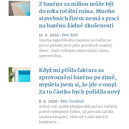
Z bazénu za milion může být
do roka totální ruina. Mnoho
stavebních firem nemá s prací
na bazénu žádné zkušenosti
15. 6. 2026 •
Petr Eybl
Stavba zapuštěného bazénu se může na
první pohled jevit jako poměrně snadný
úkon: Stačí vykopat odpovídající jámu,
zpevnit dno,...
Když mi přišla faktura za
zprovoznění bazénu po zimě,
myslela jsem si, že jde o omyl.
Za tu částku bych pořídila nový
8. 6. 2026 •
Petr Šindelář
Ačkoli nás podle předpovědi počasí nečeká
právě nejteplejší týden, už pomalu začala
sezóna koupání. Hlavně v zahradních
bazénech....