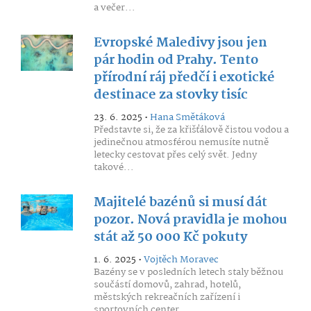
a večer...
Evropské Maledivy jsou jen
pár hodin od Prahy. Tento
přírodní ráj předčí i exotické
destinace za stovky tisíc
23. 6. 2025 •
Hana Smětáková
Představte si, že za křišťálově čistou vodou a
jedinečnou atmosférou nemusíte nutně
letecky cestovat přes celý svět. Jedny
takové...
Majitelé bazénů si musí dát
pozor. Nová pravidla je mohou
stát až 50 000 Kč pokuty
1. 6. 2025 •
Vojtěch Moravec
Bazény se v posledních letech staly běžnou
součástí domovů, zahrad, hotelů,
městských rekreačních zařízení i
sportovních center....