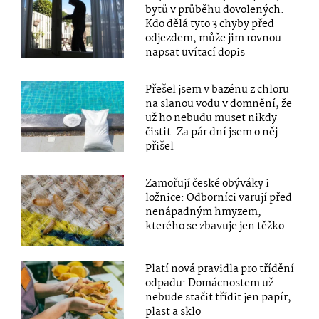
bytů v průběhu dovolených.
Kdo dělá tyto 3 chyby před
odjezdem, může jim rovnou
napsat uvítací dopis
Přešel jsem v bazénu z chloru
na slanou vodu v domnění, že
už ho nebudu muset nikdy
čistit. Za pár dní jsem o něj
přišel
Zamořují české obýváky i
ložnice: Odborníci varují před
nenápadným hmyzem,
kterého se zbavuje jen těžko
Platí nová pravidla pro třídění
odpadu: Domácnostem už
nebude stačit třídit jen papír,
plast a sklo