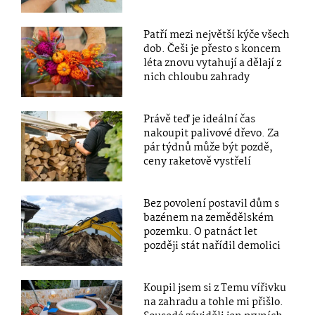
Patří mezi největší kýče všech
dob. Češi je přesto s koncem
léta znovu vytahují a dělají z
nich chloubu zahrady
Právě teď je ideální čas
nakoupit palivové dřevo. Za
pár týdnů může být pozdě,
ceny raketově vystřelí
Bez povolení postavil dům s
bazénem na zemědělském
pozemku. O patnáct let
později stát nařídil demolici
Koupil jsem si z Temu vířivku
na zahradu a tohle mi přišlo.