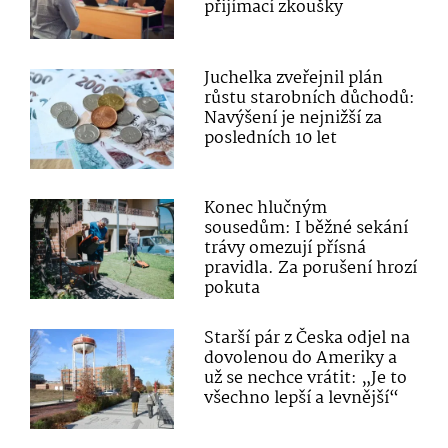
přijímací zkoušky
Juchelka zveřejnil plán
růstu starobních důchodů:
Navýšení je nejnižší za
posledních 10 let
Konec hlučným
sousedům: I běžné sekání
trávy omezují přísná
pravidla. Za porušení hrozí
pokuta
Starší pár z Česka odjel na
dovolenou do Ameriky a
už se nechce vrátit: „Je to
všechno lepší a levnější“