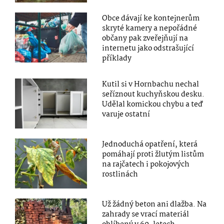
Obce dávají ke kontejnerům
skryté kamery a nepořádné
občany pak zveřejňují na
internetu jako odstrašující
příklady
Kutil si v Hornbachu nechal
seříznout kuchyňskou desku.
Udělal komickou chybu a teď
varuje ostatní
Jednoduchá opatření, která
pomáhají proti žlutým listům
na rajčatech i pokojových
rostlinách
Už žádný beton ani dlažba. Na
zahrady se vrací materiál