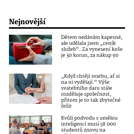
Nejnovější
Dětem nedávám kapesné,
ale udělala jsem „ceník
služeb“. Za vynesení koše
je 30 korun, za nákup 90
„Když chtějí svatbu, ať si
na ni vydělají.“ Výše
svatebního daru stále
rozděluje společnost,
přitom je to tak zbytečné
řešit
Kvůli podvodu s umělou
inteligencí musí 58 000
studentů znovu na