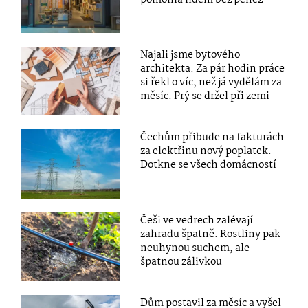
pomohla lidem bez peněz
Najali jsme bytového
architekta. Za pár hodin práce
si řekl o víc, než já vydělám za
měsíc. Prý se držel při zemi
Čechům přibude na fakturách
za elektřinu nový poplatek.
Dotkne se všech domácností
Češi ve vedrech zalévají
zahradu špatně. Rostliny pak
neuhynou suchem, ale
špatnou zálivkou
Dům postavil za měsíc a vyšel