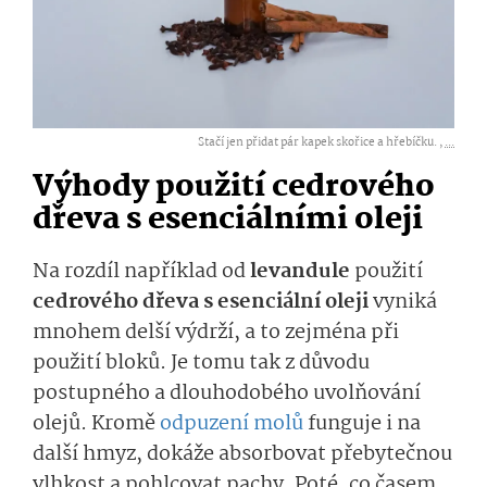
Stačí jen přidat pár kapek skořice a hřebíčku. ,
...
Výhody použití cedrového
dřeva s esenciálními oleji
Na rozdíl například od
levandule
použití
cedrového dřeva s esenciální oleji
vyniká
mnohem delší výdrží, a to zejména při
použití bloků. Je tomu tak z důvodu
postupného a dlouhodobého uvolňování
olejů. Kromě
odpuzení molů
funguje i na
další hmyz, dokáže absorbovat přebytečnou
vlhkost a pohlcovat pachy. Poté, co časem