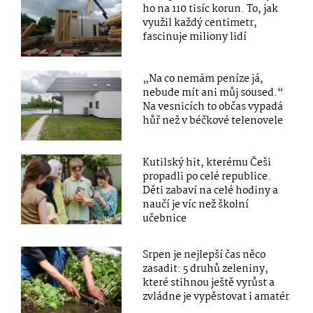
ho na 110 tisíc korun. To, jak
využil každý centimetr,
fascinuje miliony lidí
„Na co nemám peníze já,
nebude mít ani můj soused.“
Na vesnicích to občas vypadá
hůř než v béčkové telenovele
Kutilský hit, kterému Češi
propadli po celé republice.
Děti zabaví na celé hodiny a
naučí je víc než školní
učebnice
Srpen je nejlepší čas něco
zasadit: 5 druhů zeleniny,
které stihnou ještě vyrůst a
zvládne je vypěstovat i amatér