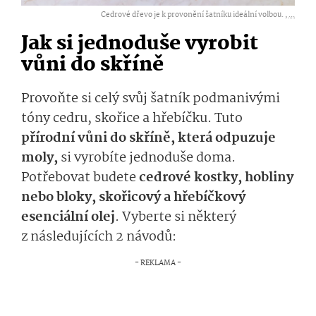
Cedrové dřevo je k provonění šatníku ideální volbou. ,
...
Jak si jednoduše vyrobit
vůni do skříně
Provoňte si celý svůj šatník podmanivými
tóny cedru, skořice a hřebíčku. Tuto
přírodní vůni do skříně, která odpuzuje
moly,
si vyrobíte jednoduše doma.
Potřebovat budete
cedrové kostky, hobliny
nebo bloky, skořicový a hřebíčkový
esenciální olej
. Vyberte si některý
z následujících 2 návodů: