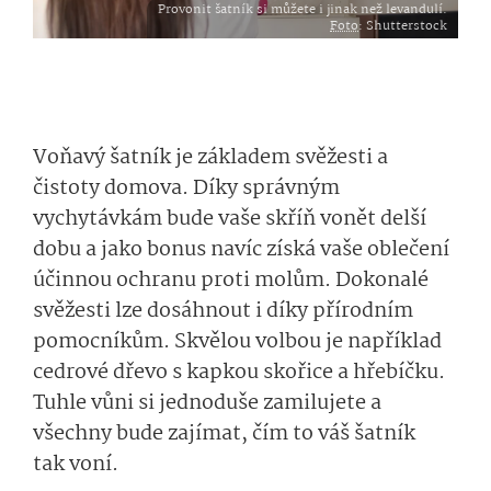
Provonit šatník si můžete i jinak než levandulí.
Foto
: Shutterstock
Voňavý šatník je základem svěžesti a
čistoty domova. Díky správným
vychytávkám bude vaše skříň vonět delší
dobu a jako bonus navíc získá vaše oblečení
účinnou ochranu proti molům. Dokonalé
svěžesti lze dosáhnout i díky přírodním
pomocníkům. Skvělou volbou je například
cedrové dřevo s kapkou skořice a hřebíčku.
Tuhle vůni si jednoduše zamilujete a
všechny bude zajímat, čím to váš šatník
tak voní.