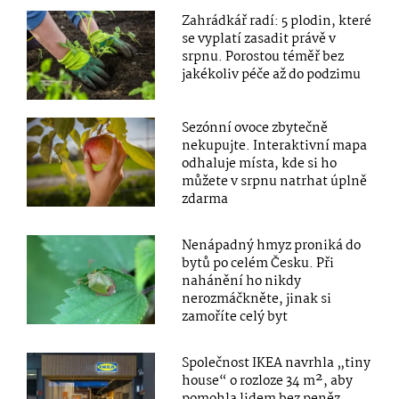
Zahrádkář radí: 5 plodin, které
se vyplatí zasadit právě v
srpnu. Porostou téměř bez
jakékoliv péče až do podzimu
Sezónní ovoce zbytečně
nekupujte. Interaktivní mapa
odhaluje místa, kde si ho
můžete v srpnu natrhat úplně
zdarma
Nenápadný hmyz proniká do
bytů po celém Česku. Při
nahánění ho nikdy
nerozmáčkněte, jinak si
zamoříte celý byt
Společnost IKEA navrhla „tiny
house“ o rozloze 34 m², aby