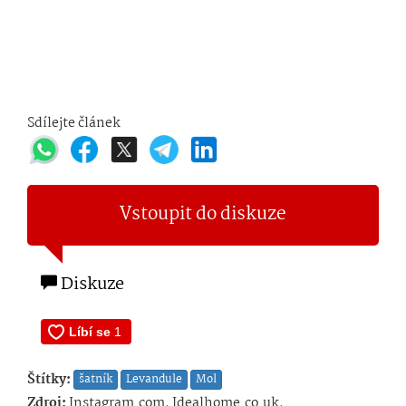
Sdílejte článek
Vstoupit do diskuze
Diskuze
Štítky:
šatník
Levandule
Mol
Zdroj:
Instagram.com, Idealhome.co.uk,