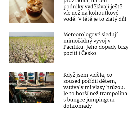
prozradila, na čem
podniky vydělávají ještě
víc než na kohoutkové
vodě. V létě je to zlatý důl
Meteorologové sledují
mimořádný vývoj v
Pacifiku. Jeho dopady brzy
pocítí i Česko
Když jsem viděla, co
soused pořídil dětem,
vstávaly mi vlasy hrůzou.
Je to horší než trampolína
s bungee jumpingem
dohromady