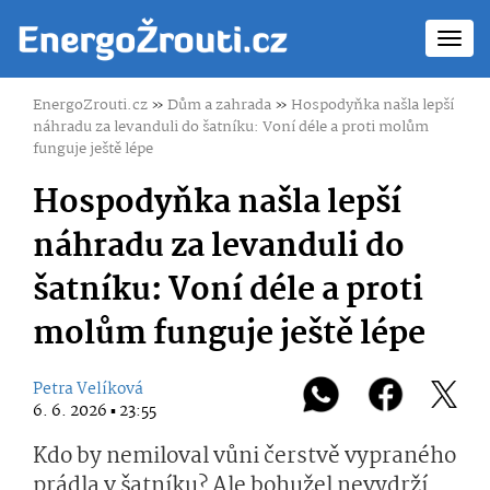
Toggl
navig
EnergoZrouti.cz
»
Dům a zahrada
»
Hospodyňka našla lepší
náhradu za levanduli do šatníku: Voní déle a proti molům
funguje ještě lépe
Hospodyňka našla lepší
náhradu za levanduli do
šatníku: Voní déle a proti
molům funguje ještě lépe
Petra Velíková
6. 6. 2026 ▪ 23:55
Kdo by nemiloval vůni čerstvě vypraného
prádla v šatníku? Ale bohužel nevydrží