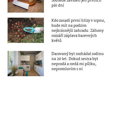
Sousedé záviděli jen prvních
pár dní
Kdo zasadí první hlízy v srpnu,
bude mít na podzim
nejkrásnější zahradu. Záhony
rozzáří záplava barevných
květů
Darovaný byt rozhádal rodinu
na 20 let. Dokud sestra byt
neprodá a nedá mi půlku,
nepromluvím s ní