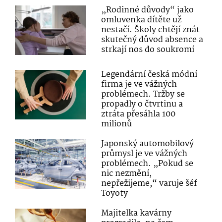
„Rodinné důvody“ jako
omluvenka dítěte už
nestačí. Školy chtějí znát
skutečný důvod absence a
strkají nos do soukromí
Legendární česká módní
firma je ve vážných
problémech. Tržby se
propadly o čtvrtinu a
ztráta přesáhla 100
milionů
Japonský automobilový
průmysl je ve vážných
problémech. „Pokud se
nic nezmění,
nepřežijeme,“ varuje šéf
Toyoty
Majitelka kavárny