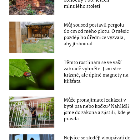
oblíbený v 60. letech
minulého století
Můj soused postavil pergolu
60 cm od mého plotu. O měsíc
později ho úřednice vyzvala,
aby ji zboural
Těmto rostlinám se ve vaší
zahradě vyhněte. Jsou sice
krásné, ale úplné magnety na
klíšťata
Může pronajímatel zakázat v
bytě psa nebo kočku? Nahlídli
jsme do zákona a zjistili, kde je
pravda
Nejvíce se zloději vloupávají do