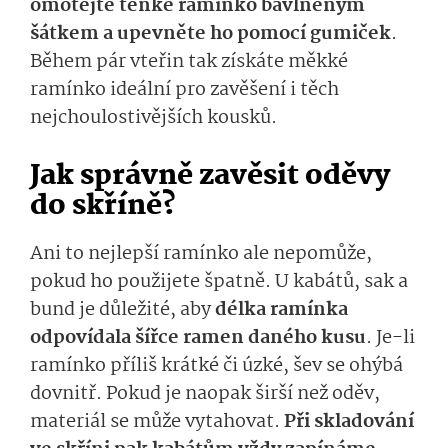
omotejte tenké ramínko bavlněným
šátkem a upevněte ho pomocí gumiček
.
Během pár vteřin tak získáte měkké
ramínko ideální pro zavěšení i těch
nejchoulostivějších kousků.
Jak správně zavěsit oděvy
do skříně?
Ani to nejlepší ramínko ale nepomůže,
pokud ho použijete špatně. U kabátů, sak a
bund je důležité, aby
délka ramínka
odpovídala šířce ramen daného kusu
. Je-li
ramínko příliš krátké či úzké, šev se ohýbá
dovnitř. Pokud je naopak širší než oděv,
materiál se může vytahovat.
Při skladování