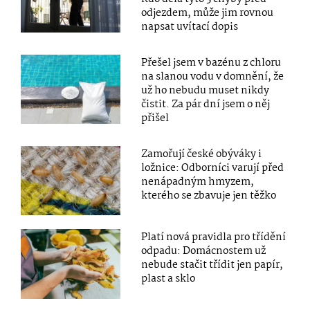
odjezdem, může jim rovnou
napsat uvítací dopis
Přešel jsem v bazénu z chloru
na slanou vodu v domnění, že
už ho nebudu muset nikdy
čistit. Za pár dní jsem o něj
přišel
Zamořují české obýváky i
ložnice: Odborníci varují před
nenápadným hmyzem,
kterého se zbavuje jen těžko
Platí nová pravidla pro třídění
odpadu: Domácnostem už
nebude stačit třídit jen papír,
plast a sklo