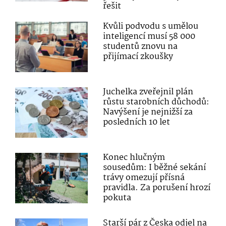
řešit
Kvůli podvodu s umělou
inteligencí musí 58 000
studentů znovu na
přijímací zkoušky
Juchelka zveřejnil plán
růstu starobních důchodů:
Navýšení je nejnižší za
posledních 10 let
Konec hlučným
sousedům: I běžné sekání
trávy omezují přísná
pravidla. Za porušení hrozí
pokuta
Starší pár z Česka odjel na