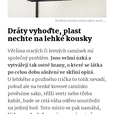
Drátěná ramínka mohou oděvy zničit ,
...
Dráty vyhoďte, plast
nechte na lehké kousky
Většina starých či levných ramínek mí
společný problém.
Jsou velmi úzká a
vytvářejí tak ostré hrany, o které se látka
po celou dobu uložení ve skříni opírá
.
U lehkého a pružného trička to tolik nevadí,
pokud ale na tenké kovové ramínko
pověsíme sako, těžší svetr nebo třeba
kabát, bude se celá váha oděvu soustředit
na jediný bod. Toto místo se pak namáhá,