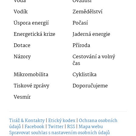
Voda
Ovzduší
Vodík
Zemědělství
Úspora energií
Počasí
Energetická krize
Jaderná energie
Dotace
Příroda
Názory
Cestování a volný
čas
Mikromobilita
Cyklistika
Tiskové zprávy
Doporučujeme
Vesmír
Tiráž & Kontakty
|
Etický kodex
|
Ochrana osobních
údajů
|
Facebook
|
Twitter
|
RSS
|
Mapa webu
Spravovat souhlas s nastavením osobních údajů