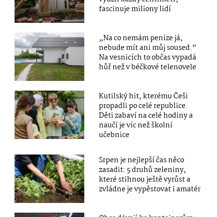
fascinuje miliony lidí
„Na co nemám peníze já,
nebude mít ani můj soused.“
Na vesnicích to občas vypadá
hůř než v béčkové telenovele
Kutilský hit, kterému Češi
propadli po celé republice.
Děti zabaví na celé hodiny a
naučí je víc než školní
učebnice
Srpen je nejlepší čas něco
zasadit: 5 druhů zeleniny,
které stihnou ještě vyrůst a
zvládne je vypěstovat i amatér