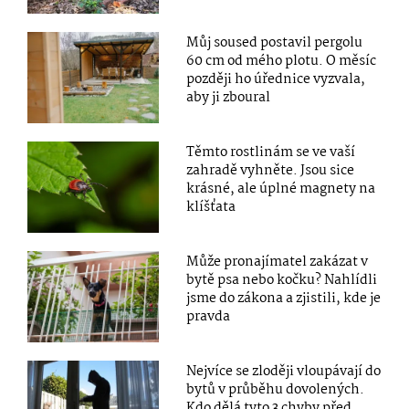
Můj soused postavil pergolu
60 cm od mého plotu. O měsíc
později ho úřednice vyzvala,
aby ji zboural
Těmto rostlinám se ve vaší
zahradě vyhněte. Jsou sice
krásné, ale úplné magnety na
klíšťata
Může pronajímatel zakázat v
bytě psa nebo kočku? Nahlídli
jsme do zákona a zjistili, kde je
pravda
Nejvíce se zloději vloupávají do
bytů v průběhu dovolených.
Kdo dělá tyto 3 chyby před