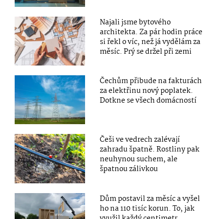
Najali jsme bytového
architekta. Za pár hodin práce
si řekl o víc, než já vydělám za
měsíc. Prý se držel při zemi
Čechům přibude na fakturách
za elektřinu nový poplatek.
Dotkne se všech domácností
Češi ve vedrech zalévají
zahradu špatně. Rostliny pak
neuhynou suchem, ale
špatnou zálivkou
Dům postavil za měsíc a vyšel
ho na 110 tisíc korun. To, jak
využil každý centimetr,