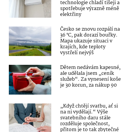
technologie chladí tišeji a
spotřebuje výrazně méně
elektřiny
Česko se znovu rozpálí na
36 °C, pak dorazí bouřky.
Mapa ukazuje situaci v
krajích, kde teploty
vystřelí nejvýš
Dětem nedávám kapesné,
ale udělala jsem „ceník
služeb“. Za vynesení koše
je 30 korun, za nákup 90
„Když chtějí svatbu, ať si
na ni vydělají.“ Výše
svatebního daru stále
rozděluje společnost,
přitom je to tak zbytečné