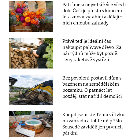
Patří mezi největší kýče všech
dob. Češi je přesto s koncem
léta znovu vytahují a dělají z
nich chloubu zahrady
Právě teď je ideální čas
nakoupit palivové dřevo. Za
pár týdnů může být pozdě,
ceny raketově vystřelí
Bez povolení postavil dům s
bazénem na zemědělském
pozemku. O patnáct let
později stát nařídil demolici
Koupil jsem si z Temu vířivku
na zahradu a tohle mi přišlo.
Sousedé záviděli jen prvních
pár dní