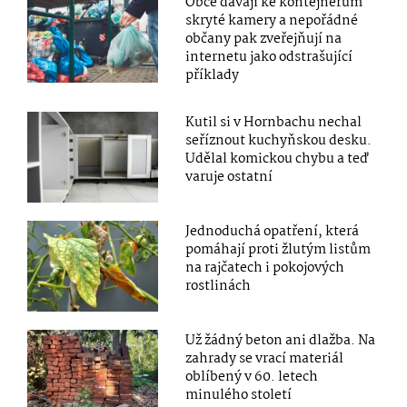
Obce dávají ke kontejnerům
skryté kamery a nepořádné
občany pak zveřejňují na
internetu jako odstrašující
příklady
Kutil si v Hornbachu nechal
seříznout kuchyňskou desku.
Udělal komickou chybu a teď
varuje ostatní
Jednoduchá opatření, která
pomáhají proti žlutým listům
na rajčatech i pokojových
rostlinách
Už žádný beton ani dlažba. Na
zahrady se vrací materiál
oblíbený v 60. letech
minulého století