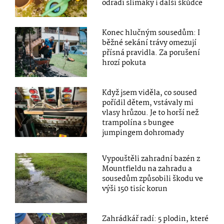
odradí slimáky i další škůdce
Konec hlučným sousedům: I
běžné sekání trávy omezují
přísná pravidla. Za porušení
hrozí pokuta
Když jsem viděla, co soused
pořídil dětem, vstávaly mi
vlasy hrůzou. Je to horší než
trampolína s bungee
jumpingem dohromady
Vypouštěli zahradní bazén z
Mountfieldu na zahradu a
sousedům způsobili škodu ve
výši 150 tisíc korun
Zahrádkář radí: 5 plodin, které