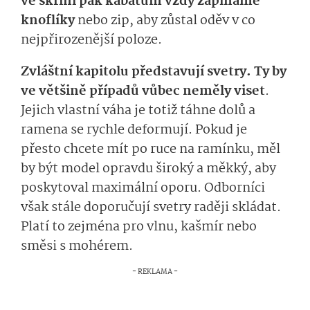
ve skříni pak kabátům vždy zapínáme
knoflíky
nebo zip, aby zůstal oděv v co
nejpřirozenější poloze.
Zvláštní kapitolu představují svetry. Ty by
ve většině případů vůbec neměly viset
.
Jejich vlastní váha je totiž táhne dolů a
ramena se rychle deformují. Pokud je
přesto chcete mít po ruce na ramínku, měl
by být model opravdu široký a měkký, aby
poskytoval maximální oporu. Odborníci
však stále doporučují svetry raději skládat.
Platí to zejména pro vlnu, kašmír nebo
směsi s mohérem.