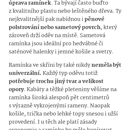
úprava ramínek
. Ta bývají často buďto
z kvalitního plastu nebo leštěného dřeva. Ty
nejkvalitnější pak nabídnou i
pěnové
polstrování nebo sametový povrch
, který
zároveň drží oděv na místě. Sametová
ramínka jsou ideální pro hedvábné či
saténové halenky i jemné košile a svetry.
Ramínka ve skříni by také nikdy
neměla být
univerzální.
Každý typ oděvu totiž
potřebuje trochu jiný tvar a velikost
opory
. Kabáty a těžké pleteniny věšíme na
ramínka široká alespoň pět centimetrů
s výrazně vykrojenými rameny. Naopak
košile, trička nebo lehké topy snesou i užší
provedení. I u těch ale platí zásady