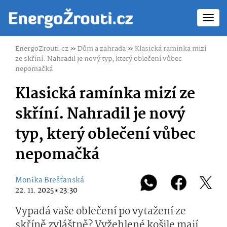
Toggl
navig
EnergoZrouti.cz
»
Dům a zahrada
»
Klasická ramínka mizí
ze skříní. Nahradil je nový typ, který oblečení vůbec
nepomačká
Klasická ramínka mizí ze
skříní. Nahradil je nový
typ, který oblečení vůbec
nepomačká
Monika Brešťanská
22. 11. 2025 ▪ 23:30
Vypadá vaše oblečení po vytažení ze
skříně zvláštně? Vyžehlené košile mají