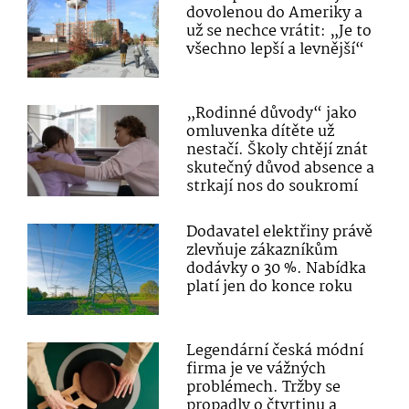
dovolenou do Ameriky a
už se nechce vrátit: „Je to
všechno lepší a levnější“
„Rodinné důvody“ jako
omluvenka dítěte už
nestačí. Školy chtějí znát
skutečný důvod absence a
strkají nos do soukromí
Dodavatel elektřiny právě
zlevňuje zákazníkům
dodávky o 30 %. Nabídka
platí jen do konce roku
Legendární česká módní
firma je ve vážných
problémech. Tržby se
propadly o čtvrtinu a