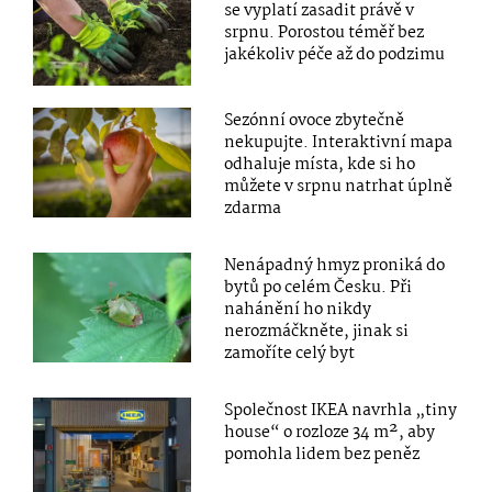
se vyplatí zasadit právě v
srpnu. Porostou téměř bez
jakékoliv péče až do podzimu
Sezónní ovoce zbytečně
nekupujte. Interaktivní mapa
odhaluje místa, kde si ho
můžete v srpnu natrhat úplně
zdarma
Nenápadný hmyz proniká do
bytů po celém Česku. Při
nahánění ho nikdy
nerozmáčkněte, jinak si
zamoříte celý byt
Společnost IKEA navrhla „tiny
house“ o rozloze 34 m², aby
pomohla lidem bez peněz