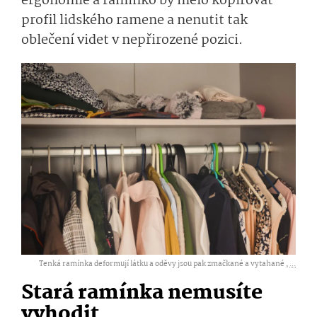
ergonomie a ramínko by mělo kopírovat
profil lidského ramene a nenutit tak
oblečení videt v nepřirozené pozici.
Tenká ramínka deformují látku a oděvy jsou pak zmačkané a vytahané ,
...
Stará ramínka nemusíte
vyhodit