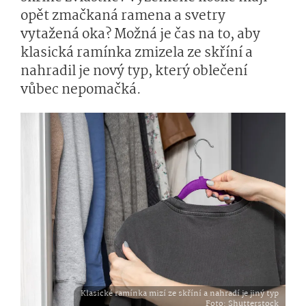
opět zmačkaná ramena a svetry
vytažená oka? Možná je čas na to, aby
klasická ramínka zmizela ze skříní a
nahradil je nový typ, který oblečení
vůbec nepomačká.
Klasické ramínka mizí ze skříní a nahradí je jiný typ
Foto
: Shutterstock