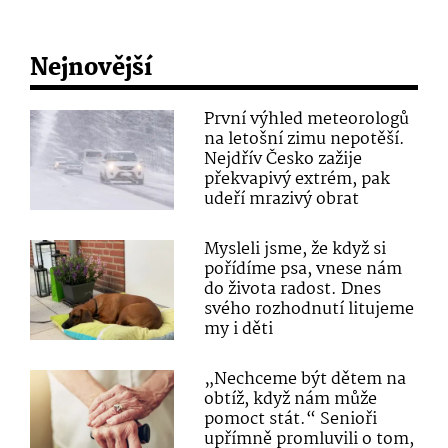
Nejnovější
První výhled meteorologů
na letošní zimu nepotěší.
Nejdřív Česko zažije
překvapivý extrém, pak
udeří mrazivý obrat
Mysleli jsme, že když si
pořídíme psa, vnese nám
do života radost. Dnes
svého rozhodnutí litujeme
my i děti
„Nechceme být dětem na
obtíž, když nám může
pomoct stát.“ Senioři
upřímně promluvili o tom,