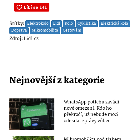
Štítky:
Elektrokolo
Lidl
Kolo
Cyklistika
Elektrická kola
Doprava
Mikromobilita
Cestování
Zdroj:
Lidl.cz
Nejnovější z kategorie
WhatsApp potichu zavádí
nové omezení. Kdo ho
překročí, už nebude moci
odesílat zprávy vůbec
Mikromobilita pod tlakem.