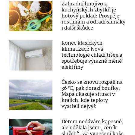
Zahradní hnojivo z
kuchyňských zbytků je
hotový poklad: Prospěje
rostlinám a odradí slimáky
i další škůdce
Konec klasických
klimatizací: Nová
technologie chladí tišeji a
spotřebuje výrazně méně
elektřiny
Česko se znovu rozpálí na
36 °C, pak dorazí bouřky.
Mapa ukazuje situaci v
krajích, kde teploty
vystřelí nejvýš
Dětem nedávám kapesné,
ale udělala jsem „ceník
služeb“. Za vynesení koše