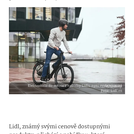
Elektrokolo do města z nabídky Lidlu nyní vyjde výrazně výhodněji
Foto
: Lidl.cz
Lidl, známý svými cenově dostupnými