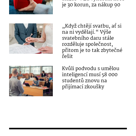
je 30 korun, za nákup 90
„Když chtějí svatbu, ať si
na ni vydělají.“ Výše
svatebního daru stále
rozděluje společnost,
přitom je to tak zbytečné
řešit
Kvůli podvodu s umělou
inteligencí musí 58 000
studentů znovu na
přijímací zkoušky