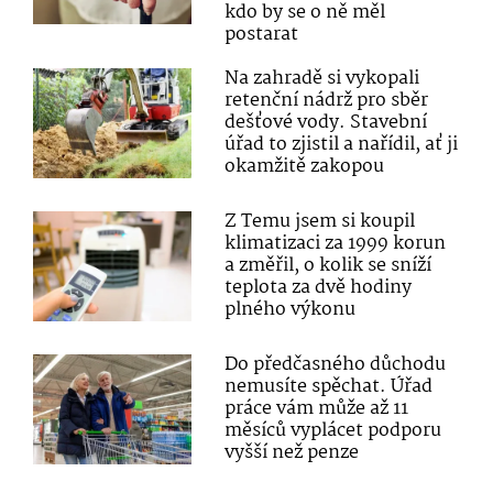
kdo by se o ně měl
postarat
Na zahradě si vykopali
retenční nádrž pro sběr
dešťové vody. Stavební
úřad to zjistil a nařídil, ať ji
okamžitě zakopou
Z Temu jsem si koupil
klimatizaci za 1999 korun
a změřil, o kolik se sníží
teplota za dvě hodiny
plného výkonu
Do předčasného důchodu
nemusíte spěchat. Úřad
práce vám může až 11
měsíců vyplácet podporu
vyšší než penze