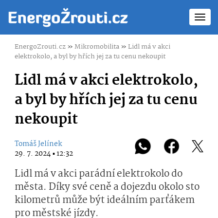
Toggl
navig
EnergoZrouti.cz
»
Mikromobilita
»
Lidl má v akci
elektrokolo, a byl by hřích jej za tu cenu nekoupit
Lidl má v akci elektrokolo,
a byl by hřích jej za tu cenu
nekoupit
Tomáš Jelínek
29. 7. 2024 ▪ 12:32
Lidl má v akci parádní elektrokolo do
města. Díky své ceně a dojezdu okolo sto
kilometrů může být ideálním parťákem
pro městské jízdy.