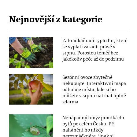
Nejnovější z kategorie
Zahrádkář radí: 5 plodin, které
se vyplatí zasadit právě v
srpnu. Porostou téměř bez
jakékoliv péče až do podzimu
Sezónní ovoce zbytečně
nekupujte. Interaktivní mapa
odhaluje místa, kde si ho
můžete v srpnu natrhat úplně
zdarma
Nenápadný hmyz proniká do
bytů po celém Česku. Při
nahánění ho nikdy
nerozmáčkněte, jinak si