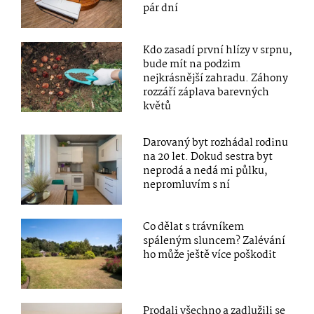
pár dní
Kdo zasadí první hlízy v srpnu,
bude mít na podzim
nejkrásnější zahradu. Záhony
rozzáří záplava barevných
květů
Darovaný byt rozhádal rodinu
na 20 let. Dokud sestra byt
neprodá a nedá mi půlku,
nepromluvím s ní
Co dělat s trávníkem
spáleným sluncem? Zalévání
ho může ještě více poškodit
Prodali všechno a zadlužili se