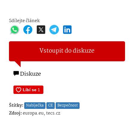
Sdílejte článek
Vstoupit do diskuze
Diskuze
Štítky:
Nabíječka
CE
Bezpečnost
Zdroj:
europa.eu, tecs.cz