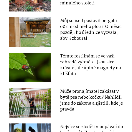
minulého století
Můj soused postavil pergolu
60 cm od mého plotu. O měsíc
později ho úřednice vyzvala,
aby ji zboural
Těmto rostlinám se ve vaší
zahradě vyhněte. Jsou sice
krásné, ale úplné magnety na
klíšťata
Může pronajímatel zakázat v
bytě psa nebo kočku? Nahlídli
jsme do zákona a zjistili, kde je
pravda
Nejvíce se zloději vloupávají do