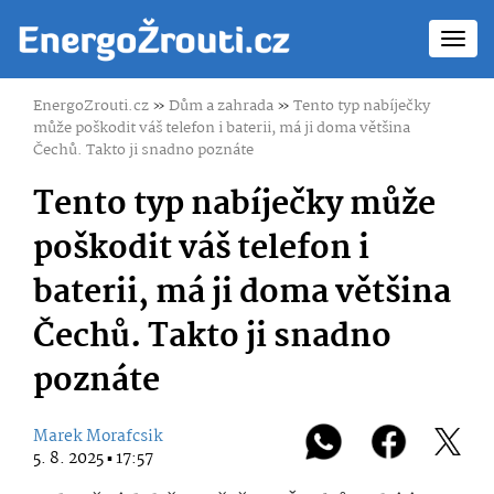
Toggl
navig
EnergoZrouti.cz
»
Dům a zahrada
»
Tento typ nabíječky
může poškodit váš telefon i baterii, má ji doma většina
Čechů. Takto ji snadno poznáte
Tento typ nabíječky může
poškodit váš telefon i
baterii, má ji doma většina
Čechů. Takto ji snadno
poznáte
Marek Morafcsik
5. 8. 2025 ▪ 17:57