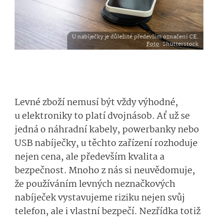
U nabíječky je důležité především označení CE.
Foto
: Shutterstock
Levné zboží nemusí být vždy výhodné,
u elektroniky to platí dvojnásob. Ať už se
jedná o náhradní kabely, powerbanky nebo
USB nabíječky, u těchto zařízení rozhoduje
nejen cena, ale především kvalita a
bezpečnost. Mnoho z nás si neuvědomuje,
že používáním levných neznačkových
nabíječek vystavujeme riziku nejen svůj
telefon, ale i vlastní bezpečí. Nezřídka totiž