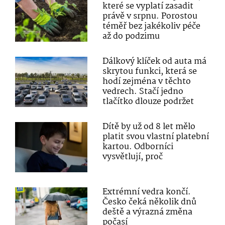
které se vyplatí zasadit
právě v srpnu. Porostou
téměř bez jakékoliv péče
až do podzimu
Dálkový klíček od auta má
skrytou funkci, která se
hodí zejména v těchto
vedrech. Stačí jedno
tlačítko dlouze podržet
Dítě by už od 8 let mělo
platit svou vlastní platební
kartou. Odborníci
vysvětlují, proč
Extrémní vedra končí.
Česko čeká několik dnů
deště a výrazná změna
počasí