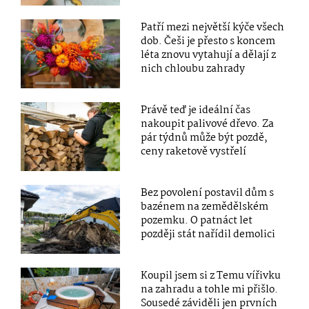
Patří mezi největší kýče všech
dob. Češi je přesto s koncem
léta znovu vytahují a dělají z
nich chloubu zahrady
Právě teď je ideální čas
nakoupit palivové dřevo. Za
pár týdnů může být pozdě,
ceny raketově vystřelí
Bez povolení postavil dům s
bazénem na zemědělském
pozemku. O patnáct let
později stát nařídil demolici
Koupil jsem si z Temu vířivku
na zahradu a tohle mi přišlo.
Sousedé záviděli jen prvních