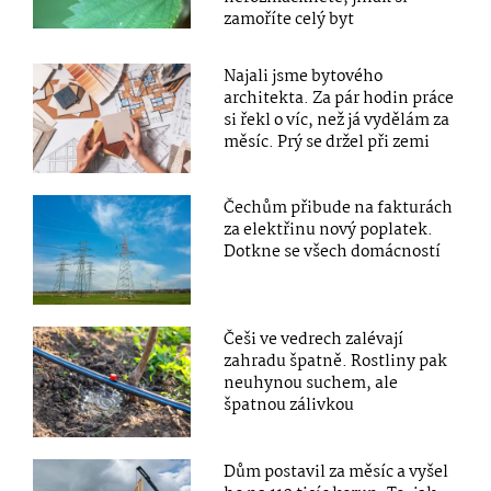
zamoříte celý byt
Najali jsme bytového
architekta. Za pár hodin práce
si řekl o víc, než já vydělám za
měsíc. Prý se držel při zemi
Čechům přibude na fakturách
za elektřinu nový poplatek.
Dotkne se všech domácností
Češi ve vedrech zalévají
zahradu špatně. Rostliny pak
neuhynou suchem, ale
špatnou zálivkou
Dům postavil za měsíc a vyšel