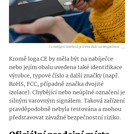
I u nabíjení telefonů je třeba dbát na bezpečnost. ,
...
Kromě loga CE by měla být na nabíječce
nebo jejím obalu uvedena také identifikace
výrobce, typové číslo a další značky (např.
RoHS, FCC, případně značka dvojité
izolace). Chybějící nebo neúplné označení je
silným varovným signálem. Taková zařízení
pravděpodobně nebyla testována a mohou
představovat závažné bezpečnostní riziko.