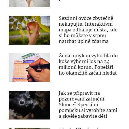
Sezónní ovoce zbytečně
nekupujte. Interaktivní
mapa odhaluje místa, kde
si ho můžete v srpnu
natrhat úplně zdarma
Žena omylem vyhodila do
koše výherní los na 24
milionů korun. Popeláři
ho okamžitě začali hledat
Jak se připravit na
pozorování zatmění
Slunce? Speciální
pomůcku si vyrobíte sami
a skvěle zabavíte děti