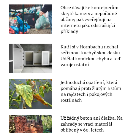
Obce dávají ke kontejnerům
skryté kamery a nepořádné
občany pak zveřejňují na
internetu jako odstrašující
příklady
Kutil si v Hornbachu nechal
seříznout kuchyňskou desku.
Udělal komickou chybu a teď
varuje ostatní
Jednoduchá opatření, která
pomáhají proti žlutým listům
na rajčatech i pokojových
rostlinách
Už žádný beton ani dlažba. Na
zahrady se vrací materiál
oblíbený v 60. letech