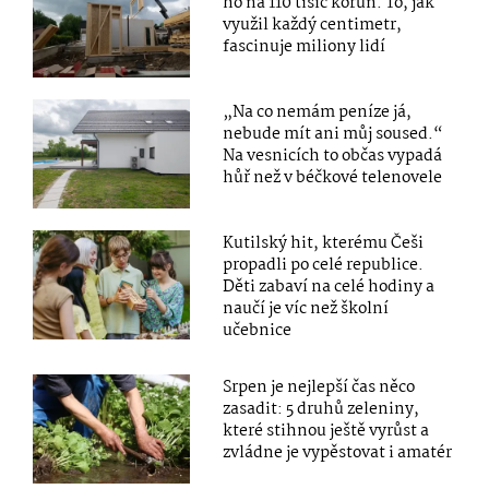
ho na 110 tisíc korun. To, jak
využil každý centimetr,
fascinuje miliony lidí
„Na co nemám peníze já,
nebude mít ani můj soused.“
Na vesnicích to občas vypadá
hůř než v béčkové telenovele
Kutilský hit, kterému Češi
propadli po celé republice.
Děti zabaví na celé hodiny a
naučí je víc než školní
učebnice
Srpen je nejlepší čas něco
zasadit: 5 druhů zeleniny,
které stihnou ještě vyrůst a
zvládne je vypěstovat i amatér