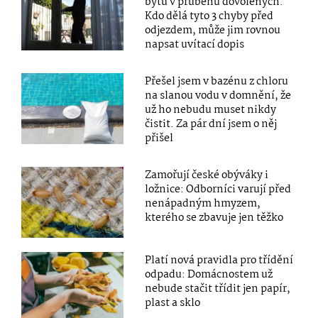
bytů v průběhu dovolených.
Kdo dělá tyto 3 chyby před
odjezdem, může jim rovnou
napsat uvítací dopis
Přešel jsem v bazénu z chloru
na slanou vodu v domnění, že
už ho nebudu muset nikdy
čistit. Za pár dní jsem o něj
přišel
Zamořují české obýváky i
ložnice: Odborníci varují před
nenápadným hmyzem,
kterého se zbavuje jen těžko
Platí nová pravidla pro třídění
odpadu: Domácnostem už
nebude stačit třídit jen papír,
plast a sklo