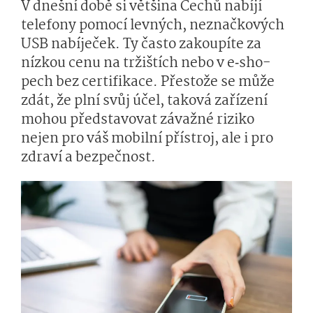
V dnešní době si většina Čechů nabíjí
telefony pomocí levných, neznačkových
USB nabíječek. Ty často zakoupíte za
nízkou cenu na tržištích nebo v e‑sho­
pech bez certifikace. Přestože se může
zdát, že plní svůj účel, taková zařízení
mohou představovat závažné riziko
nejen pro váš mobilní přístroj, ale i pro
zdraví a bezpečnost.