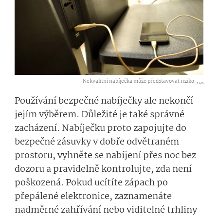
Nekvalitní nabíječka může představovat riziko. ,
...
Používání bezpečné nabíječky ale nekončí
jejím výběrem. Důležité je také správné
zacházení. Nabíječku proto zapojujte do
bezpečné zásuvky v dobře odvětraném
prostoru, vyhněte se nabíjení přes noc bez
dozoru a pravidelně kontrolujte, zda není
poškozená. Pokud ucítíte zápach po
přepálené elektronice, zaznamenáte
nadměrné zahřívání nebo viditelné trhliny