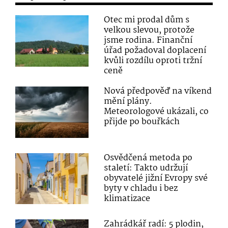
Otec mi prodal dům s
velkou slevou, protože
jsme rodina. Finanční
úřad požadoval doplacení
kvůli rozdílu oproti tržní
ceně
Nová předpověď na víkend
mění plány.
Meteorologové ukázali, co
přijde po bouřkách
Osvědčená metoda po
staletí: Takto udržují
obyvatelé jižní Evropy své
byty v chladu i bez
klimatizace
Zahrádkář radí: 5 plodin,