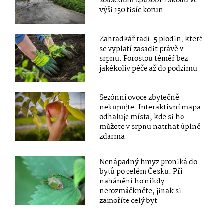
sousedům způsobili škodu ve
výši 150 tisíc korun
Zahrádkář radí: 5 plodin, které
se vyplatí zasadit právě v
srpnu. Porostou téměř bez
jakékoliv péče až do podzimu
Sezónní ovoce zbytečně
nekupujte. Interaktivní mapa
odhaluje místa, kde si ho
můžete v srpnu natrhat úplně
zdarma
Nenápadný hmyz proniká do
bytů po celém Česku. Při
nahánění ho nikdy
nerozmáčkněte, jinak si
zamoříte celý byt