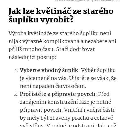
Ze dřevěného šuplíku lze vyrobit květináč. ,
...
Jak lze květináč ze starého
šuplíku vyrobit?
Výroba květináče ze starého šuplíku není
nijak výrazně komplikovaná a nezabere ani
příliš mnoho času. Stačí dodržovat
následující postup:
Vyberte vhodný šuplík
: Výběr šuplíku
je víceméně na vás. Ujistěte se však, že
není napaden červotočem.
Pročistěte a připravte povrch
: Před
zahájením konstrukční fáze je nutné
připravit povrch. Vnitřní i vnější části
by měly být zbaveny prachu a celkově
vyčistěny. Vhodné je odstranit lak, což