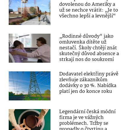
dovolenou do Ameriky a
už se nechce vrátit: „Je to
všechno lepší a levnější“
„Rodinné důvody“ jako
omluvenka dítěte už
nestačí. Školy chtějí znát
skutečný důvod absence a
strkají nos do soukromí
Dodavatel elektřiny právě
zlevňuje zákazníkům
dodávky o 30 %. Nabídka
platí jen do konce roku
Legendární česká módní
firma je ve vážných
problémech. Tržby se
propadly o čtvrtinu a