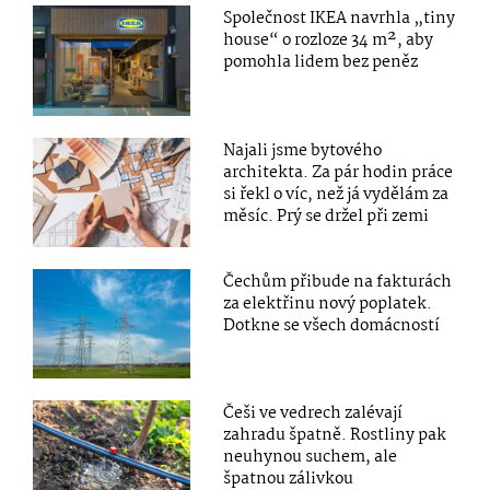
Společnost IKEA navrhla „tiny
house“ o rozloze 34 m², aby
pomohla lidem bez peněz
Najali jsme bytového
architekta. Za pár hodin práce
si řekl o víc, než já vydělám za
měsíc. Prý se držel při zemi
Čechům přibude na fakturách
za elektřinu nový poplatek.
Dotkne se všech domácností
Češi ve vedrech zalévají
zahradu špatně. Rostliny pak
neuhynou suchem, ale
špatnou zálivkou