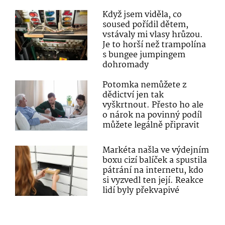
Když jsem viděla, co
soused pořídil dětem,
vstávaly mi vlasy hrůzou.
Je to horší než trampolína
s bungee jumpingem
dohromady
Potomka nemůžete z
dědictví jen tak
vyškrtnout. Přesto ho ale
o nárok na povinný podíl
můžete legálně připravit
Markéta našla ve výdejním
boxu cizí balíček a spustila
pátrání na internetu, kdo
si vyzvedl ten její. Reakce
lidí byly překvapivé