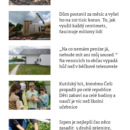
Dům postavil za měsíc a vyšel
ho na 110 tisíc korun. To, jak
využil každý centimetr,
fascinuje miliony lidí
„Na co nemám peníze já,
nebude mít ani můj soused.“
Na vesnicích to občas vypadá
hůř než v béčkové telenovele
Kutilský hit, kterému Češi
propadli po celé republice.
Děti zabaví na celé hodiny a
naučí je víc než školní
učebnice
Srpen je nejlepší čas něco
zasadit: 5 druhů zeleniny,