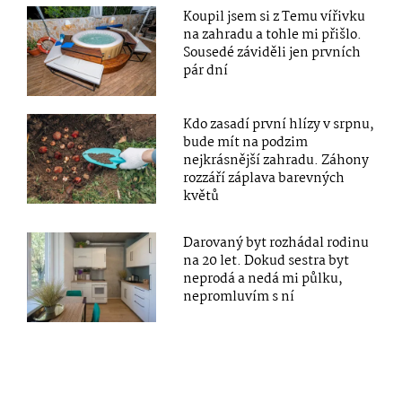
Koupil jsem si z Temu vířivku
na zahradu a tohle mi přišlo.
Sousedé záviděli jen prvních
pár dní
Kdo zasadí první hlízy v srpnu,
bude mít na podzim
nejkrásnější zahradu. Záhony
rozzáří záplava barevných
květů
Darovaný byt rozhádal rodinu
na 20 let. Dokud sestra byt
neprodá a nedá mi půlku,
nepromluvím s ní