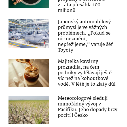
ztráta přesáhla 100
milionů
Japonský automobilový
průmysl je ve vážných
problémech. „Pokud se
nic nezmění,
nepřežijeme,“ varuje šéf
Toyoty
Majitelka kavárny
prozradila, na čem
podniky vydělávají ještě
víc než na kohoutkové
vodě. V létě je to zlatý důl
Meteorologové sledují
mimořádný vývoj v
Pacifiku. Jeho dopady brzy
pocítí i Česko