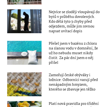
Nejvíce se zloději vloupávají do
bytů v průběhu dovolených.
Kdo dělá tyto 3 chyby před
odjezdem, může jim rovnou
napsat uvítací dopis
Přešel jsem v bazénu z chloru
na slanou vodu v domnění, že
už ho nebudu muset nikdy
čistit. Za pár dní jsem o něj
přišel
Zamořují české obýváky i
ložnice: Odborníci varují před
nenápadným hmyzem,
kterého se zbavuje jen těžko
Platí nová pravidla pro třídění