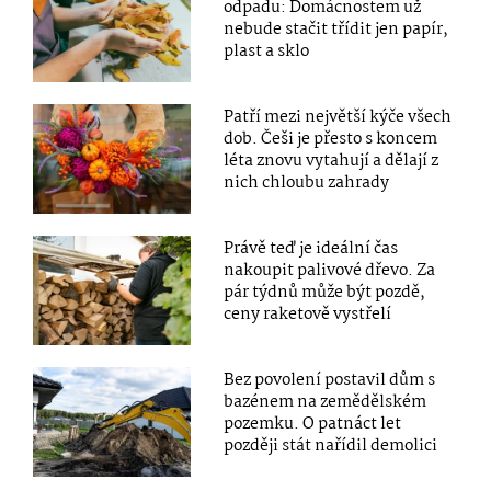
odpadu: Domácnostem už
nebude stačit třídit jen papír,
plast a sklo
Patří mezi největší kýče všech
dob. Češi je přesto s koncem
léta znovu vytahují a dělají z
nich chloubu zahrady
Právě teď je ideální čas
nakoupit palivové dřevo. Za
pár týdnů může být pozdě,
ceny raketově vystřelí
Bez povolení postavil dům s
bazénem na zemědělském
pozemku. O patnáct let
později stát nařídil demolici