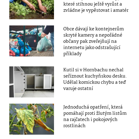
které stihnou ještě vyrůst a
zvládne je vypěstovat i amatér
Obce dávají ke kontejnerům
skryté kamery a nepořádné
občany pak zveřejňují na
internetu jako odstrašující
příklady
Kutil si v Hornbachu nechal
seříznout kuchyňskou desku.
Udělal komickou chybu a teď
varuje ostatní
Jednoduchá opatření, která
pomáhají proti žlutým listům
na rajčatech i pokojových
rostlinách