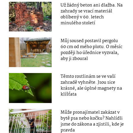
Už žádný beton ani dlažba. Na
zahrady se vrací materiál
oblíbený v 60. letech
minulého století
Můj soused postavil pergolu
60 cm od mého plotu. O měsíc
později ho úřednice vyzvala,
aby ji zboural
Těmto rostlinám se ve vaší
zahradě vyhněte. Jsou sice
krásné, ale úplné magnety na
klíšťata
Může pronajímatel zakázat v
bytě psa nebo kočku? Nahlídli
jsme do zákona a zjistili, kde je
pravda