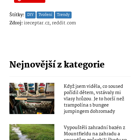
Štítky:
DIY
Tvoření
Trendy
Zdroj:
ireceptar.cz, reddit.com
Nejnovější z kategorie
Když jsem viděla, co soused
pořídil dětem, vstávaly mi
vlasy hrůzou. Je to horší než
trampolína s bungee
jumpingem dohromady
Vypouštěli zahradní bazén z
Mountfieldu na zahradu a