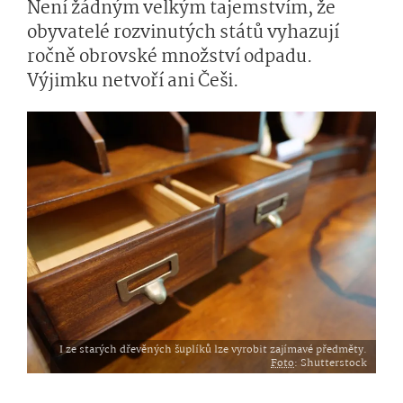
Není žádným velkým tajemstvím, že
obyvatelé rozvinutých států vyhazují
ročně obrovské množství odpadu.
Výjimku netvoří ani Češi.
I ze starých dřevěných šuplíků lze vyrobit zajímavé předměty.
Foto
: Shutterstock