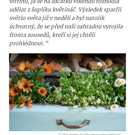
vitrínu, já se na začátku víkendu rozhodla
udělat z šuplíku květináč. Výsledek spatřil
světlo světa již v neděli a byl natolik
úchvatný, že se před naší zahradou vyrojila
fronta sousedů, kteří si jej chtěli
prohlédnout.“