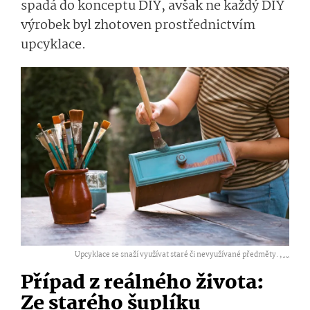
spadá do konceptu DIY, avšak ne každý DIY
výrobek byl zhotoven prostřednictvím
upcyklace.
Upcyklace se snaží využívat staré či nevyužívané předměty. ,
...
Případ z reálného života:
Ze starého šuplíku