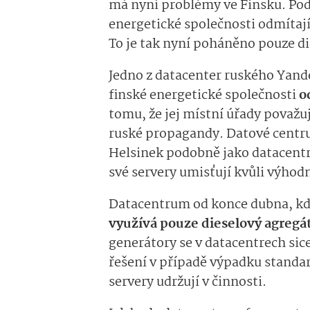
má nyní problémy ve Finsku. Pod
energetické společnosti odmítaj
To je tak nyní poháněno pouze 
Jedno z datacenter ruského Yande
finské energetické společnosti
o
tomu, že jej místní úřady považu
ruské propagandy. Datové centr
Helsinek podobně jako datacentr
své servery umisťují kvůli výh
Datacentrum od konce dubna, kd
využívá pouze dieselový agregá
generátory se v datacentrech sice
řešení v případě výpadku standar
servery udržují v činnosti.