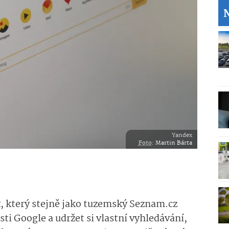
Yandex
Foto
:
Martin Bárta
, který stejně jako tuzemský Seznam.cz
ti Google a udržet si vlastní vyhledávání,