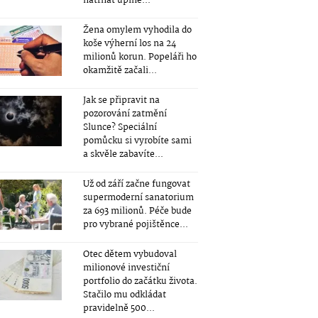
natrhat úplně...
Žena omylem vyhodila do
koše výherní los na 24
milionů korun. Popeláři ho
okamžitě začali...
Jak se připravit na
pozorování zatmění
Slunce? Speciální
pomůcku si vyrobíte sami
a skvěle zabavíte...
Už od září začne fungovat
supermoderní sanatorium
za 693 milionů. Péče bude
pro vybrané pojištěnce...
Otec dětem vybudoval
milionové investiční
portfolio do začátku života.
Stačilo mu odkládat
pravidelně 500...