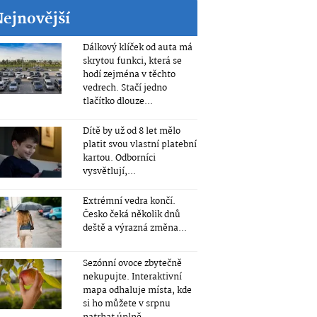
Nejnovější
Dálkový klíček od auta má
skrytou funkci, která se
hodí zejména v těchto
vedrech. Stačí jedno
tlačítko dlouze...
Dítě by už od 8 let mělo
platit svou vlastní platební
kartou. Odborníci
vysvětlují,...
Extrémní vedra končí.
Česko čeká několik dnů
deště a výrazná změna...
Sezónní ovoce zbytečně
nekupujte. Interaktivní
mapa odhaluje místa, kde
si ho můžete v srpnu