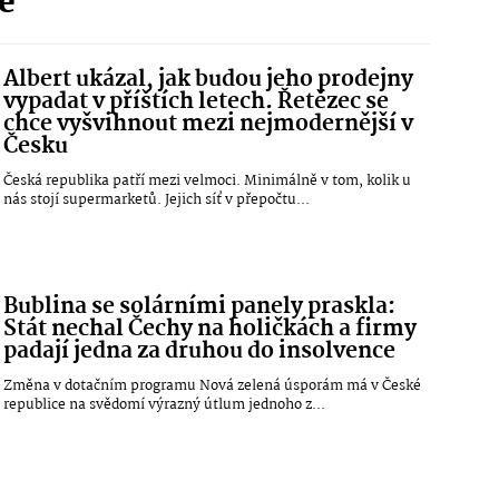
ie
Albert ukázal, jak budou jeho prodejny
vypadat v příštích letech. Řetězec se
chce vyšvihnout mezi nejmodernější v
Česku
Česká republika patří mezi velmoci. Minimálně v tom, kolik u
nás stojí supermarketů. Jejich síť v přepočtu...
Bublina se solárními panely praskla:
Stát nechal Čechy na holičkách a firmy
padají jedna za druhou do insolvence
Změna v dotačním programu Nová zelená úsporám má v České
republice na svědomí výrazný útlum jednoho z...