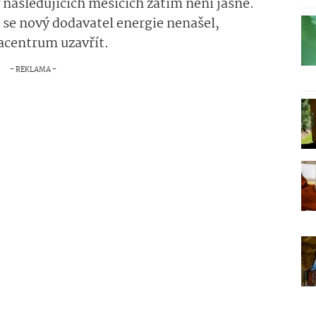
následujících měsících zatím není jasné.
by se nový dodavatel energie nenašel,
acentrum uzavřít.