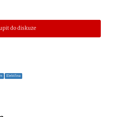
upit do diskuze
um
Elektřina