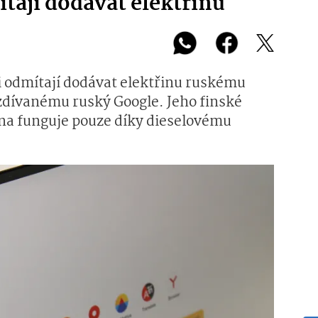
tají dodávat elektřinu
i odmítají dodávat elektřinu ruskému
zdívanému ruský Google. Jeho finské
na funguje pouze díky dieselovému