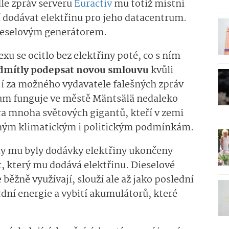
le zpráv serveru
Euractiv
mu totiž místní
í dodávat elektřinu pro jeho datacentrum.
dieselovým generátorem.
xu se ocitlo bez elektřiny poté, co s ním
dmítly podepsat novou smlouvu
kvůli
jí za možného vydavatele falešných zpráv
um funguje ve městě Mäntsälä nedaleko
a mnoha světových gigantů, kteří v zemi
odným klimatickým i politickým podmínkám.
y mu byly dodávky elektřiny ukončeny
t
, který mu dodává elektřinu. Dieselové
 běžně využívají, slouží ale až jako poslední
dní energie a vybití akumulátorů, které