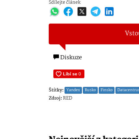
Sdílejte článek
Vsto
Diskuze
Štítky:
Yandex
Rusko
Finsko
Datacentr
Zdroj:
RED