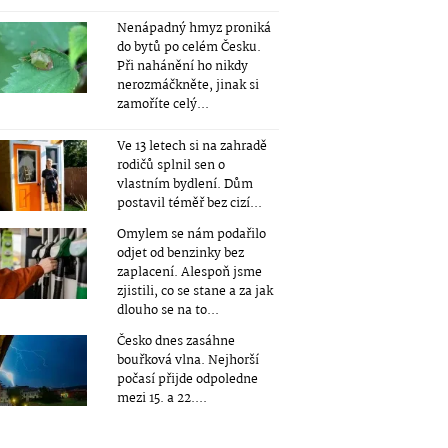
Nenápadný hmyz proniká
do bytů po celém Česku.
Při nahánění ho nikdy
nerozmáčkněte, jinak si
zamoříte celý...
Ve 13 letech si na zahradě
rodičů splnil sen o
vlastním bydlení. Dům
postavil téměř bez cizí...
Omylem se nám podařilo
odjet od benzinky bez
zaplacení. Alespoň jsme
zjistili, co se stane a za jak
dlouho se na to...
Česko dnes zasáhne
bouřková vlna. Nejhorší
počasí přijde odpoledne
mezi 15. a 22....