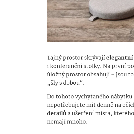
Tajný prostor skrývají
elegantní
i konferenční stolky. Na první p
úložný prostor obsahují – jsou to
„šly s dobou“.
Do tohoto vychytaného nábytku 
nepotřebujete mít denně na očíc
detailů
a ušetření místa, kterého
nemají mnoho.