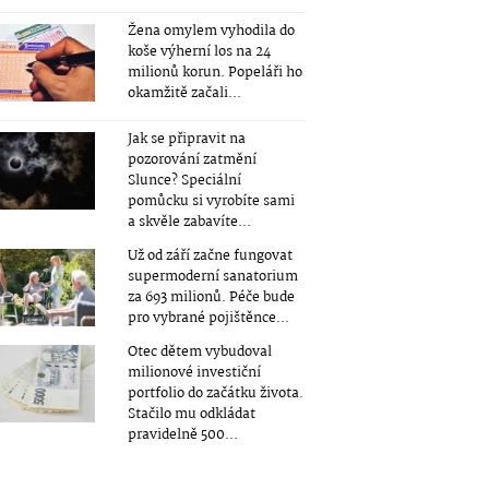
Žena omylem vyhodila do
koše výherní los na 24
milionů korun. Popeláři ho
okamžitě začali...
Jak se připravit na
pozorování zatmění
Slunce? Speciální
pomůcku si vyrobíte sami
a skvěle zabavíte...
Už od září začne fungovat
supermoderní sanatorium
za 693 milionů. Péče bude
pro vybrané pojištěnce...
Otec dětem vybudoval
milionové investiční
portfolio do začátku života.
Stačilo mu odkládat
pravidelně 500...