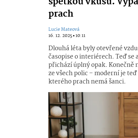
špetkou vkusu. Vypa
prach
Lucie Mateová
16. 12. 2025 ▪ 10:11
Dlouhá léta byly otevřené vzd
časopise o interiérech. Teď se
přichází úplný opak. Konečně 
ze všech polic – moderní je teď
kterého prach nemá šanci.