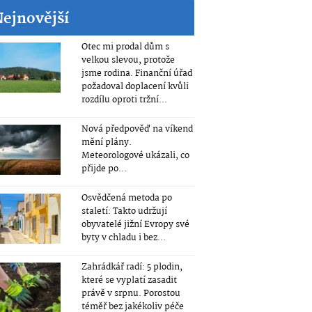
Nejnovější
Otec mi prodal dům s
velkou slevou, protože
jsme rodina. Finanční úřad
požadoval doplacení kvůli
rozdílu oproti tržní...
Nová předpověď na víkend
mění plány.
Meteorologové ukázali, co
přijde po...
Osvědčená metoda po
staletí: Takto udržují
obyvatelé jižní Evropy své
byty v chladu i bez...
Zahrádkář radí: 5 plodin,
které se vyplatí zasadit
právě v srpnu. Porostou
téměř bez jakékoliv péče