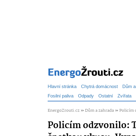
Hlavní stránka
Chytrá domácnost
Dům a
Fosilní paliva
Odpady
Ostatní
Zvířata
EnergoZrouti.cz
»
Dům a zahrada
»
Policím 
Policím odzvonilo: 