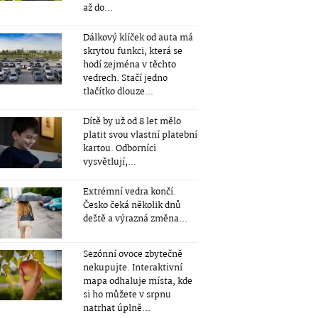
až do...
Dálkový klíček od auta má
skrytou funkci, která se
hodí zejména v těchto
vedrech. Stačí jedno
tlačítko dlouze...
Dítě by už od 8 let mělo
platit svou vlastní platební
kartou. Odborníci
vysvětlují,...
Extrémní vedra končí.
Česko čeká několik dnů
deště a výrazná změna...
Sezónní ovoce zbytečně
nekupujte. Interaktivní
mapa odhaluje místa, kde
si ho můžete v srpnu
natrhat úplně...