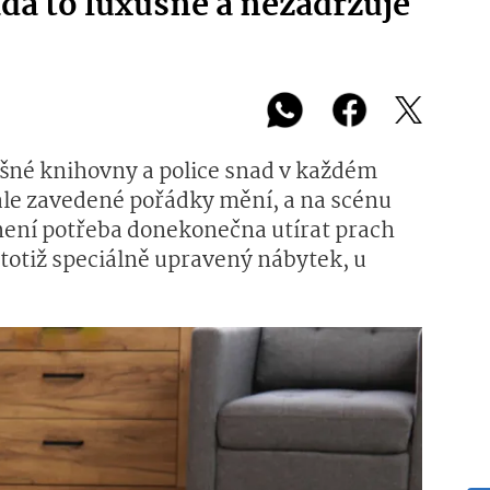
dá to luxusně a nezadržuje
ušné knihovny a police snad v každém
 ale zavedené pořádky mění, a na scénu
není potřeba donekonečna utírat prach
 totiž speciálně upravený nábytek, u