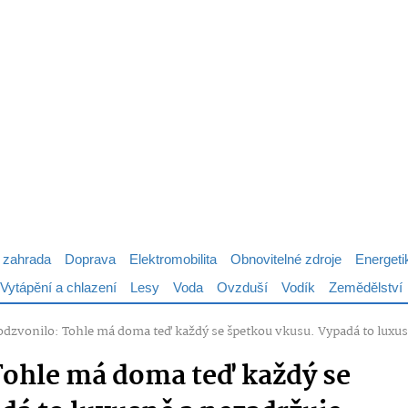
 zahrada
Doprava
Elektromobilita
Obnovitelné zdroje
Energeti
Vytápění a chlazení
Lesy
Voda
Ovzduší
Vodík
Zemědělství
odzvonilo: Tohle má doma teď každý se špetkou vkusu. Vypadá to luxu
Tohle má doma teď každý se