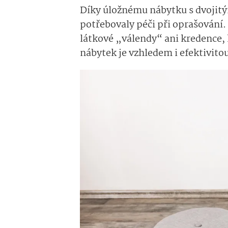
Díky úložnému nábytku s dvoji
potřebovaly péči při oprašování.
látkové „válendy“ ani kredence, 
nábytek je vzhledem i efektivito