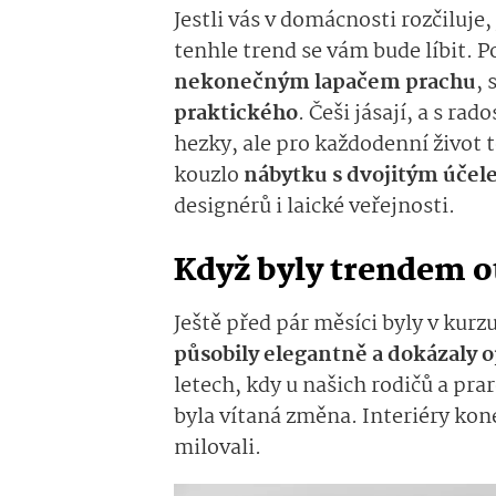
Jestli vás v domácnosti rozčiluje
tenhle trend se vám bude líbit. P
nekonečným lapačem prachu
,
praktického
. Češi jásají, a s ra
hezky, ale pro každodenní život to
kouzlo
nábytku s dvojitým úče
designérů i laické veřejnosti.
Když byly trendem o
Ještě před pár měsíci byly v kurz
působily elegantně a dokázaly o
letech, kdy u našich rodičů a pra
byla vítaná změna. Interiéry kone
milovali.