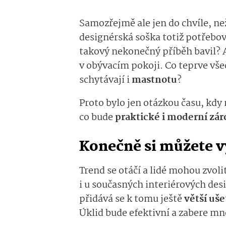
Samozřejmě ale jen do chvíle, ne
designérská soška totiž potřebo
takový nekonečný příběh bavil? A 
v obývacím pokoji. Co teprve vše
schytávají i
mastnotu
?
Proto bylo jen otázkou času, kdy
co bude
praktické i moderní zá
Konečně si můžete 
Trend se otáčí a lidé mohou zvol
i u současných interiérových desi
přidává se k tomu ještě
větší uš
Úklid bude efektivní a zabere 