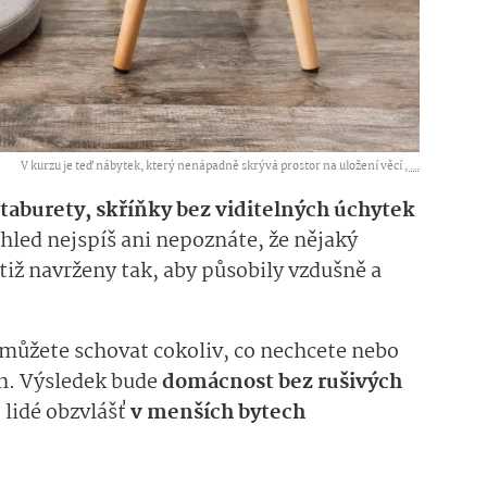
V kurzu je teď nábytek, který nenápadně skrývá prostor na uložení věcí ,
...
 taburety, skříňky bez viditelných úchytek
ohled nejspíš ani nepoznáte, že nějaký
tiž navrženy tak, aby působily vzdušně a
můžete schovat cokoliv, co nechcete nebo
h. Výsledek bude
domácnost bez rušivých
 lidé obzvlášť
v menších bytech