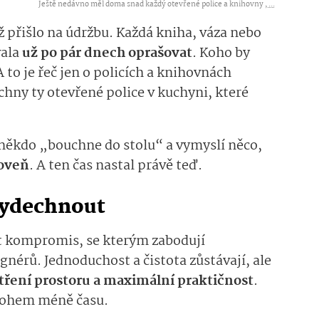
Ještě nedávno měl doma snad každý otevřené police a knihovny ,
...
ž přišlo na údržbu. Každá kniha, váza nebo
vala
už po pár dnech oprašovat
. Koho by
to je řeč jen o policích a knihovnách
chny ty otevřené police v kuchyni, které
 někdo „bouchne do stolu“ a vymyslí něco,
roveň
. A ten čas nastal právě teď.
vydechnout
it kompromis, se kterým zabodují
gnérů. Jednoduchost a čistota zůstávají, ale
etření prostoru a maximální praktičnost
.
mnohem méně času.