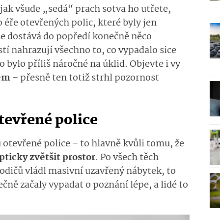
, jak všude „sedá“ prach sotva ho utřete,
o éře otevřených polic, které byly jen
 se dostává do popředí konečně něco
dostí nahrazují všechno to, co vypadalo sice
 bylo příliš náročné na úklid. Objevte i vy
lem
– přesně ten totiž strhl pozornost
tevřené police
u otevřené police – to hlavně kvůli tomu, že
pticky zvětšit prostor
. Po všech těch
rodičů vládl masivní uzavřený nábytek, to
čně začaly vypadat o poznání lépe, a lidé to