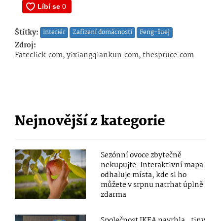
Štítky:
Interiér
Zařízení domácnosti
Feng-šuej
Zdroj:
Fateclick.com, yixiangqiankun.com, thespruce.com
Nejnovější z kategorie
Sezónní ovoce zbytečně
nekupujte. Interaktivní mapa
odhaluje místa, kde si ho
můžete v srpnu natrhat úplně
zdarma
Společnost IKEA navrhla „tiny