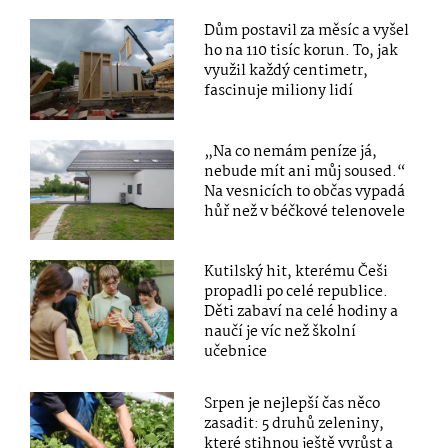
Dům postavil za měsíc a vyšel
ho na 110 tisíc korun. To, jak
využil každý centimetr,
fascinuje miliony lidí
„Na co nemám peníze já,
nebude mít ani můj soused.“
Na vesnicích to občas vypadá
hůř než v béčkové telenovele
Kutilský hit, kterému Češi
propadli po celé republice.
Děti zabaví na celé hodiny a
naučí je víc než školní
učebnice
Srpen je nejlepší čas něco
zasadit: 5 druhů zeleniny,
které stihnou ještě vyrůst a