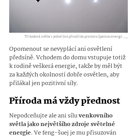
Tři bodová světla v jedné linii přináší do prostoru špatnou energii. ,
...
Opomenout se nevyplácí ani osvětlení
předsíně. Vchodem do domu vstupuje totiž
k rodině veškerá energie
, takže by měl být
za každých okolností dobře osvětlen, aby
přilákal jen pozitivní síly.
P
říroda má vždy přednost
Nepodceňujte
a­le
ani sílu
venkovního
světla
jako největšího zdroje světelné
energie
. Ve
feng-šuej
je mu
přisuzován