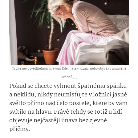
Trpíte nevysvětlitelnou únavou? Kde máte v ložnici nebo obýváku umístěné
světlo? ,
...
Pokud se chcete vyhnout špatnému spánku
a neklidu, nikdy neumisťujte v ložnici jasné
světlo přímo nad čelo postele, které by vám
svítilo
na hlavu.
Právě tehdy se totiž u lidí
objevuje nejčastěji únava bez zjevné
příčiny.