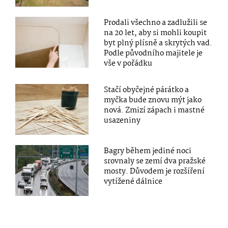
Prodali všechno a zadlužili se
na 20 let, aby si mohli koupit
byt plný plísně a skrytých vad.
Podle původního majitele je
vše v pořádku
Stačí obyčejné párátko a
myčka bude znovu mýt jako
nová. Zmizí zápach i mastné
usazeniny
Bagry během jediné noci
srovnaly se zemí dva pražské
mosty. Důvodem je rozšíření
vytížené dálnice