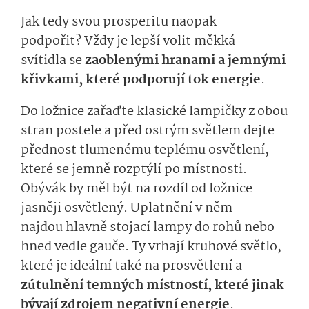
Jak tedy svou prosperitu naopak
podpořit?
Vždy je lepší volit měkká
svítidla
se
zaoblenými hranami a jemnými
křivkami, které podporují tok energie
.
Do ložnice zařaďte
klasické lampičky z obou
stran postele a před ostrým světlem dejte
přednost tlumenému
teplé­mu
osvětlení
,
které
se jemně rozptýlí po
místnosti
.
Obývák by měl být na rozdíl od ložnice
jasněji osvětlený. Uplatnění v něm
najdou
hlavně
stojací lampy do rohů
nebo
hned vedle gauče. Ty vrhají kruhové světlo,
které je ideální také na prosvětlení
a
zútulnění
temných místností, které
jinak
bývají
zdrojem
ne­gativní energie
.