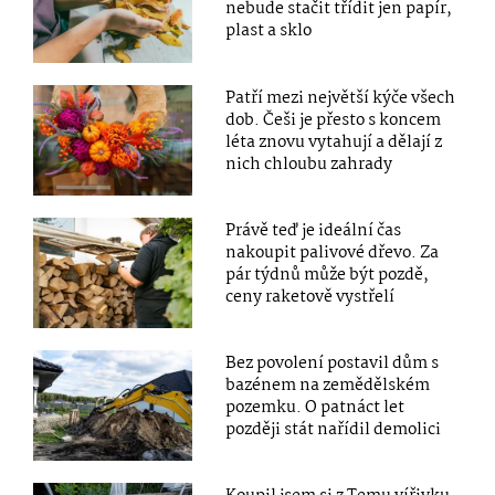
nebude stačit třídit jen papír,
plast a sklo
Patří mezi největší kýče všech
dob. Češi je přesto s koncem
léta znovu vytahují a dělají z
nich chloubu zahrady
Právě teď je ideální čas
nakoupit palivové dřevo. Za
pár týdnů může být pozdě,
ceny raketově vystřelí
Bez povolení postavil dům s
bazénem na zemědělském
pozemku. O patnáct let
později stát nařídil demolici