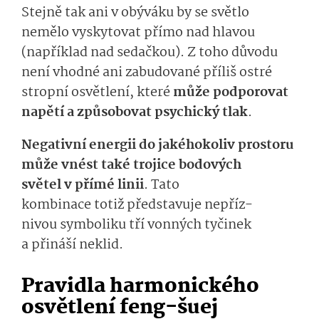
Stejně tak ani v obýváku by se světlo
nemělo vyskytovat přímo nad hlavou
(například nad sedačkou).
Z toho důvodu
není vhodné ani zabudované příliš ostré
stropní osvětlení
, které
může
podporovat
napětí a způsob
ovat
psychic­ký tlak
.
Negativní energii do
jakéhokoliv
pros­toru
může vnést
také
tro­jice bodových
světel
v přímé linii
.
Tato
kombinace
totiž
před­stavuje
nepříz­
nivou
symboli­ku
tří vonných tyčinek
a
přináší neklid.
Pravidla harmonického
osvětlení feng-šuej