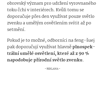
obrovský význam
pro udržení vyrovnaného
toku
čchi
v in­
teriérech.
Kvů­li tomu
se
doporučuje přes den využívat
pouze
svě­tlo
zvenku a umělým osvětlením svítit až po
setmění.
Pokud je to možné, odborníci na
feng-šuej
pak doporučují využívat hlavně
plnospek­
trální
umělé osvětlení, které až z 90 %
napodobuje přírodní světlo zvenku
.