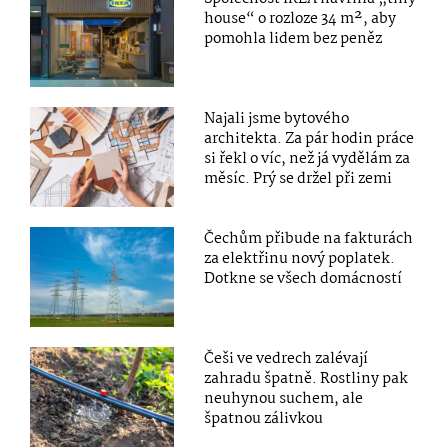
house“ o rozloze 34 m², aby
pomohla lidem bez peněz
Najali jsme bytového
architekta. Za pár hodin práce
si řekl o víc, než já vydělám za
měsíc. Prý se držel při zemi
Čechům přibude na fakturách
za elektřinu nový poplatek.
Dotkne se všech domácností
Češi ve vedrech zalévají
zahradu špatně. Rostliny pak
neuhynou suchem, ale
špatnou zálivkou