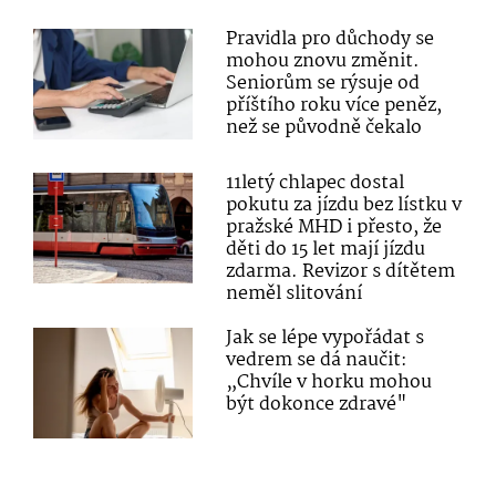
Pravidla pro důchody se
mohou znovu změnit.
Seniorům se rýsuje od
příštího roku více peněz,
než se původně čekalo
11letý chlapec dostal
pokutu za jízdu bez lístku v
pražské MHD i přesto, že
děti do 15 let mají jízdu
zdarma. Revizor s dítětem
neměl slitování
Jak se lépe vypořádat s
vedrem se dá naučit:
„Chvíle v horku mohou
být dokonce zdravé"