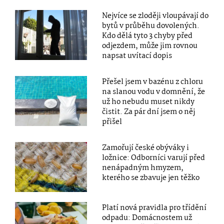
Nejvíce se zloději vloupávají do
bytů v průběhu dovolených.
Kdo dělá tyto 3 chyby před
odjezdem, může jim rovnou
napsat uvítací dopis
Přešel jsem v bazénu z chloru
na slanou vodu v domnění, že
už ho nebudu muset nikdy
čistit. Za pár dní jsem o něj
přišel
Zamořují české obýváky i
ložnice: Odborníci varují před
nenápadným hmyzem,
kterého se zbavuje jen těžko
Platí nová pravidla pro třídění
odpadu: Domácnostem už