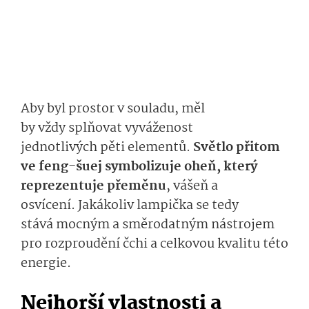
Aby byl prostor v souladu, měl
by
vždy
splňovat vyváženost
jednotlivých
pě­ti
elementů.
Světlo přitom
ve
feng-šuej
symbolizuje oheň
, který
reprezentuje přeměnu
, vášeň a
osvícení.
Jaká­koliv lampička
se tedy
stává
mocným a směrodatným nástrojem
pro rozproudění
čchi
a celkovou kvalitu této
energie
.
Nejhorší
vlas­tnosti a