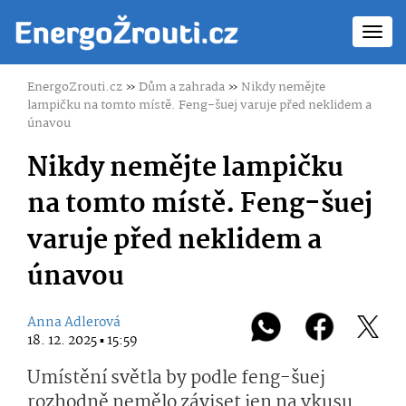
Toggl
navig
EnergoZrouti.cz
»
Dům a zahrada
»
Nikdy nemějte
lampičku na tomto místě. Feng-šuej varuje před neklidem a
únavou
Nikdy nemějte lampičku
na tomto místě. Feng-šuej
varuje před neklidem a
únavou
Anna Adlerová
18. 12. 2025 ▪ 15:59
Umístění světla by podle feng-šuej
rozhodně nemělo záviset jen na vkusu