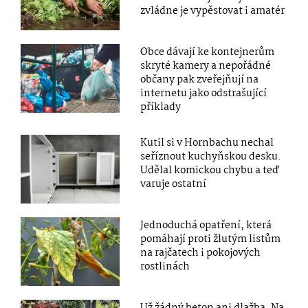
zvládne je vypěstovat i amatér
Obce dávají ke kontejnerům
skryté kamery a nepořádné
občany pak zveřejňují na
internetu jako odstrašující
příklady
Kutil si v Hornbachu nechal
seříznout kuchyňskou desku.
Udělal komickou chybu a teď
varuje ostatní
Jednoduchá opatření, která
pomáhají proti žlutým listům
na rajčatech i pokojových
rostlinách
Už žádný beton ani dlažba. Na