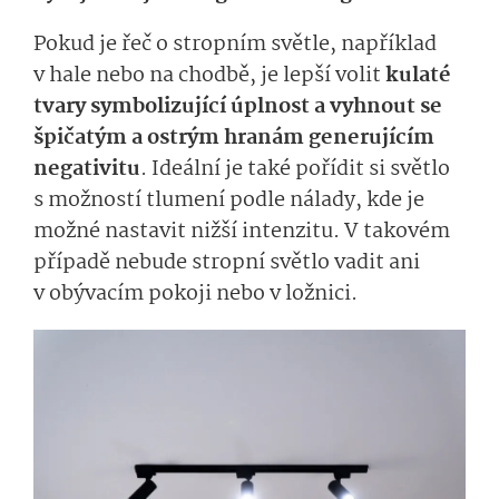
Pokud je řeč o stropním světle, například
v hale nebo na chodbě, je lepš
í
volit
kulaté
tvary
symboli­zující úplnost
a vyhnout se
špičatým a ostrým hranám
generujícím
negativitu
. Ideální
je také pořídit si světlo
s možností tlumení podle nálady
, kde je
možné nastavit nižší intenzitu.
V ta­kovém
případě nebude stropní světlo vadit ani
v obývacím pokoji
nebo v ložnici
.