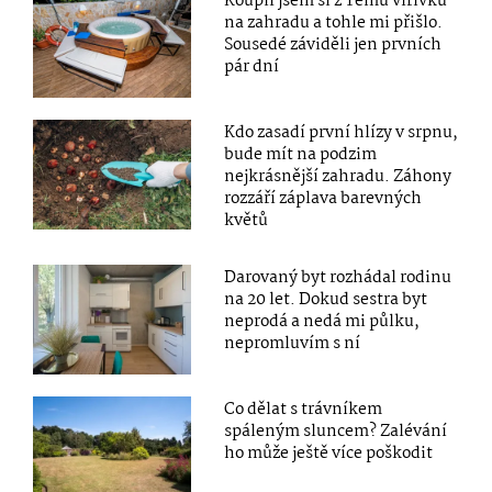
Koupil jsem si z Temu vířivku
na zahradu a tohle mi přišlo.
Sousedé záviděli jen prvních
pár dní
Kdo zasadí první hlízy v srpnu,
bude mít na podzim
nejkrásnější zahradu. Záhony
rozzáří záplava barevných
květů
Darovaný byt rozhádal rodinu
na 20 let. Dokud sestra byt
neprodá a nedá mi půlku,
nepromluvím s ní
Co dělat s trávníkem
spáleným sluncem? Zalévání
ho může ještě více poškodit