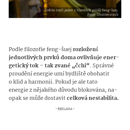
Světlo tvoří jeden z hlavních pilířů feng-šuej.
Foto
: Shutterstock
Podle
filozofi­e
feng-šuej
rozložení
jednotlivých prvků doma ovlivňuje
ene
r­
getický tok – tak zvané „
čchi
“
. Správné
proudění energie
umí
by­dliště obohatit
o
klid a
harmoni
i
.
Po­kud je ale tato
energie
z nějakého důvodu blokována,
na­
opak
se může dostavit
celková nestabilita.