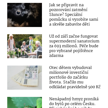
Jak se připravit na
pozorování zatmění
Slunce? Speciální
pomůcku si vyrobíte sami
a skvěle zabavíte děti
Už od září začne fungovat
supermoderní sanatorium
za 693 milionů. Péče bude
pro vybrané pojištěnce
zdarma
Otec dětem vybudoval
milionové investiční
portfolio do začátku
života. Stačilo mu
odkládat pravidelně 500 Kč
Nenápadný hmyz proniká
do bytů po celém Česku.