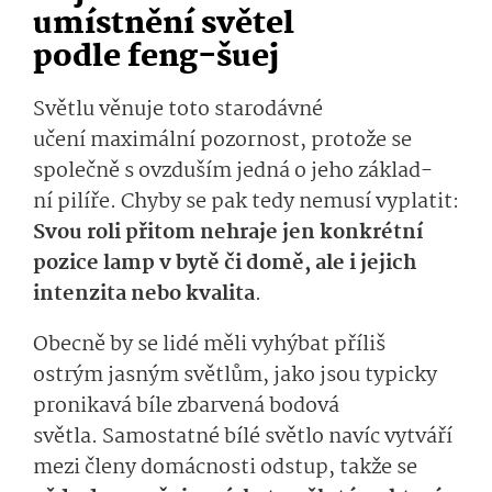
umístnění
světel
podle
feng-šuej
Světlu věnuj
e toto starodávné
učení
maximální pozornost, protože se
společně s ovzduším jedná o
jeho
základ­
ní
p
ilíř
e.
Chy­by se pak tedy nemusí vyplatit:
Svou roli přitom nehraje jen konkrétní
pozice lamp v bytě či domě, ale i jejich
intenzita nebo kvalita
.
Obecně by se lidé měli vyhýbat příliš
ostrým jasným světlům
, jako jsou typicky
pronikavá bíle zbarvená bodová
světla.
Samostatné bílé světlo navíc vytváří
mezi členy domácnosti odstup, takže se