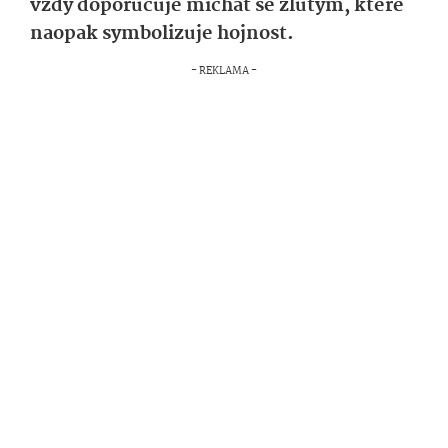
vždy doporučuje míchat se žlutým, které
naopak symbolizuje hojnost.