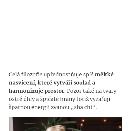
Celá filozofie upřednostňuje
spíš
měk­ké
nasvícení, které vytváří soulad a
harmonizuje prostor
.
Pozor také na tvary –
ostré úhly a špičaté hrany totiž vyzařují
špatnou energii zvanou „
sha
chi
“
.