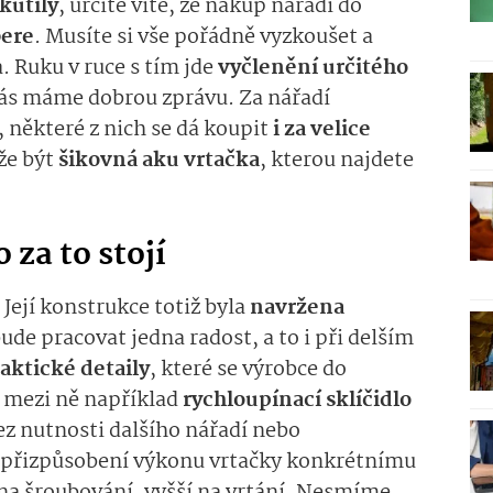
kutily
, určitě víte, že nákup nářadí do
bere
. Musíte si vše pořádně vyzkoušet a
. Ruku v ruce s tím jde
vyčlenění určitého
 vás máme dobrou zprávu. Za nářadí
, některé z nich se dá koupit
i za velice
že být
šikovná aku vrtačka
, kterou najdete
 za to stojí
.
Její konstrukce totiž byla
navržena
bude pracovat jedna radost, a to i při delším
aktické detaily
, které se výrobce do
í mezi ně například
rychloupínací sklíčidlo
ez nutnosti dalšího nářadí nebo
 přizpůsobení výkonu vrtačky konkrétnímu