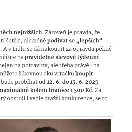
 těch nejnižších
. Zároveň je pravda, že
tí šetřit, nicméně
podívat se „lepších“
u
. A v Lidlu se dá nakoupit za opravdu pěkné
měřuje na
pravidelné slevové týdenní
ejen na potraviny, ale třeba právě i na
 můžete šikovnou aku vrtačku
koupit
e bude probíhat
od 12. 6. do 15. 6. 2025
.
maximálně kolem hranice 1 500 Kč
. Za
rý obstojí i vedle dražší konkurence, se to