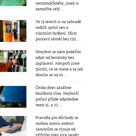
nerozmáčkněte, jinak si
zamoříte celý...
Ve 13 letech si na zahradě
rodičů splnil sen o
vlastním bydlení. Dům
postavil téměř bez cizí...
Omylem se nám podařilo
odjet od benzinky bez
zaplacení. Alespoň jsme
zjistili, co se stane a za jak
dlouho se na to...
Česko dnes zasáhne
bouřková vlna. Nejhorší
počasí přijde odpoledne
mezi 15. a 22....
Pravidla pro důchody se
mohou znovu změnit.
Seniorům se rýsuje od
příštího roku více peněz,