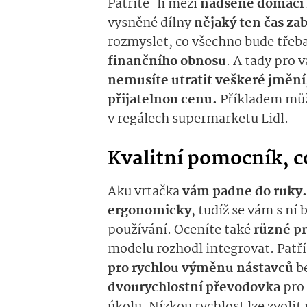
Patříte-li mezi
nadšené domácí 
vysněné dílny
nějaký ten čas za
rozmyslet, co všechno bude třeba
finančního obnosu
. A tady pro
nemusíte utratit veškeré jmění
přijatelnou cenu.
Příkladem mů
v regálech supermarketu Lidl.
Kvalitní pomocník, co
Aku vrtačka
vám padne do ruky
ergonomicky
, tudíž se vám s ní 
používání. Oceníte také
různé pr
modelu rozhodl integrovat. Patř
pro rychlou výměnu nástavců
b
dvourychlostní převodovka
pro