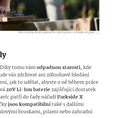
Aku vrtačka skvěle padne do ruky a práce s ní bude odsýpat. ,
...
ly
 Díky tomu vám
odpadnou starosti
, kde
bude vás zdržovat ani zdlouhavé hledání
ní, jak to udělat, abyste o ně během práce
ývá
20V Li-Ion baterie
zajišťující dostatek
avíc patří do řady nářadí
Parkside X
ečky
jsou kompatibilní
také s dalšími
úhlovými bruskami, pilami nebo zahradní