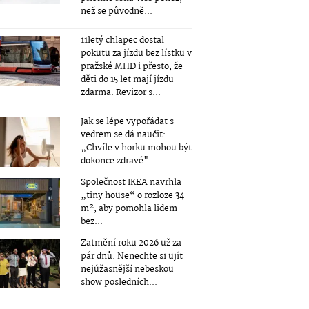
než se původně...
11letý chlapec dostal
pokutu za jízdu bez lístku v
pražské MHD i přesto, že
děti do 15 let mají jízdu
zdarma. Revizor s...
Jak se lépe vypořádat s
vedrem se dá naučit:
„Chvíle v horku mohou být
dokonce zdravé"...
Společnost IKEA navrhla
„tiny house“ o rozloze 34
m², aby pomohla lidem
bez...
Zatmění roku 2026 už za
pár dnů: Nenechte si ujít
nejúžasnější nebeskou
show posledních...