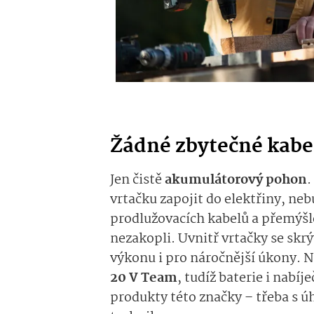
Žádné zbytečné kabe
Jen čistě
akumulátorový pohon
.
vrtačku zapojit do elektřiny, ne
prodlužovacích kabelů a přemýšle
nezakopli. Uvnitř vrtačky se skr
výkonu i pro náročnější úkony. N
20 V Team
, tudíž baterie i nabíj
produkty této značky – třeba s 