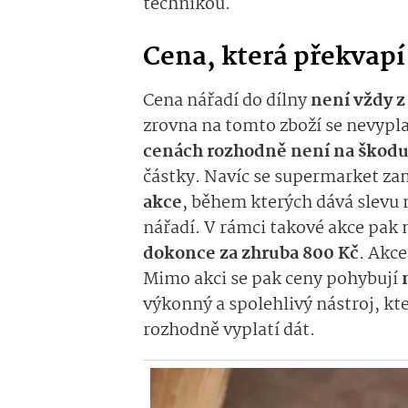
technikou.
Cena, která překvapí
Cena nářadí do dílny
není vždy z
zrovna na tomto zboží se nevypla
cenách rozhodně není na škod
částky. Navíc se supermarket za
akce
, během kterých dává slevu n
nářadí. V rámci takové akce pak
dokonce za zhruba 800 Kč
. Akc
Mimo akci se pak ceny pohybují
výkonný a spolehlivý nástroj, kte
rozhodně vyplatí dát.