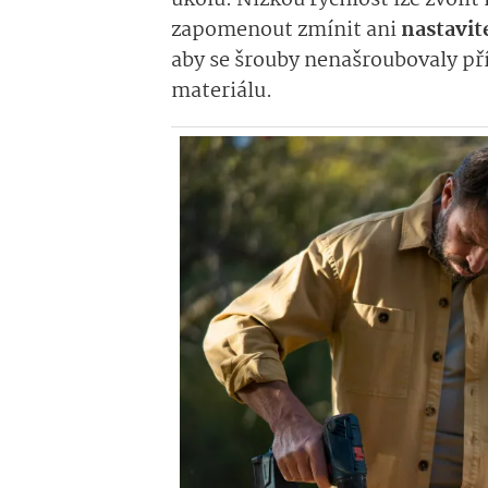
úkolu. Nízkou rychlost lze zvoli
zapomenout zmínit ani
nastavit
aby se šrouby nenašroubovaly pří
materiálu.