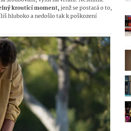
t na šroubování, vyšší na vrtání. Nesmíme
elný krouticí moment,
jenž se postará o to,
liš hluboko a nedošlo tak k poškození