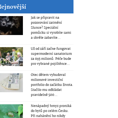
Nejnovější
Jak se připravit na
pozorování zatmění
Slunce? Speciální
pomůcku si vyrobíte sami
a skvěle zabavíte...
Už od září začne fungovat
supermoderní sanatorium
za 693 milionů. Péče bude
pro vybrané pojištěnce...
Otec dětem vybudoval
milionové investiční
portfolio do začátku života.
Stačilo mu odkládat
pravidelně 500...
Nenápadný hmyz proniká
do bytů po celém Česku.
Při nahánění ho nikdy