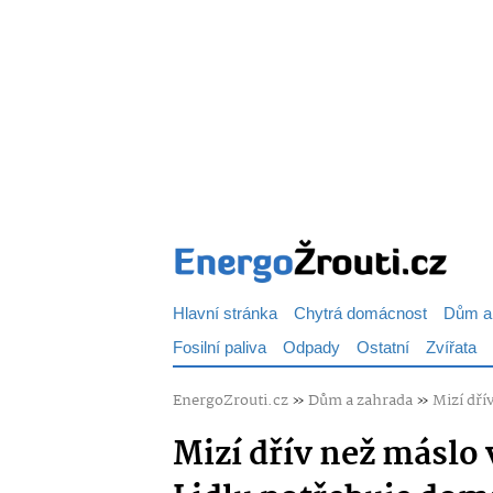
Hlavní stránka
Chytrá domácnost
Dům a
Fosilní paliva
Odpady
Ostatní
Zvířata
EnergoZrouti.cz
»
Dům a zahrada
»
Mizí dří
Mizí dřív než máslo 