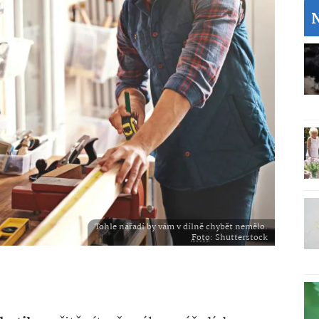
Tohle nářadí by vám v dílně chybět nemělo.
Foto
: Shutterstock