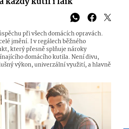
 každý kutil i laik
 úspěchu při všech domácích opravách.
celé jmění. I v regálech běžného
ukt, který přesně splňuje nároky
ínajícího domácího kutila. Není divu,
šný výkon, univerzální využití, a hlavně