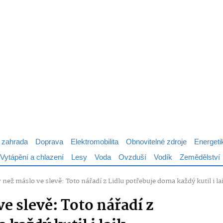
 zahrada
Doprava
Elektromobilita
Obnovitelné zdroje
Energeti
Vytápění a chlazení
Lesy
Voda
Ovzduší
Vodík
Zemědělství
v než máslo ve slevě: Toto nářadí z Lidlu potřebuje doma každý kutil i la
ve slevě: Toto nářadí z