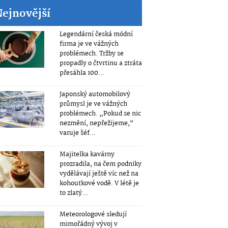
Nejnovější
Legendární česká módní
firma je ve vážných
problémech. Tržby se
propadly o čtvrtinu a ztráta
přesáhla 100...
Japonský automobilový
průmysl je ve vážných
problémech. „Pokud se nic
nezmění, nepřežijeme,“
varuje šéf...
Majitelka kavárny
prozradila, na čem podniky
vydělávají ještě víc než na
kohoutkové vodě. V létě je
to zlatý...
Meteorologové sledují
mimořádný vývoj v