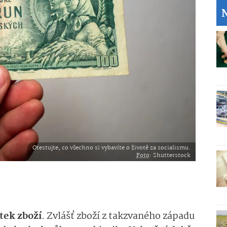
Otestujte, co všechno si vybavíte o životě za socialismu.
Foto
: Shutterstock
tek zboží
. Zvlášť zboží z takzvaného západu