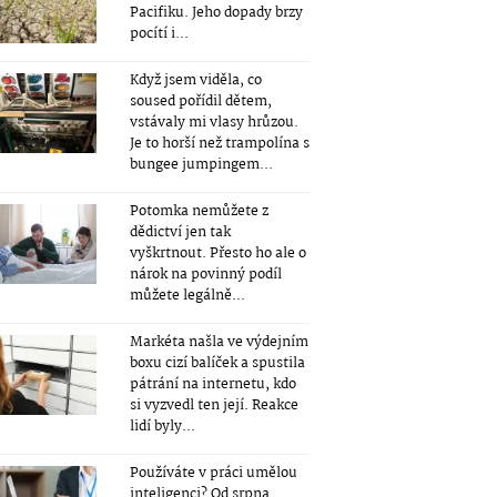
Pacifiku. Jeho dopady brzy
pocítí i...
Když jsem viděla, co
soused pořídil dětem,
vstávaly mi vlasy hrůzou.
Je to horší než trampolína s
bungee jumpingem...
Potomka nemůžete z
dědictví jen tak
vyškrtnout. Přesto ho ale o
nárok na povinný podíl
můžete legálně...
Markéta našla ve výdejním
boxu cizí balíček a spustila
pátrání na internetu, kdo
si vyzvedl ten její. Reakce
lidí byly...
Používáte v práci umělou
inteligenci? Od srpna