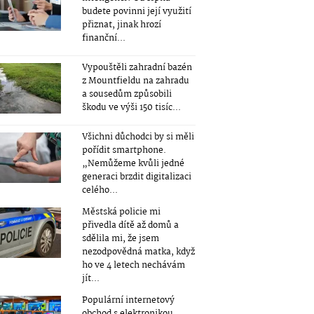
budete povinni její využití
přiznat, jinak hrozí
finanční...
Vypouštěli zahradní bazén
z Mountfieldu na zahradu
a sousedům způsobili
škodu ve výši 150 tisíc...
Všichni důchodci by si měli
pořídit smartphone.
„Nemůžeme kvůli jedné
generaci brzdit digitalizaci
celého...
Městská policie mi
přivedla dítě až domů a
sdělila mi, že jsem
nezodpovědná matka, když
ho ve 4 letech nechávám
jít...
Populární internetový
obchod s elektronikou