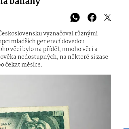
 na banány
 Československu vyznačoval různými
tupci mladších generací dovedou
oho věcí bylo na příděl, mnoho věcí a
lověka nedostupných, na některé si zase
bo čekat měsíce.