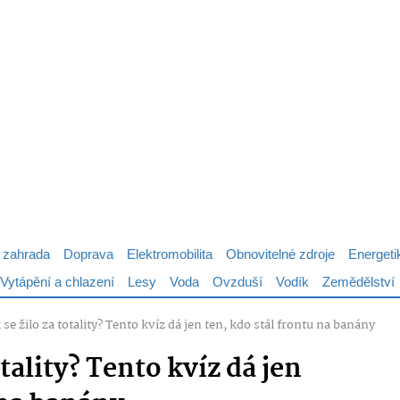
 zahrada
Doprava
Elektromobilita
Obnovitelné zdroje
Energeti
Vytápění a chlazení
Lesy
Voda
Ovzduší
Vodík
Zemědělství
 se žilo za totality? Tento kvíz dá jen ten, kdo stál frontu na banány
otality? Tento kvíz dá jen