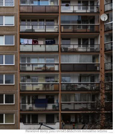
Panelové domy jsou rovněž dědictvím minulého režimu. ,
...