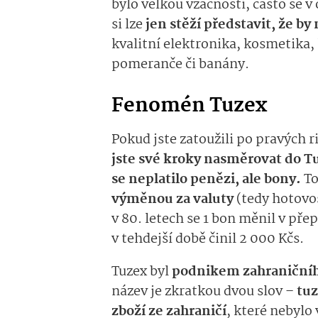
bylo velkou vzácností, často se 
si lze
jen stěží představit, že by
kvalitní elektronika, kosmetika
pomeranče či banány.
Fenomén Tuzex
Pokud jste zatoužili po pravých ri
jste své kroky nasměrovat do T
se neplatilo penězi, ale bony.
T
výměnou za valuty
(tedy hotovos
v 80. letech se 1 bon měnil v pře
v tehdejší době činil 2 000 Kčs.
Tuzex byl
podnikem zahraničního
název je zkratkou dvou slov –
tuz
zboží ze zahraničí
, které nebyl