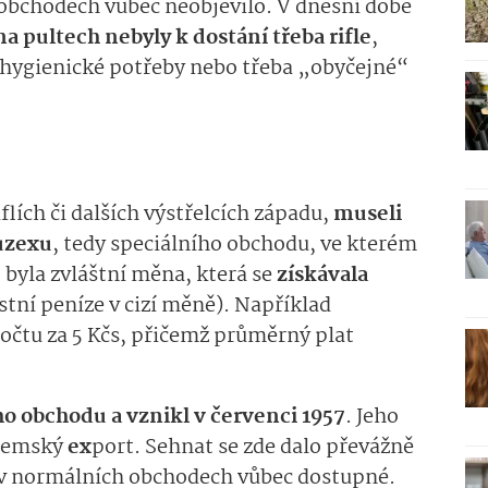
v obchodech vůbec neobjevilo. V dnešní době
 na pultech nebyly k dostání třeba rifle
,
, hygienické potřeby nebo třeba „obyčejné“
flích či dalších výstřelcích západu,
museli
uzexu
, tedy speciálního obchodu, ve kterém
o
byla zvláštní měna, která se
získávala
tní peníze v cizí měně). Například
počtu za 5 Kčs, přičemž průměrný plat
 obchodu a vznikl v červenci 1957
. Jeho
emský
ex
port. Sehnat se zde dalo převážně
o v normálních obchodech vůbec dostupné.