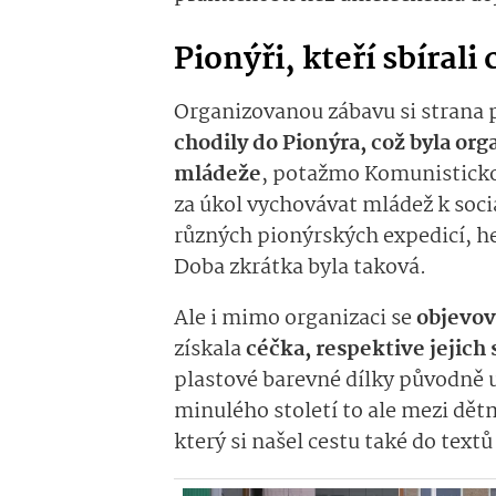
Pionýři, kteří sbírali
Organizovanou zábavu si strana p
chodily do Pionýra, což byla org
mládeže
, potažmo Komunisticko
za úkol vychovávat mládež k soci
různých pionýrských expedicí, he
Doba zkrátka byla taková.
Ale i mimo organizaci se
objevov
získala
céčka, respektive jejich 
plastové barevné dílky původně u
minulého století to ale mezi dět
který si našel cestu také do textů