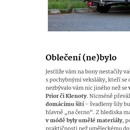
Oblečení (ne)bylo
Jestliže vám na bony nestačily va
s pochybnými veksláky, kteří se
nezbývalo vám nic jiného než se
Prior či Klenoty
. Nicméně převážn
domácímu šití
– švadleny šily bu
hlavně „na černo“. Z hlediska ma
v módě byly umělé materiály
, p
praktičnosti než uměleckému d