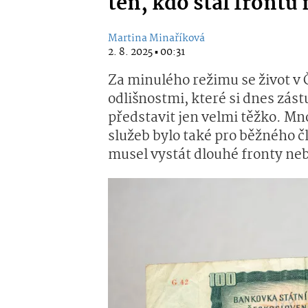
ten, kdo stál frontu
Martina Minaříková
2. 8. 2025 ▪ 00:31
Za minulého režimu se život v
odlišnostmi, které si dnes zás
představit jen velmi těžko. Mn
služeb bylo také pro běžného č
musel vystát dlouhé fronty ne