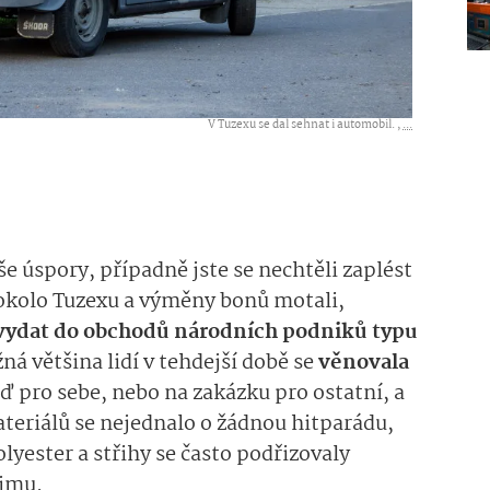
V Tuzexu se dal sehnat i automobil. ,
...
še úspory, případně jste se nechtěli zaplést
 okolo Tuzexu a výměny bonů motali,
vydat do obchodů národních podniků typu
á většina lidí v tehdejší době se
věnovala
ď pro sebe, nebo na zakázku pro ostatní, a
teriálů se nejednalo o žádnou hitparádu,
olyester a střihy se často podřizovaly
ojmu.