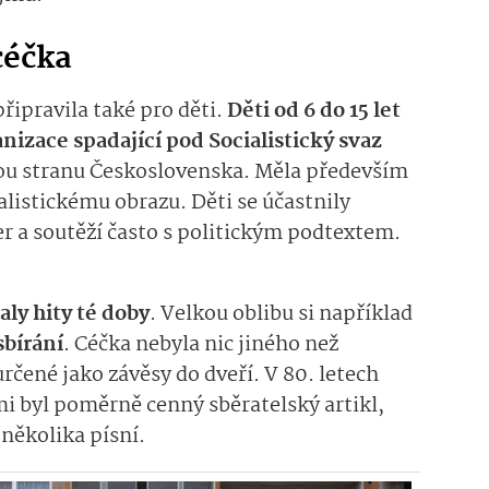
 céčka
řipravila také pro děti.
Děti od 6 do 15 let
anizace spadající pod Socialistický svaz
u stranu Československa. Měla především
alistickému obrazu. Děti se účastnily
r a soutěží často s politickým podtextem.
aly hity té doby
. Velkou oblibu si například
sbírání
. Céčka nebyla nic jiného než
rčené jako závěsy do dveří. V 80. letech
mi byl poměrně cenný sběratelský artikl,
 několika písní.