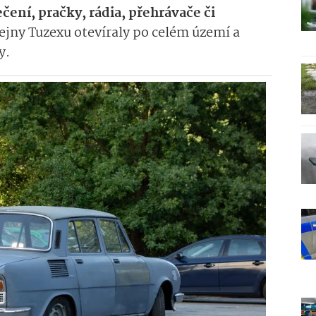
čení, pračky, rádia, přehrávače či
jny Tuzexu otevíraly po celém území a
y.