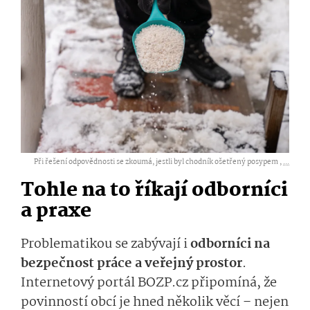
Při řešení odpovědnosti se zkoumá, jestli byl chodník ošetřený posypem ,
...
Tohle na to říkají odborníci
a praxe
Problematikou se zabývají i
odborníci na
bezpečnost práce a veřejný prostor
.
Internetový portál BOZP.cz připomíná, že
povinností obcí je hned několik věcí – nejen