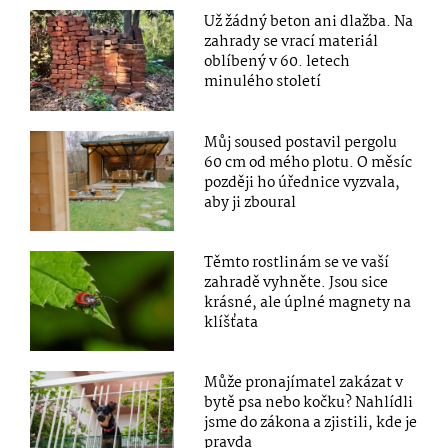
Už žádný beton ani dlažba. Na
zahrady se vrací materiál
oblíbený v 60. letech
minulého století
Můj soused postavil pergolu
60 cm od mého plotu. O měsíc
později ho úřednice vyzvala,
aby ji zboural
Těmto rostlinám se ve vaší
zahradě vyhněte. Jsou sice
krásné, ale úplné magnety na
klíšťata
Může pronajímatel zakázat v
bytě psa nebo kočku? Nahlídli
jsme do zákona a zjistili, kde je
pravda