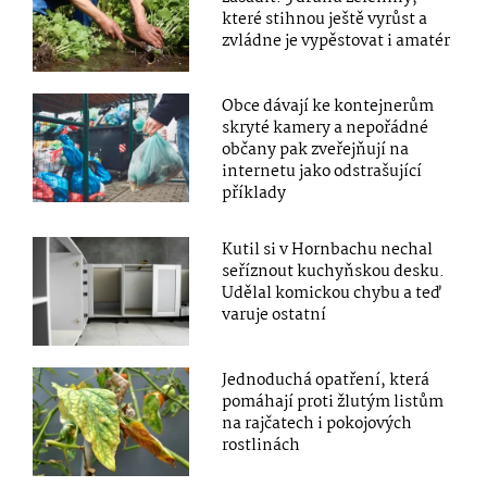
které stihnou ještě vyrůst a
zvládne je vypěstovat i amatér
Obce dávají ke kontejnerům
skryté kamery a nepořádné
občany pak zveřejňují na
internetu jako odstrašující
příklady
Kutil si v Hornbachu nechal
seříznout kuchyňskou desku.
Udělal komickou chybu a teď
varuje ostatní
Jednoduchá opatření, která
pomáhají proti žlutým listům
na rajčatech i pokojových
rostlinách