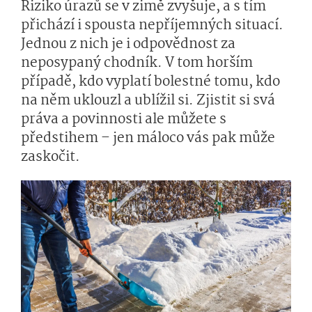
Riziko úrazů se v zimě zvyšuje, a s tím
přichází i spousta nepříjemných situací.
Jednou z nich je i odpovědnost za
neposypaný chodník. V tom horším
případě, kdo vyplatí bolestné tomu, kdo
na něm uklouzl a ublížil si. Zjistit si svá
práva a povinnosti ale můžete s
předstihem – jen máloco vás pak může
zaskočit.