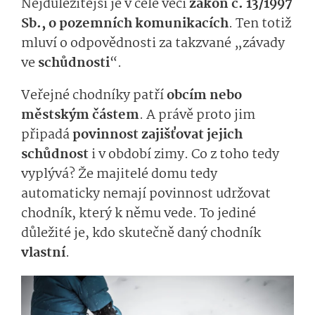
Nejdůležitější je v celé věci
zákon č. 13/1997
Sb., o pozemních komunikacích
. Ten totiž
mluví o odpovědnosti za takzvané „závady
ve
schůdnosti
“.
Veřejné chodníky patří
obcím nebo
městským částem
. A právě proto jim
připadá
povinnost zajišťovat jejich
schůdnost
i v období zimy. Co z toho tedy
vyplývá? Že majitelé domu tedy
automaticky nemají povinnost udržovat
chodník, který k němu vede. To jediné
důležité je, kdo skutečně daný chodník
vlastní
.