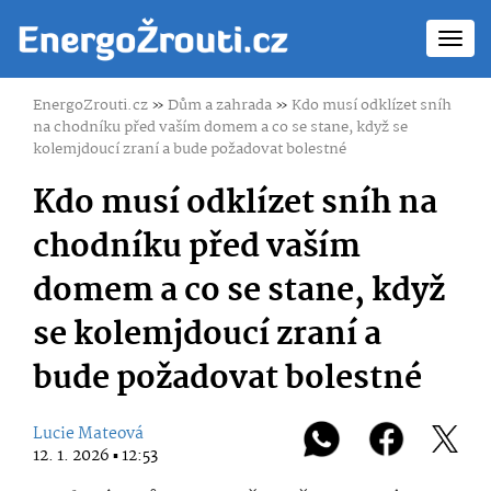
Toggl
navig
EnergoZrouti.cz
»
Dům a zahrada
»
Kdo musí odklízet sníh
na chodníku před vaším domem a co se stane, když se
kolemjdoucí zraní a bude požadovat bolestné
Kdo musí odklízet sníh na
chodníku před vaším
domem a co se stane, když
se kolemjdoucí zraní a
bude požadovat bolestné
Lucie Mateová
12. 1. 2026 ▪ 12:53