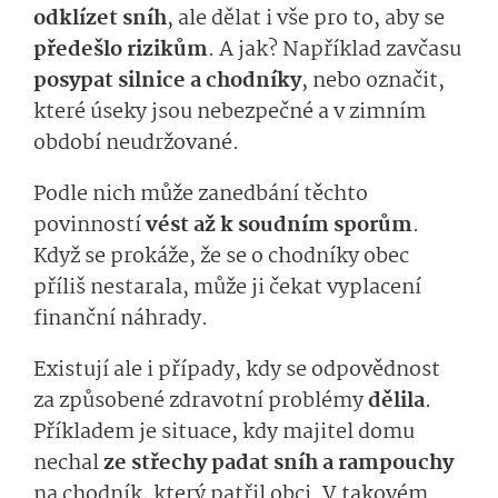
odklízet sníh
, ale dělat i vše pro to, aby se
předešlo rizikům
. A jak? Například zavčasu
posypat silnice a chodníky
, nebo označit,
které úseky jsou nebezpečné a v zimním
období neudržované.
Podle nich může zanedbání těchto
povinností
vést až k soudním sporům
.
Když se prokáže, že se o chodníky obec
příliš nestarala, může ji čekat vyplacení
finanční náhrady.
Existují ale i případy, kdy se odpovědnost
za způsobené zdravotní problémy
dělila
.
Příkladem je situace, kdy majitel domu
nechal
ze střechy padat sníh a rampouchy
na chodník, který patřil obci. V takovém