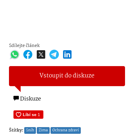
Sdílejte článek
Vstoupit do diskuze
Diskuze
Štítky:
Sníh
Zima
Ochrana zdraví