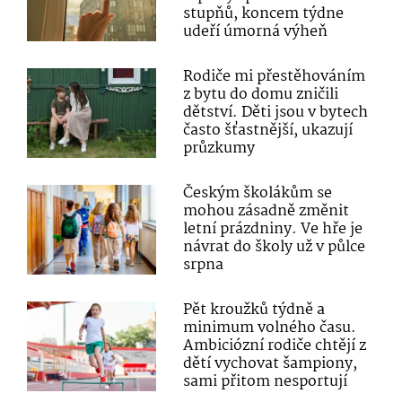
stupňů, koncem týdne
udeří úmorná výheň
Rodiče mi přestěhováním
z bytu do domu zničili
dětství. Děti jsou v bytech
často šťastnější, ukazují
průzkumy
Českým školákům se
mohou zásadně změnit
letní prázdniny. Ve hře je
návrat do školy už v půlce
srpna
Pět kroužků týdně a
minimum volného času.
Ambiciózní rodiče chtějí z
dětí vychovat šampiony,
sami přitom nesportují