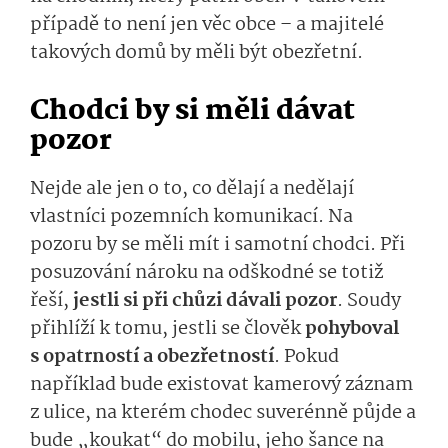
případě to není jen věc obce – a majitelé
takových domů by měli být obezřetní.
Chodci by si měli dávat
pozor
Nejde ale jen o to, co dělají a nedělají
vlastníci pozemních komunikací. Na
pozoru by se měli mít i samotní chodci. Při
posuzování nároku na odškodné se totiž
řeší,
jestli si při chůzi dávali pozor
. Soudy
přihlíží k tomu, jestli se člověk
pohyboval
s opatrností a obezřetností
. Pokud
například bude existovat kamerový záznam
z ulice, na kterém chodec suverénně půjde a
bude „koukat“ do mobilu, jeho šance na