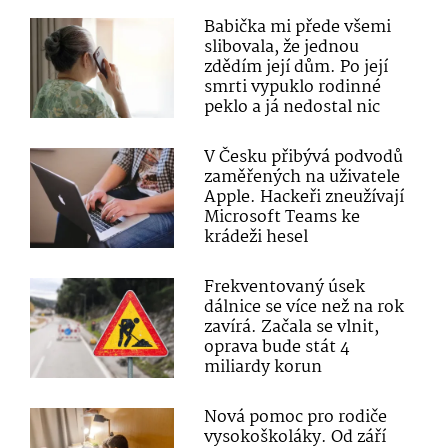
Babička mi přede všemi
slibovala, že jednou
zdědím její dům. Po její
smrti vypuklo rodinné
peklo a já nedostal nic
V Česku přibývá podvodů
zaměřených na uživatele
Apple. Hackeři zneužívají
Microsoft Teams ke
krádeži hesel
Frekventovaný úsek
dálnice se více než na rok
zavírá. Začala se vlnit,
oprava bude stát 4
miliardy korun
Nová pomoc pro rodiče
vysokoškoláky. Od září