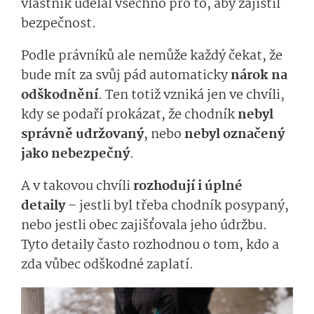
vlastník udělal všechno pro to, aby zajistil
bezpečnost.
Podle právníků ale nemůže každý čekat, že
bude mít za svůj pád automaticky
nárok na
odškodnění
. Ten totiž vzniká jen ve chvíli,
kdy se podaří prokázat, že chodník
nebyl
správně udržovaný
, nebo
nebyl označený
jako nebezpečný
.
A v takovou chvíli
rozhodují i úplné
detaily
– jestli byl třeba chodník posypaný,
nebo jestli obec zajišťovala jeho údržbu.
Tyto detaily často rozhodnou o tom, kdo a
zda vůbec odškodné zaplatí.