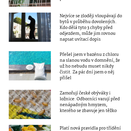
Nejvíce se zloději vloupávají do
bytů v průběhu dovolených.
Kdo dělá tyto 3 chyby před
odjezdem, může jim rovnou
napsat uvítací dopis
Přešel jsem v bazénu z chloru
na slanou vodu v domnění, že
už ho nebudu muset nikdy
čistit. Za pár dní jsem o něj
přišel
Zamořují české obýváky i
ložnice: Odborníci varují před
nenápadným hmyzem,
kterého se zbavuje jen těžko
Platí nová pravidla pro třídění