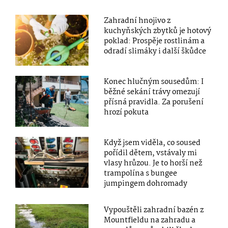
Zahradní hnojivo z
kuchyňských zbytků je hotový
poklad: Prospěje rostlinám a
odradí slimáky i další škůdce
Konec hlučným sousedům: I
běžné sekání trávy omezují
přísná pravidla. Za porušení
hrozí pokuta
Když jsem viděla, co soused
pořídil dětem, vstávaly mi
vlasy hrůzou. Je to horší než
trampolína s bungee
jumpingem dohromady
Vypouštěli zahradní bazén z
Mountfieldu na zahradu a