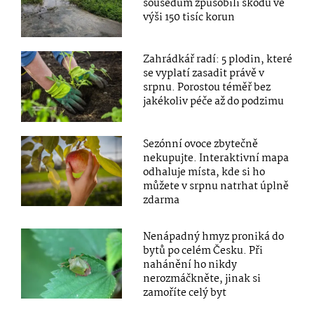
sousedům způsobili škodu ve
výši 150 tisíc korun
Zahrádkář radí: 5 plodin, které
se vyplatí zasadit právě v
srpnu. Porostou téměř bez
jakékoliv péče až do podzimu
Sezónní ovoce zbytečně
nekupujte. Interaktivní mapa
odhaluje místa, kde si ho
můžete v srpnu natrhat úplně
zdarma
Nenápadný hmyz proniká do
bytů po celém Česku. Při
nahánění ho nikdy
nerozmáčkněte, jinak si
zamoříte celý byt