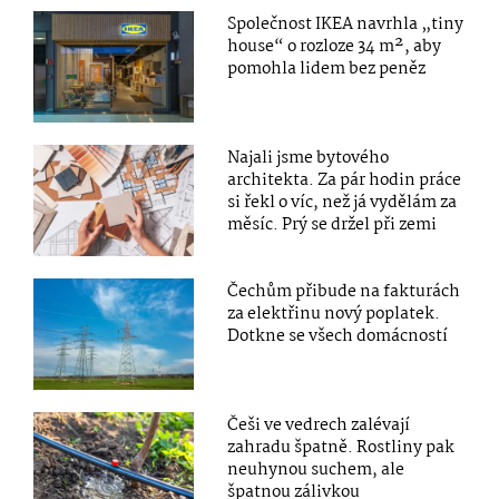
Společnost IKEA navrhla „tiny
house“ o rozloze 34 m², aby
pomohla lidem bez peněz
Najali jsme bytového
architekta. Za pár hodin práce
si řekl o víc, než já vydělám za
měsíc. Prý se držel při zemi
Čechům přibude na fakturách
za elektřinu nový poplatek.
Dotkne se všech domácností
Češi ve vedrech zalévají
zahradu špatně. Rostliny pak
neuhynou suchem, ale
špatnou zálivkou