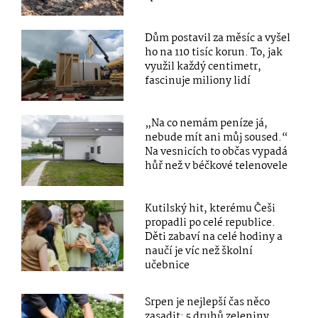
Dům postavil za měsíc a vyšel
ho na 110 tisíc korun. To, jak
využil každý centimetr,
fascinuje miliony lidí
„Na co nemám peníze já,
nebude mít ani můj soused.“
Na vesnicích to občas vypadá
hůř než v béčkové telenovele
Kutilský hit, kterému Češi
propadli po celé republice.
Děti zabaví na celé hodiny a
naučí je víc než školní
učebnice
Srpen je nejlepší čas něco
zasadit: 5 druhů zeleniny,