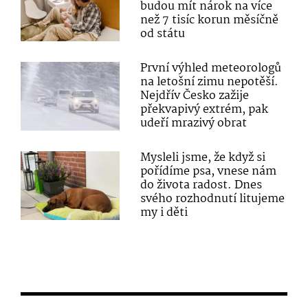
budou mít nárok na více
než 7 tisíc korun měsíčně
od státu
První výhled meteorologů
na letošní zimu nepotěší.
Nejdřív Česko zažije
překvapivý extrém, pak
udeří mrazivý obrat
Mysleli jsme, že když si
pořídíme psa, vnese nám
do života radost. Dnes
svého rozhodnutí litujeme
my i děti