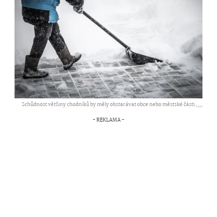
Schůdnost většiny chodníků by měly obstarávat obce nebo městské části ,
...