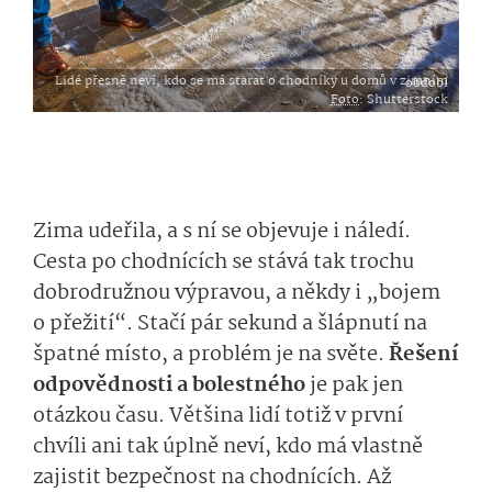
Lidé přesně neví, kdo se má starat o chodníky u domů v zimním období
Foto
: Shutterstock
Zima udeřila, a s ní se objevuje i náledí.
Cesta po chodnících se stává tak trochu
dobrodružnou výpravou, a někdy i „bojem
o přežití“. Stačí pár sekund a šlápnutí na
špatné místo, a problém je na světe.
Řešení
odpovědnosti a bolestného
je pak jen
otázkou času. Většina lidí totiž v první
chvíli ani tak úplně neví, kdo má vlastně
zajistit bezpečnost na chodnících. Až