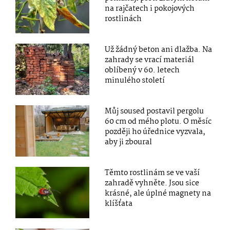
na rajčatech i pokojových
rostlinách
Už žádný beton ani dlažba. Na
zahrady se vrací materiál
oblíbený v 60. letech
minulého století
Můj soused postavil pergolu
60 cm od mého plotu. O měsíc
později ho úřednice vyzvala,
aby ji zboural
Těmto rostlinám se ve vaší
zahradě vyhněte. Jsou sice
krásné, ale úplné magnety na
klíšťata