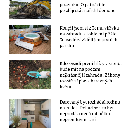
pozemku. O patnáct let
později stát nařídil demolici
Koupil jsem si z Temu vířivku
na zahradu a tohle mi přišlo.
Sousedé záviděli jen prvních
pár dní
Kdo zasadí první hlízy v srpnu,
bude mít na podzim
nejkrásnější zahradu. Záhony
rozzáří záplava barevných
květů
Darovaný byt rozhádal rodinu
na 20 let. Dokud sestra byt
neprodá a nedá mi půlku,
nepromluvím s ní