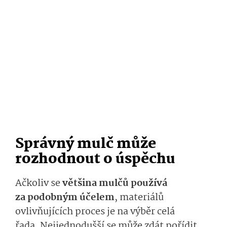
Správný mulč
může
rozhodnout o úspěchu
Ačkoliv se
většina mulčů používá
za
podobným
ú­čelem
, materiálů
ovlivňujících proces je na výběr
celá
řada.
N
ejjedno­dušší
se může zdát
pořídit