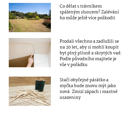
Co dělat s trávníkem
spáleným sluncem? Zalévání
ho může ještě více poškodit
Prodali všechno a zadlužili se
na 20 let, aby si mohli koupit
byt plný plísně a skrytých vad.
Podle původního majitele je
vše v pořádku
Stačí obyčejné párátko a
myčka bude znovu mýt jako
nová. Zmizí zápach i mastné
usazeniny