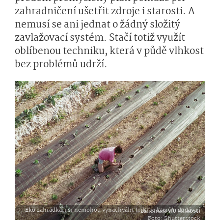
zahradničení ušetřit zdroje i starosti. A
nemusí se ani jednat o žádný složitý
zavlažovací systém. Stačí totiž využít
oblíbenou techniku, která v půdě vlhkost
bez problémů udrží.
Eko zahrádkáři si nemohou vynachválit trik, se kterým dodávají záhonům víc vlhkosti
Foto
: Shutterstock