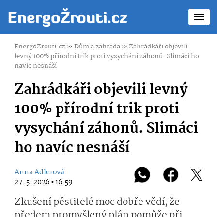
Toggl
navig
EnergoZrouti.cz
»
Dům a zahrada
»
Zahrádkáři objevili
levný 100% přírodní trik proti vysychání záhonů. Slimáci ho
navíc nesnáší
Zahrádkáři objevili levný
100% přírodní trik proti
vysychání záhonů. Slimáci
ho navíc nesnáší
Anna Adlerová
27. 5. 2026 ▪ 16:59
Zkušení pěstitelé moc dobře vědí, že
předem promyšlený plán pomůže při