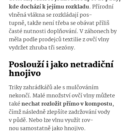
kde dochází k jejím
u
rozkla­du
.
Přírodní
vlněná vlákna se rozkládají
pos­
tupně
,
takže
ne­ní třeba se obávat příliš
časté nutnosti doplňování. V záhonech by
měla podle
prodejců
tex­tilie z ovčí vlny
vydržet
z
hruba
tři sezóny.
Poslouží i jako netradiční
hnojivo
Triky zahrádkářů ale s mulčováním
nekončí.
Malé množství ovčí vlny můžete
také
nechat rozložit
přímo
v kom­postu
,
čímž následně zlepšíte zadržování vody
v půdě. Nebo lze vlnu
využít
rov­
nou
samostatně jako hnojivo.