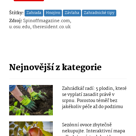
Štítky:
Zahrada
Hnojivo
Závlaha
Zahradnické tipy
Zdroj:
Spinoffmagazine.com,
u.osu.edu, theresident.co.uk
Nejnovější z kategorie
Zahrádkář radí: 5 plodin, které
se vyplatí zasadit právě v
srpnu. Porostou téměř bez
jakékoliv péče až do podzimu
Sezónní ovoce zbytečně
nekupujte. Interaktivní mapa