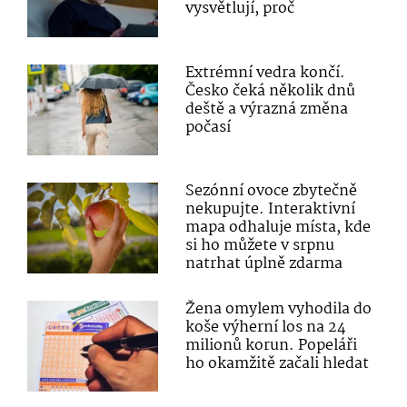
vysvětlují, proč
Extrémní vedra končí.
Česko čeká několik dnů
deště a výrazná změna
počasí
Sezónní ovoce zbytečně
nekupujte. Interaktivní
mapa odhaluje místa, kde
si ho můžete v srpnu
natrhat úplně zdarma
Žena omylem vyhodila do
koše výherní los na 24
milionů korun. Popeláři
ho okamžitě začali hledat