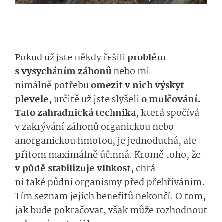
Pokud už jste někdy řešili
problém
s vysycháním záhonů
nebo
mi­
nimálně
potře­bu
omezit
v nich
v­ýskyt
plevele
, určitě už jste slyšeli
o mulčování.
Tato
zahradnická technika
, která spočívá
v zakrývání záhonů
organickou nebo
anorganickou hmotou
, je jednoduchá, ale
přitom maximálně účinná.
Kromě toho, že
v půd
ě
stabili­zuje vlhkost
,
chrá­
ní
také
půdní organismy před přehříváním.
Tím seznam
jejích benefitů
nekon­čí.
O tom,
jak bude pokračovat, však může rozhodnout