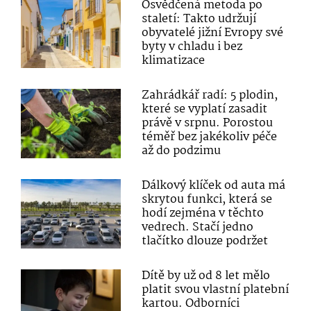
Osvědčená metoda po
staletí: Takto udržují
obyvatelé jižní Evropy své
byty v chladu i bez
klimatizace
Zahrádkář radí: 5 plodin,
které se vyplatí zasadit
právě v srpnu. Porostou
téměř bez jakékoliv péče
až do podzimu
Dálkový klíček od auta má
skrytou funkci, která se
hodí zejména v těchto
vedrech. Stačí jedno
tlačítko dlouze podržet
Dítě by už od 8 let mělo
platit svou vlastní platební
kartou. Odborníci