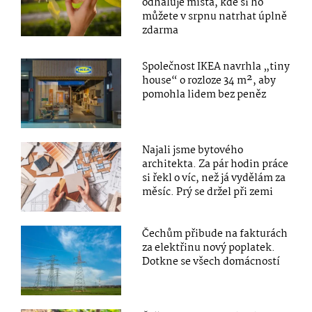
odhaluje místa, kde si ho
můžete v srpnu natrhat úplně
zdarma
Společnost IKEA navrhla „tiny
house“ o rozloze 34 m², aby
pomohla lidem bez peněz
Najali jsme bytového
architekta. Za pár hodin práce
si řekl o víc, než já vydělám za
měsíc. Prý se držel při zemi
Čechům přibude na fakturách
za elektřinu nový poplatek.
Dotkne se všech domácností