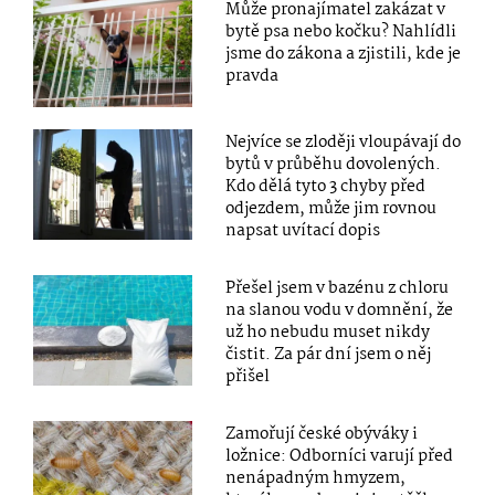
Může pronajímatel zakázat v
bytě psa nebo kočku? Nahlídli
jsme do zákona a zjistili, kde je
pravda
Nejvíce se zloději vloupávají do
bytů v průběhu dovolených.
Kdo dělá tyto 3 chyby před
odjezdem, může jim rovnou
napsat uvítací dopis
Přešel jsem v bazénu z chloru
na slanou vodu v domnění, že
už ho nebudu muset nikdy
čistit. Za pár dní jsem o něj
přišel
Zamořují české obýváky i
ložnice: Odborníci varují před
nenápadným hmyzem,