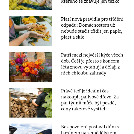
kterého se zbavuje jen těžko
Platí nová pravidla pro třídění
odpadu: Domácnostem už
nebude stačit třídit jen papír,
plast a sklo
Patří mezi největší kýče všech
dob. Češi je přesto s koncem
léta znovu vytahují a dělají z
nich chloubu zahrady
Právě teď je ideální čas
nakoupit palivové dřevo. Za
pár týdnů může být pozdě,
ceny raketově vystřelí
Bez povolení postavil dům s
bazénem na zemědělském