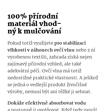
100% přírodní
materiál
vhod­
ný
k mulčování
Pokud totiž využijete
pro stabilizaci
vlhkosti v záhonech ovčí vln
u
nebo z ní
vyrobenou
tex­tilii
, zahrada získá ne
jen
zajímavý přírodní vzhled, ale také
adekvátní péči.
Ovčí vlna má
totiž
nedostižné
praktické
vlas­tnosti
.
A jeli­kož
se jedná o vedlejší produkt živočišné
výroby,
nemusí být ani těžké ji sehnat.
D
okáže
efektiv­ně
absorbovat
vo­du
a
postupně ji uvolňovat. Když tedy zaprší