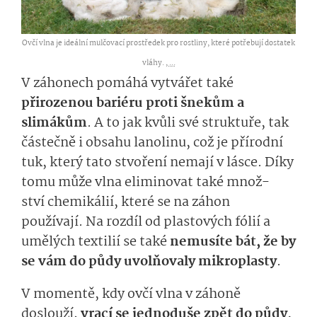
Ovčí vlna je ideální mulčovací prostředek pro rostliny, které potřebují dostatek
vláhy. ,
...
V záhonech
po­máh
á vytvářet také
přirozenou bariéru proti šnekům a
slimákům
.
A to jak kvůli své struktuře, tak
částečně i obsahu lanolinu, což je
přírodní
tuk, který tato stvoření nemají v lásce.
Díky
tomu může
vlna
eli­minovat
také
množ­
ství
chemikáli­í, které
se na záhon
používají.
Na
roz­díl od plastových fólií
a
umělých textilií
se také
nemusíte bát, že by
se vám
do půdy
uvolňo
va­l
y
mikrop
lasty­
.
V momentě, kdy
ovčí vlna
v záhoně
doslouží,
vrací se
jednoduše
zpět do půdy,