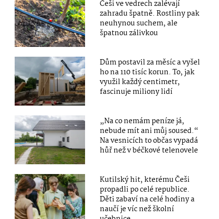
Češi ve vedrech zalévají
zahradu špatně. Rostliny pak
neuhynou suchem, ale
špatnou zálivkou
Dům postavil za měsíc a vyšel
ho na 110 tisíc korun. To, jak
využil každý centimetr,
fascinuje miliony lidí
„Na co nemám peníze já,
nebude mít ani můj soused.“
Na vesnicích to občas vypadá
hůř než v béčkové telenovele
Kutilský hit, kterému Češi
propadli po celé republice.
Děti zabaví na celé hodiny a
naučí je víc než školní