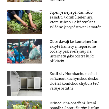
učebnice
Srpen je nejlepší čas něco
zasadit: 5 druhů zeleniny,
které stihnou ještě vyrůst a
zvládne je vypěstovat i amatér
Obce dávají ke kontejnerům
skryté kamery a nepořádné
občany pak zveřejňují na
internetu jako odstrašující
příklady
Kutil si v Hornbachu nechal
seříznout kuchyňskou desku.
Udělal komickou chybu a teď
varuje ostatní
Jednoduchá opatření, která
pomáhají proti žlutým listům