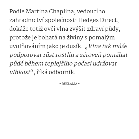
Podle Martina Chaplina, vedoucího
zahradnictví společnosti
Hedges
Direct,
dokáže toti
ž
ovčí vlna zvýšit zdraví půdy
,
protože je bohatá na živiny s pomalým
uvolňováním jako je dusík.
„
Vlna tak může
po
dp
orovat růst rostlin a zároveň pomáhat
půdě během teplejšího počasí udržovat
vlhkost
“
, říká odborník.