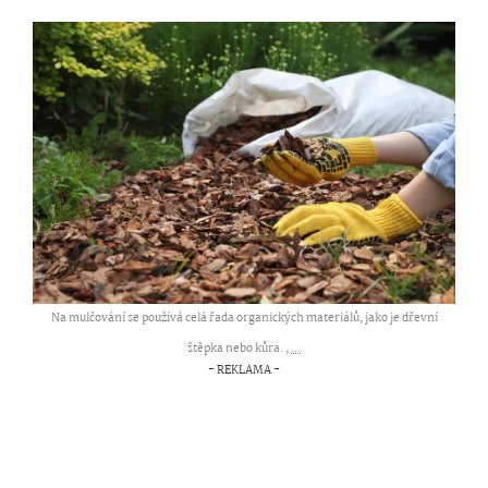
Na mulčování se používá celá řada organických materiálů, jako je dřevní
štěpka nebo kůra. ,
...