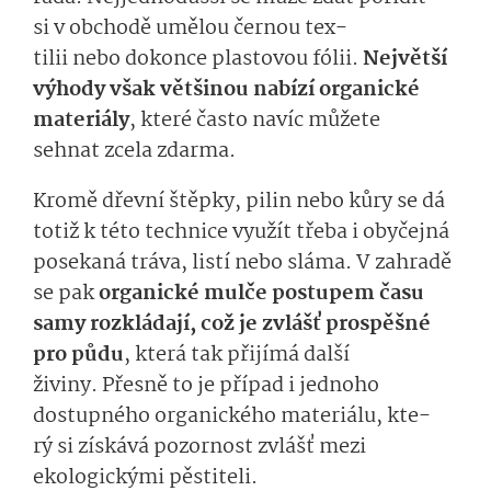
si
v obchodě
u­mělou
černou
tex­
tilii
nebo
do­konce
plastovou fólii
.
Největší
výhody
však většinou
nabízí organické
materiály
,
které často
navíc
mů­žete
sehnat
zcela
zdar­ma.
Kromě dřevní ště
pky, pilin nebo kůry se dá
totiž
k této technice
využít třeba i obyčejná
posekaná tráva, listí nebo sláma.
V zahradě
se
pak
organické mulče
postupem času
samy rozkládají,
což je
zvlášť
pros­pěšné
pro půdu
, kter
á
tak
přijímá
dal­ší
živiny.
Přesně to je případ i jednoho
dostupného organického materiálu,
kte­
rý
si získává pozornost zvlášť mezi
ekologickými pěstiteli.