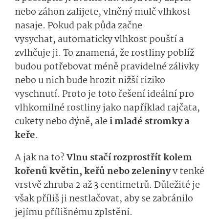
nebo záhon
zalijete
, vlněný mulč vlhkost
nasaje.
Pokud
pak půda začne
vysychat,
auto­maticky vlhkost
pouští a
zvlhčuje ji
.
To znamená, že rostliny poblíž
budou potřebovat méně pravidelné zálivky
nebo u nich bude hrozit nižší riziko
vyschnutí. Proto je toto řešení ideální pro
vlhkomilné
rostliny
jako například rajčata,
cukety nebo dýně, ale
i mladé stromky a
keře
.
A jak na to?
V
lnu
stačí
roz­prostřít kolem
kořenů květin, keřů nebo zeleniny
v tenké
vrstvě zhruba 2 až 3 centimetrů.
Dů­ležité je
však příliš
ji
nes­tlačovat, aby se zabránilo
jejímu přílišnému zplstění.