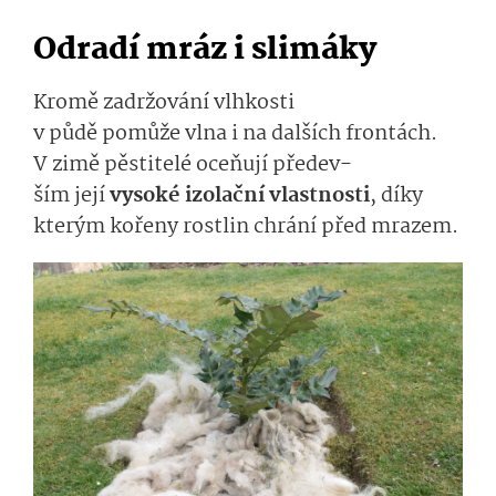
Odradí
mráz i
slimáky
Kromě zadržování v
lhkosti
v půdě
pomůže
vlna
i na dalších frontách.
V zimě pěstitelé oceňují
předev­
ším
její
vyso­ké
izolační vlastnosti
, díky
kterým kořeny rostlin
chrání
před mrazem.