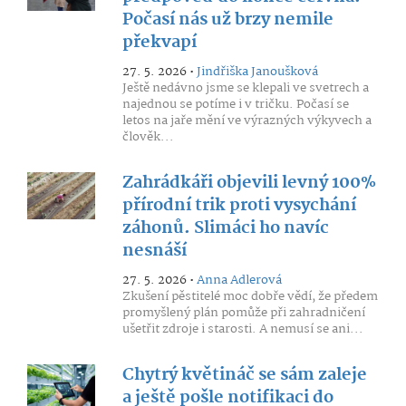
Počasí nás už brzy nemile
překvapí
27. 5. 2026 •
Jindřiška Janoušková
Ještě nedávno jsme se klepali ve svetrech a
najednou se potíme i v tričku. Počasí se
letos na jaře mění ve výrazných výkyvech a
člověk...
Zahrádkáři objevili levný 100%
přírodní trik proti vysychání
záhonů. Slimáci ho navíc
nesnáší
27. 5. 2026 •
Anna Adlerová
Zkušení pěstitelé moc dobře vědí, že předem
promyšlený plán pomůže při zahradničení
ušetřit zdroje i starosti. A nemusí se ani...
Chytrý květináč se sám zaleje
a ještě pošle notifikaci do