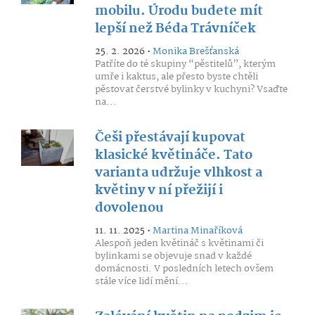
mobilu. Úrodu budete mít
lepší než Béda Trávníček
25. 2. 2026 •
Monika Brešťanská
Patříte do té skupiny “pěstitelů”, kterým
umře i kaktus, ale přesto byste chtěli
pěstovat čerstvé bylinky v kuchyni? Vsaďte
na...
Češi přestávají kupovat
klasické květináče. Tato
varianta udržuje vlhkost a
květiny v ní přežijí i
dovolenou
11. 11. 2025 •
Martina Minaříková
Alespoň jeden květináč s květinami či
bylinkami se objevuje snad v každé
domácnosti. V posledních letech ovšem
stále více lidí mění...