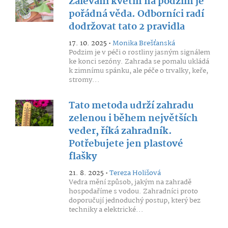
Zalévání květin na podzim je
pořádná věda. Odborníci radí
dodržovat tato 2 pravidla
17. 10. 2025 •
Monika Brešťanská
Podzim je v péči o rostliny jasným signálem
ke konci sezóny. Zahrada se pomalu ukládá
k zimnímu spánku, ale péče o trvalky, keře,
stromy...
Tato metoda udrží zahradu
zelenou i během největších
veder, říká zahradník.
Potřebujete jen plastové
flašky
21. 8. 2025 •
Tereza Holišová
Vedra mění způsob, jakým na zahradě
hospodaříme s vodou. Zahradníci proto
doporučují jednoduchý postup, který bez
techniky a elektrické...