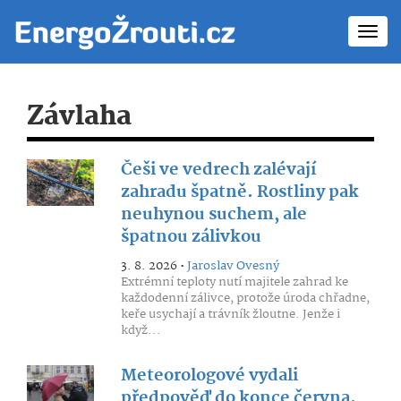
Toggl
navig
Závlaha
Češi ve vedrech zalévají
zahradu špatně. Rostliny pak
neuhynou suchem, ale
špatnou zálivkou
3. 8. 2026 •
Jaroslav Ovesný
Extrémní teploty nutí majitele zahrad ke
každodenní zálivce, protože úroda chřadne,
keře usychají a trávník žloutne. Jenže i
když...
Meteorologové vydali
předpověď do konce června.