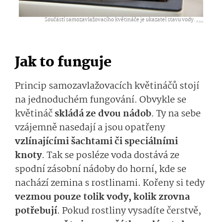
Součástí samozavlažovacího květináče je ukazatel stavu vody. ,
...
Jak to funguje
Princip samozavlažovacích květináčů stojí
na jednoduchém fungování. Obvykle se
květináč
skládá ze dvou nádob
. Ty na sebe
vzájemně nasedají a jsou opatřeny
vzlínajícími šachtami či speciálními
knoty
. Tak se posléze voda dostává ze
spodní zásobní nádoby do horní, kde se
nachází zemina s rostlinami. Kořeny si tedy
vezmou pouze tolik vody, kolik zrovna
potřebují
. Pokud rostliny vysadíte čerstvě,