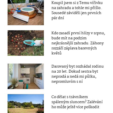
Koupil jsem si z Temu vířivku
na zahradu a tohle mi přišlo.
Sousedé záviděli jen prvních
pár dní
Kdo zasadí první hlízy v srpnu,
bude mít na podzim
nejkrásnější zahradu. Záhony
rozzáří záplava barevných
květů
Darovaný byt rozhádal rodinu
na 20 let. Dokud sestra byt
neprodá a nedá mi půlku,
nepromluvím s ní
Co dělat s trávníkem
spáleným sluncem? Zalévání
ho může ještě více poškodit