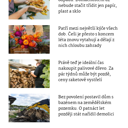
odpadu: Domácnostem už
nebude stačit třídit jen papír,
plast a sklo
Patří mezi největší kýče všech
dob. Češi je přesto s koncem
léta znovu vytahují a dělají z
nich chloubu zahrady
Právě teď je ideální čas
nakoupit palivové dřevo. Za
pár týdnů může být pozdě,
ceny raketově vystřelí
Bez povolení postavil dům s
bazénem na zemědělském
pozemku. O patnáct let
později stát nařídil demolici