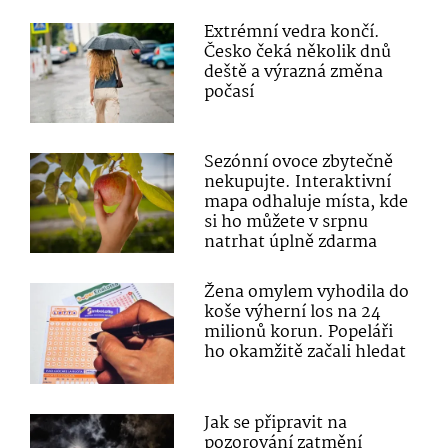
Extrémní vedra končí.
Česko čeká několik dnů
deště a výrazná změna
počasí
Sezónní ovoce zbytečně
nekupujte. Interaktivní
mapa odhaluje místa, kde
si ho můžete v srpnu
natrhat úplně zdarma
Žena omylem vyhodila do
koše výherní los na 24
milionů korun. Popeláři
ho okamžitě začali hledat
Jak se připravit na
pozorování zatmění