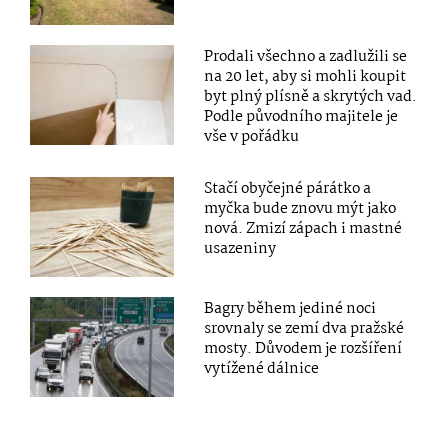
Prodali všechno a zadlužili se
na 20 let, aby si mohli koupit
byt plný plísně a skrytých vad.
Podle původního majitele je
vše v pořádku
Stačí obyčejné párátko a
myčka bude znovu mýt jako
nová. Zmizí zápach i mastné
usazeniny
Bagry během jediné noci
srovnaly se zemí dva pražské
mosty. Důvodem je rozšíření
vytížené dálnice