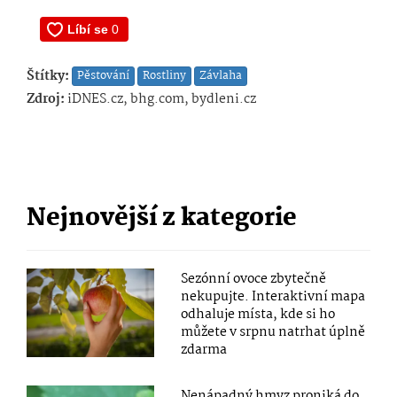
Štítky:
Pěstování
Rostliny
Závlaha
Zdroj:
iDNES.cz, bhg.com, bydleni.cz
Nejnovější z kategorie
Sezónní ovoce zbytečně
nekupujte. Interaktivní mapa
odhaluje místa, kde si ho
můžete v srpnu natrhat úplně
zdarma
Nenápadný hmyz proniká do