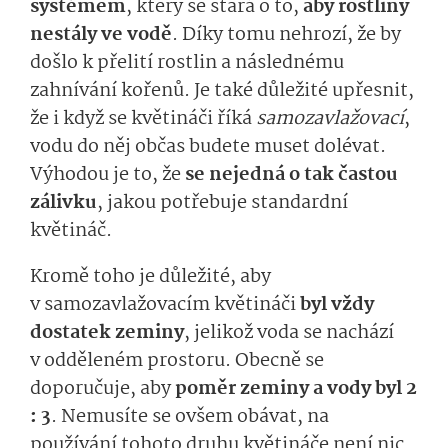
systémem
, který se stará o to,
aby rostliny
nestály ve vodě
. Díky tomu nehrozí, že by
došlo k přelití rostlin a následnému
zahnívání kořenů. Je také důležité upřesnit,
že i když se květináči říká
samozavlažovací
,
vodu do něj občas budete muset dolévat.
Výhodou je to, že
se nejedná o tak častou
zálivku
, jakou potřebuje standardní
květináč.
Kromě toho je důležité, aby
v samozavlažovacím květináči
byl vždy
dostatek zeminy
, jelikož voda se nachází
v odděleném prostoru. Obecně se
doporučuje, aby
poměr zeminy a vody byl 2
: 3
. Nemusíte se ovšem obávat, na
používání tohoto druhu květináče není nic