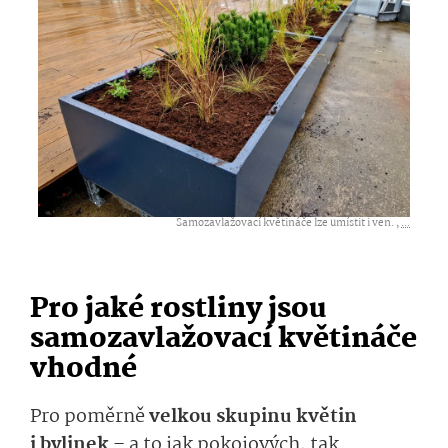
Samozavlažovací květináče lze umístit i ven. ,
...
Pro jaké rostliny jsou
samozavlažovací květináče
vhodné
Pro poměrně
velkou skupinu květin
i bylinek
– a to jak pokojových, tak