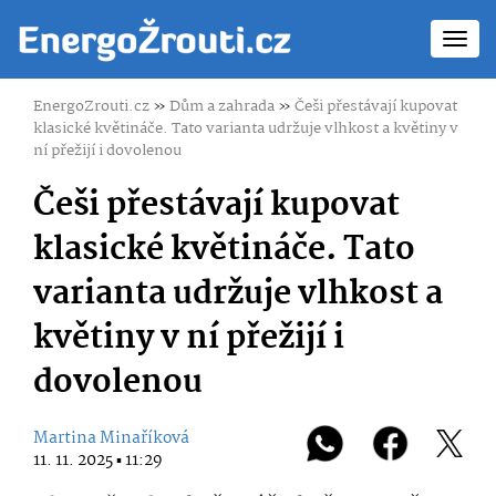
Toggl
navig
EnergoZrouti.cz
»
Dům a zahrada
»
Češi přestávají kupovat
klasické květináče. Tato varianta udržuje vlhkost a květiny v
ní přežijí i dovolenou
Češi přestávají kupovat
klasické květináče. Tato
varianta udržuje vlhkost a
květiny v ní přežijí i
dovolenou
Martina Minaříková
11. 11. 2025 ▪ 11:29