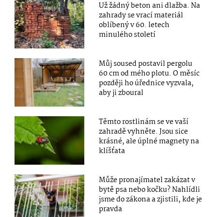
Už žádný beton ani dlažba. Na
zahrady se vrací materiál
oblíbený v 60. letech
minulého století
Můj soused postavil pergolu
60 cm od mého plotu. O měsíc
později ho úřednice vyzvala,
aby ji zboural
Těmto rostlinám se ve vaší
zahradě vyhněte. Jsou sice
krásné, ale úplné magnety na
klíšťata
Může pronajímatel zakázat v
bytě psa nebo kočku? Nahlídli
jsme do zákona a zjistili, kde je
pravda