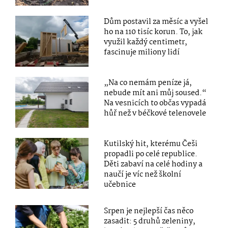
Dům postavil za měsíc a vyšel
ho na 110 tisíc korun. To, jak
využil každý centimetr,
fascinuje miliony lidí
„Na co nemám peníze já,
nebude mít ani můj soused.“
Na vesnicích to občas vypadá
hůř než v béčkové telenovele
Kutilský hit, kterému Češi
propadli po celé republice.
Děti zabaví na celé hodiny a
naučí je víc než školní
učebnice
Srpen je nejlepší čas něco
zasadit: 5 druhů zeleniny,