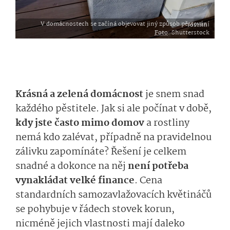
V domácnostech se začíná objevovat jiný způsob pěstování rostlin.
Foto
: Shutterstock
Krásná a zelená domácnost
je snem snad
každého pěstitele. Jak si ale počínat v době,
kdy jste často mimo domov
a rostliny
nemá kdo zalévat, případně na pravidelnou
zálivku zapomínáte? Řešení je celkem
snadné a dokonce na něj
není potřeba
vynakládat velké finance
. Cena
standardních samozavlažovacích květináčů
se pohybuje v řádech stovek korun,
nicméně jejich vlastnosti mají daleko