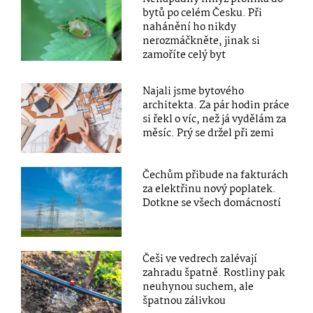
bytů po celém Česku. Při
nahánění ho nikdy
nerozmáčkněte, jinak si
zamoříte celý byt
Najali jsme bytového
architekta. Za pár hodin práce
si řekl o víc, než já vydělám za
měsíc. Prý se držel při zemi
Čechům přibude na fakturách
za elektřinu nový poplatek.
Dotkne se všech domácností
Češi ve vedrech zalévají
zahradu špatně. Rostliny pak
neuhynou suchem, ale
špatnou zálivkou