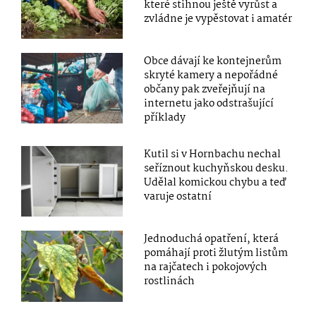
které stihnou ještě vyrůst a
zvládne je vypěstovat i amatér
Obce dávají ke kontejnerům
skryté kamery a nepořádné
občany pak zveřejňují na
internetu jako odstrašující
příklady
Kutil si v Hornbachu nechal
seříznout kuchyňskou desku.
Udělal komickou chybu a teď
varuje ostatní
Jednoduchá opatření, která
pomáhají proti žlutým listům
na rajčatech i pokojových
rostlinách