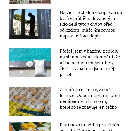
Nejvíce se zloději vloupávají do
bytů v průběhu dovolených.
Kdo dělá tyto 3 chyby před
odjezdem, může jim rovnou
napsat uvítací dopis
Přešel jsem v bazénu z chloru
na slanou vodu v domnění, že
už ho nebudu muset nikdy
čistit. Za pár dní jsem o něj
přišel
Zamořují české obýváky i
ložnice: Odborníci varují před
nenápadným hmyzem,
kterého se zbavuje jen těžko
Platí nová pravidla pro třídění