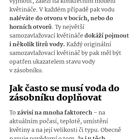
vyjmout, záleží na konkrétním modelu
květináče. V každém případě pak vodu
naléváte do otvoru v bocích, nebo do
horních otvorů
. Ty největší
samozavlažovací květináče
dokáží pojmout
i několik litrů vody.
Každý originální
samozavlažovací květináč by pak měl být
opatřen ukazatelem stavu vody
v zásobníku.
Jak často se musí voda do
zásobníku doplňovat
To
závisí na mnoha faktorech
– na
aktuálním počasí, teplotě, umístění
květiny a na její velikosti či typu. Obecně
panuje povědomí o tom, že
i v těch