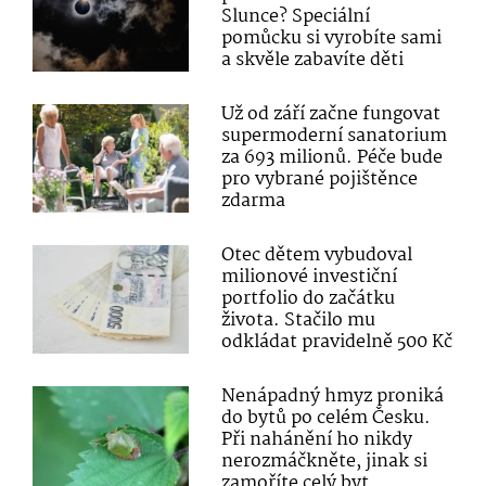
Slunce? Speciální
pomůcku si vyrobíte sami
a skvěle zabavíte děti
Už od září začne fungovat
supermoderní sanatorium
za 693 milionů. Péče bude
pro vybrané pojištěnce
zdarma
Otec dětem vybudoval
milionové investiční
portfolio do začátku
života. Stačilo mu
odkládat pravidelně 500 Kč
Nenápadný hmyz proniká
do bytů po celém Česku.
Při nahánění ho nikdy
nerozmáčkněte, jinak si
zamoříte celý byt