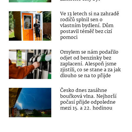
Ve 13 letech si na zahradě
rodičů splnil sen o
vlastním bydlení. Dům
postavil téměř bez cizí
pomoci
Omylem se nám podařilo
odjet od benzinky bez
zaplacení. Alespoň jsme
zjistili, co se stane a za jak
dlouho se na to přijde
Česko dnes zasáhne
bouřková vlna. Nejhorší
počasí přijde odpoledne
mezi 15. a 22. hodinou