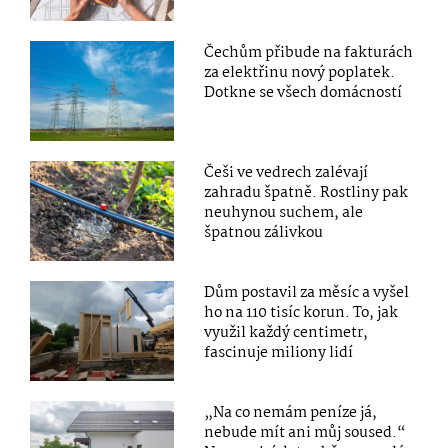
Čechům přibude na fakturách
za elektřinu nový poplatek.
Dotkne se všech domácností
Češi ve vedrech zalévají
zahradu špatně. Rostliny pak
neuhynou suchem, ale
špatnou zálivkou
Dům postavil za měsíc a vyšel
ho na 110 tisíc korun. To, jak
využil každý centimetr,
fascinuje miliony lidí
„Na co nemám peníze já,
nebude mít ani můj soused.“