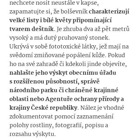
nechcete nosit neustále v kapse,
zapamatujte si, že bolševník
charakterizují
velké listy i bílé květy připomínající
tvarem deštník
. Je zhruba dva až pět metrů
vysoký a má dutý pruhovaný stonek.
Ukrývá v sobě fototoxické látky, jež mají na
svědomí zmiňované popálení kůže. Pokud
ho na své zahradě či kdekoli jinde objevíte,
nahlašte jeho výskyt obecnímu úřadu
s rozšířenou působností, správě
národního parku či chráněné krajinné
oblasti nebo Agentuře ochrany přírody a
krajiny České republiky
. Nález je vhodné
zdokumentovat pomocí zaznamenání
polohy rostliny, fotografií, popisu a
rozsahu výskytu.