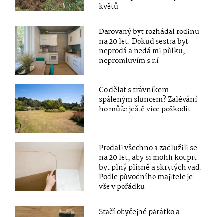
květů
Darovaný byt rozhádal rodinu
na 20 let. Dokud sestra byt
neprodá a nedá mi půlku,
nepromluvím s ní
Co dělat s trávníkem
spáleným sluncem? Zalévání
ho může ještě více poškodit
Prodali všechno a zadlužili se
na 20 let, aby si mohli koupit
byt plný plísně a skrytých vad.
Podle původního majitele je
vše v pořádku
Stačí obyčejné párátko a