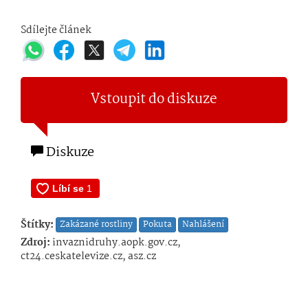
Sdílejte článek
Vstoupit do diskuze
Diskuze
Štítky:
Zakázané rostliny
Pokuta
Nahlášení
Zdroj:
invaznidruhy.aopk.gov.cz,
ct24.ceskatelevize.cz, asz.cz