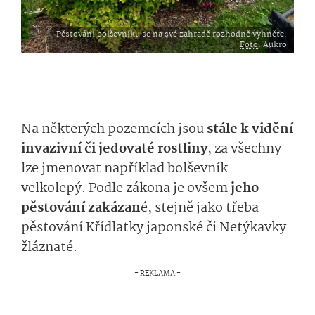
Pěstování bolševníku se na své zahradě rozhodně vyhněte.
Foto
: Aukro
Na některých pozemcích jsou
stále k vidění
invazivní či jedovaté rostliny
, za všechny
lze jmenovat například bolševník
velkolepý. Podle zákona je ovšem
jeho
pěstování zakázan
é, stejně jako třeba
pěstování Křídlatky japonské či Netýkavky
žláznaté.