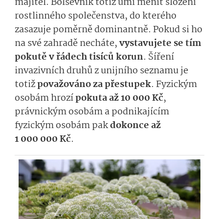
majitel. Bolševník totiž umí měnit složení
rostlinného společenstva, do kterého
zasazuje poměrně dominantně. Pokud si ho
na své zahradě necháte,
vystavujete se tím
pokutě v řádech tisíců korun
. Šíření
invazivních druhů z unijního seznamu je
totiž
považováno za přestupek
. Fyzickým
osobám hrozí
pokuta až 10 000 Kč
,
právnickým osobám a podnikajícím
fyzickým osobám pak
dokonce až
1 000 000 Kč
.