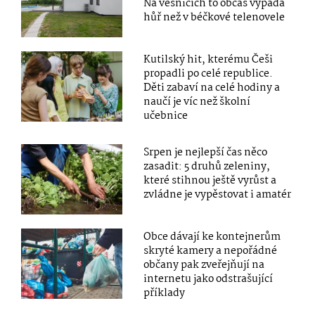
Na vesnicích to občas vypadá
hůř než v béčkové telenovele
Kutilský hit, kterému Češi
propadli po celé republice.
Děti zabaví na celé hodiny a
naučí je víc než školní
učebnice
Srpen je nejlepší čas něco
zasadit: 5 druhů zeleniny,
které stihnou ještě vyrůst a
zvládne je vypěstovat i amatér
Obce dávají ke kontejnerům
skryté kamery a nepořádné
občany pak zveřejňují na
internetu jako odstrašující
příklady