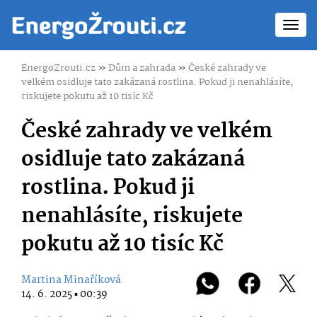
Toggl
navig
EnergoZrouti.cz
»
Dům a zahrada
»
České zahrady ve
velkém osidluje tato zakázaná rostlina. Pokud ji nenahlásíte,
riskujete pokutu až 10 tisíc Kč
České zahrady ve velkém
osidluje tato zakázaná
rostlina. Pokud ji
nenahlásíte, riskujete
pokutu až 10 tisíc Kč
Martina Minaříková
14. 6. 2025 ▪ 00:39