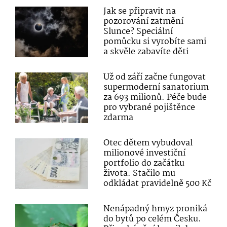
Jak se připravit na
pozorování zatmění
Slunce? Speciální
pomůcku si vyrobíte sami
a skvěle zabavíte děti
Už od září začne fungovat
supermoderní sanatorium
za 693 milionů. Péče bude
pro vybrané pojištěnce
zdarma
Otec dětem vybudoval
milionové investiční
portfolio do začátku
života. Stačilo mu
odkládat pravidelně 500 Kč
Nenápadný hmyz proniká
do bytů po celém Česku.