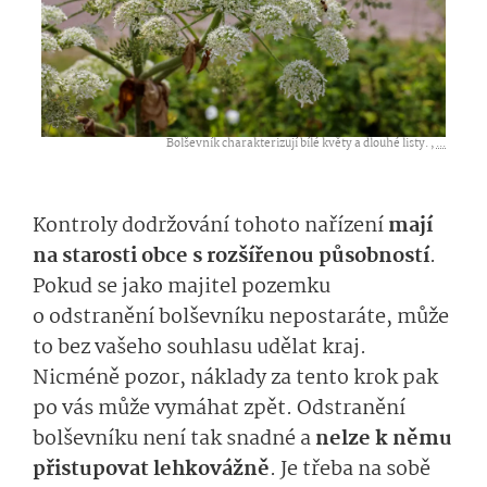
Bolševník charakterizují bílé květy a dlouhé listy. ,
...
Kontroly dodržování tohoto nařízení
mají
na starosti obce s rozšířenou působností
.
Pokud se jako majitel pozemku
o odstranění bolševníku nepostaráte, může
to bez vašeho souhlasu udělat kraj.
Nicméně pozor, náklady za tento krok pak
po vás může vymáhat zpět. Odstranění
bolševníku není tak snadné a
nelze k němu
přistupovat lehkovážně
. Je třeba na sobě