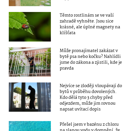
Těmto rostlinám se ve vaší
zahradě vyhněte. Jsou sice
krásné, ale úplné magnety na
klíšťata
Může pronajímatel zakázat v
bytě psa nebo kočku? Nahlídli
jsme do zákona a zjistili, kde je
pravda
Nejvíce se zloději vloupávají do
bytů v průběhu dovolených.
Kdo dělá tyto 3 chyby před
odjezdem, může jim rovnou
napsat uvítací dopis
Přešel jsem v bazénu z chloru
na slanou vodu v domnění, že