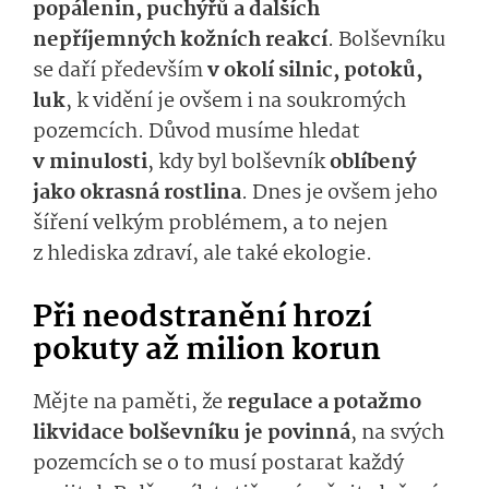
popálenin, puchýřů a dalších
nepříjemných kožních reakcí
. Bolševníku
se daří především
v okolí silnic, potoků,
luk
, k vidění je ovšem i na soukromých
pozemcích. Důvod musíme hledat
v minulosti
, kdy byl bolševník
oblíbený
jako okrasná rostlina
. Dnes je ovšem jeho
šíření velkým problémem, a to nejen
z hlediska zdraví, ale také ekologie.
Při neodstranění hrozí
pokuty až milion korun
Mějte na paměti, že
regulace a potažmo
likvidace bolševníku je povinná
, na svých
pozemcích se o to musí postarat každý