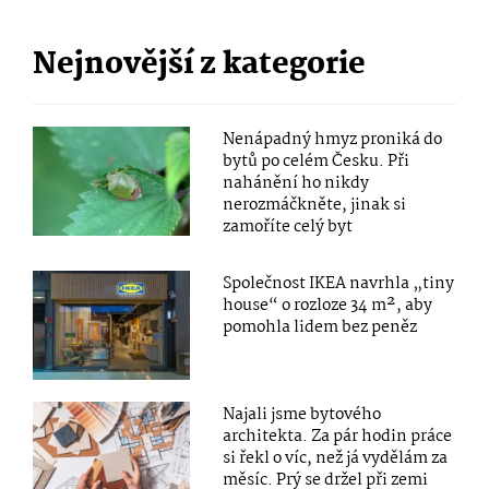
Nejnovější z kategorie
Nenápadný hmyz proniká do
bytů po celém Česku. Při
nahánění ho nikdy
nerozmáčkněte, jinak si
zamoříte celý byt
Společnost IKEA navrhla „tiny
house“ o rozloze 34 m², aby
pomohla lidem bez peněz
Najali jsme bytového
architekta. Za pár hodin práce
si řekl o víc, než já vydělám za
měsíc. Prý se držel při zemi