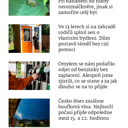
Při nahánění ho nikdy
nerozmáčkněte, jinak si
zamoříte celý byt
Ve 13 letech si na zahradě
rodičů splnil sen o
vlastním bydlení. Dům
postavil téměř bez cizí
pomoci
Omylem se nám podařilo
odjet od benzinky bez
zaplacení. Alespoň jsme
zjistili, co se stane a za jak
dlouho se na to přijde
Česko dnes zasáhne
bouřková vlna. Nejhorší
počasí přijde odpoledne
mezi 15. a 22. hodinou