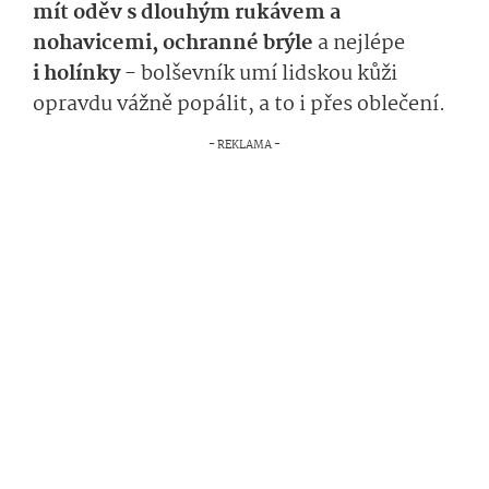
mít oděv s dlouhým rukávem a
nohavicemi, ochranné brýle
a nejlépe
i holínky
- bolševník umí lidskou kůži
opravdu vážně popálit, a to i přes oblečení.