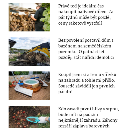
Právě teď je ideální čas
nakoupit palivové dřevo. Za
pár týdnů může být pozdě,
ceny raketově vystřelí
Bez povolení postavil dům s
bazénem na zemědělském
pozemku. O patnáct let
později stát nařídil demolici
Koupil jsem si z Temu vířivku
na zahradu a tohle mi přišlo.
Sousedé záviděli jen prvních
pár dní
Kdo zasadí první hlízy v srpnu,
bude mít na podzim
nejkrásnější zahradu. Záhony
rozzáří záplava barevných