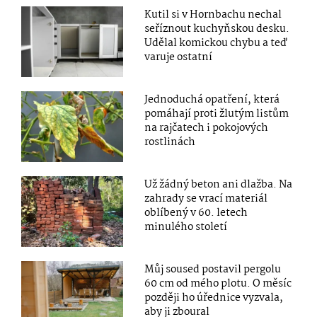
Kutil si v Hornbachu nechal
seříznout kuchyňskou desku.
Udělal komickou chybu a teď
varuje ostatní
Jednoduchá opatření, která
pomáhají proti žlutým listům
na rajčatech i pokojových
rostlinách
Už žádný beton ani dlažba. Na
zahrady se vrací materiál
oblíbený v 60. letech
minulého století
Můj soused postavil pergolu
60 cm od mého plotu. O měsíc
později ho úřednice vyzvala,
aby ji zboural