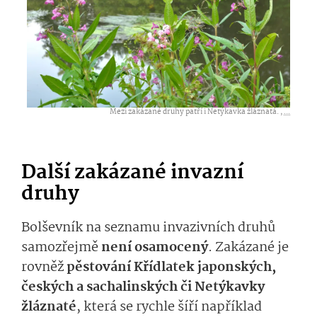
Mezi zakázané druhy patří i Netýkavka žláznatá. ,
...
Další zakázané invazní
druhy
Bolševník na seznamu invazivních druhů
samozřejmě
není osamocený
. Zakázané je
rovněž
pěstování Křídlatek japonských,
českých a sachalinských či Netýkavky
žláznaté
, která se rychle šíří například