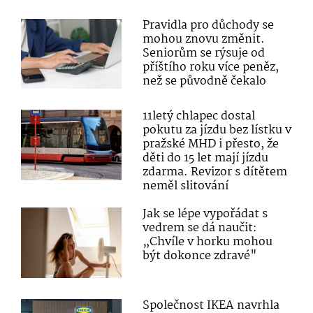
Pravidla pro důchody se
mohou znovu změnit.
Seniorům se rýsuje od
příštího roku více peněz,
než se původně čekalo
11letý chlapec dostal
pokutu za jízdu bez lístku v
pražské MHD i přesto, že
děti do 15 let mají jízdu
zdarma. Revizor s dítětem
neměl slitování
Jak se lépe vypořádat s
vedrem se dá naučit:
„Chvíle v horku mohou
být dokonce zdravé"
Společnost IKEA navrhla