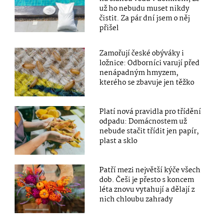
už ho nebudu muset nikdy
čistit. Za pár dní jsem o něj
přišel
Zamořují české obýváky i
ložnice: Odborníci varují před
nenápadným hmyzem,
kterého se zbavuje jen těžko
Platí nová pravidla pro třídění
odpadu: Domácnostem už
nebude stačit třídit jen papír,
plast a sklo
Patří mezi největší kýče všech
dob. Češi je přesto s koncem
léta znovu vytahují a dělají z
nich chloubu zahrady