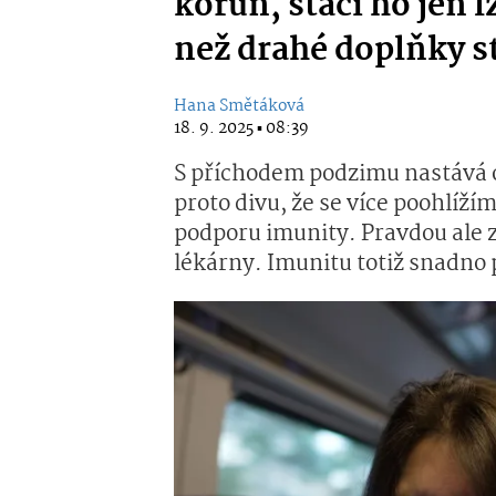
korun, stačí ho jen l
než drahé doplňky s
Hana Smětáková
18. 9. 2025 ▪ 08:39
S příchodem podzimu nastává o
proto divu, že se více poohlíží
podporu imunity. Pravdou ale z
lékárny. Imunitu totiž snadno 