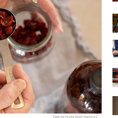
Šípek má vysoký obsah vitaminu C ,
...