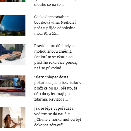
dlouho se na to...
Česko dnes zasáhne
bouřková vlna. Nejhorší
počasí přijde odpoledne
mezi 15. a 22....
Pravidla pro důchody se
mohou znovu změnit.
Seniorům se rýsuje od
příštího roku více peněz,
než se původně...
11letý chlapec dostal
pokutu za jízdu bez lístku v
pražské MHD i přesto, že
děti do 15 let mají jízdu
zdarma. Revizor s...
Jak se lépe vypořádat s
vedrem se dá naučit:
„Chvíle v horku mohou být
dokonce zdravé"...