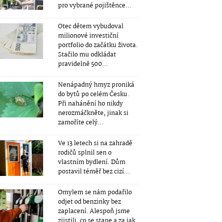
pro vybrané pojištěnce...
Otec dětem vybudoval
milionové investiční
portfolio do začátku života.
Stačilo mu odkládat
pravidelně 500...
Nenápadný hmyz proniká
do bytů po celém Česku.
Při nahánění ho nikdy
nerozmáčkněte, jinak si
zamoříte celý...
Ve 13 letech si na zahradě
rodičů splnil sen o
vlastním bydlení. Dům
postavil téměř bez cizí...
Omylem se nám podařilo
odjet od benzinky bez
zaplacení. Alespoň jsme
zjistili, co se stane a za jak