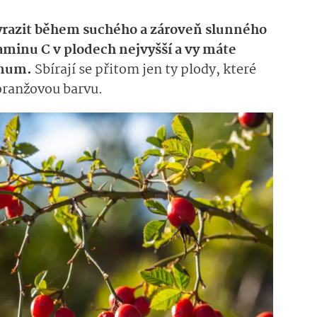
yrazit během suchého a zároveň slunného
taminu C v plodech nejvyšší a vy máte
imum.
Sbírají se přitom jen ty plody, které
 oranžovou barvu.