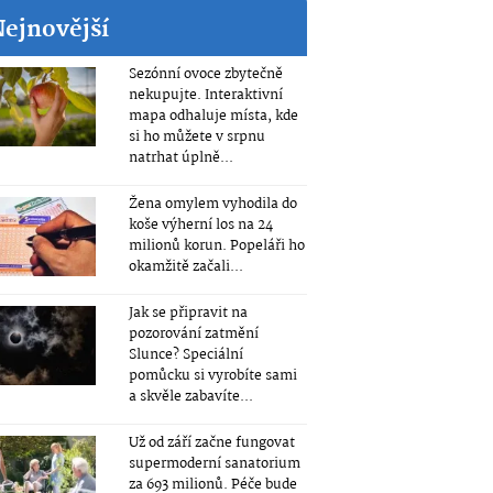
Nejnovější
Sezónní ovoce zbytečně
nekupujte. Interaktivní
mapa odhaluje místa, kde
si ho můžete v srpnu
natrhat úplně...
Žena omylem vyhodila do
koše výherní los na 24
milionů korun. Popeláři ho
okamžitě začali...
Jak se připravit na
pozorování zatmění
Slunce? Speciální
pomůcku si vyrobíte sami
a skvěle zabavíte...
Už od září začne fungovat
supermoderní sanatorium
za 693 milionů. Péče bude