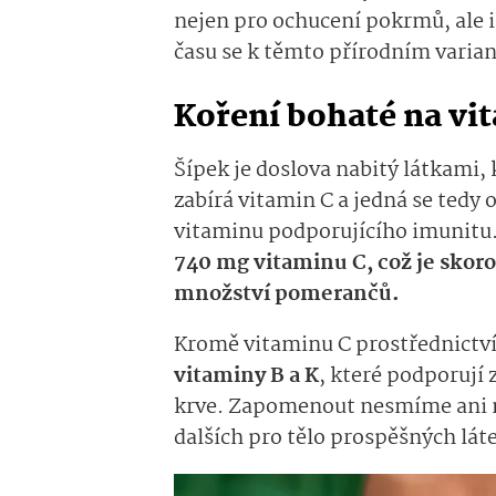
nejen pro ochucení pokrmů, ale 
času se k těmto přírodním varia
Koření bohaté na v
Šípek je doslova nabitý látkami, 
zabírá vitamin C a jedná se tedy 
vitaminu podporujícího imunitu
740 mg vitaminu C, což je skor
množství pomerančů.
Kromě vitaminu C prostřednictví
vitaminy B a K
, které podporují
krve. Zapomenout nesmíme ani
dalších pro tělo prospěšných lát