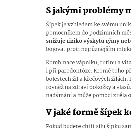
S jakými problémy 
Šípek je vzhledem ke svému uni
pomocníkem do podzimních měs
snižuje riziko výskytu rýmy neb
bojovat proti nejrůznějším infe
Kombinace vápníku, rutinu a vit
i při parodontóze. Kromě toho př
bolestech žil a křečových žilách.
rovněž na zdraví pokožky a vlasů
nadýmání a může pomoci z těla 
V jaké formě šípek
Pokud budete chtít sílu šípku sa