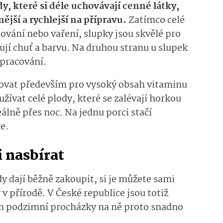
dy, které si déle uchovávají cenné látky,
ější a rychlejší na přípravu.
Zatímco celé
hování nebo vaření, slupky jsou skvělé pro
ují chuť a barvu. Na druhou stranu u slupek
zpracování.
ovat především pro vysoký obsah vitaminu
užívat celé plody, které se zalévají horkou
álně přes noc. Na jednu porci stačí
ce.
 nasbírat
y dají běžně zakoupit, si je můžete sami
v přírodě. V České republice jsou totiž
m podzimní procházky na ně proto snadno