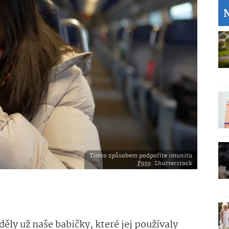
Tímto způsobem podpoříte imunitu
Foto
: Shutterstock
ěděly už naše babičky, které jej používaly