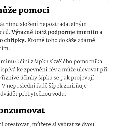
může pomoci
kátnímu složení nepostradatelným
íců.
Výrazně totiž podporuje imunitu a
o chřipky.
Kromě toho dokáže zdárně
kcím.
aminu C činí z šípku skvělého pomocníka
ispívá ke zpevnění cév a může ulevovat při
 Příznivé účinky šípku se pak projevují
. V neposlední řadě šípek zmírňuje
odvádět přebytečnou vodu.
 konzumovat
mi otestovat, můžete si vybrat ze dvou