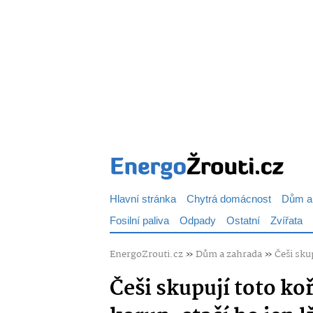
Hlavní stránka
Chytrá domácnost
Dům a
Fosilní paliva
Odpady
Ostatní
Zvířata
EnergoZrouti.cz
»
Dům a zahrada
»
Češi sku
Češi skupují toto koř