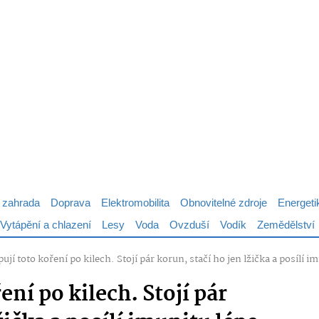
 zahrada
Doprava
Elektromobilita
Obnovitelné zdroje
Energeti
Vytápění a chlazení
Lesy
Voda
Ovzduší
Vodík
Zemědělství
pují toto koření po kilech. Stojí pár korun, stačí ho jen lžička a posílí 
ení po kilech. Stojí pár