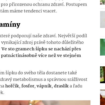
i pro přirozenou ochranu zdraví. Postupem
ntám máme tendenci vracet.
itamíny
které podporují naše zdraví. Největší podíl
o vynikající zdroj právě tohoto důležitého
.
Ve sto gramech šípku se nachází přes
o patnáctinásobně více než ve stejném
m šípku do svého těla dostanete také
 zdravý metabolismus a správnou srážlivost
 na
hořčík
,
fosfor
,
vápník
,
draslík
a řadu
ek.