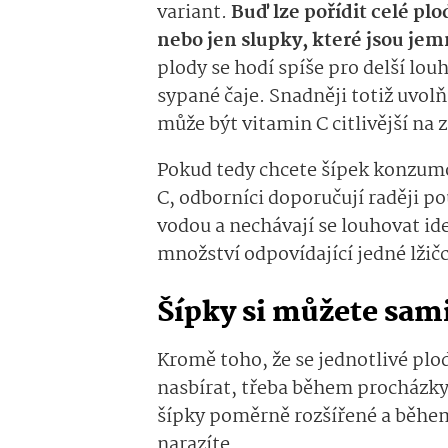
variant.
Buď lze pořídit celé plo
nebo jen slupky, které jsou jemn
plody se hodí spíše pro delší lou
sypané čaje. Snadněji totiž uvolň
může být vitamin C citlivější na 
Pokud tedy chcete šípek konzum
C, odborníci doporučují raději po
vodou a nechávají se louhovat ide
množství odpovídající jedné lžič
Šípky si můžete sami
Kromě toho, že se jednotlivé plod
nasbírat, třeba během procházky 
šípky poměrně rozšířené a běhe
narazíte.