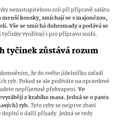
nky nezastupitelnou roli při přípravě salátu
a menší kousky, smíchají se s majonézou,
solí. Vše se smíchá dohromady a podává se
tyčinky využívají i pro přípravu sushi.
h tyčinek zůstává rozum
s domněním, že do svého jídelníčku zařadí
ch ryb. Pokud se ale podíváte na opravdové
budete nepříjemně překvapeni.
Ve
evyrábějí z krabího masa. Jedná se o pastu
masých) ryb.
Tyto ryby se nejprve zbaví
 doplní o další přísady. Jedná se tedy