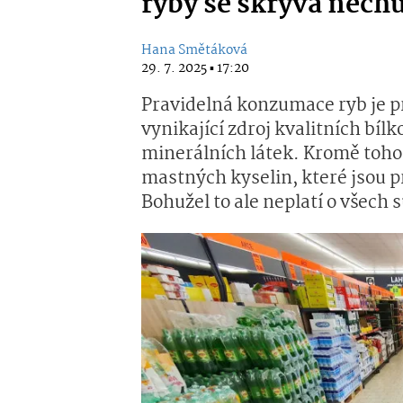
ryby se skrývá nech
Hana Smětáková
29. 7. 2025 ▪ 17:20
Pravidelná konzumace ryb je pr
vynikající zdroj kvalitních bíl
minerálních látek. Kromě toh
mastných kyselin, které jsou p
Bohužel to ale neplatí o všech 