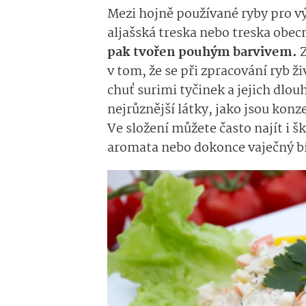
Mezi hojně používané ryby pro v
aljašská treska nebo treska obec
pak tvořen pouhým barvivem.
Z
v tom, že se při zpracování ryb ž
chuť surimi tyčinek a jejich dlou
nejrůznější látky, jako jsou konz
Ve složení můžete často najít i šk
aromata nebo dokonce vaječný b