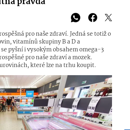
utná pravda
ospěšná pro naše zdraví. Jedná se totiž o
kovin, vitamínů skupiny B a D a
o se pyšní i vysokým obsahem omega-3
rospěšné pro naše zdraví a mozek.
surovinách, které lze na trhu koupit.