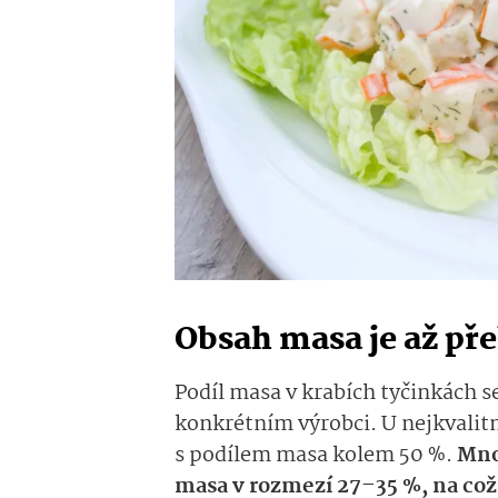
Obsah masa je až př
Podíl masa v krabích tyčinkách se
konkrétním výrobci. U nejkvalit
s podílem masa kolem 50 %.
Mno
masa v rozmezí 27–35 %, na což