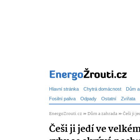
Hlavní stránka
Chytrá domácnost
Dům a
Fosilní paliva
Odpady
Ostatní
Zvířata
EnergoZrouti.cz
»
Dům a zahrada
»
Češi ji 
Češi ji jedí ve velké