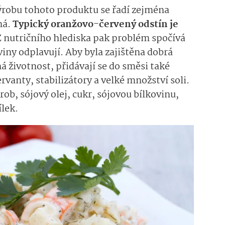
ýrobu tohoto produktu se řadí zejména
ná.
Typický oranžovo-červený odstín je
 nutričního hlediska pak problém spočívá
iviny odplavují. Aby byla zajištěna dobrá
há životnost, přidávají se do směsi také
ervanty, stabilizátory a velké množství soli.
rob, sójový olej, cukr, sójovou bílkovinu,
ílek.