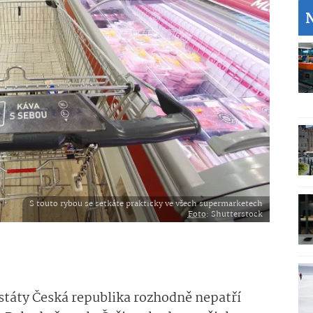
S touto rybou se setkáte prakticky ve všech supermarketech
Foto
: Shutterstock
táty Česká republika rozhodně nepatří