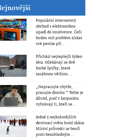
Nejnovější
Populární internetový
obchod s elektronikou
upadl do insolvence. Češi
budou mít problém získat
své peníze při...
Přichází nejteplejší týden
léta: Očekávají se dvě
horké špičky, které
zasáhnou většinu...
„Nepracujte chytře,
pracujte dlouho.“ Tohle je
důvod, proč v korporátu
vyhrávají ti, kteří se...
Jedné z nejkrásnějších
destinací světa hrozí zkáza.
Místní průvodci se bouří
proti bezohledným...