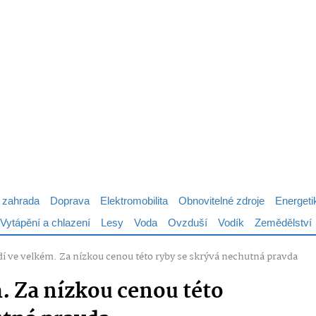
 zahrada
Doprava
Elektromobilita
Obnovitelné zdroje
Energeti
Vytápění a chlazení
Lesy
Voda
Ovzduší
Vodík
Zemědělství
jedí ve velkém. Za nízkou cenou této ryby se skrývá nechutná pravda
m. Za nízkou cenou této