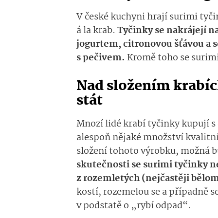
V české kuchyni hrají surimi tyči
á la krab.
Tyčinky se nakrájejí n
jogurtem, citronovou šťávou a 
s pečivem.
Kromě toho se surimi 
Nad složením krabíc
stát
Mnozí lidé krabí tyčinky kupují 
alespoň nějaké množství kvalitní
složení tohoto výrobku, možná 
skutečnosti se surimi tyčinky n
z rozemletých (nejčastěji bělo
kostí, rozemelou se a případně se
v podstatě o „rybí odpad“.