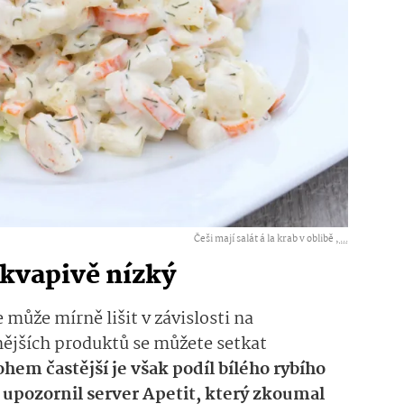
Češi mají salát á la krab v oblibě ,
...
ekvapivě nízký
 může mírně lišit v závislosti na
nějších produktů se můžete setkat
hem častější je však podíl bílého rybího
 upozornil server Apetit, který zkoumal