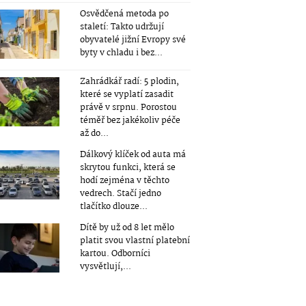
Osvědčená metoda po
staletí: Takto udržují
obyvatelé jižní Evropy své
byty v chladu i bez...
Zahrádkář radí: 5 plodin,
které se vyplatí zasadit
právě v srpnu. Porostou
téměř bez jakékoliv péče
až do...
Dálkový klíček od auta má
skrytou funkci, která se
hodí zejména v těchto
vedrech. Stačí jedno
tlačítko dlouze...
Dítě by už od 8 let mělo
platit svou vlastní platební
kartou. Odborníci
vysvětlují,...