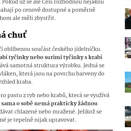
Pokud už se ale Češi rozhodnou nějakou
o sahají po cenově dostupné a poměrně
hom ale měli zbystřit.
ná chuť
oří oblíbenou součást českého jídelníčku.
bí tyčinky nebo surimi tyčinky s krabí
vá samotná struktura výrobku. Jedná se
 vláken, která jsou na povrchu barveny do
vzhled kraba.
ro pastu z ryb nebo krabů, která se využívá
a sama o sobě nemá prakticky žádnou
ávat chlazené nebo mražené. Jelikož se
né je tepelně nijak upravovat.