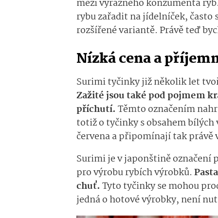
mezi výrazného konzumenta ryb. 
rybu zařadit na jídelníček, čast
rozšířené variantě. Právě teď byc
Nízká cena a příjem
Surimi tyčinky již několik let tv
Zažité jsou také pod pojmem kra
příchutí.
Těmto označením nahrá
totiž o tyčinky s obsahem bílých
červena a připomínají tak právě 
Surimi je v japonštině označení p
pro výrobu rybích výrobků.
Past
chuť.
Tyto tyčinky se mohou prod
jedná o hotové výrobky, není nut