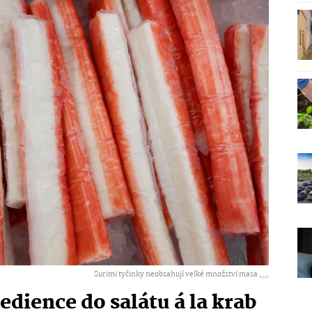
Surimi tyčinky neobsahují velké množství masa ,
...
dience do salátu á la krab