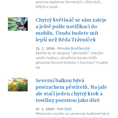
pestrou záplavou červených, růžových,
bílých a jinak...
Chytrý květináč se sám zaleje
a ještě pošle notifikaci do
mobilu. Úrodu budete mít
lepší než Béda Trávníček
25. 2. 2026 •
Monika Brešťanská
Patříte do té skupiny “pěstitelů”, kterým
umře i kaktus, ale přesto byste chtěli
pěstovat čerstvé bylinky v kuchyni? Vsaďte
na...
Severní balkon bývá
postrachem pěstitelů. Na jaře
ale stačí jeden chytrý krok a
rostliny porostou jako divé
16. 2. 2026 •
Petr Eybl
Pěstování rostlin na severním balkóně bývá