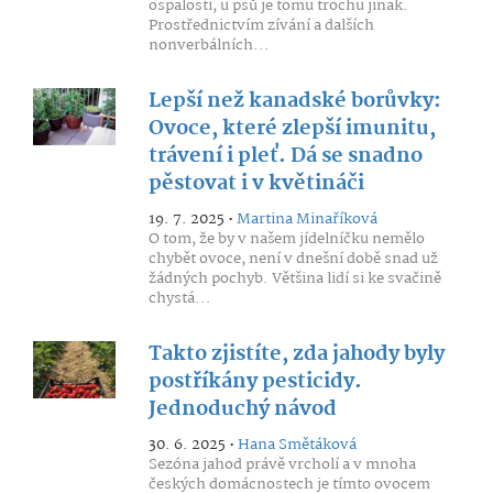
ospalosti, u psů je tomu trochu jinak.
Prostřednictvím zívání a dalších
nonverbálních...
Lepší než kanadské borůvky:
Ovoce, které zlepší imunitu,
trávení i pleť. Dá se snadno
pěstovat i v květináči
19. 7. 2025 •
Martina Minaříková
O tom, že by v našem jídelníčku nemělo
chybět ovoce, není v dnešní době snad už
žádných pochyb. Většina lidí si ke svačině
chystá...
Takto zjistíte, zda jahody byly
postříkány pesticidy.
Jednoduchý návod
30. 6. 2025 •
Hana Smětáková
Sezóna jahod právě vrcholí a v mnoha
českých domácnostech je tímto ovocem