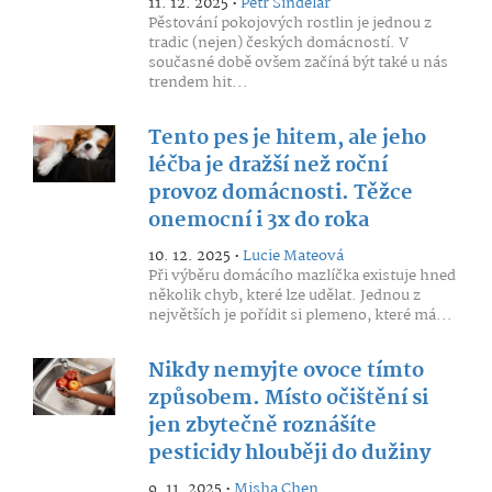
11. 12. 2025 •
Petr Šindelář
Pěstování pokojových rostlin je jednou z
tradic (nejen) českých domácností. V
současné době ovšem začíná být také u nás
trendem hit...
Tento pes je hitem, ale jeho
léčba je dražší než roční
provoz domácnosti. Těžce
onemocní i 3x do roka
10. 12. 2025 •
Lucie Mateová
Při výběru domácího mazlíčka existuje hned
několik chyb, které lze udělat. Jednou z
největších je pořídit si plemeno, které má...
Nikdy nemyjte ovoce tímto
způsobem. Místo očištění si
jen zbytečně roznášíte
pesticidy hlouběji do dužiny
9. 11. 2025 •
Misha Chen