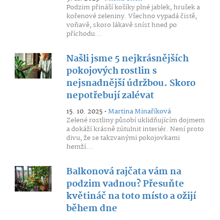
Podzim přináší košíky plné jablek, hrušek a
kořenové zeleniny. Všechno vypadá čistě,
voňavě, skoro lákavě sníst hned po
příchodu...
Našli jsme 5 nejkrásnějších
pokojových rostlin s
nejsnadnější údržbou. Skoro
nepotřebují zalévat
15. 10. 2025 •
Martina Minaříková
Zelené rostliny působí uklidňujícím dojmem
a dokáží krásně zútulnit interiér. Není proto
divu, že se takzvanými pokojovkami
hemží...
Balkonová rajčata vám na
podzim vadnou? Přesuňte
květináč na toto místo a ožijí
během dne