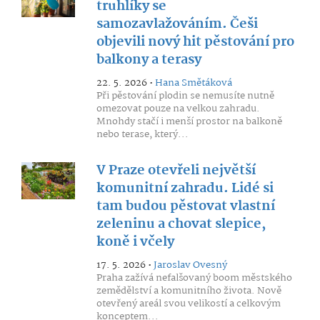
truhlíky se
samozavlažováním. Češi
objevili nový hit pěstování pro
balkony a terasy
22. 5. 2026 •
Hana Smětáková
Při pěstování plodin se nemusíte nutně
omezovat pouze na velkou zahradu.
Mnohdy stačí i menší prostor na balkoně
nebo terase, který...
V Praze otevřeli největší
komunitní zahradu. Lidé si
tam budou pěstovat vlastní
zeleninu a chovat slepice,
koně i včely
17. 5. 2026 •
Jaroslav Ovesný
Praha zažívá nefalšovaný boom městského
zemědělství a komunitního života. Nově
otevřený areál svou velikostí a celkovým
konceptem...