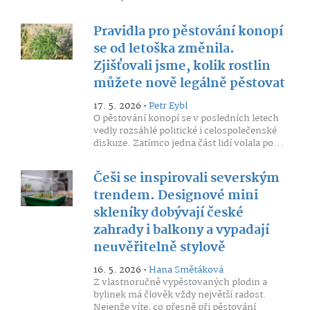
Pravidla pro pěstování konopí
se od letoška změnila.
Zjišťovali jsme, kolik rostlin
můžete nově legálně pěstovat
17. 5. 2026 •
Petr Eybl
O pěstování konopí se v posledních letech
vedly rozsáhlé politické i celospolečenské
diskuze. Zatímco jedna část lidí volala po...
Češi se inspirovali severským
trendem. Designové mini
skleníky dobývají české
zahrady i balkony a vypadají
neuvěřitelně stylově
16. 5. 2026 •
Hana Smětáková
Z vlastnoručně vypěstovaných plodin a
bylinek má člověk vždy největší radost.
Nejenže víte, co přesně při pěstování