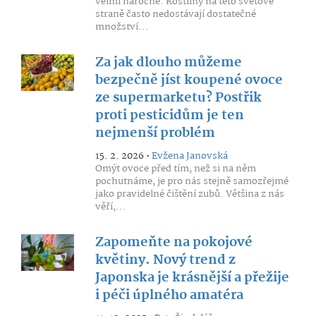
velmi náročné. Rostliny na této světové
straně často nedostávají dostatečné
množství...
Za jak dlouho můžeme
bezpečně jíst koupené ovoce
ze supermarketu? Postřik
proti pesticidům je ten
nejmenší problém
15. 2. 2026 •
Evžena Janovská
Omýt ovoce před tím, než si na něm
pochutnáme, je pro nás stejně samozřejmé
jako pravidelné čištění zubů. Většina z nás
věří,...
Zapomeňte na pokojové
květiny. Nový trend z
Japonska je krásnější a přežije
i péči úplného amatéra