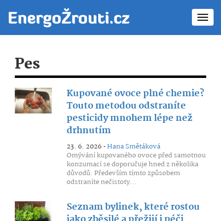
Toggl
navig
Pes
Kupované ovoce plné chemie?
Touto metodou odstraníte
pesticidy mnohem lépe než
drhnutím
23. 6. 2026 •
Hana Smětáková
Omývání kupovaného ovoce před samotnou
konzumací se doporučuje hned z několika
důvodů. Především tímto způsobem
odstraníte nečistoty...
Seznam bylinek, které rostou
jako zběsilé a přežijí i péči