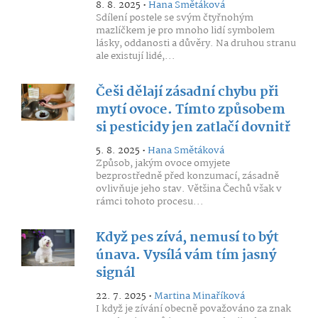
8. 8. 2025 •
Hana Smětáková
Sdílení postele se svým čtyřnohým
mazlíčkem je pro mnoho lidí symbolem
lásky, oddanosti a důvěry. Na druhou stranu
ale existují lidé,...
Češi dělají zásadní chybu při
mytí ovoce. Tímto způsobem
si pesticidy jen zatlačí dovnitř
5. 8. 2025 •
Hana Smětáková
Způsob, jakým ovoce omyjete
bezprostředně před konzumací, zásadně
ovlivňuje jeho stav. Většina Čechů však v
rámci tohoto procesu...
Když pes zívá, nemusí to být
únava. Vysílá vám tím jasný
signál
22. 7. 2025 •
Martina Minaříková
I když je zívání obecně považováno za znak