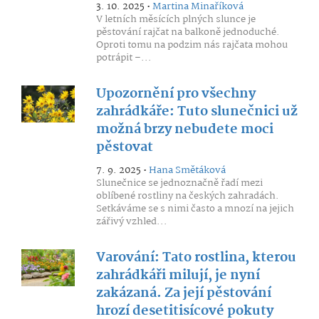
3. 10. 2025 •
Martina Minaříková
V letních měsících plných slunce je
pěstování rajčat na balkoně jednoduché.
Oproti tomu na podzim nás rajčata mohou
potrápit –...
Upozornění pro všechny
zahrádkáře: Tuto slunečnici už
možná brzy nebudete moci
pěstovat
7. 9. 2025 •
Hana Smětáková
Slunečnice se jednoznačně řadí mezi
oblíbené rostliny na českých zahradách.
Setkáváme se s nimi často a mnozí na jejich
zářivý vzhled...
Varování: Tato rostlina, kterou
zahrádkáři milují, je nyní
zakázaná. Za její pěstování
hrozí desetitisícové pokuty