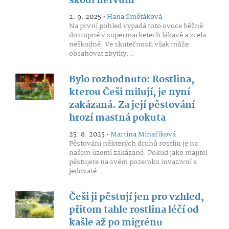
škodí nervům
2. 9. 2025 •
Hana Smětáková
Na první pohled vypadá toto ovoce běžně
dostupné v supermarketech lákavě a zcela
neškodně. Ve skutečnosti však může
obsahovat zbytky...
Bylo rozhodnuto: Rostlina,
kterou Češi milují, je nyní
zakázaná. Za její pěstování
hrozí mastná pokuta
25. 8. 2025 •
Martina Minaříková
Pěstování některých druhů rostlin je na
našem území zakázané. Pokud jako majitel
pěstujete na svém pozemku invazivní a
jedovaté...
Češi ji pěstují jen pro vzhled,
přitom tahle rostlina léčí od
kašle až po migrénu