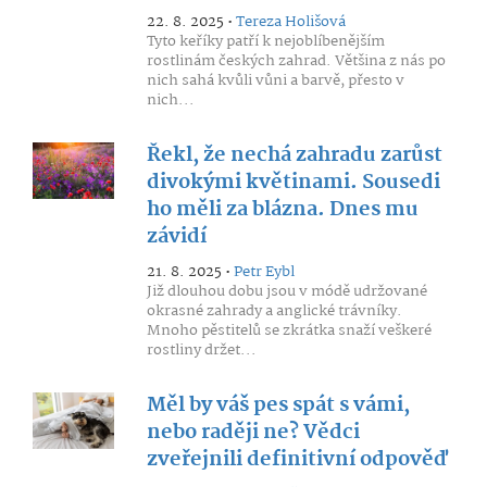
22. 8. 2025 •
Tereza Holišová
Tyto keříky patří k nejoblíbenějším
rostlinám českých zahrad. Většina z nás po
nich sahá kvůli vůni a barvě, přesto v
nich...
Řekl, že nechá zahradu zarůst
divokými květinami. Sousedi
ho měli za blázna. Dnes mu
závidí
21. 8. 2025 •
Petr Eybl
Již dlouhou dobu jsou v módě udržované
okrasné zahrady a anglické trávníky.
Mnoho pěstitelů se zkrátka snaží veškeré
rostliny držet...
Měl by váš pes spát s vámi,
nebo raději ne? Vědci
zveřejnili definitivní odpověď