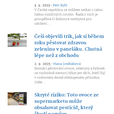
3. 9. 2025 •
Petr Eybl
V České republice se můžete setkat s celou
řadou rozličných rostlin. Řada z nich je
prospěšná či dokonce nezbytná pro
udržení...
Češi objevili trik, jak si během
roku pěstovat zdravou
zeleninu v paneláku. Chutná
lépe než z obchodu
2. 9. 2025 •
Hana Smětáková
Domácí pěstování ovoce, zeleniny a bylinek
se rozhodně nemusí týkat jen těch, kteří žijí
v rodinném domě obklopeném přírodou.
Stále...
Skryté riziko: Toto ovoce ze
supermarketu může
obsahovat pesticid, který