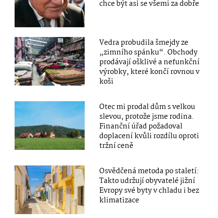
chce být asi se všemi za dobře
Vedra probudila šmejdy ze
„zimního spánku“. Obchody
prodávají ošklivé a nefunkční
výrobky, které končí rovnou v
koši
Otec mi prodal dům s velkou
slevou, protože jsme rodina.
Finanční úřad požadoval
doplacení kvůli rozdílu oproti
tržní ceně
Osvědčená metoda po staletí:
Takto udržují obyvatelé jižní
Evropy své byty v chladu i bez
klimatizace