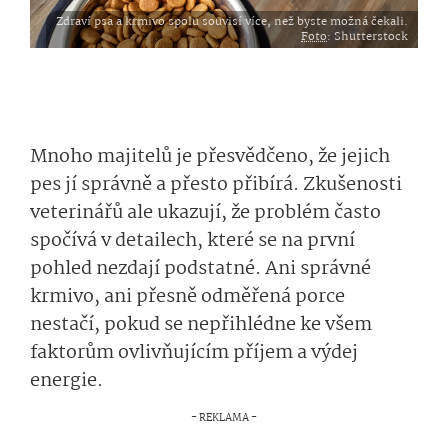
Zdraví psa a krmivo spolu souvisí více, než byste možná čekali.
Foto
: Shutterstock
Mnoho majitelů je přesvědčeno, že jejich
pes jí správně a přesto přibírá. Zkušenosti
veterinářů ale ukazují, že problém často
spočívá v detailech, které se na první
pohled nezdají podstatné. Ani správné
krmivo, ani přesně odměřená porce
nestačí, pokud se nepřihlédne ke všem
faktorům ovlivňujícím příjem a výdej
energie.