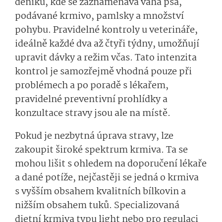
deníku, kde se zaznamenává váha psa,
podávané krmivo, pamlsky a množství
pohybu. Pravidelné kontroly u veterináře,
ideálně každé dva až čtyři týdny, umožňují
upravit dávky a režim včas. Tato intenzita
kontrol je samozřejmě vhodná pouze při
problémech a po poradě s lékařem,
pravidelné preventivní prohlídky a
konzultace stravy jsou ale na místě.
Pokud je nezbytná úprava stravy, lze
zakoupit široké spektrum krmiva. Ta se
mohou lišit s ohledem na doporučení lékaře
a dané potíže, nejčastěji se jedná o krmiva
s vyšším obsahem kvalitních bílkovin a
nižším obsahem tuků. Specializovaná
dietní krmiva typu light nebo pro regulaci