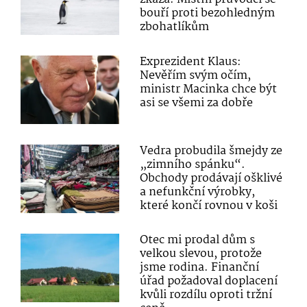
bouří proti bezohledným
zbohatlíkům
Exprezident Klaus:
Nevěřím svým očím,
ministr Macinka chce být
asi se všemi za dobře
Vedra probudila šmejdy ze
„zimního spánku“.
Obchody prodávají ošklivé
a nefunkční výrobky,
které končí rovnou v koši
Otec mi prodal dům s
velkou slevou, protože
jsme rodina. Finanční
úřad požadoval doplacení
kvůli rozdílu oproti tržní