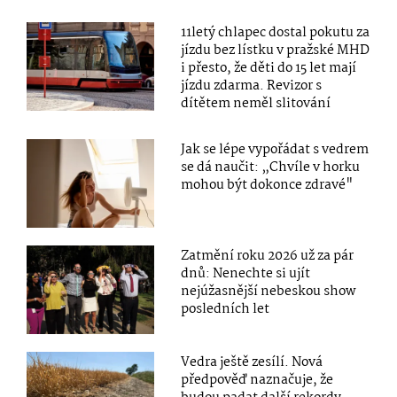
11letý chlapec dostal pokutu za
jízdu bez lístku v pražské MHD
i přesto, že děti do 15 let mají
jízdu zdarma. Revizor s
dítětem neměl slitování
Jak se lépe vypořádat s vedrem
se dá naučit: „Chvíle v horku
mohou být dokonce zdravé"
Zatmění roku 2026 už za pár
dnů: Nenechte si ujít
nejúžasnější nebeskou show
posledních let
Vedra ještě zesílí. Nová
předpověď naznačuje, že