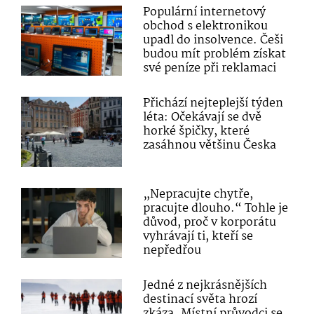
Populární internetový
obchod s elektronikou
upadl do insolvence. Češi
budou mít problém získat
své peníze při reklamaci
Přichází nejteplejší týden
léta: Očekávají se dvě
horké špičky, které
zasáhnou většinu Česka
„Nepracujte chytře,
pracujte dlouho.“ Tohle je
důvod, proč v korporátu
vyhrávají ti, kteří se
nepředřou
Jedné z nejkrásnějších
destinací světa hrozí
zkáza. Místní průvodci se