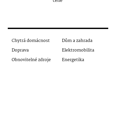
ceně
Chytrá domácnost
Dům a zahrada
Doprava
Elektromobilita
Obnovitelné zdroje
Energetika
Klimatická krize
Ekonomika
Fosilní paliva
Odpady
Ostatní
Zvířata
Vytápění a chlazení
Lesy
Voda
Ovzduší