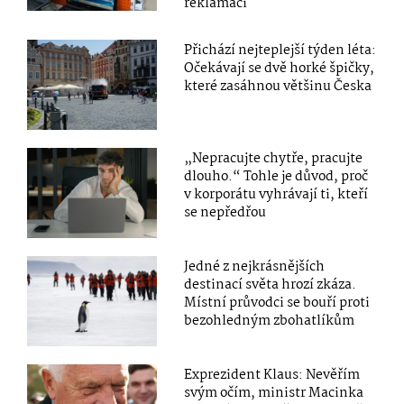
reklamaci
Přichází nejteplejší týden léta:
Očekávají se dvě horké špičky,
které zasáhnou většinu Česka
„Nepracujte chytře, pracujte
dlouho.“ Tohle je důvod, proč
v korporátu vyhrávají ti, kteří
se nepředřou
Jedné z nejkrásnějších
destinací světa hrozí zkáza.
Místní průvodci se bouří proti
bezohledným zbohatlíkům
Exprezident Klaus: Nevěřím
svým očím, ministr Macinka