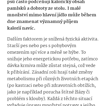
psů často podceňují kalorický obsah
pamlsků a dobroty ze stolu. I malé
množství mimo hlavní jídlo může během
dne znamenat významný příjem
kalorií navíc.
Dalším faktorem je snížená fyzická aktivita.
Starší pes nebo pes s pohybovým
omezením spí více a méně se hýbe. To
snižuje jeho energetickou potřebu, zatímco
dávka krmiva může zůstat stejná, což vede
k přibírání. Zásadní roli hrají také změny
metabolismu při různých životních etapách
(po kastraci nebo při zdravotních obtížích,
jako je například porucha štítné žlázy či
problém s klouby). Každá z těchto situací
vyžaduje úpravu množství potravy a jejího