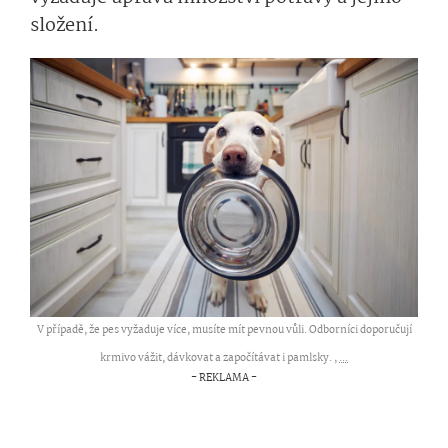
složení.
V případě, že pes vyžaduje více, musíte mít pevnou vůli. Odborníci doporučují
krmivo vážit, dávkovat a započítávat i pamlsky. ,
...