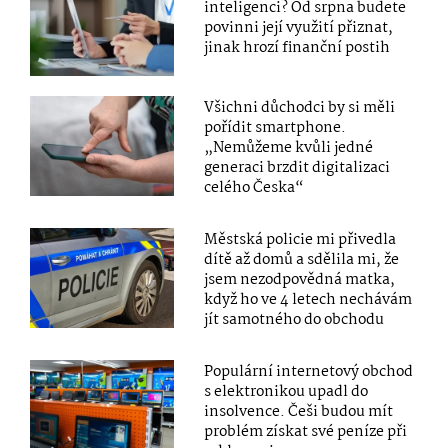
inteligenci? Od srpna budete
povinni její využití přiznat,
jinak hrozí finanční postih
Všichni důchodci by si měli
pořídit smartphone.
„Nemůžeme kvůli jedné
generaci brzdit digitalizaci
celého Česka“
Městská policie mi přivedla
dítě až domů a sdělila mi, že
jsem nezodpovědná matka,
když ho ve 4 letech nechávám
jít samotného do obchodu
Populární internetový obchod
s elektronikou upadl do
insolvence. Češi budou mít
problém získat své peníze při