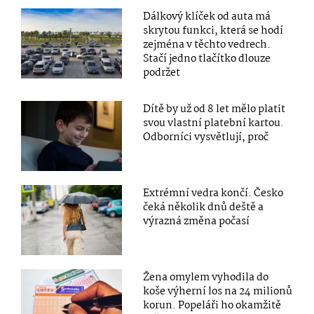
Dálkový klíček od auta má
skrytou funkci, která se hodí
zejména v těchto vedrech.
Stačí jedno tlačítko dlouze
podržet
Dítě by už od 8 let mělo platit
svou vlastní platební kartou.
Odborníci vysvětlují, proč
Extrémní vedra končí. Česko
čeká několik dnů deště a
výrazná změna počasí
Žena omylem vyhodila do
koše výherní los na 24 milionů
korun. Popeláři ho okamžitě