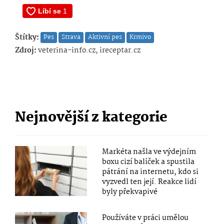
Štítky:
Pes
Strava
Aktivní pes
Krmivo
Zdroj:
veterina-info.cz, ireceptar.cz
Nejnovější z kategorie
Markéta našla ve výdejním
boxu cizí balíček a spustila
pátrání na internetu, kdo si
vyzvedl ten její. Reakce lidí
byly překvapivé
Používáte v práci umělou