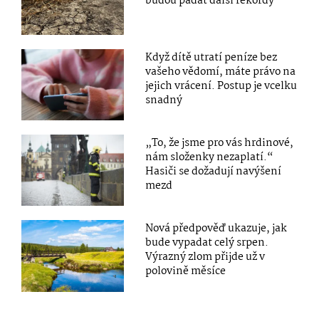
budou padat další rekordy
Když dítě utratí peníze bez
vašeho vědomí, máte právo na
jejich vrácení. Postup je vcelku
snadný
„To, že jsme pro vás hrdinové,
nám složenky nezaplatí.“
Hasiči se dožadují navýšení
mezd
Nová předpověď ukazuje, jak
bude vypadat celý srpen.
Výrazný zlom přijde už v
polovině měsíce