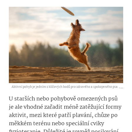
Aktivní pohyb je jedním z klíčových bodů pro zdravého a spokojeného psa. ,
...
U starších nebo pohybově omezených psů
je ale vhodné zařadit méně zatěžující formy
aktivit, mezi které patří plavání, chůze po
měkkém terénu nebo speciální cviky
fyzioterapie. Důležité je rovněž posilování