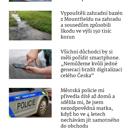
Vypouštěli zahradní bazén
z Mountfieldu na zahradu
a sousedům způsobili
škodu ve výši 150 tisíc
korun
Všichni důchodci by si
měli pořídit smartphone.
„Nemůžeme kvůli jedné
generaci brzdit digitalizaci
celého Česka“
Městská policie mi
přivedla dítě až domů a
sdělila mi, že jsem
nezodpovědná matka,
když ho ve 4 letech
nechávám jít samotného
do obchodu