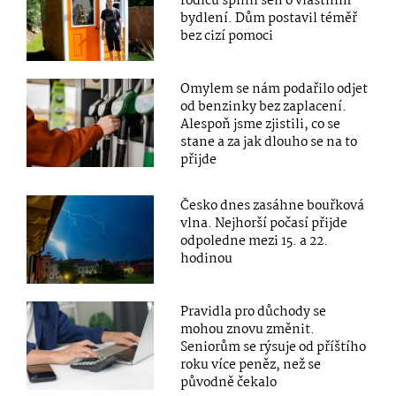
rodičů splnil sen o vlastním
bydlení. Dům postavil téměř
bez cizí pomoci
Omylem se nám podařilo odjet
od benzinky bez zaplacení.
Alespoň jsme zjistili, co se
stane a za jak dlouho se na to
přijde
Česko dnes zasáhne bouřková
vlna. Nejhorší počasí přijde
odpoledne mezi 15. a 22.
hodinou
Pravidla pro důchody se
mohou znovu změnit.
Seniorům se rýsuje od příštího
roku více peněz, než se
původně čekalo