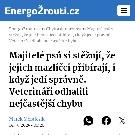
Toggl
navig
EnergoZrouti.cz
»
Chytrá domácnost
»
Majitelé psů si
stěžují, že jejich mazlíčci přibírají, i když jedí správně.
Veterináři odhalili nejčastější chybu
Majitelé psů si stěžují, že
jejich mazlíčci přibírají, i
když jedí správně.
Veterináři odhalili
nejčastější chybu
Marek Morafcsik
15. 9. 2025 ▪ 01:20