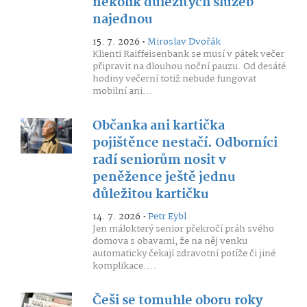
několik důležitých služeb
najednou
15. 7. 2026 •
Miroslav Dvořák
Klienti Raiffeisenbank se musí v pátek večer
připravit na dlouhou noční pauzu. Od desáté
hodiny večerní totiž nebude fungovat
mobilní ani...
Občanka ani kartička
pojištěnce nestačí. Odborníci
radí seniorům nosit v
peněžence ještě jednu
důležitou kartičku
14. 7. 2026 •
Petr Eybl
Jen málokterý senior překročí práh svého
domova s obavami, že na něj venku
automaticky čekají zdravotní potíže či jiné
komplikace....
Češi se tomuhle oboru roky