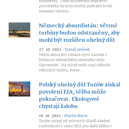
koloběžky. Stále oblíbenější dopravní
prostředky by brzy mohly podražit kvůli
omezení vývozu...
Německý absurdistán: větrné
turbíny budou odstraněny, aby
mohl být rozšířen uhelný důl
27. 10. 2022 •
Tomáš Jelínek
Velmi absurdní situace nyní nastala v
blízkosti německého uhelného dolu
Garzweiler. Na místě totiž stojí několik
větrných turbín, které...
Polský uhelný důl Turów získal
povolení EIA, těžba může
pokračovat. Ekologové
chystají žalobu
10. 10. 2022 •
Martin Bárta
Turów získal od místních úřadů kladné
rozhodnutí v rámci EIA pro další těžbu v