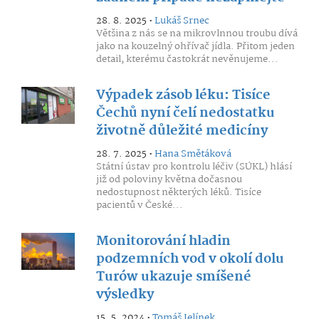
28. 8. 2025 •
Lukáš Srnec
Většina z nás se na mikrovlnnou troubu dívá
jako na kouzelný ohřívač jídla. Přitom jeden
detail, kterému častokrát nevěnujeme...
Výpadek zásob léku: Tisíce
Čechů nyní čelí nedostatku
životně důležité medicíny
28. 7. 2025 •
Hana Smětáková
Státní ústav pro kontrolu léčiv (SÚKL) hlásí
již od poloviny května dočasnou
nedostupnost některých léků. Tisíce
pacientů v České...
Monitorování hladin
podzemních vod v okolí dolu
Turów ukazuje smíšené
výsledky
15. 5. 2024 •
Tomáš Jelínek