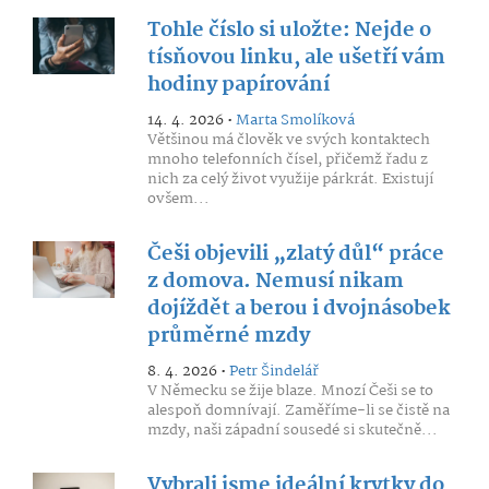
Tohle číslo si uložte: Nejde o
tísňovou linku, ale ušetří vám
hodiny papírování
14. 4. 2026 •
Marta Smolíková
Většinou má člověk ve svých kontaktech
mnoho telefonních čísel, přičemž řadu z
nich za celý život využije párkrát. Existují
ovšem...
Češi objevili „zlatý důl“ práce
z domova. Nemusí nikam
dojíždět a berou i dvojnásobek
průměrné mzdy
8. 4. 2026 •
Petr Šindelář
V Německu se žije blaze. Mnozí Češi se to
alespoň domnívají. Zaměříme-li se čistě na
mzdy, naši západní sousedé si skutečně...
Vybrali jsme ideální krytky do