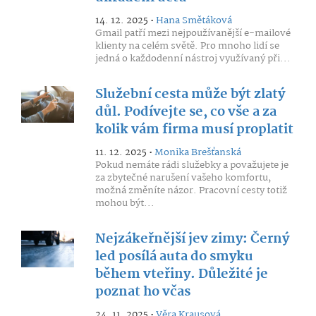
14. 12. 2025 •
Hana Smětáková
Gmail patří mezi nejpoužívanější e-mailové
klienty na celém světě. Pro mnoho lidí se
jedná o každodenní nástroj využívaný při...
Služební cesta může být zlatý
důl. Podívejte se, co vše a za
kolik vám firma musí proplatit
11. 12. 2025 •
Monika Brešťanská
Pokud nemáte rádi služebky a považujete je
za zbytečné narušení vašeho komfortu,
možná změníte názor. Pracovní cesty totiž
mohou být...
Nejzákeřnější jev zimy: Černý
led posílá auta do smyku
během vteřiny. Důležité je
poznat ho včas
24. 11. 2025 •
Věra Krausová