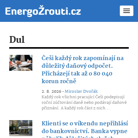
Toggl
navig
Dul
Češi každý rok zapomínají na
důležitý daňový odpočet.
Přicházejí tak až o 80 040
korun ročně
2. 8. 2026 •
Miroslav Dvořák
Každý rok všichni pracující Češi podepisují
roční zúčtování daně nebo podávají daňové
přiznání. A každý rok část z nich...
Klienti se o víkendu nepřihlásí
do bankovnictví. Banka vypne