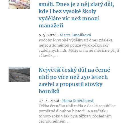
smáli. Dnes je z něj zlatý důl,
kde i bez vysoké školy
vyděláte víc než mnozí
manažeři
9. 5. 2026 •
Marta Smolíková
Podobně vysoké výdělky už dnes zdaleka
nejsou doménou pouze vysokoškolsky
vzdělaných lidí. Může si na ně měsíčně přijít
i člověk,...
Největší český důl na černé
uhlí po více než 250 letech
zavřel a propustil stovky
horníků
27. 4. 2026 •
Hana Smětáková
Těžba černého uhlí měla v České republice
poměrně dlouhou historii. Na začátku
tohoto roku však byla těžba v posledním
černouhelném...