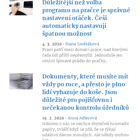
Důležitější než volba
programu na pračce je správné
nastavení otáček. Češi
automaticky nastavují
špatnou možnost
4. 3. 2026 •
Hana Smětáková
Praní patří mezi domácí práce, nad kterými
řada lidí příliš nepřemýšlí. Jednoduše jen
umístí špinavé prádlo do pračky,...
Dokumenty, které musíte mít
vždy po ruce, a přesto je plno
lidí vyhazuje do koše. Jsou
důležité pro pojišťovnu i
nečekanou kontrolu úředníků
19. 2. 2026 •
Anna Adlerová
Nikomu z nás se nechce zbytečně hromadit
papíry, zvlášť když se zdá, že se týkají
událostí dávno minulých. Ale někdy mohou