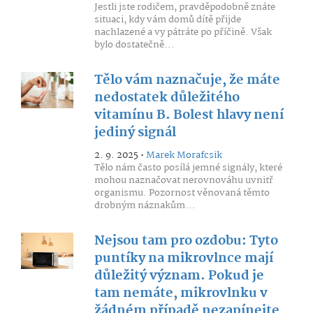
Jestli jste rodičem, pravděpodobně znáte
situaci, kdy vám domů dítě přijde
nachlazené a vy pátráte po příčině. Však
bylo dostatečně...
Tělo vám naznačuje, že máte
nedostatek důležitého
vitamínu B. Bolest hlavy není
jediný signál
2. 9. 2025 •
Marek Morafcsik
Tělo nám často posílá jemné signály, které
mohou naznačovat nerovnováhu uvnitř
organismu. Pozornost věnovaná těmto
drobným náznakům...
Nejsou tam pro ozdobu: Tyto
puntíky na mikrovlnce mají
důležitý význam. Pokud je
tam nemáte, mikrovlnku v
žádném případě nezapínejte