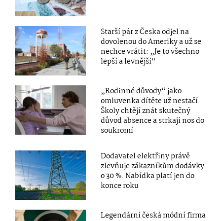
Starší pár z Česka odjel na
dovolenou do Ameriky a už se
nechce vrátit: „Je to všechno
lepší a levnější“
„Rodinné důvody“ jako
omluvenka dítěte už nestačí.
Školy chtějí znát skutečný
důvod absence a strkají nos do
soukromí
Dodavatel elektřiny právě
zlevňuje zákazníkům dodávky
o 30 %. Nabídka platí jen do
konce roku
Legendární česká módní firma