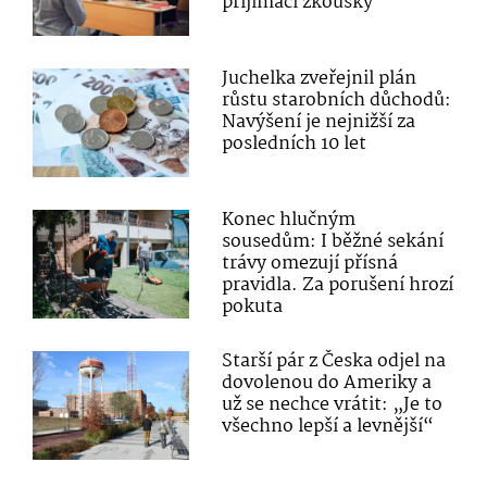
přijímací zkoušky
Juchelka zveřejnil plán
růstu starobních důchodů:
Navýšení je nejnižší za
posledních 10 let
Konec hlučným
sousedům: I běžné sekání
trávy omezují přísná
pravidla. Za porušení hrozí
pokuta
Starší pár z Česka odjel na
dovolenou do Ameriky a
už se nechce vrátit: „Je to
všechno lepší a levnější“