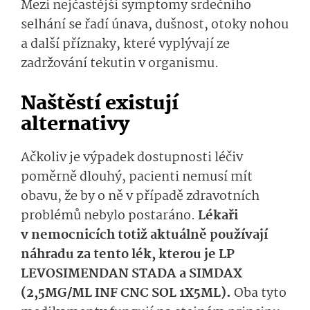
Mezi nejčastější symptomy srdečního
selhání se řadí únava, dušnost, otoky nohou
a další příznaky, které vyplývají ze
zadržování tekutin v organismu.
Naštěstí existují
alternativy
Ačkoliv je výpadek dostupnosti léčiv
poměrně dlouhý, pacienti nemusí mít
obavu, že by o ně v případě zdravotních
problémů nebylo postaráno.
Lékaři
v nemocnicích totiž aktuálně používají
náhradu za tento lék, kterou je LP
LEVOSIMENDAN STADA a SIMDAX
(2,5MG/ML INF CNC SOL 1X5ML).
Oba tyto