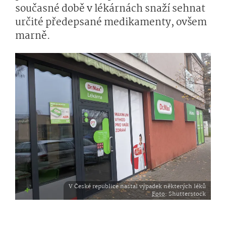
současné době v lékárnách snaží sehnat
určité předepsané medikamenty, ovšem
marně.
V České republice nastal výpadek některých léků
Foto
: Shutterstock