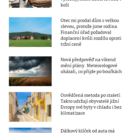
koši
Otec mi prodal dům s velkou
slevou, protože jsme rodina.
Finanční úřad požadoval
doplacení kvůli rozdílu oproti
tržní ceně
Nová předpověď na víkend
mění plány. Meteorologové
ukázali, co přijde po bouřkách
Osvědčená metoda po staletí:
Takto udržují obyvatelé jižní
Evropy své byty v chladu i bez
klimatizace
Dálkový klíček od auta má