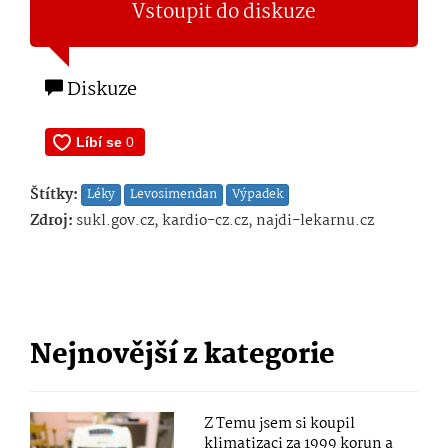
Vstoupit do diskuze
Diskuze
Štítky:
Léky
Levosimendan
Výpadek
Zdroj:
sukl.gov.cz, kardio-cz.cz, najdi-lekarnu.cz
Nejnovější z kategorie
Z Temu jsem si koupil
klimatizaci za 1999 korun a