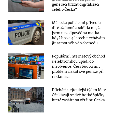
generaci brzdit digitalizaci
celého Česka“
Městská policie mi přivedla
dítě až domů a sdělila mi, že
jsem nezodpovědná matka,
když ho ve 4 letech nechávám
jít samotného do obchodu
Populární internetový obchod
s elektronikou upadl do
insolvence. Češi budou mít
problém získat své peníze při
reklamaci
Přichází nejteplejší týden léta:
Očekávají se dvě horké špičky,
které zasáhnou většinu Česka