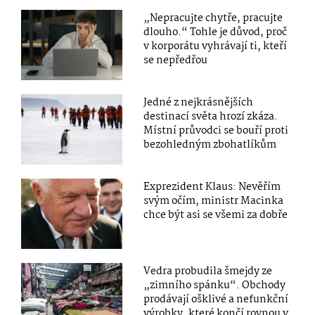
„Nepracujte chytře, pracujte
dlouho.“ Tohle je důvod, proč
v korporátu vyhrávají ti, kteří
se nepředřou
Jedné z nejkrásnějších
destinací světa hrozí zkáza.
Místní průvodci se bouří proti
bezohledným zbohatlíkům
Exprezident Klaus: Nevěřím
svým očím, ministr Macinka
chce být asi se všemi za dobře
Vedra probudila šmejdy ze
„zimního spánku“. Obchody
prodávají ošklivé a nefunkční
výrobky, které končí rovnou v