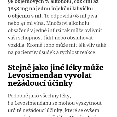
98 objemových % alkoholu, což činí až
3848 mg na jednu injekční lahvičku
o objemu 5 ml.
To odpovídá 98 ml piva
nebo 41 ml vína. Množství alkoholu
obsažené v jedné infuzi tak může ovlivnit
vaši schopnost řídit nebo obsluhovat
vozidla. Kromě toho může mít lék vliv také
na pacientův úsudek a rychlost reakce.
Stejně jako jiné léky může
Levosimendan vyvolat
nežádoucí účinky
Podobně jako všechny léky,
i u Levosimendanu se mohou vyskytnout
určité nežádoucí účinky, které se ovšem