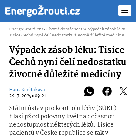
Toggl
navig
EnergoZrouti.cz
»
Chytrá domácnost
»
Výpadek zásob léku:
Tisíce Čechů nyní čelí nedostatku životně důležité medicíny
Výpadek zásob léku: Tisíce
Čechů nyní čelí nedostatku
životně důležité medicíny
Hana Smětáková
28. 7. 2025 ▪ 09:21
Státní ústav pro kontrolu léčiv (SÚKL)
hlásí již od poloviny května dočasnou
nedostupnost některých léků. Tisíce
pacientů v České republice se tak v