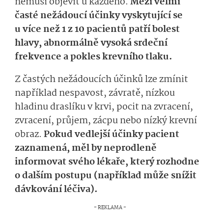
nemusí objevit u každého.
Mezi velmi
časté nežádoucí účinky vyskytující se
u více než 1 z 10 pacientů patří bolest
hlavy, abnormálně vysoká srdeční
frekvence a pokles krevního tlaku.
Z častých nežádoucích účinků lze zmínit
například nespavost, závratě, nízkou
hladinu draslíku v krvi, pocit na zvracení,
zvracení, průjem, zácpu nebo nízký krevní
obraz.
Pokud vedlejší účinky pacient
zaznamená, měl by neprodleně
informovat svého lékaře, který rozhodne
o dalším postupu (například může snížit
dávkování léčiva).