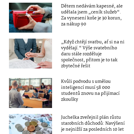
Dětem nedávám kapesné, ale
udělala jsem „ceník služeb“.
Za vynesení koše je 30 korun,
za nákup 90
„Když chtějí svatbu, ať si na ni
vydělají.“ Výše svatebního
daru stále rozděluje
společnost, přitom je to tak
zbytečné řešit
Kvůli podvodu s umělou
inteligencí musí 58 000
studentů znovu na přijímací
zkoušky
Juchelka zveřejnil plán růstu
starobních důchodů: Navýšení
je nejnižší za posledních 10 let