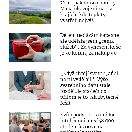
36 °C, pak dorazí bouřky.
Mapa ukazuje situaci v
krajích, kde teploty
vystřelí nejvýš
Dětem nedávám kapesné,
ale udělala jsem „ceník
služeb“. Za vynesení koše
je 30 korun, za nákup 90
„Když chtějí svatbu, ať si
na ni vydělají.“ Výše
svatebního daru stále
rozděluje společnost,
přitom je to tak zbytečné
řešit
Kvůli podvodu s umělou
inteligencí musí 58 000
studentů znovu na