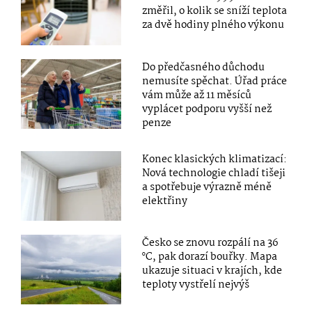
změřil, o kolik se sníží teplota
za dvě hodiny plného výkonu
Do předčasného důchodu
nemusíte spěchat. Úřad práce
vám může až 11 měsíců
vyplácet podporu vyšší než
penze
Konec klasických klimatizací:
Nová technologie chladí tišeji
a spotřebuje výrazně méně
elektřiny
Česko se znovu rozpálí na 36
°C, pak dorazí bouřky. Mapa
ukazuje situaci v krajích, kde
teploty vystřelí nejvýš