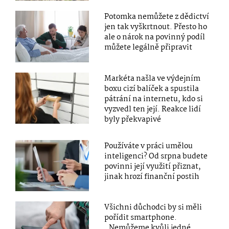
Potomka nemůžete z dědictví
jen tak vyškrtnout. Přesto ho
ale o nárok na povinný podíl
můžete legálně připravit
Markéta našla ve výdejním
boxu cizí balíček a spustila
pátrání na internetu, kdo si
vyzvedl ten její. Reakce lidí
byly překvapivé
Používáte v práci umělou
inteligenci? Od srpna budete
povinni její využití přiznat,
jinak hrozí finanční postih
Všichni důchodci by si měli
pořídit smartphone.
„Nemůžeme kvůli jedné