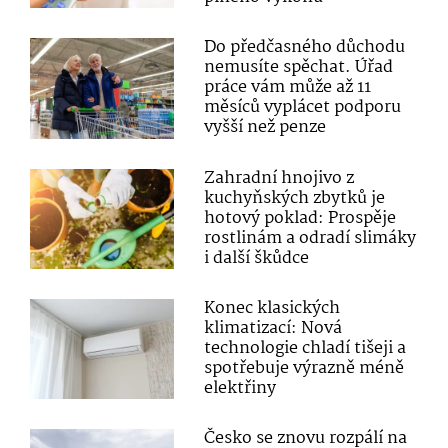
Do předčasného důchodu
nemusíte spěchat. Úřad
práce vám může až 11
měsíců vyplácet podporu
vyšší než penze
Zahradní hnojivo z
kuchyňských zbytků je
hotový poklad: Prospěje
rostlinám a odradí slimáky
i další škůdce
Konec klasických
klimatizací: Nová
technologie chladí tišeji a
spotřebuje výrazně méně
elektřiny
Česko se znovu rozpálí na