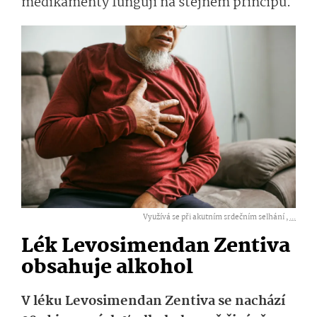
medikamenty fungují na stejném principu.
Využívá se při akutním srdečním selhání ,
...
Lék Levosimendan Zentiva
obsahuje alkohol
V léku Levosimendan Zentiva se nachází