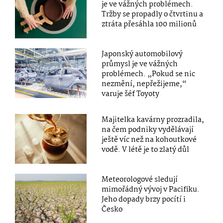
je ve vážných problémech.
Tržby se propadly o čtvrtinu a
ztráta přesáhla 100 milionů
Japonský automobilový
průmysl je ve vážných
problémech. „Pokud se nic
nezmění, nepřežijeme,“
varuje šéf Toyoty
Majitelka kavárny prozradila,
na čem podniky vydělávají
ještě víc než na kohoutkové
vodě. V létě je to zlatý důl
Meteorologové sledují
mimořádný vývoj v Pacifiku.
Jeho dopady brzy pocítí i
Česko