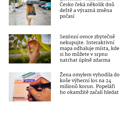
Česko čeká několik dnů
deště a výrazná změna
počasí
Sezónní ovoce zbytečně
nekupujte. Interaktivní
mapa odhaluje místa, kde
si ho můžete v srpnu
natrhat úplně zdarma
Žena omylem vyhodila do
koše výherní los na 24
milionů korun. Popeláři
ho okamžitě začali hledat