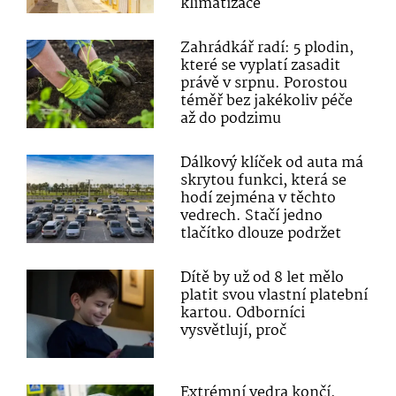
klimatizace
Zahrádkář radí: 5 plodin,
které se vyplatí zasadit
právě v srpnu. Porostou
téměř bez jakékoliv péče
až do podzimu
Dálkový klíček od auta má
skrytou funkci, která se
hodí zejména v těchto
vedrech. Stačí jedno
tlačítko dlouze podržet
Dítě by už od 8 let mělo
platit svou vlastní platební
kartou. Odborníci
vysvětlují, proč
Extrémní vedra končí.