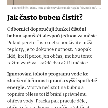
Funkce čištění bubnu je na pračce obvykle označena jako "drum clean". ,
...
Jak často buben čistit?
Odborníci doporučují funkci čištění
bubnu spouštět alespoň jednou za měsíc.
Pokud perete často nebo používáte nižší
teploty, je to dokonce nutnost. Naopak
lidé, kteří perou jen občas, mohou tento
režim využívat každé dva až tři měsíce.
Ignorování tohoto programu vede ke
zhoršení účinnosti praní a vyšší spotřebě
energie.
Vrstva nečistot na bubnu a
topném tělese totiž brání správnému
ohřevu vody. Pračka pak pracuje déle,
ohřívá víc a nakonec se může přehřívat.