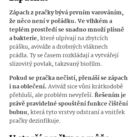
Zápach z pračky bývá prvním varováním,
že něco není v pořádku. Ve vlhkém a
teplém prostředí se snadno množí plísně
a bakterie
, které ulpívají na zbytcích
prášku, aviváže a drobných vláknech
prádla. Ty se časem rozkládají a vytvářejí
slizovitý povlak, takzvaný biofilm.
Pokud se pračka nečistí, přenáší se zápach
i na oblečení.
Aviváž sice vůni krátkodobě
přehluší, ale problém nevyřeší.
Řešením je
právě pravidelné spouštění funkce čištění
bubnu
, která tyto vrstvy odstraní a vnitřek
pračky dezinfikuje.