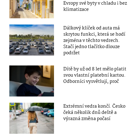
Evropy své byty v chladu i bez
klimatizace
Dálkový klíček od auta má
skrytou funkci, která se hodí
zejména v těchto vedrech.
Stačí jedno tlačítko dlouze
podržet
Dítě by už od 8 let mělo platit
svou vlastní platební kartou.
Odborníci vysvětlují, proč
Extrémní vedra končí. Česko
čeká několik dnů deště a
výrazná změna počasí