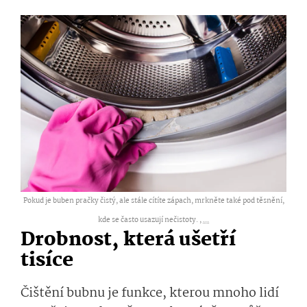
Pokud je buben pračky čistý, ale stále cítíte zápach, mrkněte také pod těsnění,
kde se často usazují nečistoty. ,
...
Drobnost, která ušetří
tisíce
Čištění bubnu je funkce, kterou mnoho lidí