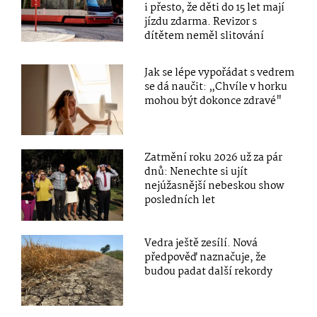
i přesto, že děti do 15 let mají
jízdu zdarma. Revizor s
dítětem neměl slitování
Jak se lépe vypořádat s vedrem
se dá naučit: „Chvíle v horku
mohou být dokonce zdravé"
Zatmění roku 2026 už za pár
dnů: Nenechte si ujít
nejúžasnější nebeskou show
posledních let
Vedra ještě zesílí. Nová
předpověď naznačuje, že
budou padat další rekordy