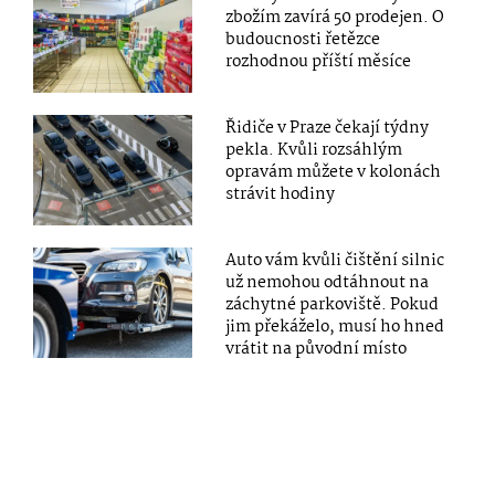
zbožím zavírá 50 prodejen. O
budoucnosti řetězce
rozhodnou příští měsíce
Řidiče v Praze čekají týdny
pekla. Kvůli rozsáhlým
opravám můžete v kolonách
strávit hodiny
Auto vám kvůli čištění silnic
už nemohou odtáhnout na
záchytné parkoviště. Pokud
jim překáželo, musí ho hned
vrátit na původní místo