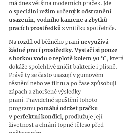
má dnes většina moderních praček. Jde
o
speciální režim určený k odstranění
usazenin, vodního kamene a zbytků
pracích prostředků
z vnitřku spotřebiče.
Na rozdíl od běžného praní
nevyužívá
žádné prací prostředky
.
Vystačí si pouze
s horkou vodu o teplotě kolem 90 °C
, která
dokáže spolehlivě zničit bakterie i plísně.
Právě ty se často usazují v gumovém
těsnění nebo ve filtru a po čase způsobují
zápach a zhoršené výsledky
praní. Pravidelné spuštění tohoto
programu
pomáhá udržet pračku
v perfektní kondici,
prodlužuje její
životnost a chrání topné těleso před