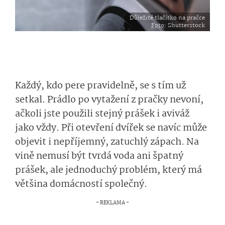
Důležité tlačítko na pračce
Foto
: Shutterstock
Každý, kdo pere pravidelně, se s tím už
setkal. Prádlo po vytažení z pračky nevoní,
ačkoli jste použili stejný prášek i aviváž
jako vždy. Při otevření dvířek se navíc může
objevit i nepříjemný, zatuchlý zápach. Na
vině nemusí být tvrdá voda ani špatný
prášek, ale jednoduchý problém, který má
většina domácností společný.