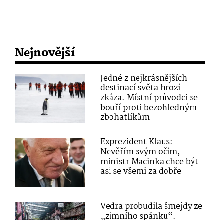
Nejnovější
Jedné z nejkrásnějších
destinací světa hrozí
zkáza. Místní průvodci se
bouří proti bezohledným
zbohatlíkům
Exprezident Klaus:
Nevěřím svým očím,
ministr Macinka chce být
asi se všemi za dobře
Vedra probudila šmejdy ze
„zimního spánku“.