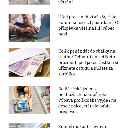
větrání
Úřad práce nabízí až 289 tisíc
korun na rozjezd podnikání. O
příspěvku většina lidí vůbec
neví
Kolik peněz dát do obálky na
svatbu? Odborník na etiketu
prozradil, pod jakou částkou si
uříznete ostudu a budete za
skrblíka
Rodiče čeká jeden z
nejdražších nákupů roku.
Výbava pro školáka vyjde i na
desetitisíce, stát ale nabízí
příspěvek
Známý diskont s levným