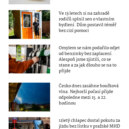
Ve 13 letech si na zahradě
rodičů splnil sen o vlastním
bydlení. Dům postavil téměř
bez cizí pomoci
Omylem se nám podařilo odjet
od benzinky bez zaplacení.
Alespoň jsme zjistili, co se
stane a za jak dlouho se na to
přijde
Česko dnes zasáhne bouřková
vlna. Nejhorší počasí přijde
odpoledne mezi 15. a 22.
hodinou
11letý chlapec dostal pokutu za
jízdu bez lístku v pražské MHD