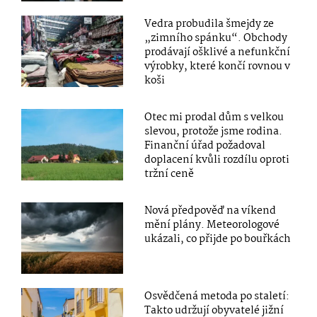
Vedra probudila šmejdy ze
„zimního spánku“. Obchody
prodávají ošklivé a nefunkční
výrobky, které končí rovnou v
koši
Otec mi prodal dům s velkou
slevou, protože jsme rodina.
Finanční úřad požadoval
doplacení kvůli rozdílu oproti
tržní ceně
Nová předpověď na víkend
mění plány. Meteorologové
ukázali, co přijde po bouřkách
Osvědčená metoda po staletí:
Takto udržují obyvatelé jižní