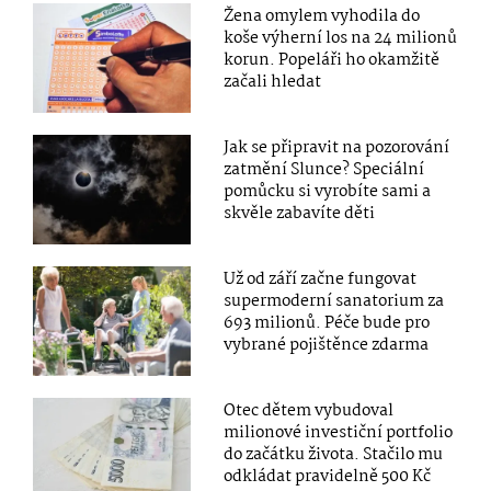
Žena omylem vyhodila do
koše výherní los na 24 milionů
korun. Popeláři ho okamžitě
začali hledat
Jak se připravit na pozorování
zatmění Slunce? Speciální
pomůcku si vyrobíte sami a
skvěle zabavíte děti
Už od září začne fungovat
supermoderní sanatorium za
693 milionů. Péče bude pro
vybrané pojištěnce zdarma
Otec dětem vybudoval
milionové investiční portfolio
do začátku života. Stačilo mu
odkládat pravidelně 500 Kč