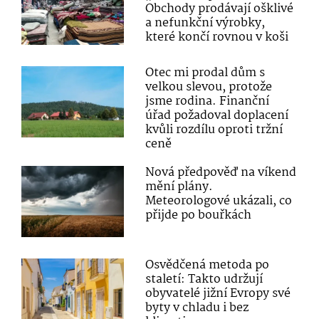
Obchody prodávají ošklivé
a nefunkční výrobky,
které končí rovnou v koši
Otec mi prodal dům s
velkou slevou, protože
jsme rodina. Finanční
úřad požadoval doplacení
kvůli rozdílu oproti tržní
ceně
Nová předpověď na víkend
mění plány.
Meteorologové ukázali, co
přijde po bouřkách
Osvědčená metoda po
staletí: Takto udržují
obyvatelé jižní Evropy své
byty v chladu i bez