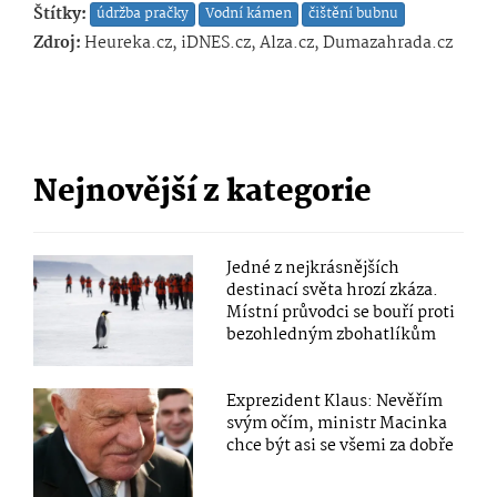
Štítky:
údržba pračky
Vodní kámen
čištění bubnu
Zdroj:
Heureka.cz, iDNES.cz, Alza.cz, Dumazahrada.cz
Nejnovější z kategorie
Jedné z nejkrásnějších
destinací světa hrozí zkáza.
Místní průvodci se bouří proti
bezohledným zbohatlíkům
Exprezident Klaus: Nevěřím
svým očím, ministr Macinka
chce být asi se všemi za dobře