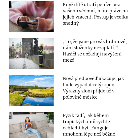
Když dítě utratí peníze bez
vašeho vědomí, máte právo na
jejich vrácení. Postup je vcelku
snadný
„To, že jsme pro vás hrdinové,
nám složenky nezaplatí.“
Hasiči se dožadují navýšení
mezd
Nová předpověď ukazuje, jak
bude vypadat celý srpen.
Výrazný zlom přijde už v
polovině měsíce
Fyzik radí, jak během
tropických dnů rychle
ochladit byt. Funguje
mnohem lépe než běžné