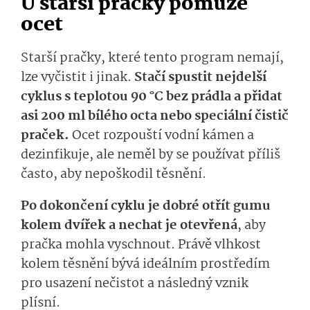
U starší pračky pomůže
ocet
Starší pračky, které tento program nemají,
lze vyčistit i jinak.
Stačí spustit nejdelší
cyklus s teplotou 90 °C bez prádla a přidat
asi 200 ml bílého octa nebo speciální čistič
praček.
Ocet rozpouští vodní kámen a
dezinfikuje, ale neměl by se používat příliš
často, aby nepoškodil těsnění.
Po dokončení cyklu je dobré otřít gumu
kolem dvířek a nechat je otevřená
, aby
pračka mohla vyschnout. Právě vlhkost
kolem těsnění bývá ideálním prostředím
pro usazení nečistot a následný vznik
plísní.