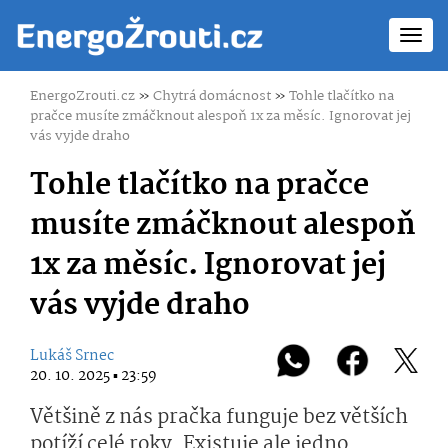
Toggl
navig
EnergoZrouti.cz
»
Chytrá domácnost
»
Tohle tlačítko na
pračce musíte zmáčknout alespoň 1x za měsíc. Ignorovat jej
vás vyjde draho
Tohle tlačítko na pračce
musíte zmáčknout alespoň
1x za měsíc. Ignorovat jej
vás vyjde draho
Lukáš Srnec
20. 10. 2025 ▪ 23:59
Většině z nás pračka funguje bez větších
potíží celé roky. Existuje ale jedno