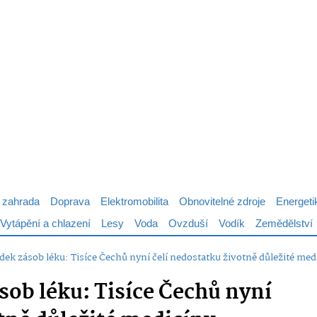
 zahrada
Doprava
Elektromobilita
Obnovitelné zdroje
Energeti
Vytápění a chlazení
Lesy
Voda
Ovzduší
Vodík
Zemědělství
dek zásob léku: Tisíce Čechů nyní čelí nedostatku životně důležité med
sob léku: Tisíce Čechů nyní