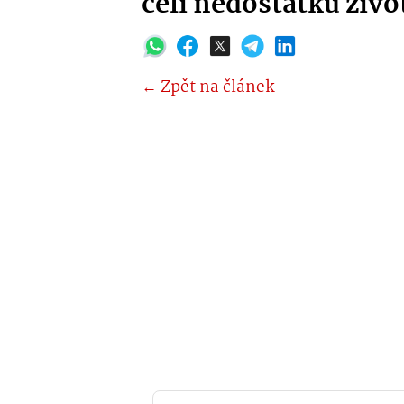
čelí nedostatku živo
← Zpět na článek