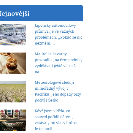
Nejnovější
Japonský automobilový
průmysl je ve vážných
problémech. „Pokud se nic
nezmění,...
Majitelka kavárny
prozradila, na čem podniky
vydělávají ještě víc než
na...
Meteorologové sledují
mimořádný vývoj v
Pacifiku. Jeho dopady brzy
pocítí i Česko
Když jsem viděla, co
soused pořídil dětem,
vstávaly mi vlasy hrůzou.
Je to horší...