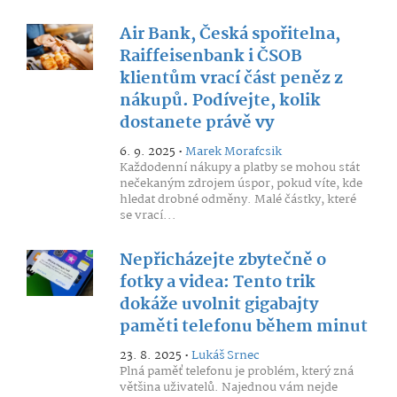
Air Bank, Česká spořitelna,
Raiffeisenbank i ČSOB
klientům vrací část peněz z
nákupů. Podívejte, kolik
dostanete právě vy
6. 9. 2025 •
Marek Morafcsik
Každodenní nákupy a platby se mohou stát
nečekaným zdrojem úspor, pokud víte, kde
hledat drobné odměny. Malé částky, které
se vrací...
Nepřicházejte zbytečně o
fotky a videa: Tento trik
dokáže uvolnit gigabajty
paměti telefonu během minut
23. 8. 2025 •
Lukáš Srnec
Plná paměť telefonu je problém, který zná
většina uživatelů. Najednou vám nejde