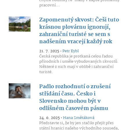
chytré hodinky i e-maily v kapse proměnily
pracovní...
Zapomenutý skvost: Češi tuto
krásnou plovárnu ignorují,
zahraniční turisté se sem s
nadšením vracejí každý rok
21. 7. 2025 •
Petr Eybl
Česká republika je protkaná celou řadou
přírodních i uměle vybudovaných skvostů.
Některé z nich mají v oblibě i zahraniční
turisté.
Padlo rozhodnutí o zrušení
střídání času. Česko i
Slovensko mohou být v
odlišném časovém pásmu
24. 6. 2025 •
Hana Smětáková
Představte si, že by jen stačilo přejít přes
státní hranici našeho východního souseda,