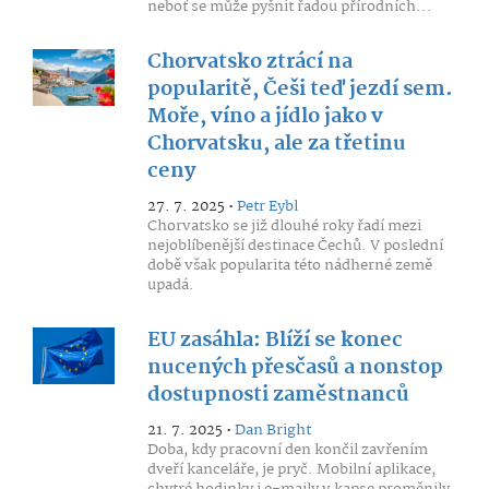
neboť se může pyšnit řadou přírodních...
Chorvatsko ztrácí na
popularitě, Češi teď jezdí sem.
Moře, víno a jídlo jako v
Chorvatsku, ale za třetinu
ceny
27. 7. 2025 •
Petr Eybl
Chorvatsko se již dlouhé roky řadí mezi
nejoblíbenější destinace Čechů. V poslední
době však popularita této nádherné země
upadá.
EU zasáhla: Blíží se konec
nucených přesčasů a nonstop
dostupnosti zaměstnanců
21. 7. 2025 •
Dan Bright
Doba, kdy pracovní den končil zavřením
dveří kanceláře, je pryč. Mobilní aplikace,