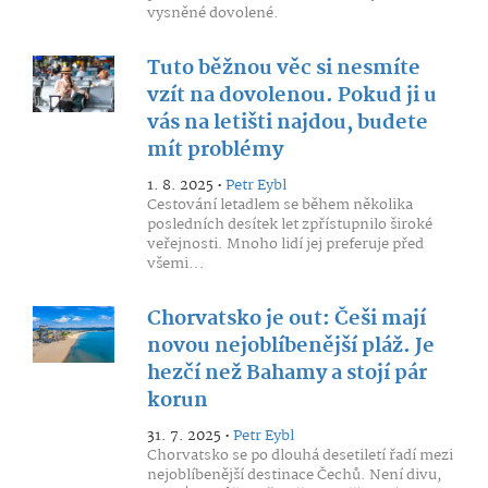
vysněné dovolené.
Tuto běžnou věc si nesmíte
vzít na dovolenou. Pokud ji u
vás na letišti najdou, budete
mít problémy
1. 8. 2025 •
Petr Eybl
Cestování letadlem se během několika
posledních desítek let zpřístupnilo široké
veřejnosti. Mnoho lidí jej preferuje před
všemi...
Chorvatsko je out: Češi mají
novou nejoblíbenější pláž. Je
hezčí než Bahamy a stojí pár
korun
31. 7. 2025 •
Petr Eybl
Chorvatsko se po dlouhá desetiletí řadí mezi
nejoblíbenější destinace Čechů. Není divu,