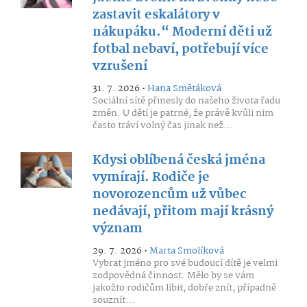
zastavit eskalátory v
nákupáku.“ Moderní děti už
fotbal nebaví, potřebují více
vzrušení
31. 7. 2026 •
Hana Smětáková
Sociální sítě přinesly do našeho života řadu
změn. U dětí je patrné, že právě kvůli nim
často tráví volný čas jinak než...
Kdysi oblíbená česká jména
vymírají. Rodiče je
novorozencům už vůbec
nedávají, přitom mají krásný
význam
29. 7. 2026 •
Marta Smolíková
Vybrat jméno pro své budoucí dítě je velmi
zodpovědná činnost. Mělo by se vám
jakožto rodičům líbit, dobře znít, případně
souznít...