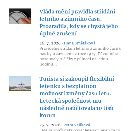
Vláda mění pravidla střídání
letního a zimního času.
Prozradila, kdy se chystá jeho
úplné zrušení
26. 7. 2026 •
Hana Smětáková
Pravidelné střídání letního a zimního času u
nás bylo zavedeno v roce 1979. Původně se
posouvaly ručičky z půlnoci na jednu
hodinu...
Turista si zakoupil flexibilní
letenku s bezplatnou
možností změny času letu.
Letecká společnost mu
následně naúčtovala 10 tisíc
korun
25. 7. 2026 •
Petra Velíková
Lidé se snaží nakupovat letenky nejen za co