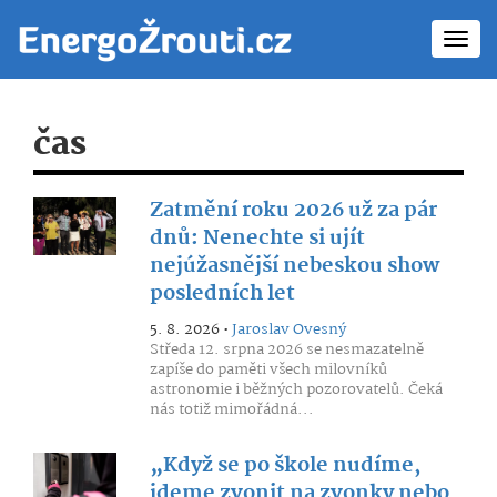
Toggl
navig
čas
Zatmění roku 2026 už za pár
dnů: Nenechte si ujít
nejúžasnější nebeskou show
posledních let
5. 8. 2026 •
Jaroslav Ovesný
Středa 12. srpna 2026 se nesmazatelně
zapíše do paměti všech milovníků
astronomie i běžných pozorovatelů. Čeká
nás totiž mimořádná...
„Když se po škole nudíme,
jdeme zvonit na zvonky nebo