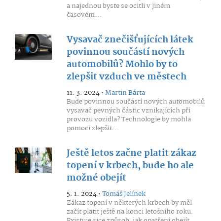
a najednou byste se ocitli v jiném
časovém...
Vysavač znečišťujících látek
povinnou součástí nových
automobilů? Mohlo by to
zlepšit vzduch ve městech
11. 3. 2024 •
Martin Bárta
Bude povinnou součástí nových automobilů
vysavač pevných částic vznikajících při
provozu vozidla? Technologie by mohla
pomoci zlepšit...
Ještě letos začne platit zákaz
topení v krbech, bude ho ale
možné obejít
5. 1. 2024 •
Tomáš Jelínek
Zákaz topení v některých krbech by měl
začít platit ještě na konci letošního roku.
Existuje sice způsob, jak opatření obejít,...