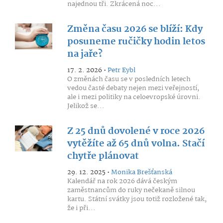
najednou tři. Zkrácená noc...
Změna času 2026 se blíží: Kdy
posuneme ručičky hodin letos
na jaře?
17. 2. 2026 •
Petr Eybl
O změnách času se v posledních letech
vedou časté debaty nejen mezi veřejností,
ale i mezi politiky na celoevropské úrovni.
Jelikož se...
Z 25 dnů dovolené v roce 2026
vytěžíte až 65 dnů volna. Stačí
chytře plánovat
29. 12. 2025 •
Monika Brešťanská
Kalendář na rok 2026 dává českým
zaměstnancům do ruky nečekaně silnou
kartu. Státní svátky jsou totiž rozložené tak,
že i při...