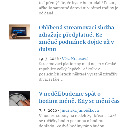
teď přemýšlíte, že byste ho prodali? Pozor,
ačkoliv samotné darování v rámci rodiny je
od daně...
Oblíbená streamovací služba
zdražuje předplatné. Ke
změně podmínek dojde už v
dubnu
19. 3. 2026 •
Věra Krausová
Streamovací platformy mají nejen v České
republice velký úspěch. Ačkoliv v
posledních letech některé výrazně zdražily,
diváci stále...
V neděli budeme spát o
hodinu méně. Kdy se mění čas
7. 3. 2026 •
Jindřiška Janoušková
V noci ze soboty na neděli 29. března 2026
se ručičky hodin posunou o hodinu
dopředu. Ve dvě hodiny ráno budou