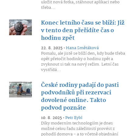
uložit nová fotka, stáhnout aplikaci nebo
třeba...
Konec letního času se blíží: Již
v tento den přeřídíte čas o
hodinu zpět
22. 8. 2025 •
Hana Smětáková
Pomalu, ale jistě se blíží den, kdy bude třeba
opět přetočit hodinky o hodinu zpět a
zvyknout si tak na nový režim. Letní čas
vystřídá...
České rodiny padají do pasti
podvodníků při rezervaci
dovolené online. Takto
podvod poznáte
10. 8. 2025 •
Petr Eybl
Díky moderním technologiím je dnes
možné celou řadu záležitostí provést z
pohodlí domova - a to včetně objednání