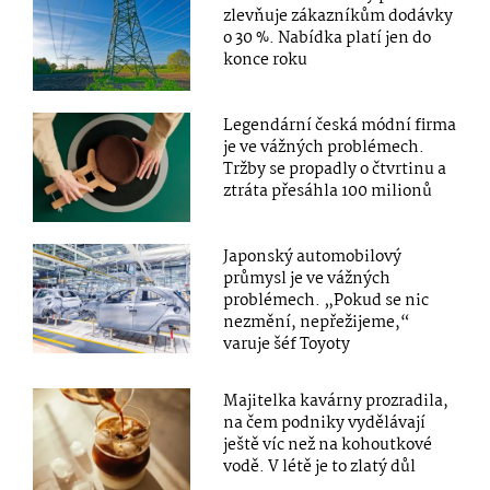
zlevňuje zákazníkům dodávky
o 30 %. Nabídka platí jen do
konce roku
Legendární česká módní firma
je ve vážných problémech.
Tržby se propadly o čtvrtinu a
ztráta přesáhla 100 milionů
Japonský automobilový
průmysl je ve vážných
problémech. „Pokud se nic
nezmění, nepřežijeme,“
varuje šéf Toyoty
Majitelka kavárny prozradila,
na čem podniky vydělávají
ještě víc než na kohoutkové
vodě. V létě je to zlatý důl