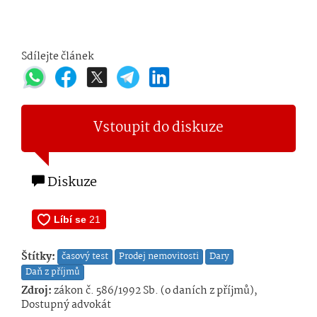
Sdílejte článek
Vstoupit do diskuze
Diskuze
Štítky:
časový test
Prodej nemovitosti
Dary
Daň z příjmů
Zdroj:
zákon č. 586/1992 Sb. (o daních z příjmů),
Dostupný advokát