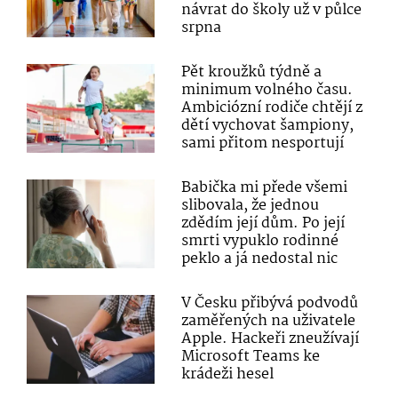
návrat do školy už v půlce
srpna
Pět kroužků týdně a
minimum volného času.
Ambiciózní rodiče chtějí z
dětí vychovat šampiony,
sami přitom nesportují
Babička mi přede všemi
slibovala, že jednou
zdědím její dům. Po její
smrti vypuklo rodinné
peklo a já nedostal nic
V Česku přibývá podvodů
zaměřených na uživatele
Apple. Hackeři zneužívají
Microsoft Teams ke
krádeži hesel