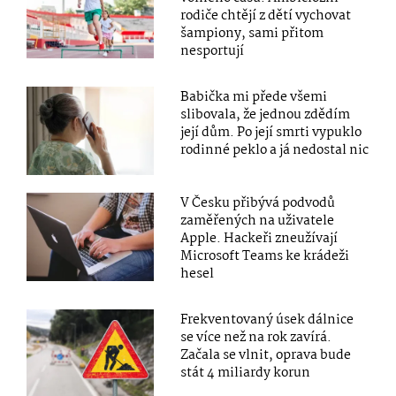
rodiče chtějí z dětí vychovat
šampiony, sami přitom
nesportují
Babička mi přede všemi
slibovala, že jednou zdědím
její dům. Po její smrti vypuklo
rodinné peklo a já nedostal nic
V Česku přibývá podvodů
zaměřených na uživatele
Apple. Hackeři zneužívají
Microsoft Teams ke krádeži
hesel
Frekventovaný úsek dálnice
se více než na rok zavírá.
Začala se vlnit, oprava bude
stát 4 miliardy korun