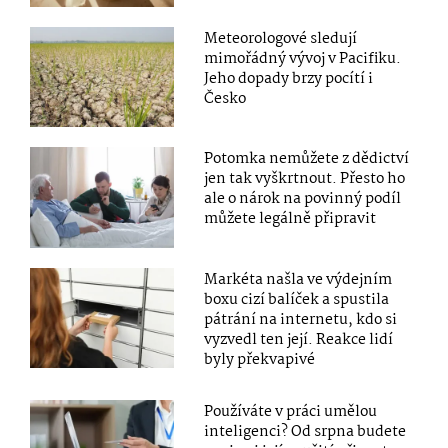
Meteorologové sledují
mimořádný vývoj v Pacifiku.
Jeho dopady brzy pocítí i
Česko
Potomka nemůžete z dědictví
jen tak vyškrtnout. Přesto ho
ale o nárok na povinný podíl
můžete legálně připravit
Markéta našla ve výdejním
boxu cizí balíček a spustila
pátrání na internetu, kdo si
vyzvedl ten její. Reakce lidí
byly překvapivé
Používáte v práci umělou
inteligenci? Od srpna budete