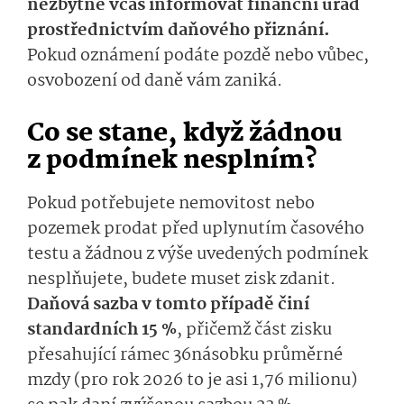
nezbytné včas informovat finanční úřad
prostřednictvím daňového přiznání.
Pokud oznámení podáte pozdě nebo vůbec,
osvobození od daně vám zaniká.
Co se stane, když žádnou
z podmínek nesplním?
Pokud potřebujete nemovitost nebo
pozemek prodat před uplynutím časového
testu a žádnou z výše uvedených podmínek
nesplňujete, budete muset zisk zdanit.
Daňová sazba v tomto případě činí
standardních 15 %
, přičemž část zisku
přesahující rámec 36násobku průměrné
mzdy (pro rok 2026 to je asi 1,76 milionu)