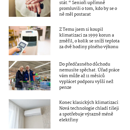
stát.“ Senioři upřímně
promluvili o tom, kdo by se o
ně měl postarat
Z Temu jsem si koupil
klimatizaci za 1999 korun a
změřil, o kolik se sníží teplota
za dvě hodiny plného výkonu
Do předčasného důchodu
nemusíte spěchat. Úřad práce
vám může až 11 měsíců
vyplácet podporu vyšší než
penze
Konec klasických klimatizací:
Nová technologie chladí tišeji
a spotřebuje výrazně méně
elektřiny