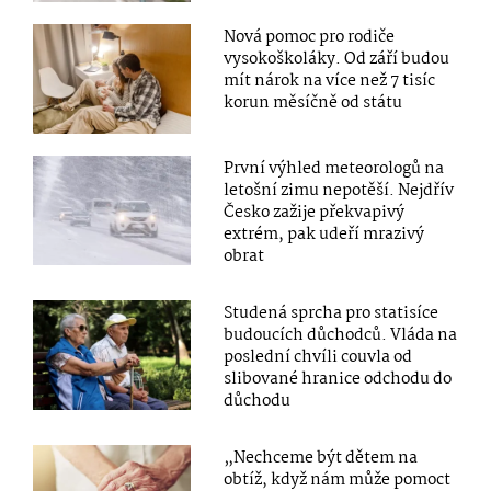
Nová pomoc pro rodiče
vysokoškoláky. Od září budou
mít nárok na více než 7 tisíc
korun měsíčně od státu
První výhled meteorologů na
letošní zimu nepotěší. Nejdřív
Česko zažije překvapivý
extrém, pak udeří mrazivý
obrat
Studená sprcha pro statisíce
budoucích důchodců. Vláda na
poslední chvíli couvla od
slibované hranice odchodu do
důchodu
„Nechceme být dětem na
obtíž, když nám může pomoct