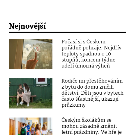
Nejnovější
Počasí si s Českem
pořádně pohraje. Nejdřív
teploty spadnou o 10
stupňů, koncem týdne
udeří úmorná výheň
Rodiče mi přestěhováním
z bytu do domu zničili
dětství. Děti jsou v bytech
často šťastnější, ukazují
průzkumy
Českým školákům se
mohou zásadně změnit
letní prázdniny. Ve hře je