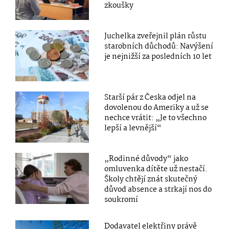
zkoušky
Juchelka zveřejnil plán růstu
starobních důchodů: Navýšení
je nejnižší za posledních 10 let
Starší pár z Česka odjel na
dovolenou do Ameriky a už se
nechce vrátit: „Je to všechno
lepší a levnější“
„Rodinné důvody“ jako
omluvenka dítěte už nestačí.
Školy chtějí znát skutečný
důvod absence a strkají nos do
soukromí
Dodavatel elektřiny právě