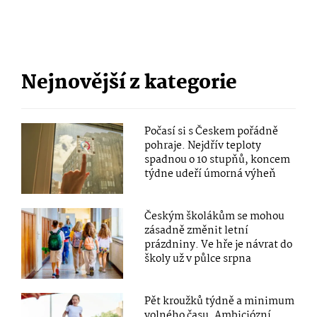
Nejnovější z kategorie
Počasí si s Českem pořádně
pohraje. Nejdřív teploty
spadnou o 10 stupňů, koncem
týdne udeří úmorná výheň
Českým školákům se mohou
zásadně změnit letní
prázdniny. Ve hře je návrat do
školy už v půlce srpna
Pět kroužků týdně a minimum
volného času. Ambiciózní