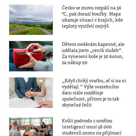
Česko se znovu rozpálí na 36
°C, pak dorazí bouřky. Mapa
ukazuje situaci v krajích, kde
teploty vystřelí nejvýš
Dětem nedávám kapesné, ale
udělala jsem „ceník služeb“.
Za vynesení koše je 30 korun,
za nákup 90
„Když chtějí svatbu, ať si na ni
vydělají.“ Výše svatebního
daru stále rozděluje
společnost, přitom je to tak
zbytečné řešit
Kvůli podvodu s umělou
inteligencí musí 58 000
studentů znovu na přijímací