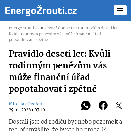
Toggl
navig
EnergoZrouti.cz
»
Chytrá domácnost
»
Pravidlo deseti let:
Kvůli rodinným penězům vás může finanční úřad
popotahovat i zpětně
Pravidlo deseti let: Kvůli
rodinným penězům vás
může finanční úřad
popotahovat i zpětně
Miroslav Dvořák
29. 6. 2026 ▪ 07:10
Dostali jste od rodičů byt nebo pozemek a
teď přemýšlíte, že byste ho prodali?