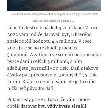
Pokud vám rodiče chtějí darovat byt nebo pozemek, vždy je na místě mít k
tomu aktuální znalecký posudek. ,
...
Lépe to ilustruje následující příklad: V roce
2022 vám rodiče darovali byt, u kterého
znalec určil hodnotu 4,5 milionu. V roce
2025 jste se ho rozhodli prodat za
5 milionů. A zatímco ve scénáři bez posudku
byste danili celých 5 milionů, s ním
zdaňujete jen rozdíl 500 tisíc. Daň z takové
částky pak představuje „pouhých“ 75 tisíc
korun. Stále to není ideální, ale je to o řád
nižší než původní daň.
Pokud tedy jste v situaci, že vám rodiče
chtějí darovat byt,
vždy byste si měli