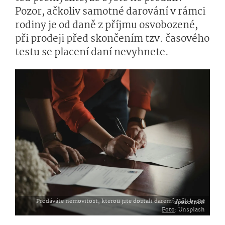
Pozor, ačkoliv samotné darování v rámci
rodiny je od daně z příjmu osvobozené,
při prodeji před skončením tzv. časového
testu se placení daní nevyhnete.
Prodáváte nemovitost, kterou jste dostali darem? Měli byste zpozornět!
Foto
: Unsplash