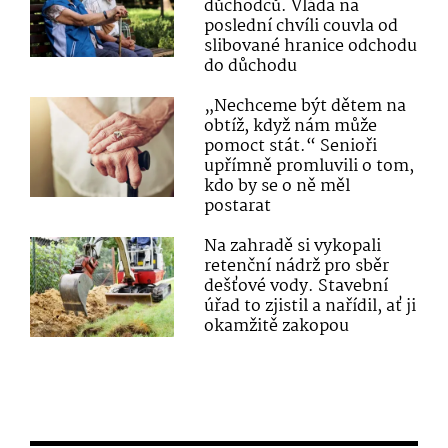
důchodců. Vláda na
poslední chvíli couvla od
slibované hranice odchodu
do důchodu
„Nechceme být dětem na
obtíž, když nám může
pomoct stát.“ Senioři
upřímně promluvili o tom,
kdo by se o ně měl
postarat
Na zahradě si vykopali
retenční nádrž pro sběr
dešťové vody. Stavební
úřad to zjistil a nařídil, ať ji
okamžitě zakopou