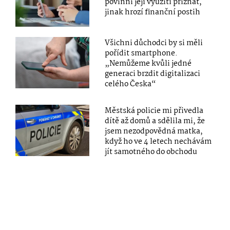
povinni její využití přiznat,
jinak hrozí finanční postih
Všichni důchodci by si měli
pořídit smartphone.
„Nemůžeme kvůli jedné
generaci brzdit digitalizaci
celého Česka“
Městská policie mi přivedla
dítě až domů a sdělila mi, že
jsem nezodpovědná matka,
když ho ve 4 letech nechávám
jít samotného do obchodu