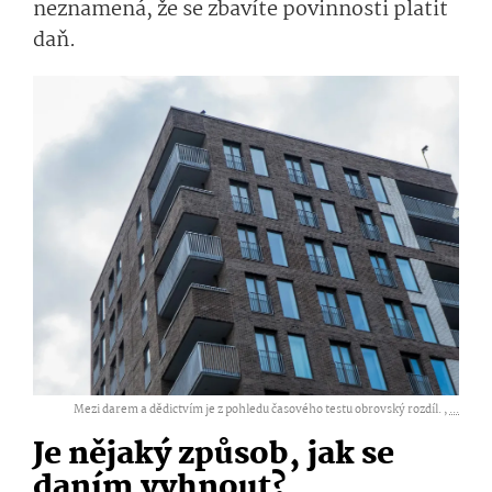
neznamená, že se zbavíte povinnosti platit
daň.
Mezi darem a dědictvím je z pohledu časového testu obrovský rozdíl. ,
...
Je nějaký způsob, jak se
daním vyhnout?