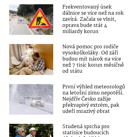
Frekventovaný úsek
dálnice se více než na rok
zavírá. Začala se vlnit,
oprava bude stát 4
miliardy korun
Nová pomoc pro rodiče
vysokoškoláky. Od září
budou mít nárok na více
než 7 tisíc korun měsíčně
od státu
První výhled meteorologů
na letošní zimu nepotěší.
Nejdřív Česko zažije
překvapivý extrém, pak
udeří mrazivý obrat
Studená sprcha pro
statisíce budoucích