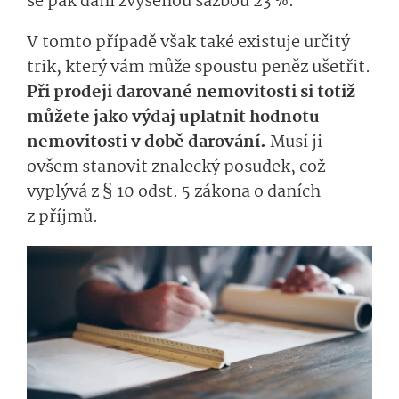
se pak daní zvýšenou sazbou 23 %.
V tomto případě však také existuje určitý
trik, který vám může spoustu peněz ušetřit.
Při prodeji darované nemovitosti si totiž
můžete jako výdaj uplatnit hodnotu
nemovitosti v době darování.
Musí ji
ovšem stanovit znalecký posudek, což
vyplývá z § 10 odst. 5 zákona o daních
z příjmů.