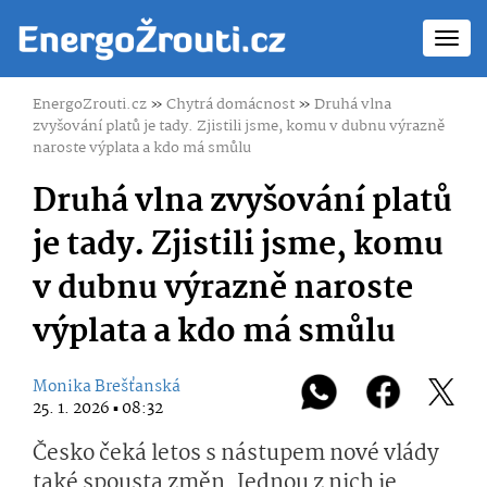
Toggl
navig
EnergoZrouti.cz
»
Chytrá domácnost
»
Druhá vlna
zvyšování platů je tady. Zjistili jsme, komu v dubnu výrazně
naroste výplata a kdo má smůlu
Druhá vlna zvyšování platů
je tady. Zjistili jsme, komu
v dubnu výrazně naroste
výplata a kdo má smůlu
Monika Brešťanská
25. 1. 2026 ▪ 08:32
Česko čeká letos s nástupem nové vlády
také spousta změn. Jednou z nich je