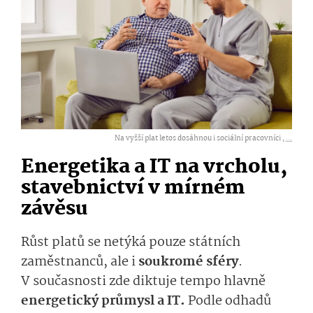
Na vyšší plat letos dosáhnou i sociální pracovníci ,
...
Energetika a IT na vrcholu,
stavebnictví v mírném
závěsu
Růst platů se netýká pouze státních
zaměstnanců, ale i
soukromé sféry
.
V současnosti zde diktuje tempo hlavně
energetický průmysl a IT.
Podle odhadů