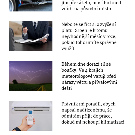
jim překáželo, musí ho hned
vrátit na původní místo
Nebojte se říct si o zvýšení
platu. Srpen je k tomu
nejvhodnější měsíc v roce,
pokud toho umíte správně
využít
Během dne dorazí silné
bouřky. Ve 4 krajích
meteorologové varují před
nárazy větru a přívalovými
dešti
Právník mi poradil, abych
napsal nadřízenému, že
odmítám přijít do práce,
dokud mi nekoupí klimatizaci