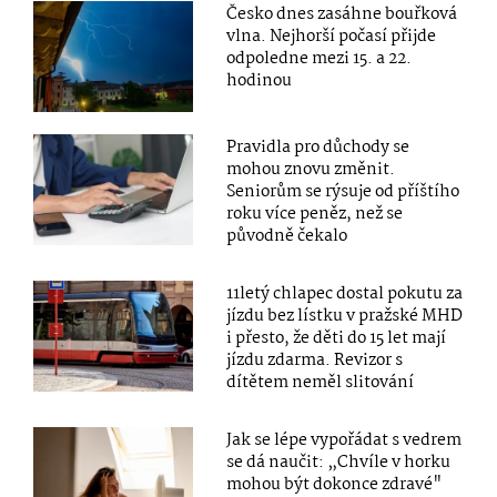
Česko dnes zasáhne bouřková
vlna. Nejhorší počasí přijde
odpoledne mezi 15. a 22.
hodinou
Pravidla pro důchody se
mohou znovu změnit.
Seniorům se rýsuje od příštího
roku více peněz, než se
původně čekalo
11letý chlapec dostal pokutu za
jízdu bez lístku v pražské MHD
i přesto, že děti do 15 let mají
jízdu zdarma. Revizor s
dítětem neměl slitování
Jak se lépe vypořádat s vedrem
se dá naučit: „Chvíle v horku
mohou být dokonce zdravé"