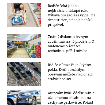
Rodiče čeká jeden z
nejdražších nákupů roku.
Výbava pro školáka vyjde i na
desetitisíce, stát ale nabízí
příspěvek
Známý diskont s levným
zbožím zavírá 50 prodejen. O
budoucnosti řetězce
rozhodnou příští měsíce
Řidiče v Praze čekají týdny
pekla. Kvůli rozsáhlým
opravám můžete v kolonách
strávit hodiny
Auto vám kvůli čištění silnic
už nemohou odtáhnout na
záchytné parkoviště. Pokud