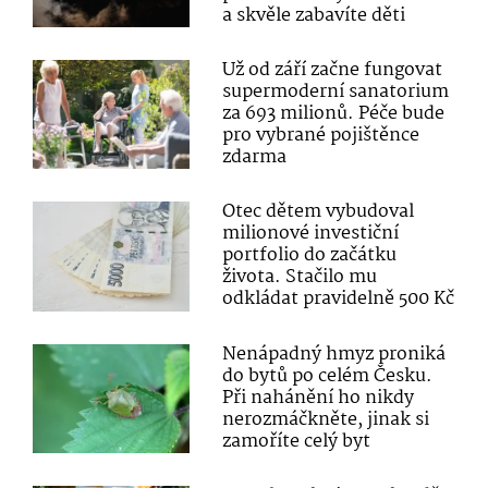
a skvěle zabavíte děti
Už od září začne fungovat
supermoderní sanatorium
za 693 milionů. Péče bude
pro vybrané pojištěnce
zdarma
Otec dětem vybudoval
milionové investiční
portfolio do začátku
života. Stačilo mu
odkládat pravidelně 500 Kč
Nenápadný hmyz proniká
do bytů po celém Česku.
Při nahánění ho nikdy
nerozmáčkněte, jinak si
zamoříte celý byt