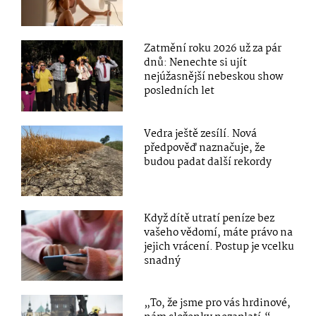
Zatmění roku 2026 už za pár
dnů: Nenechte si ujít
nejúžasnější nebeskou show
posledních let
Vedra ještě zesílí. Nová
předpověď naznačuje, že
budou padat další rekordy
Když dítě utratí peníze bez
vašeho vědomí, máte právo na
jejich vrácení. Postup je vcelku
snadný
„To, že jsme pro vás hrdinové,