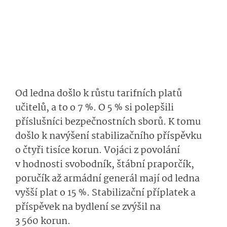
Od ledna došlo k růstu tarifních platů
učitelů, a to o 7 %. O 5 % si polepšili
příslušníci bezpečnostních sborů. K tomu
došlo k navýšení stabilizačního příspěvku
o čtyři tisíce korun. Vojáci z povolání
v hodnosti svobodník, štábní praporčík,
poručík až armádní generál mají od ledna
vyšší plat o 15 %. Stabilizační příplatek a
příspěvek na bydlení se zvýšil na
3 560 korun.