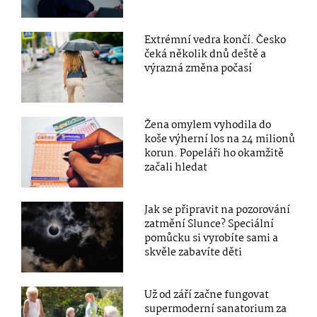
Extrémní vedra končí. Česko
čeká několik dnů deště a
výrazná změna počasí
Žena omylem vyhodila do
koše výherní los na 24 milionů
korun. Popeláři ho okamžitě
začali hledat
Jak se připravit na pozorování
zatmění Slunce? Speciální
pomůcku si vyrobíte sami a
skvěle zabavíte děti
Už od září začne fungovat
supermoderní sanatorium za