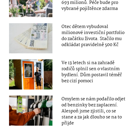
693 milionů. Péče bude pro
vybrané pojištěnce zdarma
Otec dětem vybudoval
milionové investiční portfolio
do začátku života. Stačilo mu
odkládat pravidelně 500 Kč
Ve 13 letech si na zahradě
rodičů splnil sen o vlastním
bydlení. Dům postavil téměř
bez cizí pomoci
Omylem se nám podařilo odjet
od benzinky bez zaplacení.
Alespoň jsme zjistili, co se
stane a za jak dlouho se na to
přijde