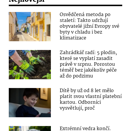
Osvědčená metoda po
staletí: Takto udržují
obyvatelé jižní Evropy své
byty v chladu i bez
klimatizace
Zahrádkář radí: 5 plodin,
které se vyplatí zasadit
právě v srpnu. Porostou
téměř bez jakékoliv péče
až do podzimu
Dítě by už od 8 let mělo
platit svou vlastní platební
kartou. Odborníci
vysvětlují, proč
Extrémní vedra končí.