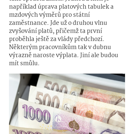
například úprava platových tabulek a
mzdových výměrů pro státní
zaměstnance. Jde už o druhou vlnu
zvyšování platů, přičemž ta první
proběhla ještě za vlády předchozí.
Některým pracovníkům tak v dubnu
výrazně naroste výplata. Jiní ale budou
mít smůlu.