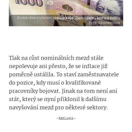
Druhá vlna zvyšování platů je tady. Zjistili jsme, komu v dubnu výrazně naroste výplata a kdo má smůlu
Foto
: Shutterstock
Tlak na růst nominálních mezd stále
nepolevuje ani přesto, že se inflace již
poměrně ustálila. To staví zaměstnavatele
do pozice, kdy musí o kvalifikované
pracovníky bojovat. Jinak na tom není ani
stát, který se nyní přiklonil k dalšímu
navyšování mezd pro některé sektory.