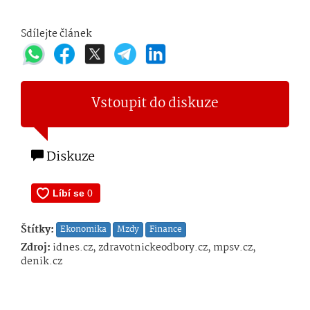
Sdílejte článek
Vstoupit do diskuze
Diskuze
Štítky:
Ekonomika
Mzdy
Finance
Zdroj:
idnes.cz, zdravotnickeodbory.cz, mpsv.cz,
denik.cz