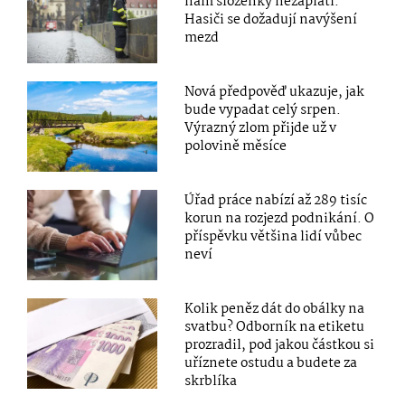
nám složenky nezaplatí.“
Hasiči se dožadují navýšení
mezd
Nová předpověď ukazuje, jak
bude vypadat celý srpen.
Výrazný zlom přijde už v
polovině měsíce
Úřad práce nabízí až 289 tisíc
korun na rozjezd podnikání. O
příspěvku většina lidí vůbec
neví
Kolik peněz dát do obálky na
svatbu? Odborník na etiketu
prozradil, pod jakou částkou si
uříznete ostudu a budete za
skrblíka