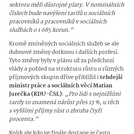
sektoru měli důstojné platy. V nominálních
číslech bude navýšení tarifů u sociálních
pracovníků a pracovníků v sociálních
službách o 1 685 korun.“
Kromě zmíněných sociálních služeb se ale
dubnové změny dotknou i dalších profesí.
Tyto změny byly v plánu už za předchozí
vlády a pohled na strukturu růstu u různých
příjmových skupin dříve přiblížil i
tehdejší
ministr práce a sociálních věcí Marian
Jurečka (KDU-ČSL)
:
„Pro lidi s nejnižšími
tarify to znamená nárůst přes 13 %, u těch
s vyššími příjmy růst o zhruba čtyři
procenta.“
Kolik ale kdo ve finále dostane je často