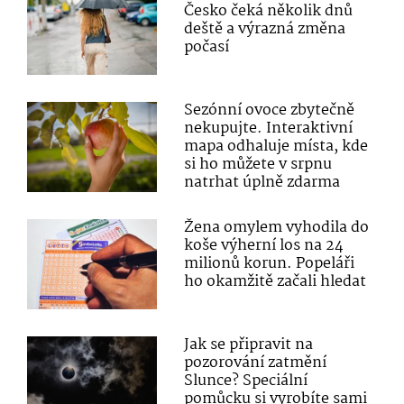
Česko čeká několik dnů
deště a výrazná změna
počasí
Sezónní ovoce zbytečně
nekupujte. Interaktivní
mapa odhaluje místa, kde
si ho můžete v srpnu
natrhat úplně zdarma
Žena omylem vyhodila do
koše výherní los na 24
milionů korun. Popeláři
ho okamžitě začali hledat
Jak se připravit na
pozorování zatmění
Slunce? Speciální
pomůcku si vyrobíte sami