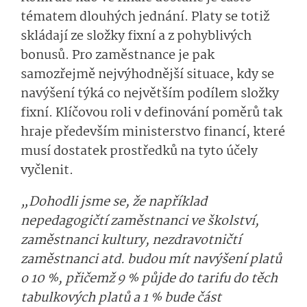
tématem dlouhých jednání. Platy se totiž
skládají ze složky fixní a z pohyblivých
bonusů. Pro zaměstnance je pak
samozřejmě nejvýhodnější situace, kdy se
navýšení týká co největším podílem složky
fixní. Klíčovou roli v definování poměrů tak
hraje především ministerstvo financí, které
musí dostatek prostředků na tyto účely
vyčlenit.
„Dohodli jsme se, že například
nepedagogičtí zaměstnanci ve školství,
zaměstnanci kultury, nezdravotničtí
zaměstnanci atd. budou mít navýšení platů
o 10 %, přičemž 9 % půjde do tarifu do těch
tabulkových platů a 1 % bude část