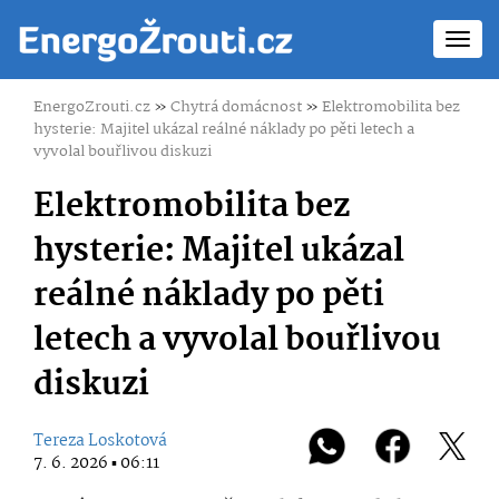
Toggl
navig
EnergoZrouti.cz
»
Chytrá domácnost
»
Elektromobilita bez
hysterie: Majitel ukázal reálné náklady po pěti letech a
vyvolal bouřlivou diskuzi
Elektromobilita bez
hysterie: Majitel ukázal
reálné náklady po pěti
letech a vyvolal bouřlivou
diskuzi
Tereza Loskotová
7. 6. 2026 ▪ 06:11