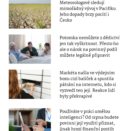
Meteorologové sledují
mimořádný vývoj v Pacifiku.
Jeho dopady brzy pocítí i
Česko
Potomka nemůžete z dědictví
jen tak vyškrtnout. Přesto ho
ale o nárok na povinný podíl
můžete legálně připravit
Markéta našla ve výdejním
boxu cizí balíček a spustila
pátrání na internetu, kdo si
vyzvedl ten její. Reakce lidí
byly překvapivé
Používáte v práci umělou
inteligenci? Od srpna budete
povinni její využití přiznat,
jinak hrozí finanční postih