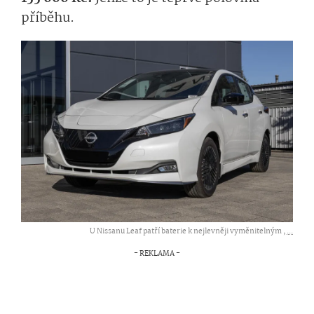
příběhu.
U Nissanu Leaf patří baterie k nejlevněji vyměnitelným ,
...