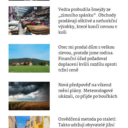
Vedra probudila šmejdy ze
„zimního spánku“. Obchody
prodávají ošklivé a nefunkční
výrobky, které končí rovnou v
koši
Otec mi prodal dům s velkou
slevou, protože jsme rodina.
Finanční úřad požadoval
doplacení kvůli rozdílu oproti
tržní ceně
Nová předpověď na víkend
mění plány. Meteorologové
ukázali, co přijde po bouřkách
Osvědčená metoda po staletí:
Takto udržují obyvatelé jižní