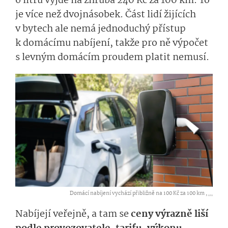
6 litrů vyjde na zhruba 240 Kč za 100 km. To
je více než dvojnásobek. Část lidí žijících
v bytech ale nemá jednoduchý přístup
k domácímu nabíjení, takže pro ně výpočet
s levným domácím proudem platit nemusí.
Domácí nabíjení vychází přibližně na 100 Kč za 100 km ,
...
Nabíjejí veřejně, a tam se
ceny výrazně liší