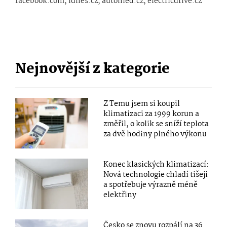
facebook.com, idnes.cz, autohled.cz, electricdrive.cz
Nejnovější z kategorie
Z Temu jsem si koupil
klimatizaci za 1999 korun a
změřil, o kolik se sníží teplota
za dvě hodiny plného výkonu
Konec klasických klimatizací:
Nová technologie chladí tišeji
a spotřebuje výrazně méně
elektřiny
Česko se znovu rozpálí na 36