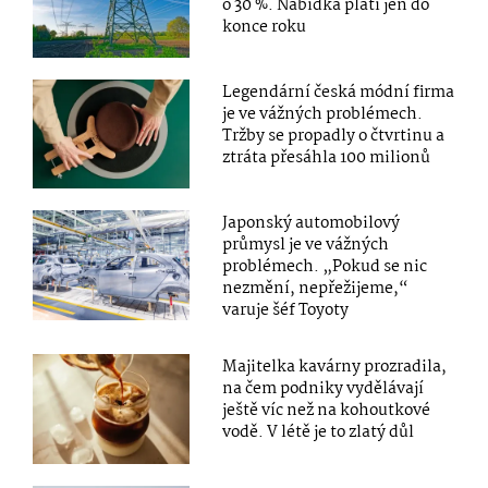
o 30 %. Nabídka platí jen do
konce roku
Legendární česká módní firma
je ve vážných problémech.
Tržby se propadly o čtvrtinu a
ztráta přesáhla 100 milionů
Japonský automobilový
průmysl je ve vážných
problémech. „Pokud se nic
nezmění, nepřežijeme,“
varuje šéf Toyoty
Majitelka kavárny prozradila,
na čem podniky vydělávají
ještě víc než na kohoutkové
vodě. V létě je to zlatý důl