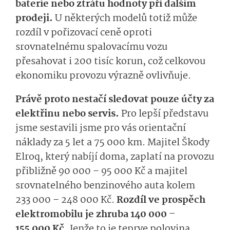
baterie nebo ztrátu hodnoty při dalším
prodeji.
U některých modelů totiž může
rozdíl v pořizovací ceně oproti
srovnatelnému spalovacímu vozu
přesahovat i 200 tisíc korun, což celkovou
ekonomiku provozu výrazně ovlivňuje.
Právě proto nestačí sledovat pouze účty za
elektřinu nebo servis.
Pro lepší představu
jsme sestavili jsme pro vás orientační
náklady za 5 let a 75 000 km. Majitel Škody
Elroq, který nabíjí doma, zaplatí na provozu
přibližně 90 000 – 95 000 Kč a majitel
srovnatelného benzinového auta kolem
233 000 – 248 000 Kč.
Rozdíl ve prospěch
elektromobilu je zhruba 140 000 –
155 000 Kč.
Jenže to je teprve polovina