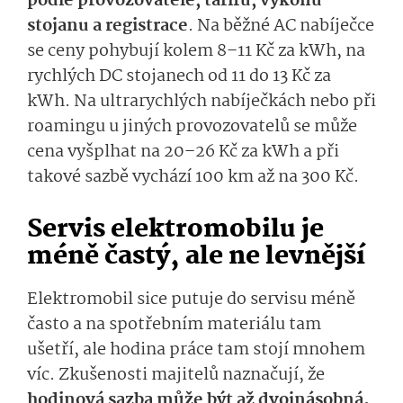
podle provozovatele, tarifu, výkonu
stojanu a registrace
. Na běžné AC nabíječce
se ceny pohybují kolem 8–11 Kč za kWh, na
rychlých DC stojanech od 11 do 13 Kč za
kWh. Na ultrarychlých nabíječkách nebo při
roamingu u jiných provozovatelů se může
cena vyšplhat na 20–26 Kč za kWh a při
takové sazbě vychází 100 km až na 300 Kč.
Servis elektromobilu je
méně častý, ale ne levnější
Elektromobil sice putuje do servisu méně
často a na spotřebním materiálu tam
ušetří, ale hodina práce tam stojí mnohem
víc. Zkušenosti majitelů naznačují, že
hodinová sazba může být až dvojnásobná.