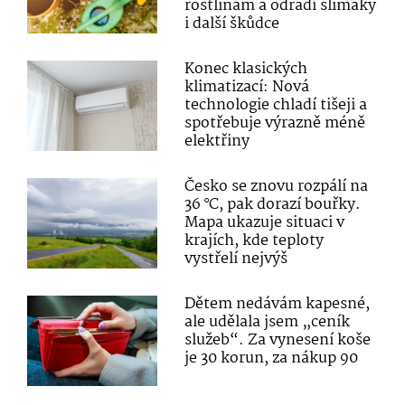
rostlinám a odradí slimáky
i další škůdce
Konec klasických
klimatizací: Nová
technologie chladí tišeji a
spotřebuje výrazně méně
elektřiny
Česko se znovu rozpálí na
36 °C, pak dorazí bouřky.
Mapa ukazuje situaci v
krajích, kde teploty
vystřelí nejvýš
Dětem nedávám kapesné,
ale udělala jsem „ceník
služeb“. Za vynesení koše
je 30 korun, za nákup 90