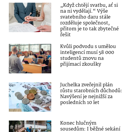
„Když chtějí svatbu, ať si
na ni vydělají.“ Výše
svatebního daru stále
rozděluje společnost,
přitom je to tak zbytečné
řešit
Kvůli podvodu s umělou
inteligencí musí 58 000
studentů znovu na
přijímací zkoušky
Juchelka zveřejnil plán
růstu starobních důchodů:
Navýšení je nejnižší za
posledních 10 let
Konec hlučným
sousedům: I běžné sekání