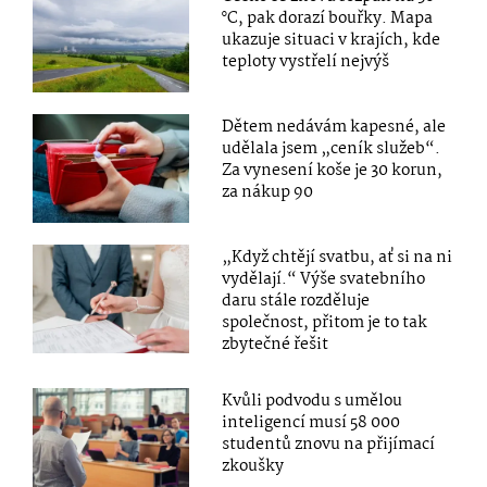
°C, pak dorazí bouřky. Mapa
ukazuje situaci v krajích, kde
teploty vystřelí nejvýš
Dětem nedávám kapesné, ale
udělala jsem „ceník služeb“.
Za vynesení koše je 30 korun,
za nákup 90
„Když chtějí svatbu, ať si na ni
vydělají.“ Výše svatebního
daru stále rozděluje
společnost, přitom je to tak
zbytečné řešit
Kvůli podvodu s umělou
inteligencí musí 58 000
studentů znovu na přijímací
zkoušky