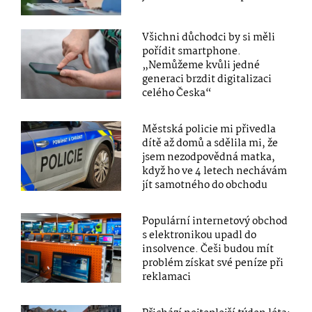
Všichni důchodci by si měli
pořídit smartphone.
„Nemůžeme kvůli jedné
generaci brzdit digitalizaci
celého Česka“
Městská policie mi přivedla
dítě až domů a sdělila mi, že
jsem nezodpovědná matka,
když ho ve 4 letech nechávám
jít samotného do obchodu
Populární internetový obchod
s elektronikou upadl do
insolvence. Češi budou mít
problém získat své peníze při
reklamaci