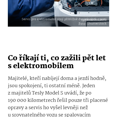
Servis pro elektromobil stojí přibližně dvojnásobek oproti spalovacímu autu
Foto
: Shutterstock
Co říkají ti, co zažili pět let
s elektromobilem
Majitelé, kteří nabíjejí doma a jezdí hodně,
jsou spokojení, ti ostatní méně. Jeden
z majitelů Tesly Model S uvádí, že po
190 000 kilometrech řešil pouze tři placené
opravy a servis ho vyšel levněji než
u srovnatelného vozu se spalovacím