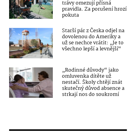
trávy omezují přísná
pravidla. Za porušení hrozí
pokuta
Starší pár z Česka odjel na
dovolenou do Ameriky a
už se nechce vrátit: „Je to
všechno lepší a levnější“
„Rodinné důvody“ jako
omluvenka dítěte už
nestačí. Školy chtějí znát
skutečný důvod absence a
strkají nos do soukromí