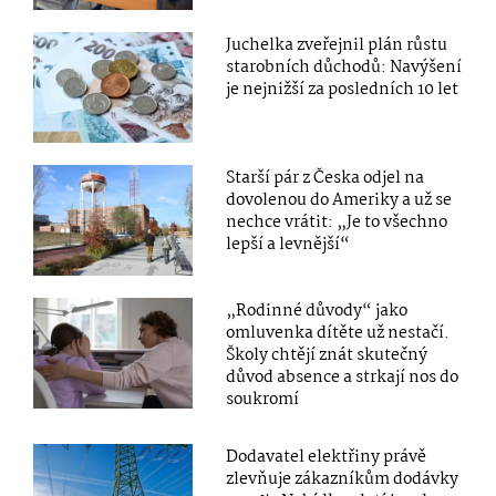
Juchelka zveřejnil plán růstu
starobních důchodů: Navýšení
je nejnižší za posledních 10 let
Starší pár z Česka odjel na
dovolenou do Ameriky a už se
nechce vrátit: „Je to všechno
lepší a levnější“
„Rodinné důvody“ jako
omluvenka dítěte už nestačí.
Školy chtějí znát skutečný
důvod absence a strkají nos do
soukromí
Dodavatel elektřiny právě
zlevňuje zákazníkům dodávky