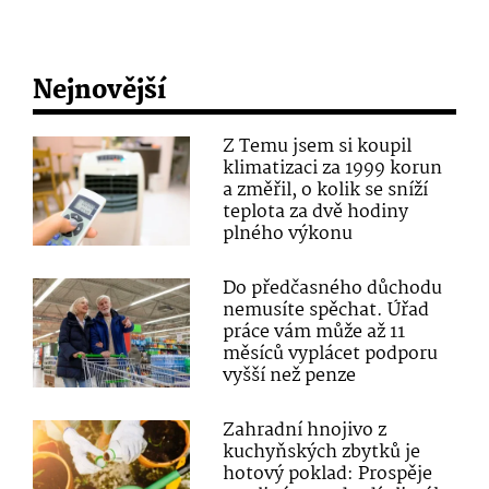
Nejnovější
Z Temu jsem si koupil
klimatizaci za 1999 korun
a změřil, o kolik se sníží
teplota za dvě hodiny
plného výkonu
Do předčasného důchodu
nemusíte spěchat. Úřad
práce vám může až 11
měsíců vyplácet podporu
vyšší než penze
Zahradní hnojivo z
kuchyňských zbytků je
hotový poklad: Prospěje