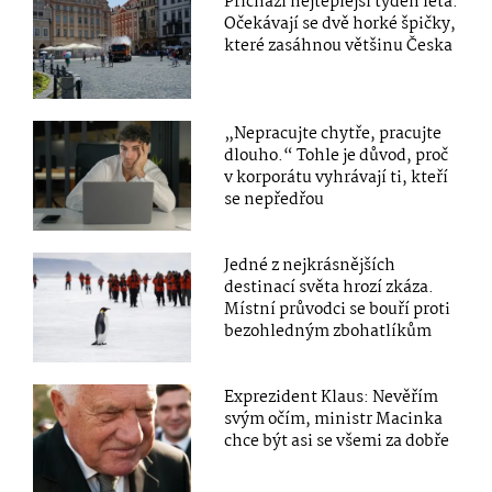
Přichází nejteplejší týden léta:
Očekávají se dvě horké špičky,
které zasáhnou většinu Česka
„Nepracujte chytře, pracujte
dlouho.“ Tohle je důvod, proč
v korporátu vyhrávají ti, kteří
se nepředřou
Jedné z nejkrásnějších
destinací světa hrozí zkáza.
Místní průvodci se bouří proti
bezohledným zbohatlíkům
Exprezident Klaus: Nevěřím
svým očím, ministr Macinka
chce být asi se všemi za dobře