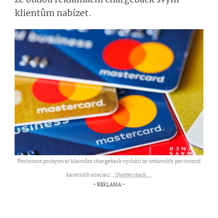
že budou reklamační chargeback svým
klientům nabízet.
Povinnost poskytovat klientům chargeback vychází ze smluvních povinností
karetních asociací. ,
Shutterstock....