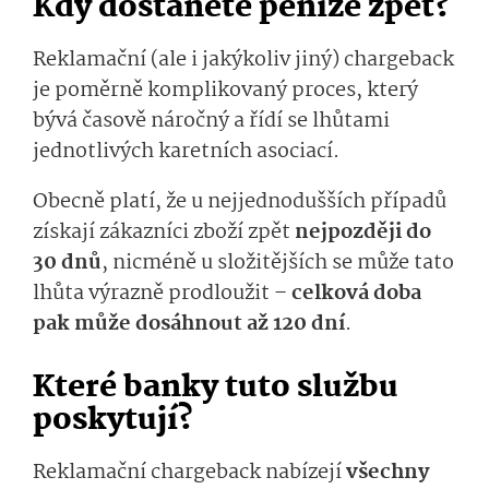
Kdy dostanete peníze zpět?
Reklamační (ale i jakýkoliv jiný) chargeback
je poměrně komplikovaný proces, který
bývá časově náročný a řídí se lhůtami
jednotlivých karetních asociací.
Obecně platí, že u nejjednodušších případů
získají zákazníci zboží zpět
nejpozději do
30 dnů
, nicméně u složitějších se může tato
lhůta výrazně prodloužit –
celková doba
pak může dosáhnout až 120 dní
.
Které banky tuto službu
poskytují?
Reklamační chargeback nabízejí
všechny