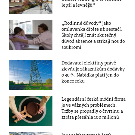
lepší a levnější“
„Rodinné důvody“ jako
omluvenka dítěte už nestačí.
Školy chtějí znát skutečný
důvod absence a strkají nos do
soukromí
Dodavatel elektřiny právě
zlevňuje zákazníkům dodávky
o 30 %. Nabídka platí jen do
konce roku
Legendární česká módní firma
je ve vážných problémech.
Tržby se propadly o čtvrtinu a
ztráta přesáhla 100 milionů