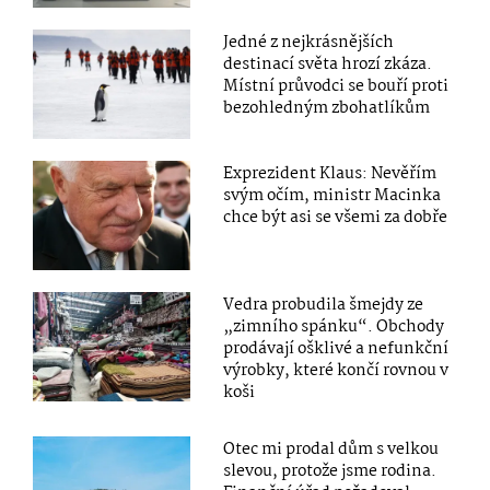
Jedné z nejkrásnějších
destinací světa hrozí zkáza.
Místní průvodci se bouří proti
bezohledným zbohatlíkům
Exprezident Klaus: Nevěřím
svým očím, ministr Macinka
chce být asi se všemi za dobře
Vedra probudila šmejdy ze
„zimního spánku“. Obchody
prodávají ošklivé a nefunkční
výrobky, které končí rovnou v
koši
Otec mi prodal dům s velkou
slevou, protože jsme rodina.