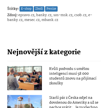
Štítky:
E-shop
Zboží
Peníze
Zdroj:
epravo.cz, banky.cz, sos-msk.cz, csob.cz, e-
banky.cz, mesec.cz, mbank.cz
Nejnovější z kategorie
Kvůli podvodu s umělou
inteligencí musí 58 000
studentů znovu na přijímací
zkoušky
Starší pár z Česka odjel na
dovolenou do Ameriky a už se
nechce vrátit: „Je to všechno