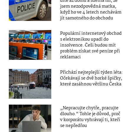
dítě až domů a sdělila mi, že
jsem nezodpovědná matka,
když ho ve 4 letech nechávám
jít samotného do obchodu
Populární internetový obchod
s elektronikou upadl do
insolvence. Češi budou mít
problém získat své peníze při
reklamaci
Přichází nejteplejší týden léta:
Očekávají se dvě horké špičky,
které zasáhnou většinu Česka
„Nepracujte chytře, pracujte
dlouho.“ Tohle je důvod, proč
v korporátu vyhrávají ti, kteří
se nepředřou