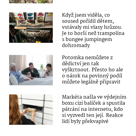
Když jsem viděla, co
soused pořídil dětem,
vstávaly mi vlasy hrůzou.
Je to horší než trampolína
s bungee jumpingem
dohromady
Potomka nemůžete z
dědictví jen tak
vyškrtnout. Přesto ho ale
o nárok na povinný podíl
můžete legálně připravit
Markéta našla ve výdejním
boxu cizí balíček a spustila
pátrání na internetu, kdo
si vyzvedl ten její. Reakce
lidí byly překvapivé