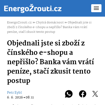
Toggl
navig
EnergoZrouti.cz
»
Chytrá domácnost
»
Objednali jste si
zboží z čínského e-shopu a nepřišlo? Banka vám vrátí
peníze, stačí zkusit tento postup
Objednali jste si zboží z
čínského e-shopu a
nepřišlo? Banka vám vrátí
peníze, stačí zkusit tento
postup
Petr Eybl
6. 6. 2026 ▪ 08:11