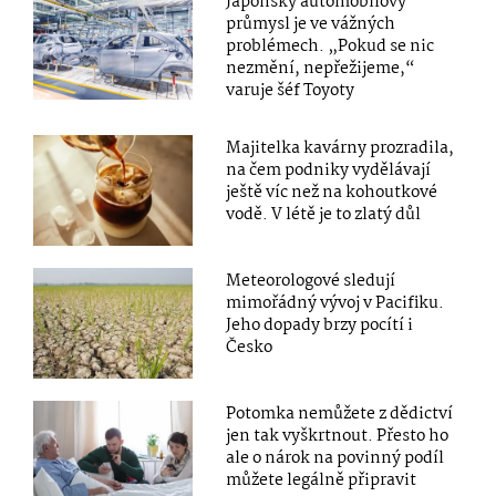
Japonský automobilový
průmysl je ve vážných
problémech. „Pokud se nic
nezmění, nepřežijeme,“
varuje šéf Toyoty
Majitelka kavárny prozradila,
na čem podniky vydělávají
ještě víc než na kohoutkové
vodě. V létě je to zlatý důl
Meteorologové sledují
mimořádný vývoj v Pacifiku.
Jeho dopady brzy pocítí i
Česko
Potomka nemůžete z dědictví
jen tak vyškrtnout. Přesto ho
ale o nárok na povinný podíl
můžete legálně připravit