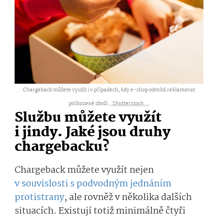
Chargeback můžete využít i v případech, kdy e-shop odmítá reklamovat
poškozené zboží. ,
Shutterstock....
Službu můžete využít
i jindy. Jaké jsou druhy
chargebacku?
Chargeback můžete využít nejen
v souvislosti s podvodným jednáním
protistrany
, ale rovněž v několika dalších
situacích. Existují totiž minimálně čtyři