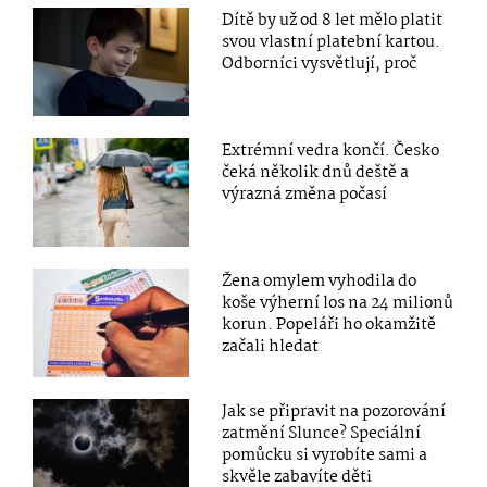
Dítě by už od 8 let mělo platit
svou vlastní platební kartou.
Odborníci vysvětlují, proč
Extrémní vedra končí. Česko
čeká několik dnů deště a
výrazná změna počasí
Žena omylem vyhodila do
koše výherní los na 24 milionů
korun. Popeláři ho okamžitě
začali hledat
Jak se připravit na pozorování
zatmění Slunce? Speciální
pomůcku si vyrobíte sami a
skvěle zabavíte děti