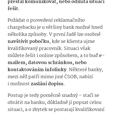
přestal komunikovat, nebo odmítá situaci
řešit
.
Požádat o provedení reklamačního
chargebacku je u většiny bank možné hned
několika způsoby. V první řadě lze osobně
navštívit pobočku
, kde se klienta ujme
kvalifikovaný pracovník. Situaci však
můžete řešit i online způsobem, a to buď
e-
mailem, datovou schránkou, nebo
kontaktováním infolinky
. Některé banky,
mezi něž patří mimo jiné ČSOB, nabízí
i možnost
zaslání dopisu
.
Postup je tedy poměrně snadný – stačí se
obrátit na banku, důkladně jí popsat celou
situaci, a o zbytek se postarají kvalifikovaní