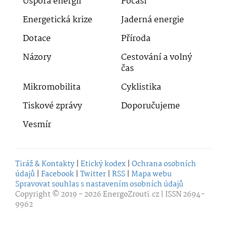
Úspora energií
Počasí
Energetická krize
Jaderná energie
Dotace
Příroda
Názory
Cestování a volný
čas
Mikromobilita
Cyklistika
Tiskové zprávy
Doporučujeme
Vesmír
Tiráž & Kontakty
|
Etický kodex
|
Ochrana osobních
údajů
|
Facebook
|
Twitter
|
RSS
|
Mapa webu
Spravovat souhlas s nastavením osobních údajů
Copyright © 2019 - 2026
EnergoZrouti.cz
| ISSN 2694-
9962