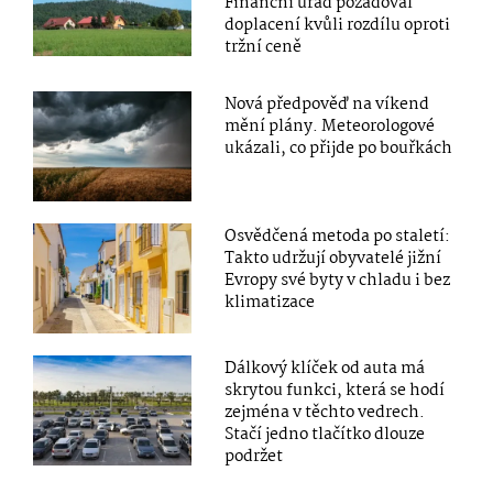
Finanční úřad požadoval
doplacení kvůli rozdílu oproti
tržní ceně
Nová předpověď na víkend
mění plány. Meteorologové
ukázali, co přijde po bouřkách
Osvědčená metoda po staletí:
Takto udržují obyvatelé jižní
Evropy své byty v chladu i bez
klimatizace
Dálkový klíček od auta má
skrytou funkci, která se hodí
zejména v těchto vedrech.
Stačí jedno tlačítko dlouze
podržet