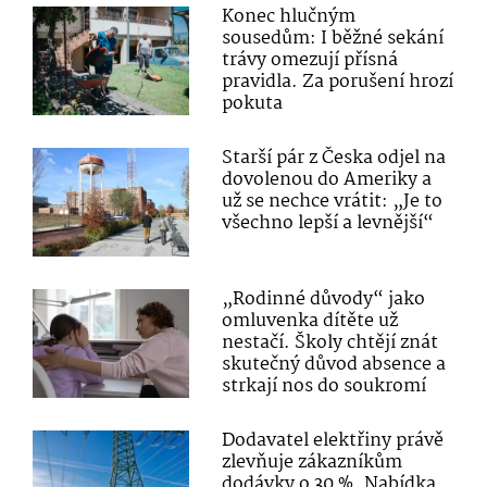
Konec hlučným
sousedům: I běžné sekání
trávy omezují přísná
pravidla. Za porušení hrozí
pokuta
Starší pár z Česka odjel na
dovolenou do Ameriky a
už se nechce vrátit: „Je to
všechno lepší a levnější“
„Rodinné důvody“ jako
omluvenka dítěte už
nestačí. Školy chtějí znát
skutečný důvod absence a
strkají nos do soukromí
Dodavatel elektřiny právě
zlevňuje zákazníkům
dodávky o 30 %. Nabídka