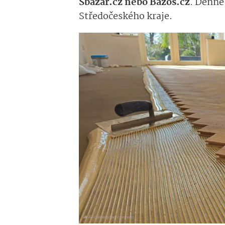
Sbazar.cz nebo Bazos.cz
. Denně 
Středočeského kra­je.