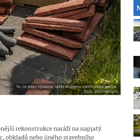
To, co jeden vyhazuje, může druhému ušetřit velké peníze.
Foto
: Shutterstock
nější rekonstrukce naráží na napjatý
ic, obkladů nebo jiného stavebního