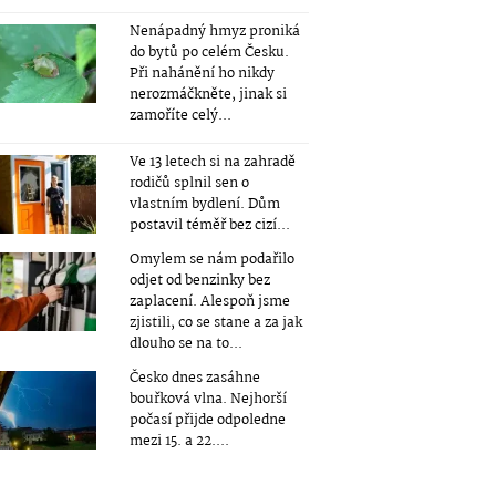
Nenápadný hmyz proniká
do bytů po celém Česku.
Při nahánění ho nikdy
nerozmáčkněte, jinak si
zamoříte celý...
Ve 13 letech si na zahradě
rodičů splnil sen o
vlastním bydlení. Dům
postavil téměř bez cizí...
Omylem se nám podařilo
odjet od benzinky bez
zaplacení. Alespoň jsme
zjistili, co se stane a za jak
dlouho se na to...
Česko dnes zasáhne
bouřková vlna. Nejhorší
počasí přijde odpoledne
mezi 15. a 22....