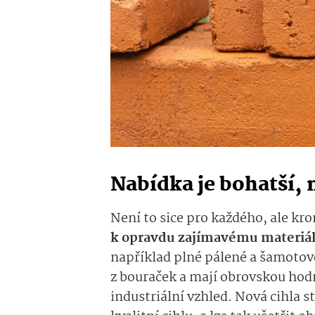
Nabídka je bohatší, 
Není to sice pro každého, ale k
k opravdu zajímavému materiá
například plné pálené a šamotové 
z bouraček a mají obrovskou hodn
industriální vzhled. Nová cihla s