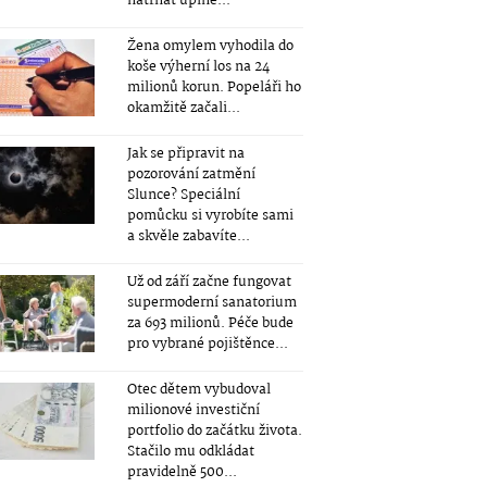
natrhat úplně...
Žena omylem vyhodila do
koše výherní los na 24
milionů korun. Popeláři ho
okamžitě začali...
Jak se připravit na
pozorování zatmění
Slunce? Speciální
pomůcku si vyrobíte sami
a skvěle zabavíte...
Už od září začne fungovat
supermoderní sanatorium
za 693 milionů. Péče bude
pro vybrané pojištěnce...
Otec dětem vybudoval
milionové investiční
portfolio do začátku života.
Stačilo mu odkládat
pravidelně 500...