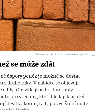
Sehnat lze i staré cihly – ideální třeba pro krb. ,
...
než se může zdát
romě
úspory peněz je možné se dostat
lu
z druhé ruky. V nabídce se objevují
cihly. Obvykle jsou to staré cihly
otu pro všechny, kteří hledají klasický
tojí desítky korun, tady po vyčištění máte