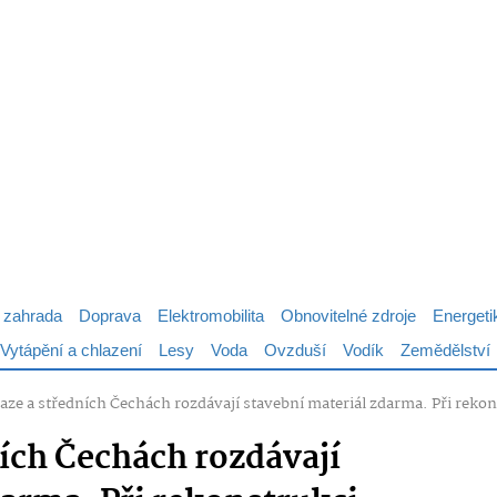
 zahrada
Doprava
Elektromobilita
Obnovitelné zdroje
Energeti
Vytápění a chlazení
Lesy
Voda
Ovzduší
Vodík
Zemědělství
raze a středních Čechách rozdávají stavební materiál zdarma. Při rekon
ních Čechách rozdávají