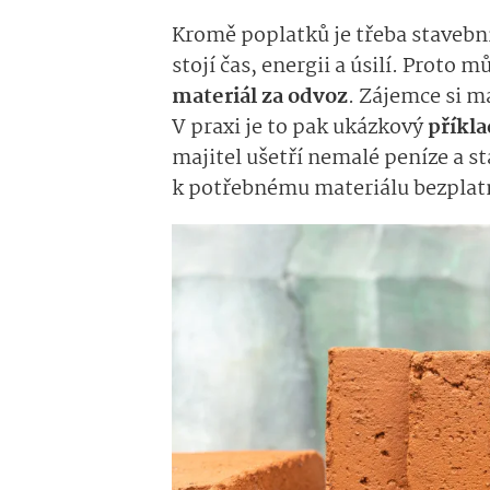
Kromě poplatků je třeba stavební 
stojí čas, energii a úsilí. Proto
materiál za odvoz
. Zájemce si m
V praxi je to pak ukázkový
příkl
majitel ušetří nemalé peníze a st
k potřebnému materiálu bezplat