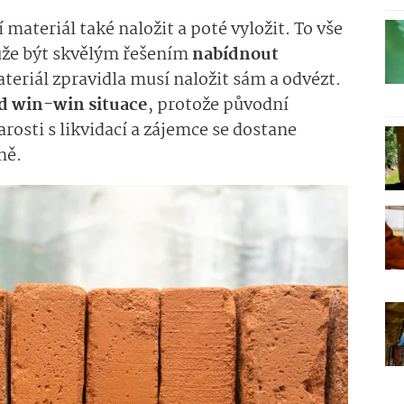
materiál také naložit a poté vyložit. To vše
 může být skvělým řešením
nabídnout
ateriál zpravidla musí naložit sám a odvézt.
ad win-win situace
, protože původní
arosti s likvidací a zájemce se dostane
ně.