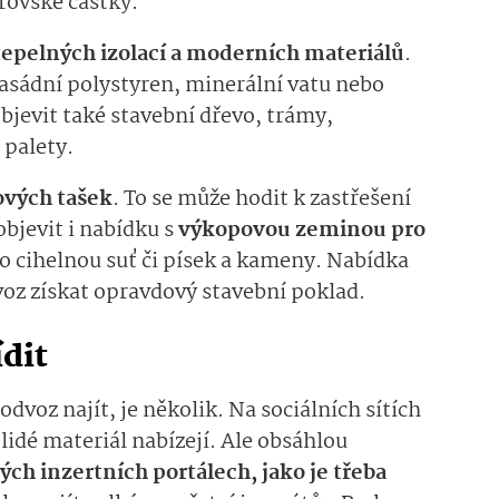
brovské částky.
tepelných izolací a moderních materiálů
.
 fasádní polystyren, minerální vatu nebo
objevit také stavební dřevo, trámy,
 palety.
ových tašek
. To se může hodit k zastřešení
objevit i nabídku s
výkopovou zeminou pro
o cihelnou suť či písek a kameny. Nabídka
voz získat opravdový stavební poklad.
ídit
dvoz najít, je několik. Na sociálních sítích
lidé materiál nabízejí. Ale obsáhlou
ých inzertních portálech, jako je třeba