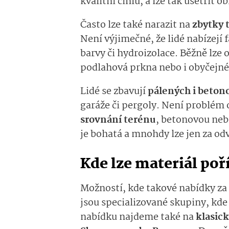
kvalitní cihlu, a lze tak ušetřit o
Často lze také narazit na
zbytky 
Není výjimečné, že lidé nabízejí
barvy či hydroizolace. Běžně lze 
podlahová prkna nebo i obyčejné
Lidé se zbavují
pálených i beton
garáže či pergoly. Není problém 
srovnání terénu
, betonovou neb
je bohatá a mnohdy lze jen za od
Kde lze materiál poř
Možností, kde takové nabídky za o
jsou specializované skupiny, kde 
nabídku najdeme také na
klasick