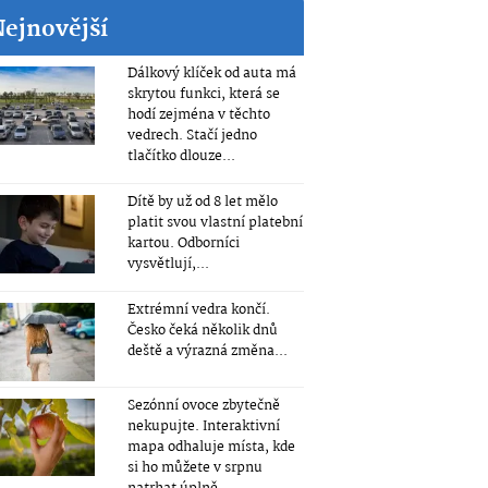
Nejnovější
Dálkový klíček od auta má
skrytou funkci, která se
hodí zejména v těchto
vedrech. Stačí jedno
tlačítko dlouze...
Dítě by už od 8 let mělo
platit svou vlastní platební
kartou. Odborníci
vysvětlují,...
Extrémní vedra končí.
Česko čeká několik dnů
deště a výrazná změna...
Sezónní ovoce zbytečně
nekupujte. Interaktivní
mapa odhaluje místa, kde
si ho můžete v srpnu