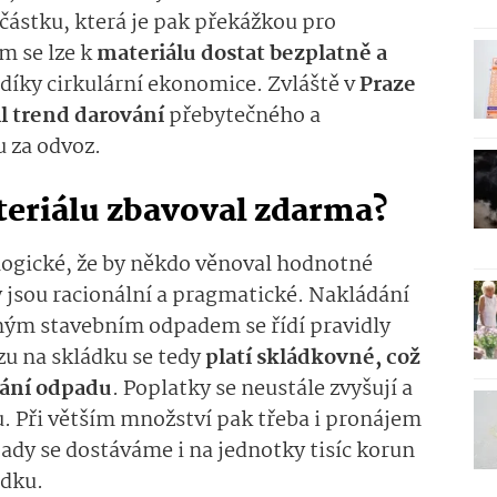
částku, která je pak překážkou pro
m se lze k
materiálu dostat bezplatně a
díky cirkulární ekonomice. Zvláště v
Praze
l trend darování
přebytečného a
 za odvoz.
teriálu zbavoval zdarma?
logické, že by někdo věnoval hodnotné
 jsou racionální a pragmatické. Nakládání
sným stavebním odpadem se řídí pravidly
zu na skládku se tedy
platí skládkovné, což
vání odpadu
. Poplatky se neustále zvyšují a
u. Při větším množství pak třeba i pronájem
 tady se dostáváme i na jednotky tisíc korun
ádku.