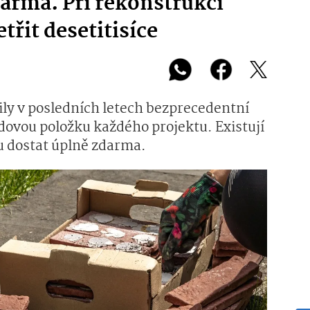
darma. Při rekonstrukci
řit desetitisíce
ily v posledních letech bezprecedentní
adovou položku každého projektu. Existují
lu dostat úplně zdarma.