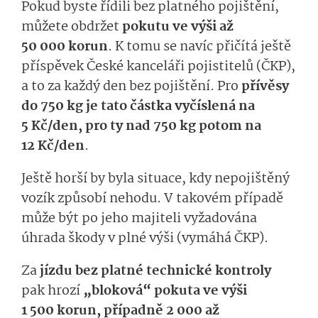
Pokud byste řídili bez platného pojištění,
můžete obdržet
pokutu ve výši až
50 000 korun
. K tomu se navíc přičítá ještě
příspěvek České kanceláři pojistitelů (ČKP),
a to za každý den bez pojištění. Pro
přívěsy
do 750 kg je tato částka vyčíslená na
5 Kč/den, pro ty nad 750 kg potom na
12 Kč/den
.
Ještě horší by byla situace, kdy nepojištěný
vozík způsobí nehodu. V takovém případě
může být po jeho majiteli vyžadována
úhrada škody v plné výši (vymáhá ČKP).
Za
jízdu bez platné technické kontroly
pak hrozí
„bloková“ pokuta ve výši
1 500 korun, případně 2 000 až