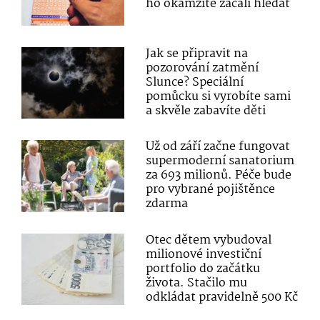
ho okamžitě začali hledat
Jak se připravit na
pozorování zatmění
Slunce? Speciální
pomůcku si vyrobíte sami
a skvěle zabavíte děti
Už od září začne fungovat
supermoderní sanatorium
za 693 milionů. Péče bude
pro vybrané pojištěnce
zdarma
Otec dětem vybudoval
milionové investiční
portfolio do začátku
života. Stačilo mu
odkládat pravidelně 500 Kč