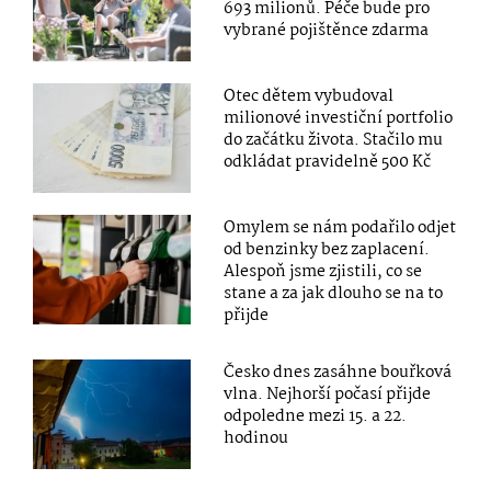
693 milionů. Péče bude pro
vybrané pojištěnce zdarma
Otec dětem vybudoval
milionové investiční portfolio
do začátku života. Stačilo mu
odkládat pravidelně 500 Kč
Omylem se nám podařilo odjet
od benzinky bez zaplacení.
Alespoň jsme zjistili, co se
stane a za jak dlouho se na to
přijde
Česko dnes zasáhne bouřková
vlna. Nejhorší počasí přijde
odpoledne mezi 15. a 22.
hodinou