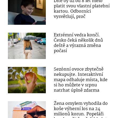
Dítě by už od 8 let mělo
platit svou vlastní platební
kartou. Odborníci
vysvětlují, proč
Extrémní vedra končí.
Česko čeká několik dnů
deště a výrazná změna
počasí
Sezónní ovoce zbytečně
nekupujte. Interaktivní
mapa odhaluje místa, kde
si ho můžete v srpnu
natrhat úplně zdarma
Žena omylem vyhodila do
koše výherní los na 24
milionů korun. Popeláři