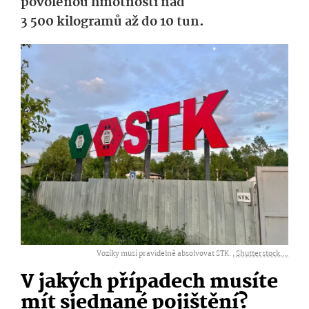
povolenou hmotností nad
3 500 kilogramů až do 10 tun.
Vozíky musí pravidelně absolvovat STK. ,
Shutterstock....
V jakých případech musíte
mít sjednané pojištění?