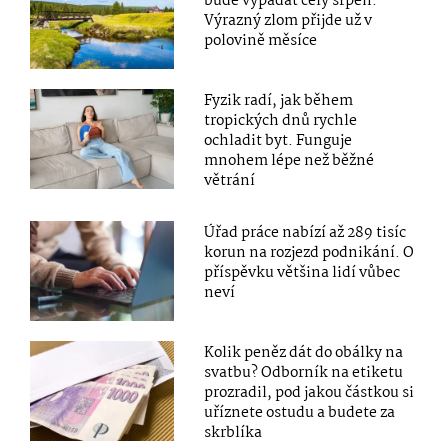
bude vypadat celý srpen.
Výrazný zlom přijde už v
polovině měsíce
Fyzik radí, jak během
tropických dnů rychle
ochladit byt. Funguje
mnohem lépe než běžné
větrání
Úřad práce nabízí až 289 tisíc
korun na rozjezd podnikání. O
příspěvku většina lidí vůbec
neví
Kolik peněz dát do obálky na
svatbu? Odborník na etiketu
prozradil, pod jakou částkou si
uříznete ostudu a budete za
skrblíka