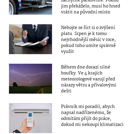
záchytné parkoviště. Pokud
jim překáželo, musí ho hned
vrátit na původní místo
Nebojte se říct si o zvýšení
platu. Srpen je k tomu
nejvhodnější měsíc v roce,
pokud toho umíte správně
využít
Během dne dorazí silné
bouřky. Ve 4 krajích
meteorologové varují před
nárazy větru a přívalovými
dešti
Právník mi poradil, abych
napsal nadřízenému, že
odmítám přijít do práce,
dokud mi nekoupí klimatizaci