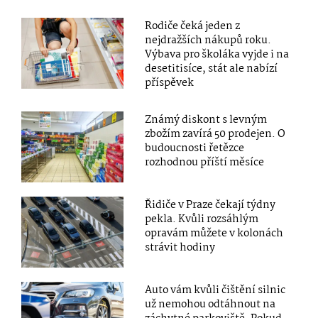
Rodiče čeká jeden z
nejdražších nákupů roku.
Výbava pro školáka vyjde i na
desetitisíce, stát ale nabízí
příspěvek
Známý diskont s levným
zbožím zavírá 50 prodejen. O
budoucnosti řetězce
rozhodnou příští měsíce
Řidiče v Praze čekají týdny
pekla. Kvůli rozsáhlým
opravám můžete v kolonách
strávit hodiny
Auto vám kvůli čištění silnic
už nemohou odtáhnout na