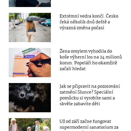
Extrémní vedra končí. Česko
čeká několik dnů deště a
výrazná změna počasí
Žena omylem vyhodila do
koše výherní los na 24 milionů
korun. Popeláři ho okamžitě
začali hledat
Jak se připravit na pozorování
zatmění Slunce? Speciální
pomůcku si vyrobíte sami a
skvěle zabavíte děti
Už od září začne fungovat
supermoderní sanatorium za