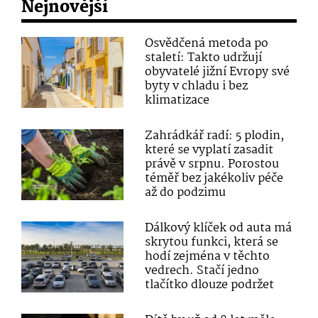
Nejnovější
Osvědčená metoda po
staletí: Takto udržují
obyvatelé jižní Evropy své
byty v chladu i bez
klimatizace
Zahrádkář radí: 5 plodin,
které se vyplatí zasadit
právě v srpnu. Porostou
téměř bez jakékoliv péče
až do podzimu
Dálkový klíček od auta má
skrytou funkci, která se
hodí zejména v těchto
vedrech. Stačí jedno
tlačítko dlouze podržet