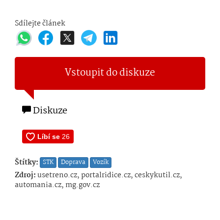
Sdílejte článek
Vstoupit do diskuze
Diskuze
Štítky:
STK
Doprava
Vozík
Zdroj:
usetreno.cz, portalridice.cz, ceskykutil.cz,
automania.cz, mg.gov.cz