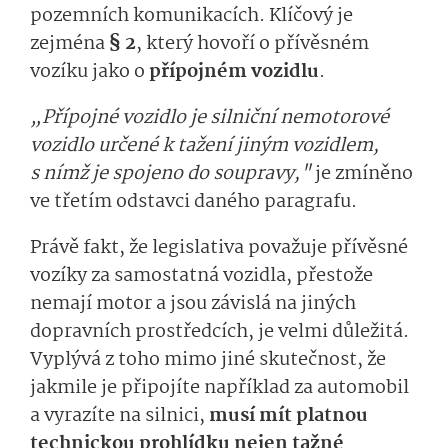
pozemních komunikacích. Klíčový je
zejména
§ 2
, který hovoří o přívěsném
vozíku jako o
přípojném vozidlu
.
„Přípojné vozidlo je silniční nemotorové
vozidlo určené k tažení jiným vozidlem,
s nímž je spojeno do soupravy,"
je zmíněno
ve třetím odstavci daného paragrafu.
Právě fakt, že legislativa považuje přívěsné
vozíky za samostatná vozidla, přestože
nemají motor a jsou závislá na jiných
dopravních prostředcích, je velmi důležitá.
Vyplývá z toho mimo jiné skutečnost, že
jakmile je připojíte například za automobil
a vyrazíte na silnici,
musí mít platnou
technickou prohlídku nejen tažné