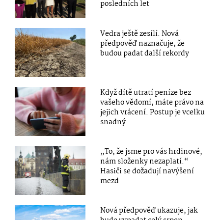
posledních let
Vedra ještě zesílí. Nová
předpověď naznačuje, že
budou padat další rekordy
Když dítě utratí peníze bez
vašeho vědomí, máte právo na
jejich vrácení. Postup je vcelku
snadný
„To, že jsme pro vás hrdinové,
nám složenky nezaplatí.“
Hasiči se dožadují navýšení
mezd
Nová předpověď ukazuje, jak