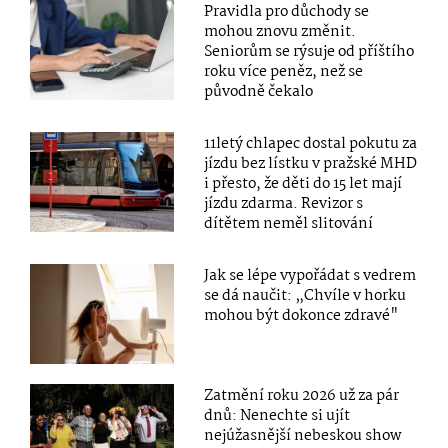
Pravidla pro důchody se
mohou znovu změnit.
Seniorům se rýsuje od příštího
roku více peněz, než se
původně čekalo
11letý chlapec dostal pokutu za
jízdu bez lístku v pražské MHD
i přesto, že děti do 15 let mají
jízdu zdarma. Revizor s
dítětem neměl slitování
Jak se lépe vypořádat s vedrem
se dá naučit: „Chvíle v horku
mohou být dokonce zdravé"
Zatmění roku 2026 už za pár
dnů: Nenechte si ujít
nejúžasnější nebeskou show