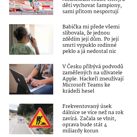
dětí vychovat šampiony,
sami přitom nesportují
Babička mi přede všemi
slibovala, že jednou
zdědím její dům. Po její
smrti vypuklo rodinné
peklo a já nedostal nic
V Česku přibývá podvodů
zaměřených na uživatele
Apple. Hackeři zneužívají
Microsoft Teams ke
krádeži hesel
Frekventovaný úsek
dálnice se více než na rok
zavírá. Začala se vlnit,
oprava bude stát 4
miliardy korun