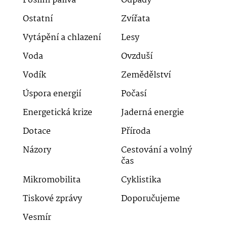
Fosilní paliva
Odpady
Ostatní
Zvířata
Vytápění a chlazení
Lesy
Voda
Ovzduší
Vodík
Zemědělství
Úspora energií
Počasí
Energetická krize
Jaderná energie
Dotace
Příroda
Názory
Cestování a volný
čas
Mikromobilita
Cyklistika
Tiskové zprávy
Doporučujeme
Vesmír