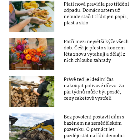
Platí nová pravidla pro třídění
odpadu: Domácnostem už
nebude stačit třídit jen papír,
plast a sklo
Patří mezi největší kýče všech
dob. Češi je přesto s koncem
léta znovu vytahují a dělají z
nich chloubu zahrady
Právě teď je ideální čas
nakoupit palivové dřevo. Za
pár týdnů může být pozdě,
ceny raketově vystřelí
Bez povolení postavil dům s
bazénem na zemědělském
pozemku. O patnáct let
později stát nařídil demolici