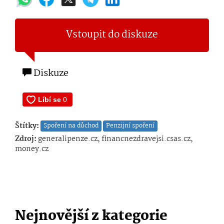
Vstoupit do diskuze
Diskuze
Štítky:
Spoření na důchod
Penzijní spoření
Zdroj:
generalipenze.cz, financnezdravejsi.csas.cz,
money.cz
Nejnovější z kategorie