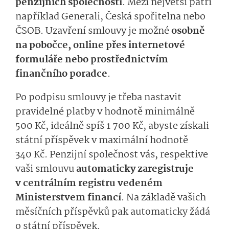
penzijních společností
. Mezi největší patří
například Generali, Česká spořitelna nebo
ČSOB. Uzavření smlouvy je možné
osobně
na pobočce, online přes internetové
formuláře nebo prostřednictvím
finančního poradce
.
Po podpisu smlouvy je třeba nastavit
pravidelné platby v hodnotě minimálně
500 Kč, ideálně spíš 1 700 Kč, abyste získali
státní příspěvek v maximální hodnotě
340 Kč. Penzijní společnost vás, respektive
vaši smlouvu
automaticky zaregistruje
v centrálním registru vedeném
Ministerstvem financí
. Na základě vašich
měsíčních příspěvků pak automaticky žádá
o státní příspěvek.