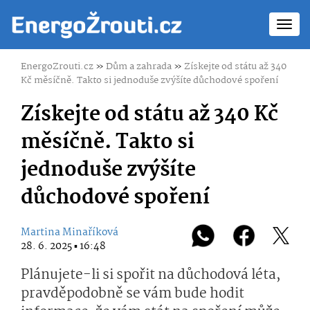
Toggl
navig
EnergoZrouti.cz
»
Dům a zahrada
»
Získejte od státu až 340
Kč měsíčně. Takto si jednoduše zvýšíte důchodové spoření
Získejte od státu až 340 Kč
měsíčně. Takto si
jednoduše zvýšíte
důchodové spoření
Martina Minaříková
28. 6. 2025 ▪ 16:48
Plánujete-li si spořit na důchodová léta,
pravděpodobně se vám bude hodit