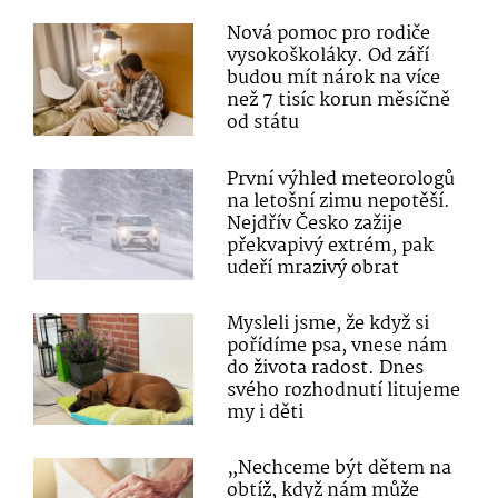
Nová pomoc pro rodiče
vysokoškoláky. Od září
budou mít nárok na více
než 7 tisíc korun měsíčně
od státu
První výhled meteorologů
na letošní zimu nepotěší.
Nejdřív Česko zažije
překvapivý extrém, pak
udeří mrazivý obrat
Mysleli jsme, že když si
pořídíme psa, vnese nám
do života radost. Dnes
svého rozhodnutí litujeme
my i děti
„Nechceme být dětem na
obtíž, když nám může