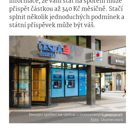
informace, že vám stát na spoření může
přispět částkou až 340 Kč měsíčně. Stačí
splnit několik jednoduchých podmínek a
státní příspěvek může být váš.
Penzijní spoření lze sjednat u licencovaných penzijních společností.
Foto
: Shutterstock