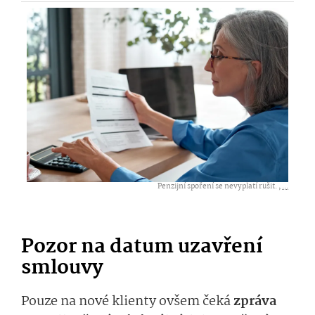
Penzijní spoření se nevyplatí rušit. ,
...
Pozor na datum uzavření
smlouvy
Pouze na nové klienty ovšem čeká
zpráva