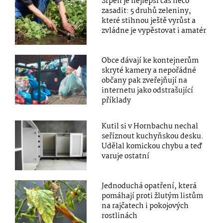
Srpen je nejlepší čas něco
zasadit: 5 druhů zeleniny,
které stihnou ještě vyrůst a
zvládne je vypěstovat i amatér
Obce dávají ke kontejnerům
skryté kamery a nepořádné
občany pak zveřejňují na
internetu jako odstrašující
příklady
Kutil si v Hornbachu nechal
seříznout kuchyňskou desku.
Udělal komickou chybu a teď
varuje ostatní
Jednoduchá opatření, která
pomáhají proti žlutým listům
na rajčatech i pokojových
rostlinách