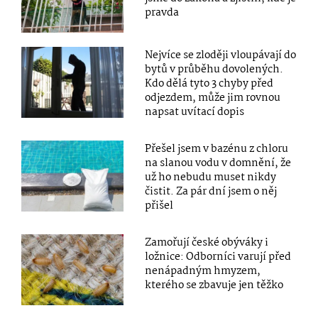
pravda
Nejvíce se zloději vloupávají do
bytů v průběhu dovolených.
Kdo dělá tyto 3 chyby před
odjezdem, může jim rovnou
napsat uvítací dopis
Přešel jsem v bazénu z chloru
na slanou vodu v domnění, že
už ho nebudu muset nikdy
čistit. Za pár dní jsem o něj
přišel
Zamořují české obýváky i
ložnice: Odborníci varují před
nenápadným hmyzem,
kterého se zbavuje jen těžko