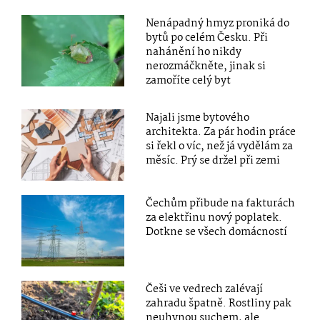
Nenápadný hmyz proniká do
bytů po celém Česku. Při
nahánění ho nikdy
nerozmáčkněte, jinak si
zamoříte celý byt
Najali jsme bytového
architekta. Za pár hodin práce
si řekl o víc, než já vydělám za
měsíc. Prý se držel při zemi
Čechům přibude na fakturách
za elektřinu nový poplatek.
Dotkne se všech domácností
Češi ve vedrech zalévají
zahradu špatně. Rostliny pak
neuhynou suchem, ale