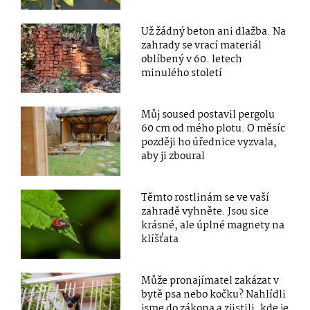
Už žádný beton ani dlažba. Na
zahrady se vrací materiál
oblíbený v 60. letech
minulého století
Můj soused postavil pergolu
60 cm od mého plotu. O měsíc
později ho úřednice vyzvala,
aby ji zboural
Těmto rostlinám se ve vaší
zahradě vyhněte. Jsou sice
krásné, ale úplné magnety na
klíšťata
Může pronajímatel zakázat v
bytě psa nebo kočku? Nahlídli
jsme do zákona a zjistili, kde je