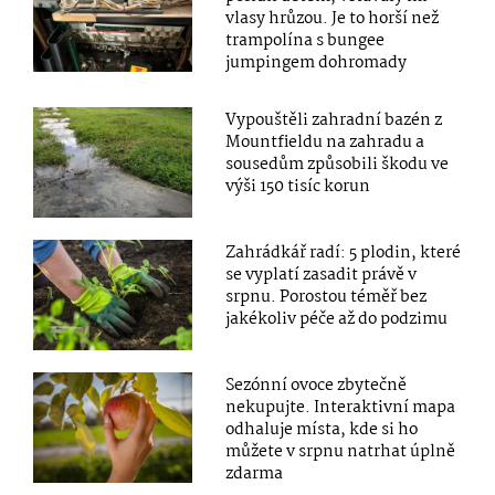
vlasy hrůzou. Je to horší než
trampolína s bungee
jumpingem dohromady
Vypouštěli zahradní bazén z
Mountfieldu na zahradu a
sousedům způsobili škodu ve
výši 150 tisíc korun
Zahrádkář radí: 5 plodin, které
se vyplatí zasadit právě v
srpnu. Porostou téměř bez
jakékoliv péče až do podzimu
Sezónní ovoce zbytečně
nekupujte. Interaktivní mapa
odhaluje místa, kde si ho
můžete v srpnu natrhat úplně
zdarma