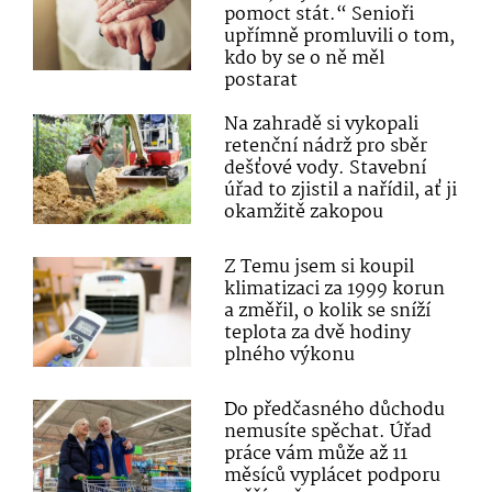
pomoct stát.“ Senioři
upřímně promluvili o tom,
kdo by se o ně měl
postarat
Na zahradě si vykopali
retenční nádrž pro sběr
dešťové vody. Stavební
úřad to zjistil a nařídil, ať ji
okamžitě zakopou
Z Temu jsem si koupil
klimatizaci za 1999 korun
a změřil, o kolik se sníží
teplota za dvě hodiny
plného výkonu
Do předčasného důchodu
nemusíte spěchat. Úřad
práce vám může až 11
měsíců vyplácet podporu