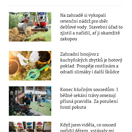
Na zahradě si vykopali
retenční nádrž pro sběr
dešťové vody. Stavební úřad to
zjistil a nařídil, ať ji okamžitě
zakopou
Zahradní hnojivo z
kuchyňských zbytků je hotový
poklad: Prospěje rostlinám a
odradí slimáky i další škůdce
Konec hlučným sousedům: I
běžné sekání trávy omezují
přísná pravidla. Za porušení
hrozí pokuta
Když jsem viděla, co soused
pořídil dětem, vstávaly mi