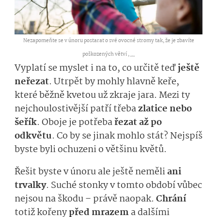
Nezapomeňte se v únoru postarat o své ovocné stromy tak, že je zbavíte
poškozených větví ,
...
Vyplatí se myslet i na to, co určitě teď
ještě
neřezat
. Utrpět by mohly hlavně keře,
které běžně kvetou už zkraje jara. Mezi ty
nejchoulostivější patří třeba
zlatice nebo
šeřík
. Oboje je potřeba
řezat až po
odkvětu
. Co by se jinak mohlo stát? Nejspíš
byste byli ochuzeni o většinu květů.
Řešit byste v únoru ale ještě neměli
ani
trvalky
. Suché stonky v tomto období vůbec
nejsou na škodu – právě naopak.
Chrání
totiž kořeny
před mrazem
a dalšími