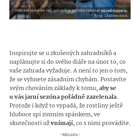
Některé práce na vaší zahradě je potřeba vykonat už teď v únoru, nezmeškejte to
Foto
: Shutterstock
Inspirujte se u zkušených zahradníků a
naplánujte si do svého diáře na únor to, co
vaše zahrada vyžaduje. A není to jen o tom,
že se vyhnete zásadním chybám. Postavíte
svým chováním základy k tomu,
aby se
u vás jarní sezóna pořádně zazelenala
.
Protože i když to vypadá, že rostliny ještě
hluboce spí zimním spánkem, ve
skutečnosti už
vnímají
, co s nimi provádíte.