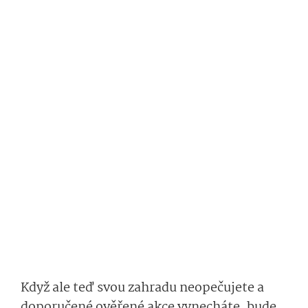
Když ale teď svou zahradu neopečujete a
doporučené ověřené akce vynecháte, bude