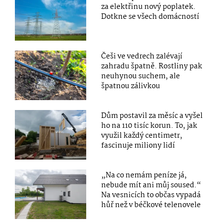
za elektřinu nový poplatek.
Dotkne se všech domácností
Češi ve vedrech zalévají
zahradu špatně. Rostliny pak
neuhynou suchem, ale
špatnou zálivkou
Dům postavil za měsíc a vyšel
ho na 110 tisíc korun. To, jak
využil každý centimetr,
fascinuje miliony lidí
„Na co nemám peníze já,
nebude mít ani můj soused.“
Na vesnicích to občas vypadá
hůř než v béčkové telenovele