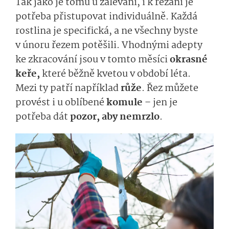
Tak jako je tomu u zalévání, i k řezání je
potřeba přistupovat individuálně. Každá
rostlina je specifická, a ne všechny byste
v únoru řezem potěšili. Vhodnými adepty
ke zkracování jsou v tomto měsíci
okrasné
keře,
které běžně kvetou v období léta.
Mezi ty patří například
růže
. Řez můžete
provést i u oblíbené
komule
– jen je
potřeba dát
pozor, aby nemrzlo
.