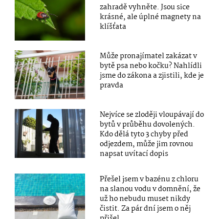
zahradě vyhněte. Jsou sice
krásné, ale úplné magnety na
klíšťata
Může pronajímatel zakázat v
bytě psa nebo kočku? Nahlídli
jsme do zákona a zjistili, kde je
pravda
Nejvíce se zloději vloupávají do
bytů v průběhu dovolených.
Kdo dělá tyto 3 chyby před
odjezdem, může jim rovnou
napsat uvítací dopis
Přešel jsem v bazénu z chloru
na slanou vodu v domnění, že
už ho nebudu muset nikdy
čistit. Za pár dní jsem o něj
přišel