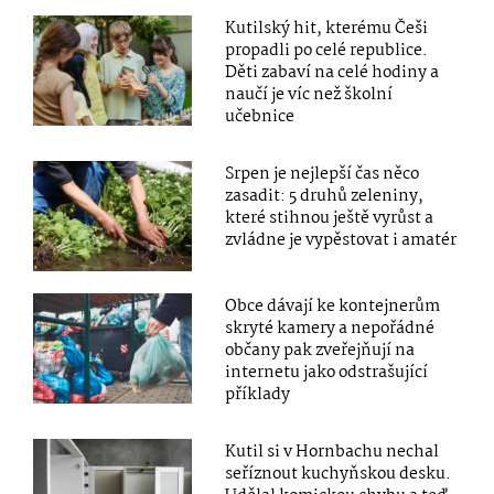
Kutilský hit, kterému Češi
propadli po celé republice.
Děti zabaví na celé hodiny a
naučí je víc než školní
učebnice
Srpen je nejlepší čas něco
zasadit: 5 druhů zeleniny,
které stihnou ještě vyrůst a
zvládne je vypěstovat i amatér
Obce dávají ke kontejnerům
skryté kamery a nepořádné
občany pak zveřejňují na
internetu jako odstrašující
příklady
Kutil si v Hornbachu nechal
seříznout kuchyňskou desku.