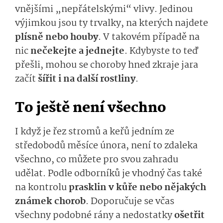
vnějšími „nepřátelskými“ vlivy. Jedinou
výjimkou jsou ty trvalky, na kterých najdete
plísně nebo houby
. V takovém případě na
nic
nečekejte a jednejte
. Kdybyste to teď
přešli, mohou se choroby hned zkraje jara
začít
šířit i na další rostliny
.
To ještě není všechno
I když je řez stromů a keřů jedním ze
středobodů měsíce února, není to zdaleka
všechno, co můžete pro svou zahradu
udělat. Podle odborníků je vhodný čas také
na kontrolu
prasklin v kůře nebo nějakých
známek chorob
. Doporučuje se včas
všechny podobné rány a nedostatky
ošetřit