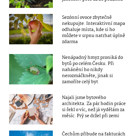
Sezónní ovoce zbytečně
nekupujte. Interaktivní mapa
odhaluje místa, kde si ho
můžete v srpnu natrhat úplně
zdarma
Nenápadný hmyz proniká do
bytů po celém Česku. Při
nahánění ho nikdy
nerozmáčkněte, jinak si
zamoříte celý byt
Najali jsme bytového
architekta. Za pár hodin práce
si řekl o víc, než já vydělám za
měsíc. Prý se držel při zemi
Čechům přibude na fakturách