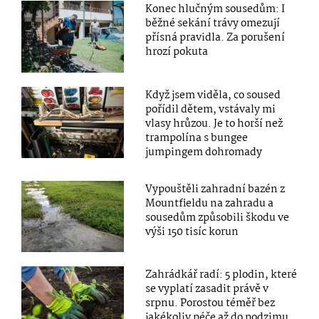
Konec hlučným sousedům: I
běžné sekání trávy omezují
přísná pravidla. Za porušení
hrozí pokuta
Když jsem viděla, co soused
pořídil dětem, vstávaly mi
vlasy hrůzou. Je to horší než
trampolína s bungee
jumpingem dohromady
Vypouštěli zahradní bazén z
Mountfieldu na zahradu a
sousedům způsobili škodu ve
výši 150 tisíc korun
Zahrádkář radí: 5 plodin, které
se vyplatí zasadit právě v
srpnu. Porostou téměř bez
jakékoliv péče až do podzimu