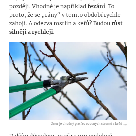
později. Vhodné je například
řezání
. To
proto, že se „rány“ v tomto období rychle
zahojí. A odezva rostlin a keřů? Budou
růst
silněji a rychleji
.
Únor je vhodný pro řez ovocných stromů a keřů ,
...