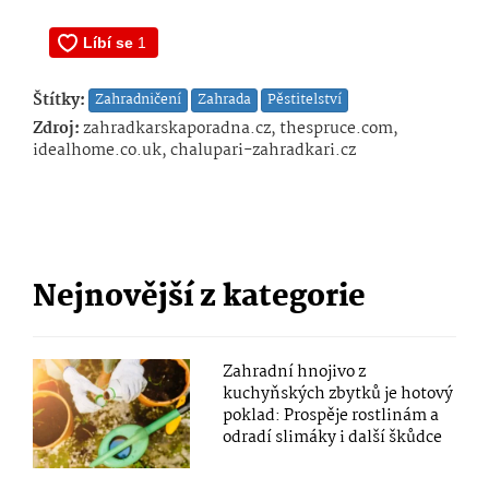
Štítky:
Zahradničení
Zahrada
Pěstitelství
Zdroj:
zahradkarskaporadna.cz, thespruce.com,
idealhome.co.uk, chalupari-zahradkari.cz
Nejnovější z kategorie
Zahradní hnojivo z
kuchyňských zbytků je hotový
poklad: Prospěje rostlinám a
odradí slimáky i další škůdce