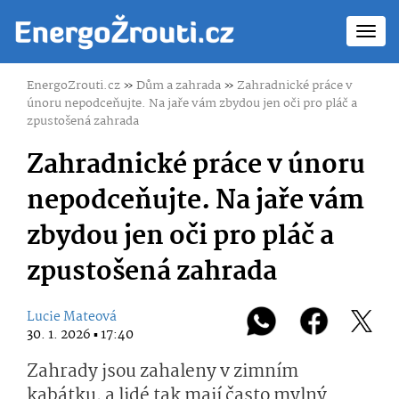
Toggl
navig
EnergoZrouti.cz
»
Dům a zahrada
»
Zahradnické práce v
únoru nepodceňujte. Na jaře vám zbydou jen oči pro pláč a
zpustošená zahrada
Zahradnické práce v únoru
nepodceňujte. Na jaře vám
zbydou jen oči pro pláč a
zpustošená zahrada
Lucie Mateová
30. 1. 2026 ▪ 17:40
Zahrady jsou zahaleny v zimním
kabátku, a lidé tak mají často mylný