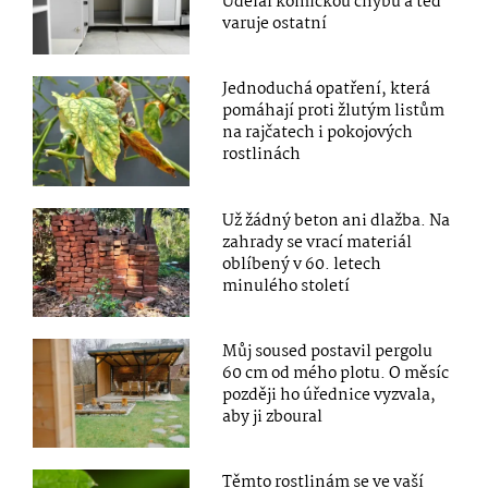
Udělal komickou chybu a teď
varuje ostatní
Jednoduchá opatření, která
pomáhají proti žlutým listům
na rajčatech i pokojových
rostlinách
Už žádný beton ani dlažba. Na
zahrady se vrací materiál
oblíbený v 60. letech
minulého století
Můj soused postavil pergolu
60 cm od mého plotu. O měsíc
později ho úřednice vyzvala,
aby ji zboural
Těmto rostlinám se ve vaší