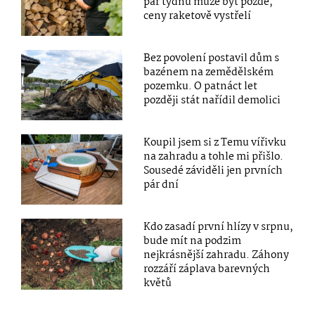
pár týdnů může být pozdě,
ceny raketově vystřelí
Bez povolení postavil dům s
bazénem na zemědělském
pozemku. O patnáct let
později stát nařídil demolici
Koupil jsem si z Temu vířivku
na zahradu a tohle mi přišlo.
Sousedé záviděli jen prvních
pár dní
Kdo zasadí první hlízy v srpnu,
bude mít na podzim
nejkrásnější zahradu. Záhony
rozzáří záplava barevných
květů