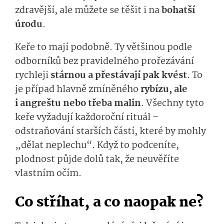
zdravější, ale můžete se těšit i na
bohatší
úrodu
.
Keře to mají podobně. Ty většinou podle
odborníků bez pravidelného prořezávání
rychleji
stárnou a přestávají pak kvést
. To
je případ hlavně zmíněného
rybízu, ale
i angreštu nebo třeba malin
. Všechny tyto
keře vyžadují každoroční rituál –
odstraňování starších částí, které by mohly
„dělat neplechu“. Když to podceníte,
plodnost půjde dolů tak, že neuvěříte
vlastním očím.
Co stříhat, a co naopak ne?