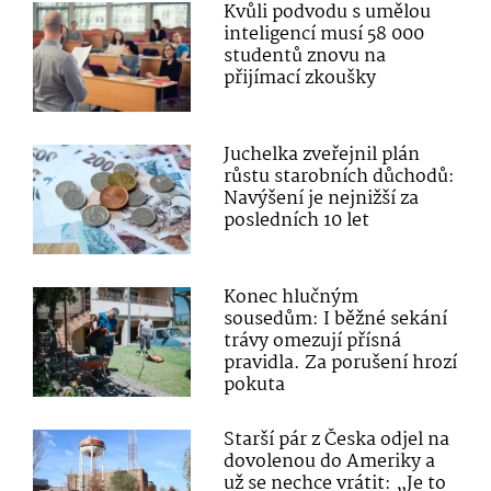
Kvůli podvodu s umělou
inteligencí musí 58 000
studentů znovu na
přijímací zkoušky
Juchelka zveřejnil plán
růstu starobních důchodů:
Navýšení je nejnižší za
posledních 10 let
Konec hlučným
sousedům: I běžné sekání
trávy omezují přísná
pravidla. Za porušení hrozí
pokuta
Starší pár z Česka odjel na
dovolenou do Ameriky a
už se nechce vrátit: „Je to