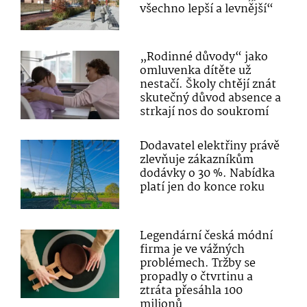
všechno lepší a levnější“
„Rodinné důvody“ jako
omluvenka dítěte už
nestačí. Školy chtějí znát
skutečný důvod absence a
strkají nos do soukromí
Dodavatel elektřiny právě
zlevňuje zákazníkům
dodávky o 30 %. Nabídka
platí jen do konce roku
Legendární česká módní
firma je ve vážných
problémech. Tržby se
propadly o čtvrtinu a
ztráta přesáhla 100
milionů