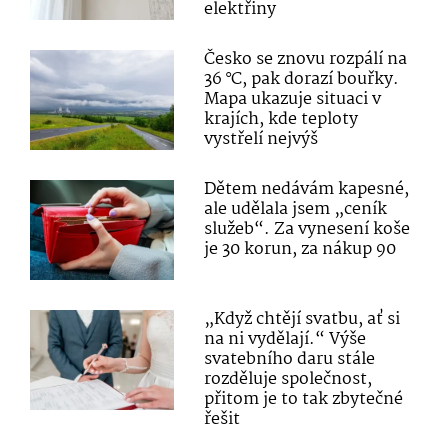
elektřiny
Česko se znovu rozpálí na
36 °C, pak dorazí bouřky.
Mapa ukazuje situaci v
krajích, kde teploty
vystřelí nejvýš
Dětem nedávám kapesné,
ale udělala jsem „ceník
služeb“. Za vynesení koše
je 30 korun, za nákup 90
„Když chtějí svatbu, ať si
na ni vydělají.“ Výše
svatebního daru stále
rozděluje společnost,
přitom je to tak zbytečné
řešit