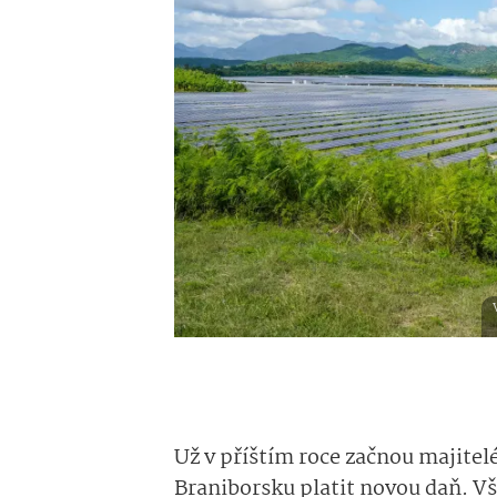
Už v příštím roce začnou majite
Braniborsku platit novou daň. Vš