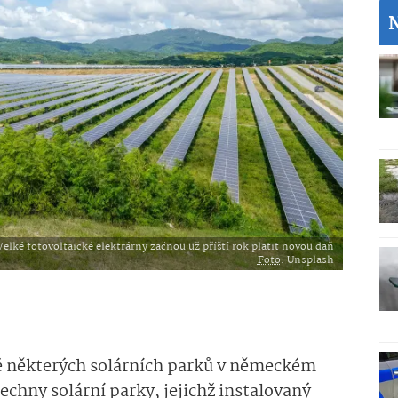
Velké fotovoltaické elektrárny začnou už příští rok platit novou daň
Foto
: Unsplash
lé některých solárních parků v německém
echny solární parky, jejichž instalovaný