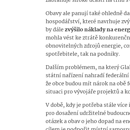
zabraňuje široké účasti na trhu s
Obavy ale panují také ohledně d
hospodářství, které navrhuje zvý
by dále
zvýšilo náklady na energ
mohla vést ke ztrátě konkurenčn
obnovitelných zdrojů energie, co
spotřebitele, tak na podniky.
Dalším problémem, na který Glah
státní nařízení nahradí federáln
že obce budou mít nárok na obě 
situaci pro vývojáře projektů a 
V době, kdy je potřeba stále více
pro dosažení udržitelné budoucn
otázek a obav o jeho dopad na en
cílem je podpořit místní samosprá