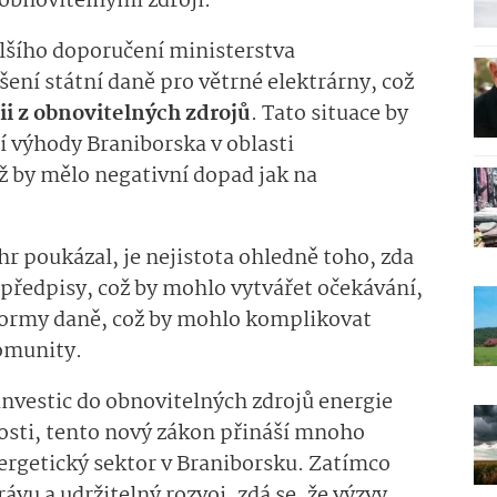
 obnovitelnými zdroji.
alšího doporučení ministerstva
šení státní daně pro větrné elektrárny, což
ii z obnovitelných zdrojů
. Tato situace by
í výhody Braniborska v oblasti
ž by mělo negativní dopad jak na
r poukázal, je nejistota ohledně toho, zda
í předpisy, což by mohlo vytvářet očekávání,
formy daně, což by mohlo komplikovat
komunity.
 investic do obnovitelných zdrojů energie
osti, tento nový zákon přináší mnoho
ergetický sektor v Braniborsku. Zatímco
vu a udržitelný rozvoj, zdá se, že výzvy