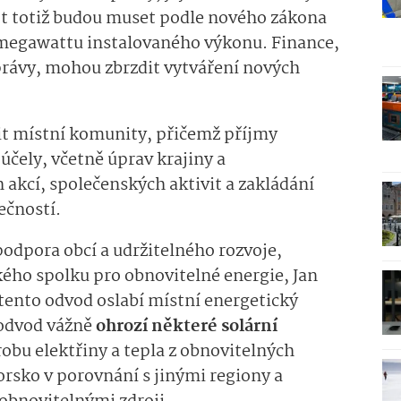
t totiž budou muset podle nového zákona
 megawattu instalovaného výkonu. Finance,
právy, mohou zbrzdit vytváření nových
it místní komunity, přičemž příjmy
účely, včetně úprav krajiny a
 akcí, společenských aktivit a zakládání
ečností.
podpora obcí a udržitelného rozvoje,
ého spolku pro obnovitelné energie, Jan
 tento odvod oslabí místní energetický
 odvod vážně
ohrozí některé solární
robu elektřiny a tepla z obnovitelných
rsko v porovnání s jinými regiony a