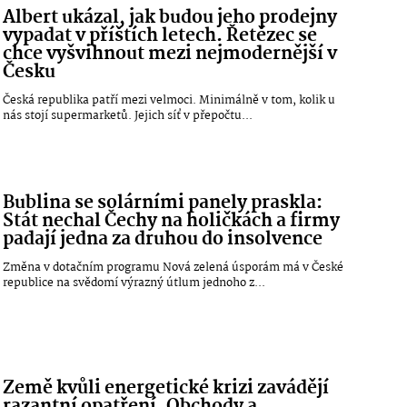
Albert ukázal, jak budou jeho prodejny
vypadat v příštích letech. Řetězec se
chce vyšvihnout mezi nejmodernější v
Česku
Česká republika patří mezi velmoci. Minimálně v tom, kolik u
nás stojí supermarketů. Jejich síť v přepočtu...
Bublina se solárními panely praskla:
Stát nechal Čechy na holičkách a firmy
padají jedna za druhou do insolvence
Změna v dotačním programu Nová zelená úsporám má v České
republice na svědomí výrazný útlum jednoho z...
Země kvůli energetické krizi zavádějí
razantní opatření. Obchody a