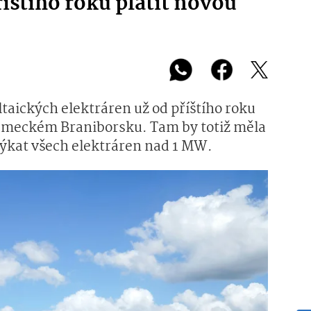
říštího roku platit novou
ltaických elektráren už od příštího roku
 německém Braniborsku. Tam by totiž měla
 týkat všech elektráren nad 1 MW.