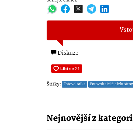
Sdílejte článek
Vsto
Diskuze
Štítky:
Fotovoltaika
Fotovoltaické elektrárny
Nejnovější z kategor