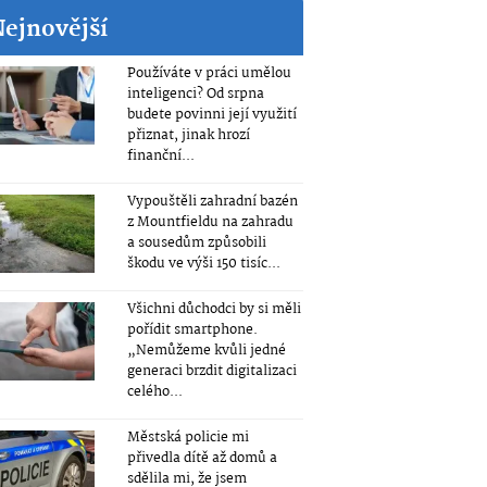
Nejnovější
Používáte v práci umělou
inteligenci? Od srpna
budete povinni její využití
přiznat, jinak hrozí
finanční...
Vypouštěli zahradní bazén
z Mountfieldu na zahradu
a sousedům způsobili
škodu ve výši 150 tisíc...
Všichni důchodci by si měli
pořídit smartphone.
„Nemůžeme kvůli jedné
generaci brzdit digitalizaci
celého...
Městská policie mi
přivedla dítě až domů a
sdělila mi, že jsem