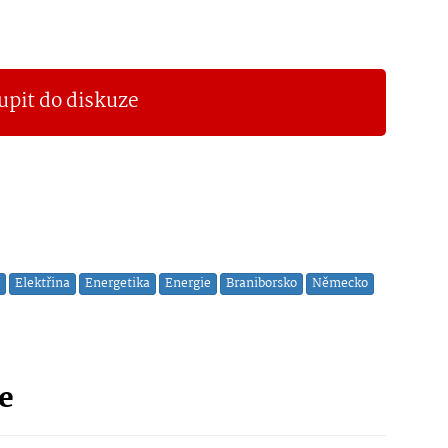
upit do diskuze
Elektřina
Energetika
Energie
Braniborsko
Německo
ie