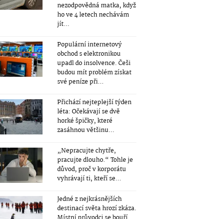
nezodpovědná matka, když
ho ve 4 letech nechávám
jít...
Populární internetový
obchod s elektronikou
upadl do insolvence. Češi
budou mít problém získat
své peníze při...
Přichází nejteplejší týden
léta: Očekávají se dvě
horké špičky, které
zasáhnou většinu...
„Nepracujte chytře,
pracujte dlouho.“ Tohle je
důvod, proč v korporátu
vyhrávají ti, kteří se...
Jedné z nejkrásnějších
destinací světa hrozí zkáza.
Místní průvodci se bouří