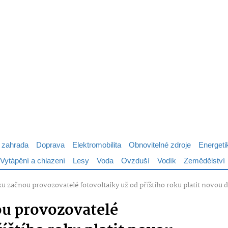
 zahrada
Doprava
Elektromobilita
Obnovitelné zdroje
Energeti
Vytápění a chlazení
Lesy
Voda
Ovzduší
Vodík
Zemědělství
u začnou provozovatelé fotovoltaiky už od příštího roku platit novou 
ou provozovatelé