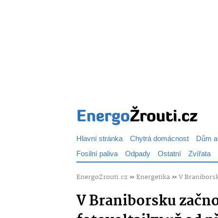
Hlavní stránka
Chytrá domácnost
Dům a
Fosilní paliva
Odpady
Ostatní
Zvířata
EnergoZrouti.cz
»
Energetika
»
V Braniborsk
V Braniborsku začn