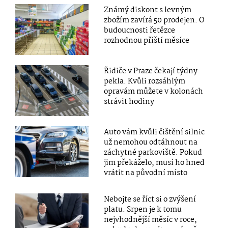
Známý diskont s levným
zbožím zavírá 50 prodejen. O
budoucnosti řetězce
rozhodnou příští měsíce
Řidiče v Praze čekají týdny
pekla. Kvůli rozsáhlým
opravám můžete v kolonách
strávit hodiny
Auto vám kvůli čištění silnic
už nemohou odtáhnout na
záchytné parkoviště. Pokud
jim překáželo, musí ho hned
vrátit na původní místo
Nebojte se říct si o zvýšení
platu. Srpen je k tomu
nejvhodnější měsíc v roce,