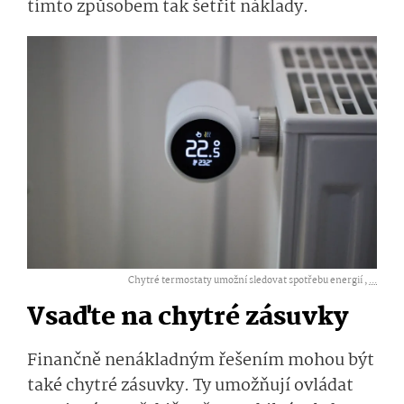
tímto způsobem tak šetřit náklady.
Chytré termostaty umožní sledovat spotřebu energií ,
...
Vsaďte na chytré zásuvky
Finančně nenákladným řešením mohou být
také chytré zásuvky. Ty umožňují ovládat