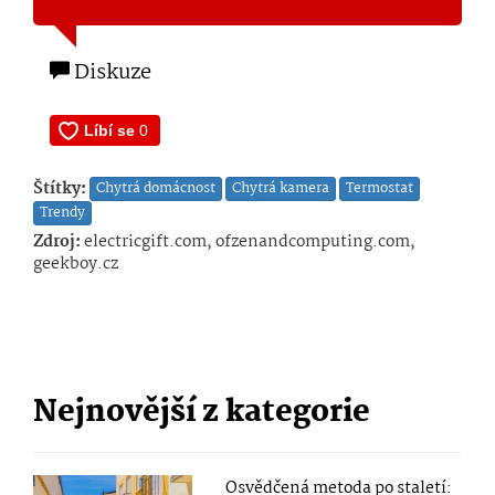
Diskuze
Štítky:
Chytrá domácnost
Chytrá kamera
Termostat
Trendy
Zdroj:
electricgift.com, ofzenandcomputing.com,
geekboy.cz
Nejnovější z kategorie
Osvědčená metoda po staletí: