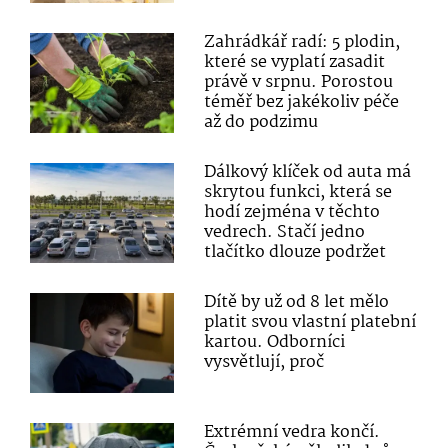
Zahrádkář radí: 5 plodin,
které se vyplatí zasadit
právě v srpnu. Porostou
téměř bez jakékoliv péče
až do podzimu
Dálkový klíček od auta má
skrytou funkci, která se
hodí zejména v těchto
vedrech. Stačí jedno
tlačítko dlouze podržet
Dítě by už od 8 let mělo
platit svou vlastní platební
kartou. Odborníci
vysvětlují, proč
Extrémní vedra končí.