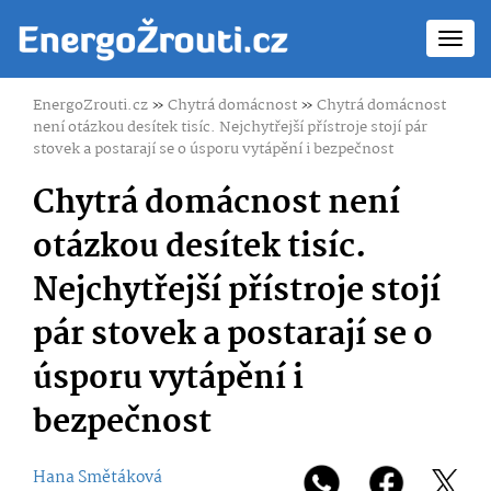
Toggl
navig
EnergoZrouti.cz
»
Chytrá domácnost
»
Chytrá domácnost
není otázkou desítek tisíc. Nejchytřejší přístroje stojí pár
stovek a postarají se o úsporu vytápění i bezpečnost
Chytrá domácnost není
otázkou desítek tisíc.
Nejchytřejší přístroje stojí
pár stovek a postarají se o
úsporu vytápění i
bezpečnost
Hana Smětáková