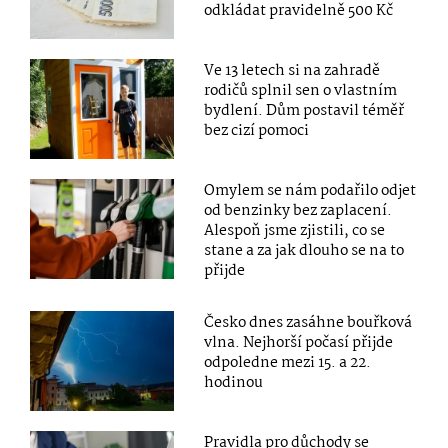
odkládat pravidelně 500 Kč
Ve 13 letech si na zahradě
rodičů splnil sen o vlastním
bydlení. Dům postavil téměř
bez cizí pomoci
Omylem se nám podařilo odjet
od benzinky bez zaplacení.
Alespoň jsme zjistili, co se
stane a za jak dlouho se na to
přijde
Česko dnes zasáhne bouřková
vlna. Nejhorší počasí přijde
odpoledne mezi 15. a 22.
hodinou
Pravidla pro důchody se