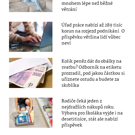
mnohem lépe než běžné
větrání
Úřad práce nabízí až 289 tisíc
korun na rozjezd podnikání. O
příspěvku většina lidí vůbec
neví
Kolik peněz dát do obálky na
svatbu? Odborník na etiketu
prozradil, pod jakou částkou si
uříznete ostudu a budete za
skrblíka
Rodiče čeká jeden z
nejdražších nákupů roku.
Výbava pro školáka vyjde i na
desetitisíce, stát ale nabízí
příspěvek