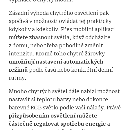
vypínače o chytrý modul.
Zásadní výhoda chytrého osvětlení pak
spočívá v možnosti ovládat jej prakticky
kdykoliv a kdekoliv. Přes mobilní aplikaci
můžete zhasnout světla, když odcházíte
z domu, nebo třeba pohodlně změnit
intenzitu. Kromě toho chytré žárovky
umožňují nastavení automatických
režimů
podle časů nebo konkrétní denní
rutiny.
Mnoho chytrých světel dále nabízí možnost
nastavit si teplotu barvy nebo dokonce
barevné RGB světlo podle vaší nálady. Právě
přizpůsobením osvětlení můžete
částečně regulovat spotřebu energie
a