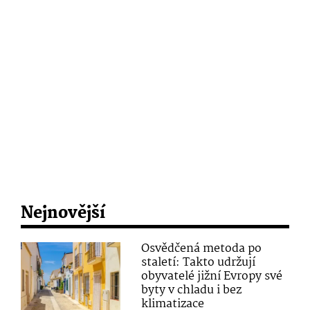
Nejnovější
Osvědčená metoda po
staletí: Takto udržují
obyvatelé jižní Evropy své
byty v chladu i bez
klimatizace