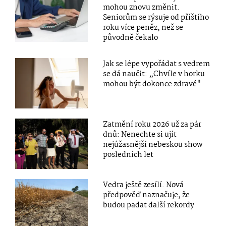
mohou znovu změnit.
Seniorům se rýsuje od příštího
roku více peněz, než se
původně čekalo
Jak se lépe vypořádat s vedrem
se dá naučit: „Chvíle v horku
mohou být dokonce zdravé"
Zatmění roku 2026 už za pár
dnů: Nenechte si ujít
nejúžasnější nebeskou show
posledních let
Vedra ještě zesílí. Nová
předpověď naznačuje, že
budou padat další rekordy