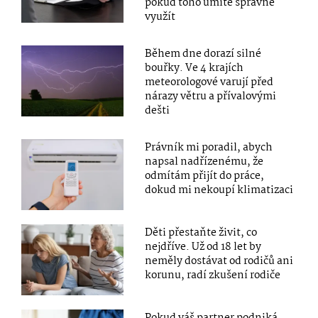
pokud toho umíte správně
využít
Během dne dorazí silné
bouřky. Ve 4 krajích
meteorologové varují před
nárazy větru a přívalovými
dešti
Právník mi poradil, abych
napsal nadřízenému, že
odmítám přijít do práce,
dokud mi nekoupí klimatizaci
Děti přestaňte živit, co
nejdříve. Už od 18 let by
neměly dostávat od rodičů ani
korunu, radí zkušení rodiče