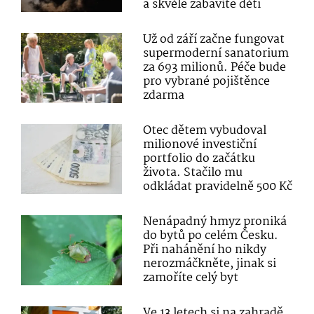
a skvěle zabavíte děti
Už od září začne fungovat
supermoderní sanatorium
za 693 milionů. Péče bude
pro vybrané pojištěnce
zdarma
Otec dětem vybudoval
milionové investiční
portfolio do začátku
života. Stačilo mu
odkládat pravidelně 500 Kč
Nenápadný hmyz proniká
do bytů po celém Česku.
Při nahánění ho nikdy
nerozmáčkněte, jinak si
zamoříte celý byt
Ve 13 letech si na zahradě