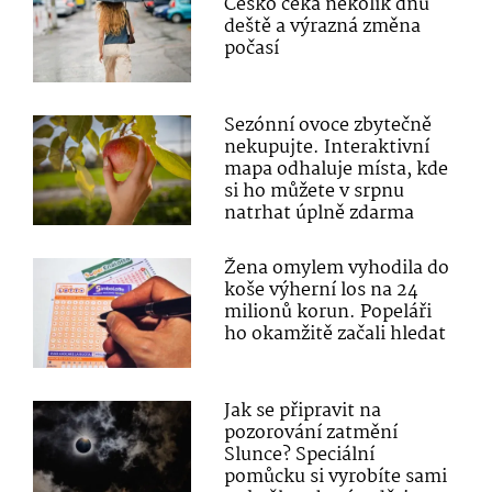
Česko čeká několik dnů
deště a výrazná změna
počasí
Sezónní ovoce zbytečně
nekupujte. Interaktivní
mapa odhaluje místa, kde
si ho můžete v srpnu
natrhat úplně zdarma
Žena omylem vyhodila do
koše výherní los na 24
milionů korun. Popeláři
ho okamžitě začali hledat
Jak se připravit na
pozorování zatmění
Slunce? Speciální
pomůcku si vyrobíte sami