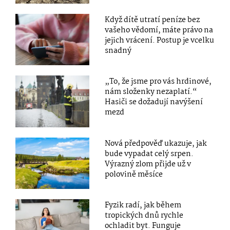
Když dítě utratí peníze bez
vašeho vědomí, máte právo na
jejich vrácení. Postup je vcelku
snadný
„To, že jsme pro vás hrdinové,
nám složenky nezaplatí.“
Hasiči se dožadují navýšení
mezd
Nová předpověď ukazuje, jak
bude vypadat celý srpen.
Výrazný zlom přijde už v
polovině měsíce
Fyzik radí, jak během
tropických dnů rychle
ochladit byt. Funguje