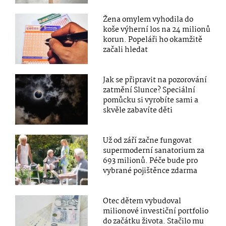
Žena omylem vyhodila do
koše výherní los na 24 milionů
korun. Popeláři ho okamžitě
začali hledat
Jak se připravit na pozorování
zatmění Slunce? Speciální
pomůcku si vyrobíte sami a
skvěle zabavíte děti
Už od září začne fungovat
supermoderní sanatorium za
693 milionů. Péče bude pro
vybrané pojištěnce zdarma
Otec dětem vybudoval
milionové investiční portfolio
do začátku života. Stačilo mu