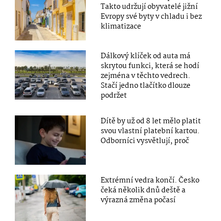
Takto udržují obyvatelé jižní
Evropy své byty v chladu i bez
klimatizace
Dálkový klíček od auta má
skrytou funkci, která se hodí
zejména v těchto vedrech.
Stačí jedno tlačítko dlouze
podržet
Dítě by už od 8 let mělo platit
svou vlastní platební kartou.
Odborníci vysvětlují, proč
Extrémní vedra končí. Česko
čeká několik dnů deště a
výrazná změna počasí