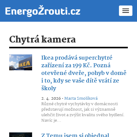
Toggl
navig
Chytrá kamera
Ikea prodává superchytré
zařízení za 199 Kč. Pozná
otevřené dveře, pohyb v domě
i to, kdy se vaše dítě vrátí ze
školy
2. 4. 2026 •
Marta Smolíková
Různé chytré vychytávky v domácnosti
představují možnost, jak si významně
ulehčit život a zvýšit kvalitu svého bydlení.
Navíc je...
Z Temu jsem si objednal