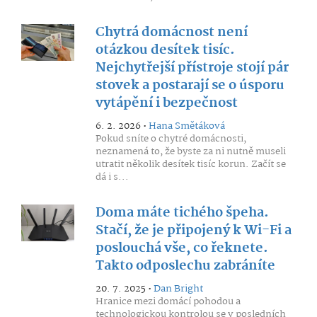
Chytrá domácnost není
otázkou desítek tisíc.
Nejchytřejší přístroje stojí pár
stovek a postarají se o úsporu
vytápění i bezpečnost
6. 2. 2026 •
Hana Smětáková
Pokud sníte o chytré domácnosti,
neznamená to, že byste za ni nutně museli
utratit několik desítek tisíc korun. Začít se
dá i s...
Doma máte tichého špeha.
Stačí, že je připojený k Wi-Fi a
poslouchá vše, co řeknete.
Takto odposlechu zabráníte
20. 7. 2025 •
Dan Bright
Hranice mezi domácí pohodou a
technologickou kontrolou se v posledních