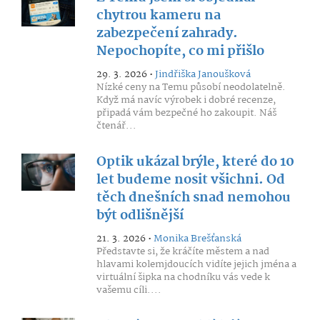
chytrou kameru na
zabezpečení zahrady.
Nepochopíte, co mi přišlo
29. 3. 2026 •
Jindřiška Janoušková
Nízké ceny na Temu působí neodolatelně.
Když má navíc výrobek i dobré recenze,
připadá vám bezpečné ho zakoupit. Náš
čtenář...
Optik ukázal brýle, které do 10
let budeme nosit všichni. Od
těch dnešních snad nemohou
být odlišnější
21. 3. 2026 •
Monika Brešťanská
Představte si, že kráčíte městem a nad
hlavami kolemjdoucích vidíte jejich jména a
virtuální šipka na chodníku vás vede k
vašemu cíli....