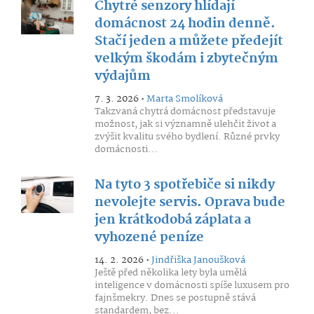
Chytré senzory hlídají
domácnost 24 hodin denně.
Stačí jeden a můžete předejít
velkým škodám i zbytečným
výdajům
7. 3. 2026 •
Marta Smolíková
Takzvaná chytrá domácnost představuje
možnost, jak si významně ulehčit život a
zvýšit kvalitu svého bydlení. Různé prvky
domácnosti...
Na tyto 3 spotřebiče si nikdy
nevolejte servis. Oprava bude
jen krátkodobá záplata a
vyhozené peníze
14. 2. 2026 •
Jindřiška Janoušková
Ještě před několika lety byla umělá
inteligence v domácnosti spíše luxusem pro
fajnšmekry. Dnes se postupně stává
standardem, bez...