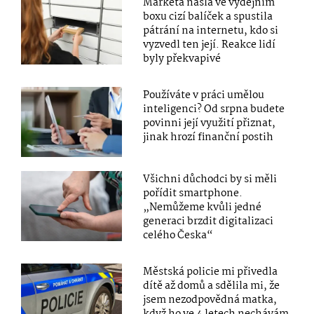
Markéta našla ve výdejním
boxu cizí balíček a spustila
pátrání na internetu, kdo si
vyzvedl ten její. Reakce lidí
byly překvapivé
Používáte v práci umělou
inteligenci? Od srpna budete
povinni její využití přiznat,
jinak hrozí finanční postih
Všichni důchodci by si měli
pořídit smartphone.
„Nemůžeme kvůli jedné
generaci brzdit digitalizaci
celého Česka“
Městská policie mi přivedla
dítě až domů a sdělila mi, že
jsem nezodpovědná matka,
když ho ve 4 letech nechávám