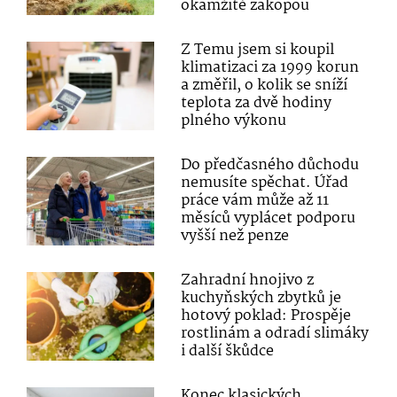
okamžitě zakopou
Z Temu jsem si koupil
klimatizaci za 1999 korun
a změřil, o kolik se sníží
teplota za dvě hodiny
plného výkonu
Do předčasného důchodu
nemusíte spěchat. Úřad
práce vám může až 11
měsíců vyplácet podporu
vyšší než penze
Zahradní hnojivo z
kuchyňských zbytků je
hotový poklad: Prospěje
rostlinám a odradí slimáky
i další škůdce
Konec klasických