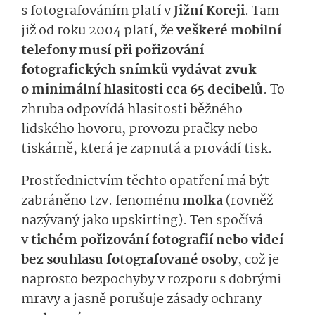
s fotografováním platí v
Jižní Koreji
. Tam
již od roku 2004 platí, že
veškeré mobilní
telefony musí při pořizování
fotografických snímků vydávat zvuk
o minimální hlasitosti cca 65 decibelů
. To
zhruba odpovídá hlasitosti běžného
lidského hovoru, provozu pračky nebo
tiskárně, která je zapnutá a provádí tisk.
Prostřednictvím těchto opatření má být
zabráněno tzv. fenoménu
molka
(rovněž
nazývaný jako upskirting). Ten spočívá
v
tichém pořizování fotografií nebo videí
bez souhlasu fotografované osoby
, což je
naprosto bezpochyby v rozporu s dobrými
mravy a jasně porušuje zásady ochrany