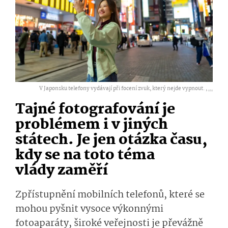
V Japonsku telefony vydávají při focení zvuk, který nejde vypnout. ,
...
Tajné fotografování je
problémem i v jiných
státech. Je jen otázka času,
kdy se na toto téma
vlády zaměří
Zpřístupnění mobilních telefonů, které se
mohou pyšnit vysoce výkonnými
fotoaparáty, široké veřejnosti je převážně