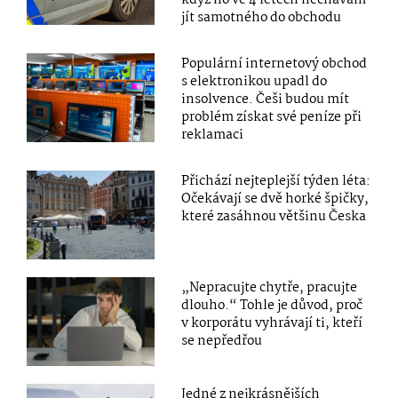
jít samotného do obchodu
Populární internetový obchod
s elektronikou upadl do
insolvence. Češi budou mít
problém získat své peníze při
reklamaci
Přichází nejteplejší týden léta:
Očekávají se dvě horké špičky,
které zasáhnou většinu Česka
„Nepracujte chytře, pracujte
dlouho.“ Tohle je důvod, proč
v korporátu vyhrávají ti, kteří
se nepředřou
Jedné z nejkrásnějších