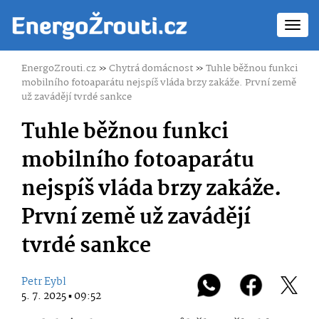
Toggl
navig
EnergoZrouti.cz
»
Chytrá domácnost
»
Tuhle běžnou funkci
mobilního fotoaparátu nejspíš vláda brzy zakáže. První země
už zavádějí tvrdé sankce
Tuhle běžnou funkci
mobilního fotoaparátu
nejspíš vláda brzy zakáže.
První země už zavádějí
tvrdé sankce
Petr Eybl
5. 7. 2025 ▪ 09:52