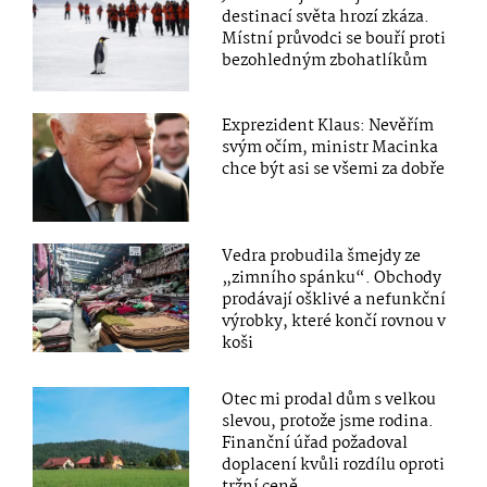
destinací světa hrozí zkáza.
Místní průvodci se bouří proti
bezohledným zbohatlíkům
Exprezident Klaus: Nevěřím
svým očím, ministr Macinka
chce být asi se všemi za dobře
Vedra probudila šmejdy ze
„zimního spánku“. Obchody
prodávají ošklivé a nefunkční
výrobky, které končí rovnou v
koši
Otec mi prodal dům s velkou
slevou, protože jsme rodina.
Finanční úřad požadoval
doplacení kvůli rozdílu oproti