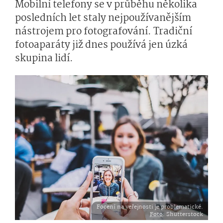
Mobilní telefony se v průběhu několika
posledních let staly nejpoužívanějším
nástrojem pro fotografování. Tradiční
fotoaparáty již dnes používá jen úzká
skupina lidí.
Focení na veřejnosti je problematické.
Foto
: Shutterstock