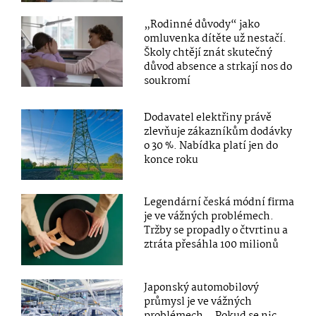
„Rodinné důvody“ jako
omluvenka dítěte už nestačí.
Školy chtějí znát skutečný
důvod absence a strkají nos do
soukromí
Dodavatel elektřiny právě
zlevňuje zákazníkům dodávky
o 30 %. Nabídka platí jen do
konce roku
Legendární česká módní firma
je ve vážných problémech.
Tržby se propadly o čtvrtinu a
ztráta přesáhla 100 milionů
Japonský automobilový
průmysl je ve vážných
problémech. „Pokud se nic