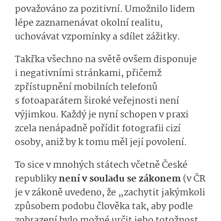
považováno za pozitivní. Umožnilo lidem
lépe zaznamenávat okolní realitu,
uchovávat vzpomínky a sdílet zážitky.
Takřka všechno na světě ovšem disponuje
i negativními stránkami, přičemž
zpřístupnění mobilních telefonů
s fotoaparátem široké veřejnosti není
výjimkou. Každý je nyní schopen v praxi
zcela nenápadně pořídit fotografii cizí
osoby, aniž by k tomu měl její povolení.
To sice v mnohých státech včetně České
republiky
není v souladu se zákonem
(v ČR
je v zákoně uvedeno, že „zachytit jakýmkoli
způsobem podobu člověka tak, aby podle
zobrazení bylo možné určit jeho totožnost,