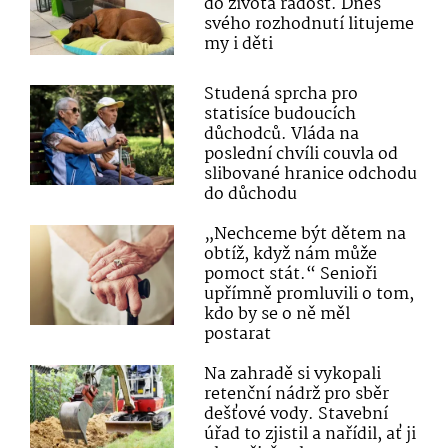
do života radost. Dnes
svého rozhodnutí litujeme
my i děti
Studená sprcha pro
statisíce budoucích
důchodců. Vláda na
poslední chvíli couvla od
slibované hranice odchodu
do důchodu
„Nechceme být dětem na
obtíž, když nám může
pomoct stát.“ Senioři
upřímně promluvili o tom,
kdo by se o ně měl
postarat
Na zahradě si vykopali
retenční nádrž pro sběr
dešťové vody. Stavební
úřad to zjistil a nařídil, ať ji