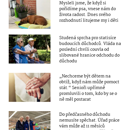
Mysleli jsme, že když si
pořídíme psa, vnese nám do
života radost. Dnes svého
rozhodnutí litujeme my i děti
Studená sprcha pro statisíce
budoucích důchodců. Vláda na
poslední chvíli couvla od
slibované hranice odchodu do
důchodu
„Nechceme být dětem na
obtíž, když nám může pomoct
stát.“ Senioři upřímně
promluvili o tom, kdo by se o
ně měl postarat
Do předčasného důchodu
nemusíte spěchat. Úřad práce
vám může až 11 měsíců