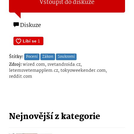
Vstoupit do diskuze
Diskuze
Štítky:
Focení
Zákon
Soukromí
Zdroj:
wired.com, svetandroida.cz,
letemsvetemapplem.cz, tokyoweekender.com,
reddit.com
Nejnovější z kategorie