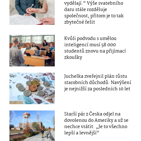
vydělají.“ Výše svatebního
daru stále rozděluje
společnost, přitom je to tak
zbytečné řešit
Kvůli podvodu s umělou
inteligencí musí 58 000
studentů znovu na přijímací
zkoušky
Juchelka zveřejnil plán růstu
starobních důchodů: Navýšení
je nejnižší za posledních 10 let
Starší pár z Česka odjel na
dovolenou do Ameriky a už se
nechce vrátit: „Je to všechno
lepší a levnější“