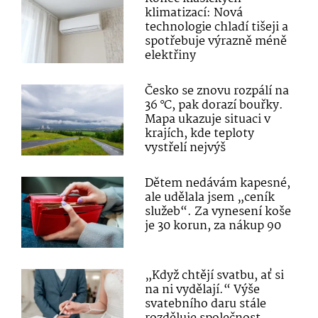
klimatizací: Nová
technologie chladí tišeji a
spotřebuje výrazně méně
elektřiny
Česko se znovu rozpálí na
36 °C, pak dorazí bouřky.
Mapa ukazuje situaci v
krajích, kde teploty
vystřelí nejvýš
Dětem nedávám kapesné,
ale udělala jsem „ceník
služeb“. Za vynesení koše
je 30 korun, za nákup 90
„Když chtějí svatbu, ať si
na ni vydělají.“ Výše
svatebního daru stále