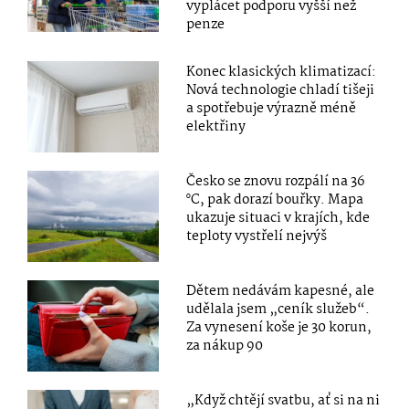
vyplácet podporu vyšší než
penze
Konec klasických klimatizací:
Nová technologie chladí tišeji
a spotřebuje výrazně méně
elektřiny
Česko se znovu rozpálí na 36
°C, pak dorazí bouřky. Mapa
ukazuje situaci v krajích, kde
teploty vystřelí nejvýš
Dětem nedávám kapesné, ale
udělala jsem „ceník služeb“.
Za vynesení koše je 30 korun,
za nákup 90
„Když chtějí svatbu, ať si na ni