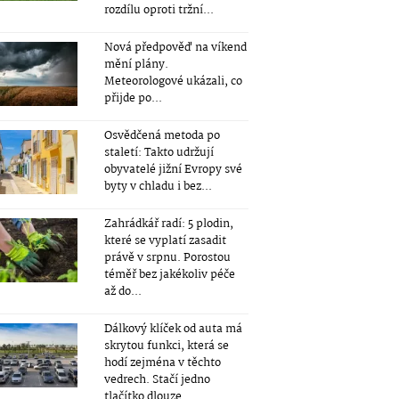
rozdílu oproti tržní...
Nová předpověď na víkend
mění plány.
Meteorologové ukázali, co
přijde po...
Osvědčená metoda po
staletí: Takto udržují
obyvatelé jižní Evropy své
byty v chladu i bez...
Zahrádkář radí: 5 plodin,
které se vyplatí zasadit
právě v srpnu. Porostou
téměř bez jakékoliv péče
až do...
Dálkový klíček od auta má
skrytou funkci, která se
hodí zejména v těchto
vedrech. Stačí jedno
tlačítko dlouze...