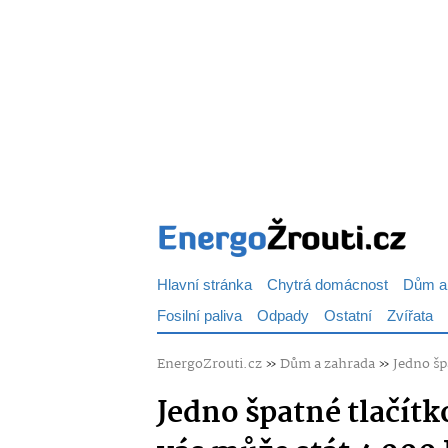
Hlavní stránka
Chytrá domácnost
Dům a
Fosilní paliva
Odpady
Ostatní
Zvířata
EnergoZrouti.cz
»
Dům a zahrada
»
Jedno šp
Jedno špatné tlačít