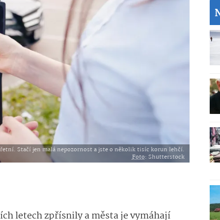
řetní. Stačí jen malá nepozornost a jste o několik tisíc korun lehčí.
Foto
: Shutterstock
ích letech zpřísnily a města je vymáhají