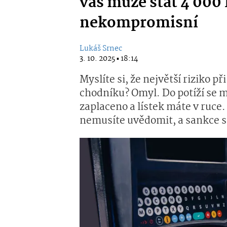
vás může stát 4 000 K
nekompromisní
Lukáš Srnec
3. 10. 2025 ▪ 18:14
Myslíte si, že největší riziko p
chodníku? Omyl. Do potíží se m
zaplaceno a lístek máte v ruce.
nemusíte uvědomit, a sankce se