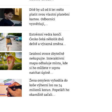
Dítě by už od 8 let mělo
platit svou vlastní platební
kartou. Odborníci
vysvětlují,...
Extrémní vedra končí.
Česko čeká několik dnů
deště a výrazná změna...
Sezónní ovoce zbytečně
nekupujte. Interaktivní
mapa odhaluje místa, kde
si ho můžete v srpnu
natrhat úplně...
Žena omylem vyhodila do
koše výherní los na 24
milionů korun. Popeláři ho
okamžitě začali...