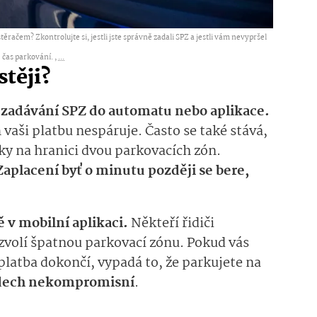
 stěračem? Zkontrolujte si, jestli jste správně zadali SPZ a jestli vám nevypršel
čas parkování. ,
...
stěji?
i zadávání SPZ do automatu nebo aplikace.
vaši platbu nespáruje. Často se také stává,
cky na hranici dvou parkovacích zón.
Zaplacení byť o minutu později se bere,
 v mobilní aplikaci.
Někteří řidiči
zvolí špatnou parkovací zónu. Pokud vás
 platba dokončí, vypadá to, že parkujete na
padech nekompromisní
.