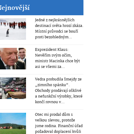
Nejnovější
Jedné z nejkrásnějších
destinací světa hrozí zkáza.
Místní průvodci se bouří
proti bezohledným...
Exprezident Klaus:
Nevěřím svým očím,
ministr Macinka chce být
asi se všemi za...
Vedra probudila šmejdy ze
„zimního spánku“.
Obchody prodávají ošklivé
a nefunkční výrobky, které
končí rovnou v...
Otec mi prodal dům s
velkou slevou, protože
jsme rodina. Finanční úřad
požadoval doplacení kvůli