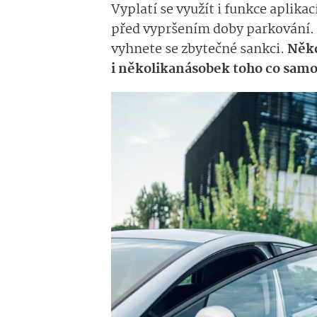
Vyplatí se využít i funkce aplika
před vypršením doby parkování. 
vyhnete se zbytečné sankci.
Někd
i několikanásobek toho co sam