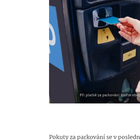
Při platbě za parkování buďte obez
Pokuty za parkování se v posledn