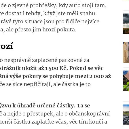
de o zjevné prohřešky, kdy auto stojí tam,
 dostat i tehdy, když jste měli snahu
právě tyto situace jsou pro řidiče nejvíce
la, ale přesto jim hrozí pokuta.
rozí
o nesprávně zaplacené parkovné za
rážník uložit až 1 500 Kč.
Pokud se věc
ěžná výše pokuty se pohybuje mezi 2 000 až
e se sice nepřičítají, ale částka je to
výzvu k úhradě určené částky.
Ta se
č
a nejde o přestupek, ale o občanskoprávní
enší částku zaplatíte včas, věc tím končí a