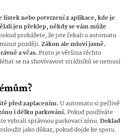
 lístek nebo potvrzení z aplikace, kde je
 udělali jen překlep, někdy se vám může
okud prokážete, že jste čekali u automatu
 minut později.
Zákon ale mluví jasně.
rávně a včas.
Proto je většina těchto
léhat se na shovívavost strážníků se nemusí
blémům?
eště před zaplacením.
U automatu si pečlivě
zónu i délku parkování.
Pokud používáte
 jste vybrali správnou parkovací zónu.
Doklad
sloužit jako důkaz, pokud dojde ke sporu.