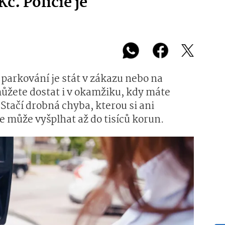
č. Policie je
ři parkování je stát v zákazu nebo na
ůžete dostat i v okamžiku, kdy máte
 Stačí drobná chyba, kterou si ani
 může vyšplhat až do tisíců korun.