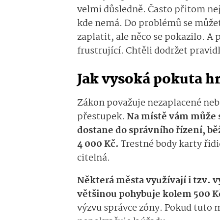
velmi důsledně. Často přitom nej
kde nemá. Do problémů se můžete
zaplatit, ale něco se pokazilo. A 
frustrující. Chtěli dodržet pravid
Jak vysoká pokuta h
Zákon považuje nezaplacené neb
přestupek.
Na místě vám může st
dostane do správního řízení, b
4 000 Kč.
Trestné body karty řidič
citelná.
Některá města využívají i tzv. 
většinou pohybuje kolem 500 K
výzvu správce zóny. Pokud tuto m