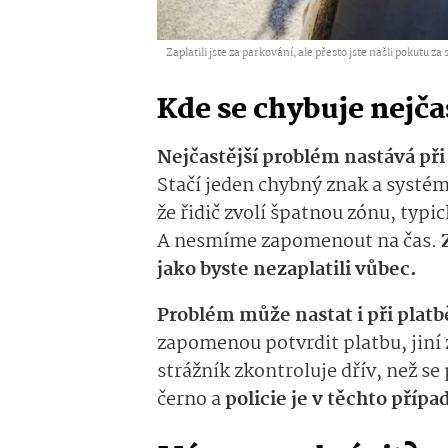
Zaplatili jste za parkování, ale přesto jste našli pokutu za
Kde se chybuje nejča
Nejčastější problém nastává př
Stačí jeden chybný znak a systém 
že řidič zvolí špatnou zónu, typi
A nesmíme zapomenout na čas.
jako byste nezaplatili vůbec.
Problém může nastat i při platbě
zapomenou potvrdit platbu, jiní 
strážník zkontroluje dřív, než se
černo a
policie je v těchto pří