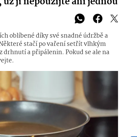
 už ji nepoužijte ani jednou
ích oblíbené díky své snadné údržbě a
ěkteré stačí po vaření setřít vlhkým
drhnutí a připálenin. Pokud se ale na
vejte.