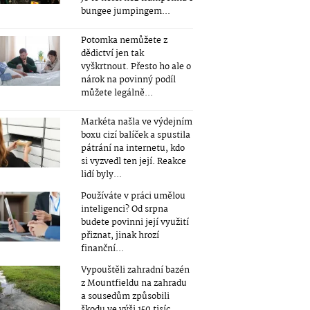
bungee jumpingem...
Potomka nemůžete z
dědictví jen tak
vyškrtnout. Přesto ho ale o
nárok na povinný podíl
můžete legálně...
Markéta našla ve výdejním
boxu cizí balíček a spustila
pátrání na internetu, kdo
si vyzvedl ten její. Reakce
lidí byly...
Používáte v práci umělou
inteligenci? Od srpna
budete povinni její využití
přiznat, jinak hrozí
finanční...
Vypouštěli zahradní bazén
z Mountfieldu na zahradu
a sousedům způsobili
škodu ve výši 150 tisíc...