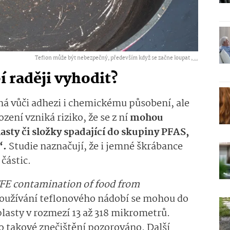
Teflon může být nebezpečný, především když se začne loupat ,
...
 raději vyhodit?
lná vůči adhezi i chemickému působení, ale
ození vzniká riziko, že se z ní
mohou
sty či složky spadající do skupiny PFAS,
“.
Studie naznačují, že i jemné škrábance
částic.
TFE contamination of food from
i používání teflonového nádobí se mohou do
lasty v rozmezí 13 až 318 mikrometrů.
o takové znečištění pozorováno. Další