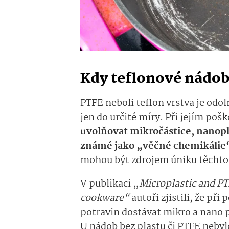
Kdy teflonové nádobí
PTFE neboli teflon vrstva je odo
jen do určité míry. Při jejím pošk
uvolňovat mikročástice, nanopla
známé jako „věčné chemikálie
mohou být zdrojem úniku těchto 
V publikaci „
Microplastic and P
cookware“
autoři zjistili, že př
potravin dostávat mikro a nano p
U nádob bez plastu či PTFE nebyl