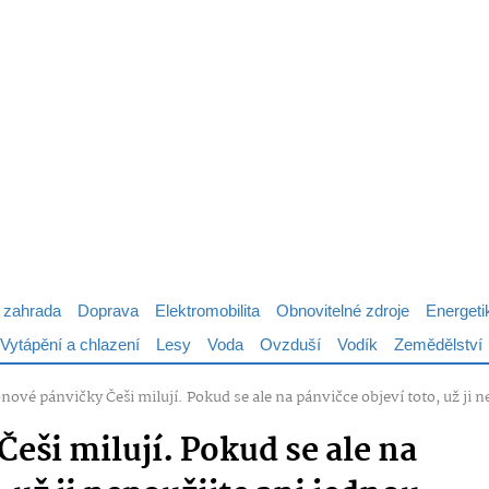
 zahrada
Doprava
Elektromobilita
Obnovitelné zdroje
Energeti
Vytápění a chlazení
Lesy
Voda
Ovzduší
Vodík
Zemědělství
nové pánvičky Češi milují. Pokud se ale na pánvičce objeví toto, už ji n
eši milují. Pokud se ale na