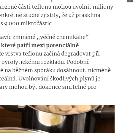
kozené části teflonu mohou uvolnit miliony
krétně studie zjistily, že už prasklina
s 9 000 mikročástic.
 navíc zmíněné „věčné chemikálie“
y, které patří mezi potenciálně
 že vrstva teflonu začíná degradovat při
 k pyrolytickému rozkladu. Podobně
ížné na běžném sporáku dosáhnout, nicméně
reálná. Uvolňování škodlivých plynů je
ýpary mohou být dokonce smrtelné pro