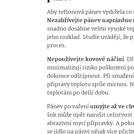
Aby teflonová pánev vydržela co n
Nezahřívejte pánev naprázdno 
snadno dosáhne velmi vysoké tep
jeho rozklad. Studie uvádějí, že 
proces.
Nepoužívejte kovové náčiní
. D
minimalizují riziko poškození p
dokonce odštípnout. Při smažení
přípravy teplotu spíše mírnou. 
teplotám po delší dobu.
Pánev po vaření
umyjte až ve ch
šok může opět narušit celistvost
abrazivní mycí přípravky. A poku
se jídlo na pánvi nějak více přic