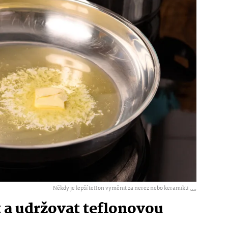
Někdy je lepší teflon vyměnit za nerez nebo keramiku ,
...
t a udržovat teflonovou