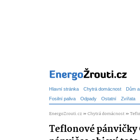
Hlavní stránka
Chytrá domácnost
Dům a
Fosilní paliva
Odpady
Ostatní
Zvířata
EnergoZrouti.cz
»
Chytrá domácnost
»
Teflo
Teflonové pánvičky Č