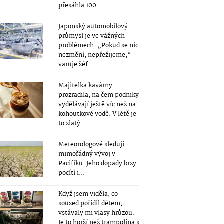
přesáhla 100...
Japonský automobilový
průmysl je ve vážných
problémech. „Pokud se nic
nezmění, nepřežijeme,“
varuje šéf...
Majitelka kavárny
prozradila, na čem podniky
vydělávají ještě víc než na
kohoutkové vodě. V létě je
to zlatý...
Meteorologové sledují
mimořádný vývoj v
Pacifiku. Jeho dopady brzy
pocítí i...
Když jsem viděla, co
soused pořídil dětem,
vstávaly mi vlasy hrůzou.
Je to horší než trampolína s