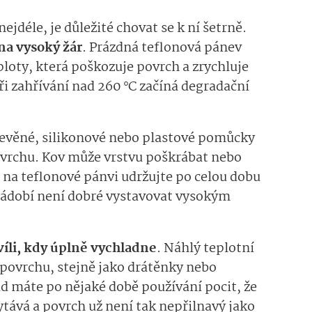
ejdéle, je důležité chovat se k ní šetrně.
na vysoký žár
. Prázdná teflonová pánev
loty, která poškozuje povrch a zrychluje
při zahřívání nad 260 °C začíná degradační
řevěné, silikonové nebo plastové pomůcky
ovrchu. Kov může vrstvu poškrábat nebo
 na teflonové pánvi udržujte po celou dobu
Nádobí není dobré vystavovat vysokým
víli, kdy úplně vychladne
. Náhlý teplotní
 povrchu, stejně jako drátěnky nebo
d máte po nějaké době používání pocit, že
hytává a povrch už není tak nepřilnavý jako