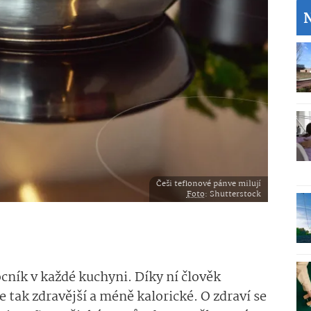
Češi teflonové pánve milují
Foto
: Shutterstock
ník v každé kuchyni. Díky ní člověk
e tak zdravější a méně kalorické. O zdraví se