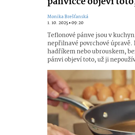
pánvičce objeví toto,
Monika Brešťanská
1. 10. 2025 ▪ 09:20
Teflonové pánve jsou v kuchyn
nepřilnavé povrchové úpravě. N
hadříkem nebo ubrouskem, bez 
pánvi objeví toto, už ji nepouží