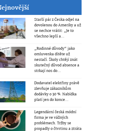
Nejnovější
Starší pár z Česka odjel na
dovolenou do Ameriky a už
se nechce vrátit: „Je to
všechno lepší a...
„Rodinné důvody“ jako
omluvenka dítěte už
nestačí. Školy chtějí znát
skutečný důvod absence a
strkají nos do...
Dodavatel elektřiny právě
zlevňuje zákazníkům
dodávky o 30 %. Nabídka
platí jen do konce...
Legendární česká módní
firma je ve vážných
problémech. Tržby se
propadly o čtvrtinu a ztráta