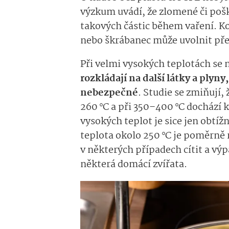
výzkum uvádí, že zlomené či poš
takových částic během vaření. Kon
nebo škrábanec může uvolnit pře
Při velmi vysokých teplotách se
rozkládají na další látky a plyn
nebezpečné
. Studie se zmiňují,
260 °C a při 350–400 °C dochází
vysokých teplot je sice jen obt
teplota okolo 250 °C je poměrně 
v některých případech cítit a v
některá domácí zvířata.