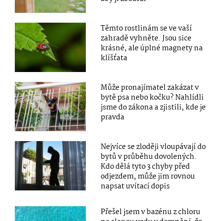
Těmto rostlinám se ve vaší
zahradě vyhněte. Jsou sice
krásné, ale úplné magnety na
klíšťata
Může pronajímatel zakázat v
bytě psa nebo kočku? Nahlídli
jsme do zákona a zjistili, kde je
pravda
Nejvíce se zloději vloupávají do
bytů v průběhu dovolených.
Kdo dělá tyto 3 chyby před
odjezdem, může jim rovnou
napsat uvítací dopis
Přešel jsem v bazénu z chloru