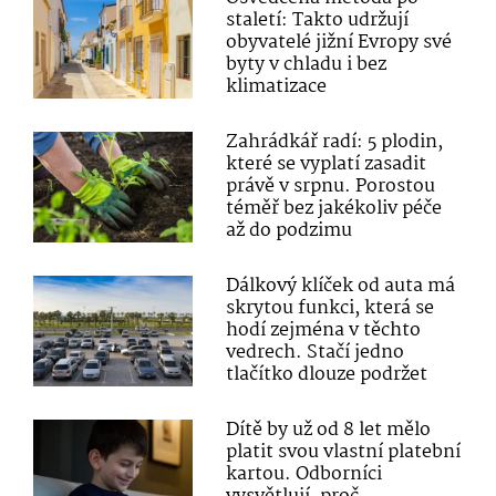
staletí: Takto udržují
obyvatelé jižní Evropy své
byty v chladu i bez
klimatizace
Zahrádkář radí: 5 plodin,
které se vyplatí zasadit
právě v srpnu. Porostou
téměř bez jakékoliv péče
až do podzimu
Dálkový klíček od auta má
skrytou funkci, která se
hodí zejména v těchto
vedrech. Stačí jedno
tlačítko dlouze podržet
Dítě by už od 8 let mělo
platit svou vlastní platební
kartou. Odborníci