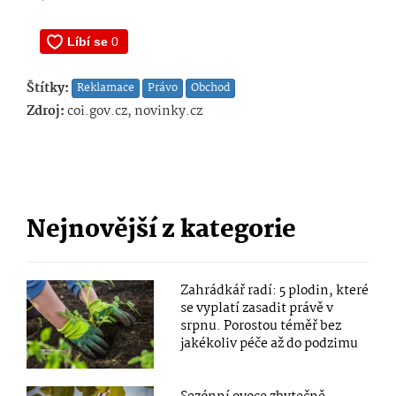
Štítky:
Reklamace
Právo
Obchod
Zdroj:
coi.gov.cz, novinky.cz
Nejnovější z kategorie
Zahrádkář radí: 5 plodin, které
se vyplatí zasadit právě v
srpnu. Porostou téměř bez
jakékoliv péče až do podzimu