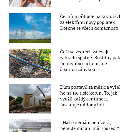
Čechům přibude na fakturách
za elektřinu nový poplatek.
Dotkne se všech domácností
Češi ve vedrech zalévají
zahradu špatně. Rostliny pak
neuhynou suchem, ale
špatnou zálivkou
Dům postavil za měsíc a vyšel
ho na 110 tisíc korun. To, jak
využil každý centimetr,
fascinuje miliony lidí
„Na co nemám peníze já,
nebude mít ani můj soused.“