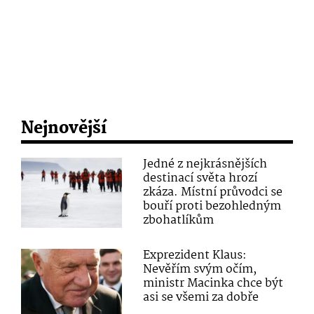
Nejnovější
Jedné z nejkrásnějších
destinací světa hrozí
zkáza. Místní průvodci se
bouří proti bezohledným
zbohatlíkům
Exprezident Klaus:
Nevěřím svým očím,
ministr Macinka chce být
asi se všemi za dobře