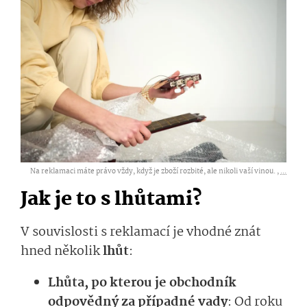
Na reklamaci máte právo vždy, když je zboží rozbité, ale nikoli vaší vinou. ,
...
Jak je to s lhůtami?
V souvislosti s reklamací je vhodné znát
hned několik
lhůt
:
Lhůta, po kterou je obchodník
odpovědný za případné vady
: Od roku