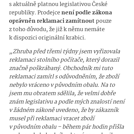
s aktuálně platnou legislativou České
republiky. Prodejce
není podle zákona
oprávněn reklamaci zamítnout
pouze
z toho důvodu, že již k němu nemáte
k dispozici originální krabici.
„Zhruba před třemi týdny jsem vyřizovala
reklamaci stolního počítače, který dorazil
značně poškrábaný. Obchodník mi tuto
reklamaci zamítl s odůvodněním, že zboží
nebylo vráceno v původním obalu. Na to
jsem mu obratem sdělila, že velmi dobře
znám legislativu a podle mých znalostí není
v žádném zákoně uvedeno, že by zákazník
musel při reklamaci vracet zboží
v původním obalu – během pár hodin přišla