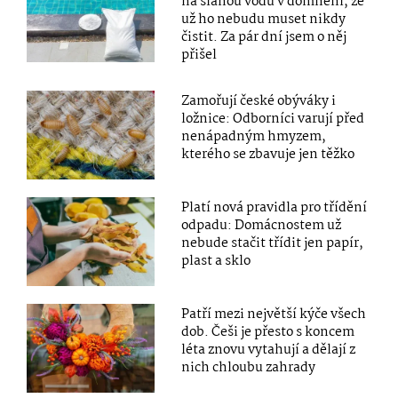
na slanou vodu v domnění, že
už ho nebudu muset nikdy
čistit. Za pár dní jsem o něj
přišel
Zamořují české obýváky i
ložnice: Odborníci varují před
nenápadným hmyzem,
kterého se zbavuje jen těžko
Platí nová pravidla pro třídění
odpadu: Domácnostem už
nebude stačit třídit jen papír,
plast a sklo
Patří mezi největší kýče všech
dob. Češi je přesto s koncem
léta znovu vytahují a dělají z
nich chloubu zahrady