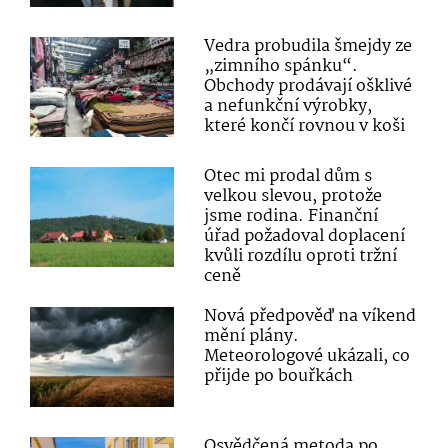
Vedra probudila šmejdy ze
„zimního spánku“.
Obchody prodávají ošklivé
a nefunkční výrobky,
které končí rovnou v koši
Otec mi prodal dům s
velkou slevou, protože
jsme rodina. Finanční
úřad požadoval doplacení
kvůli rozdílu oproti tržní
ceně
Nová předpověď na víkend
mění plány.
Meteorologové ukázali, co
přijde po bouřkách
Osvědčená metoda po