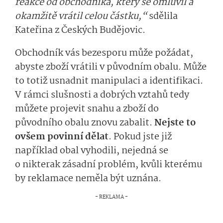
reakce od obchodníka, který se omluvil a
okamžitě vrátil celou částku,“
sdělila
Kateřina z Českých Budějovic.
Obchodník vás bezesporu může požádat,
abyste zboží vrátili v původním obalu. Může
to totiž usnadnit manipulaci a identifikaci.
V rámci slušnosti a dobrých vztahů tedy
můžete projevit snahu a zboží do
původního obalu znovu zabalit.
Nejste to
ovšem povinní dělat
. Pokud jste již
například obal vyhodili, nejedná se
o nikterak zásadní problém, kvůli kterému
by reklamace neměla být uznána.