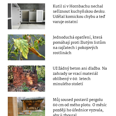
Kutil si v Hornbachu nechal
seříznout kuchyňskou desku.
Udělal komickou chybu a teď
varuje ostatní
Jednoduchá opatření, která
pomáhají proti žlutým listům
na rajčatech i pokojových
rostlinách
Už žádný beton ani dlažba. Na
zahrady se vrací materiál
oblíbený v 60. letech
minulého století
Můj soused postavil pergolu
60 cm od mého plotu. O měsíc
později ho úřednice vyzvala,
aby ji zboural