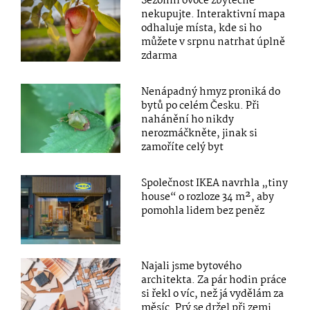
Sezónní ovoce zbytečně
nekupujte. Interaktivní mapa
odhaluje místa, kde si ho
můžete v srpnu natrhat úplně
zdarma
Nenápadný hmyz proniká do
bytů po celém Česku. Při
nahánění ho nikdy
nerozmáčkněte, jinak si
zamoříte celý byt
Společnost IKEA navrhla „tiny
house“ o rozloze 34 m², aby
pomohla lidem bez peněz
Najali jsme bytového
architekta. Za pár hodin práce
si řekl o víc, než já vydělám za
měsíc. Prý se držel při zemi