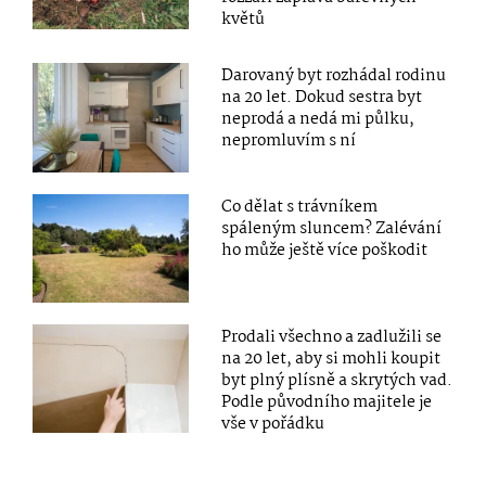
květů
Darovaný byt rozhádal rodinu
na 20 let. Dokud sestra byt
neprodá a nedá mi půlku,
nepromluvím s ní
Co dělat s trávníkem
spáleným sluncem? Zalévání
ho může ještě více poškodit
Prodali všechno a zadlužili se
na 20 let, aby si mohli koupit
byt plný plísně a skrytých vad.
Podle původního majitele je
vše v pořádku