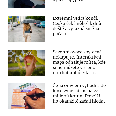
vysvětlují, proč
Extrémní vedra končí.
Česko čeká několik dnů
deště a výrazná změna
počasí
Sezónní ovoce zbytečně
nekupujte. Interaktivní
mapa odhaluje místa, kde
si ho můžete v srpnu
natrhat úplně zdarma
Žena omylem vyhodila do
koše výherní los na 24
milionů korun. Popeláři
ho okamžitě začali hledat