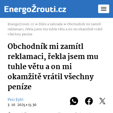
Toggl
navig
EnergoZrouti.cz
»
Dům a zahrada
»
Obchodník mi zamítl
reklamaci, řekla jsem mu tuhle větu a on mi okamžitě vrátil
všechny peníze
Obchodník mi zamítl
reklamaci, řekla jsem mu
tuhle větu a on mi
okamžitě vrátil všechny
peníze
Petr Eybl
3. 10. 2025 ▪ 15:36