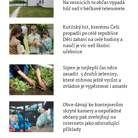
Na vesnicích to občas vypadá
hůř než v béčkové telenovele
Kutilský hit, kterému Češi
propadli po celé republice.
Děti zabaví na celé hodiny a
naučí je víc než školní
učebnice
Srpen je nejlepší čas něco
zasadit: 5 druhů zeleniny,
které stihnou ještě vyrůst a
zvládne je vypěstovat i amatér
Obce dávají ke kontejnerům
skryté kamery a nepořádné
občany pak zveřejňují na
internetu jako odstrašující
příklady