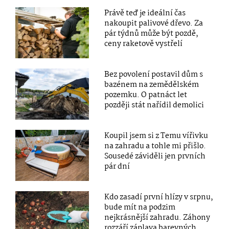
Právě teď je ideální čas
nakoupit palivové dřevo. Za
pár týdnů může být pozdě,
ceny raketově vystřelí
Bez povolení postavil dům s
bazénem na zemědělském
pozemku. O patnáct let
později stát nařídil demolici
Koupil jsem si z Temu vířivku
na zahradu a tohle mi přišlo.
Sousedé záviděli jen prvních
pár dní
Kdo zasadí první hlízy v srpnu,
bude mít na podzim
nejkrásnější zahradu. Záhony
rozzáří záplava barevných