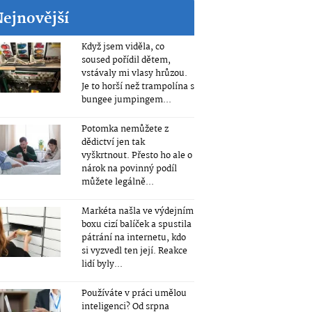
Nejnovější
Když jsem viděla, co
soused pořídil dětem,
vstávaly mi vlasy hrůzou.
Je to horší než trampolína s
bungee jumpingem...
Potomka nemůžete z
dědictví jen tak
vyškrtnout. Přesto ho ale o
nárok na povinný podíl
můžete legálně...
Markéta našla ve výdejním
boxu cizí balíček a spustila
pátrání na internetu, kdo
si vyzvedl ten její. Reakce
lidí byly...
Používáte v práci umělou
inteligenci? Od srpna