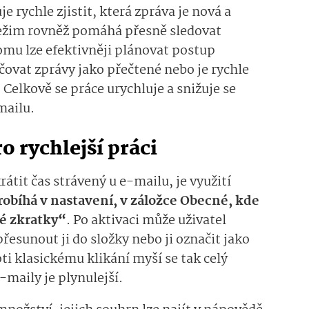
rychle zjistit, která zpráva je nová a
režim rovněž pomáhá přesně sledovat
omu lze efektivněji plánovat postup
ovat zprávy jako přečtené nebo je rychle
Celkově se práce urychluje a snižuje se
mailu.
o rychlejší práci
tit čas strávený u e-mailu, je využití
robíhá v nastavení, v záložce Obecné, kde
é zkratky“
. Po aktivaci může uživatel
přesunout ji do složky nebo ji označit jako
ti klasickému klikání myší se tak celý
-maily je plynulejší.