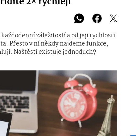
řídíte 2× rychleji
každodenní záležitostí a od její rychlosti
vita. Přesto v ní někdy najdeme funkce,
lují. Naštěstí existuje jednoduchý