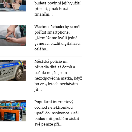
budete povinni její využití
přiznat, jinak hrozí
finanční...
Všichni důchodci by si měli
pořídit smartphone.
„Nemůžeme kvůli jedné
generaci brzdit digitalizaci
celého...
Městská policie mi
přivedla dítě až domů a
sdělila mi, že jsem
nezodpovědná matka, když
ho ve 4 letech nechávám
jít...
Populární internetový
obchod s elektronikou
upadl do insolvence. Češi
budou mít problém získat
své peníze při...