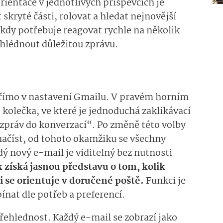
rientace v jednotlivých příspěvcích je
 skryté části, rolovat a hledat nejnovější
 kdy potřebuje reagovat rychle na několik
hlédnout důležitou zprávu.
římo v nastavení Gmailu. V pravém horním
kolečka, ve které je jednoduchá zaklikávací
práv do konverzací“. Po změně této volby
ačíst, od tohoto okamžiku se všechny
dý nový e-mail je viditelný bez nutnosti
k získá jasnou představu o tom, kolik
ji se orientuje v doručené poště.
Funkci je
nat dle potřeb a preferencí.
ehlednost. Každý e-mail se zobrazí jako