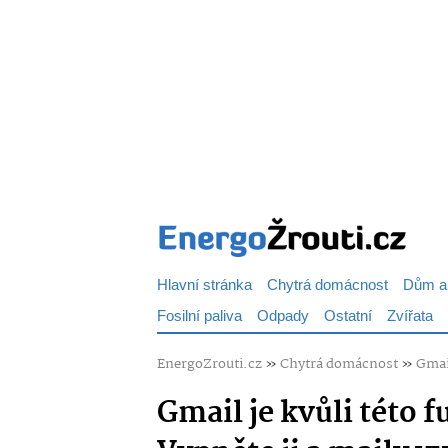
Hlavní stránka
Chytrá domácnost
Dům a
Fosilní paliva
Odpady
Ostatní
Zvířata
EnergoZrouti.cz
»
Chytrá domácnost
»
Gmail
Gmail je kvůli této 