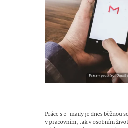
Práce v prostředí Gmail 
Práce s e-maily je dnes běžnou s
v pracovním, tak v osobním živo