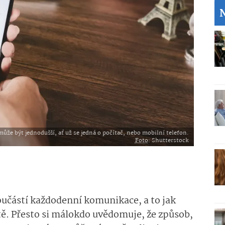
může být jednodušší, ať už se jedná o počítač, nebo mobilní telefon.
Foto
: Shutterstock
oučástí každodenní komunikace, a to jak
tě. Přesto si málokdo uvědomuje, že způsob,