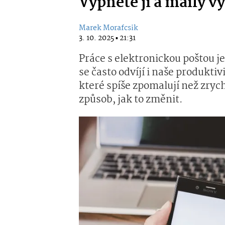
Vypněte ji a maily vy
Marek Morafcsik
3. 10. 2025 ▪ 21:31
Práce s elektronickou poštou je 
se často odvíjí i naše produkti
které spíše zpomalují než zrych
způsob, jak to změnit.