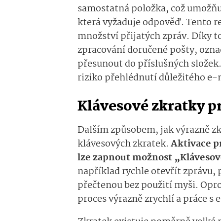
samostatná položka, což umožňuje 
která vyžaduje odpověď. Tento 
množství přijatých zpráv. Díky t
zpracování doručené pošty, označ
přesunout do příslušných složek. 
riziko přehlédnutí důležitého e-
Klávesové zkratky pr
Dalším způsobem, jak výrazně zkrá
klávesových zkratek.
Aktivace p
lze zapnout možnost „Klávesov
například rychle otevřít zprávu, 
přečtenou bez použití myši. Opro
proces výrazně zrychlí a práce s e