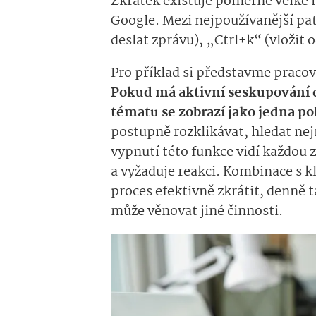
Zkratek existuje poměrně velké m
Google. Mezi nejpoužívanější p
deslat zprávu), „Ctrl+k“ (vložit 
Pro příklad si představme pracov
Pokud má aktivní seskupování 
tématu se zobrazí jako jedna p
postupně rozklikávat, hledat nej
vypnutí této funkce vidí každou 
a vyžaduje reakci. Kombinace s 
proces efektivně zkrátit, denně 
může věnovat jiné činnosti.