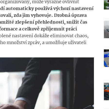
 organizovány, může výrazně ovlivnit
dí automaticky používá výchozí nastavení
žovali, zda jim vyhovuje. Drobná úprava
mžité zlepšení přehlednosti, snížit čas
formace a celkově zpříjemnit práci
lené nastavení dokáže eliminovat chaos,
ého množství zpráv, a umožňuje uživateli