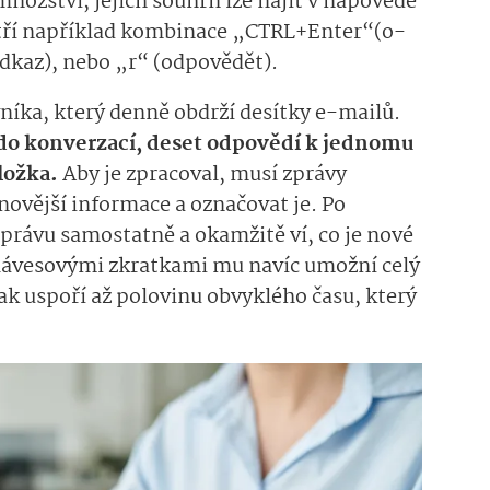
nožství, jejich souhrn lze najít v nápovědě
atří například kombinace „CTRL+Enter“(o­
odkaz), nebo „r“ (odpovědět).
níka, který denně obdrží desítky e-mailů.
do konverzací, deset odpovědí k jednomu
oložka.
Aby je zpracoval, musí zprávy
novější informace a označovat je. Po
zprávu samostatně a okamžitě ví, co je nové
klávesovými zkratkami mu navíc umožní celý
tak uspoří až polovinu obvyklého času, který