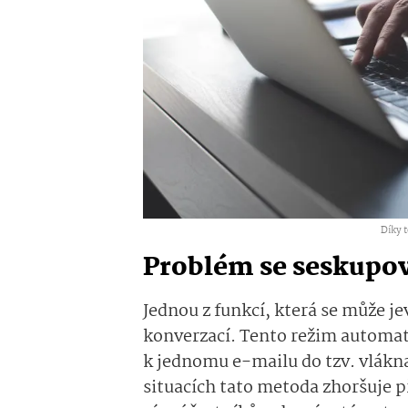
Díky t
Problém se seskupo
Jednou z funkcí, která se může je
konverzací. Tento režim automat
k jednomu e-mailu do tzv. vlákna.
situacích tato metoda zhoršuje 