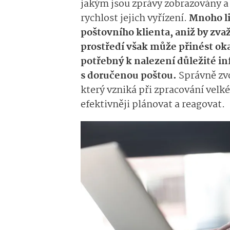
jakým jsou zprávy zobrazovány a
rychlost jejich vyřízení.
Mnoho li
poštovního klienta, aniž by zva
prostředí však může přinést oka
potřebný k nalezení důležité in
s doručenou poštou.
Správně zvo
který vzniká při zpracování velk
efektivněji plánovat a reagovat.