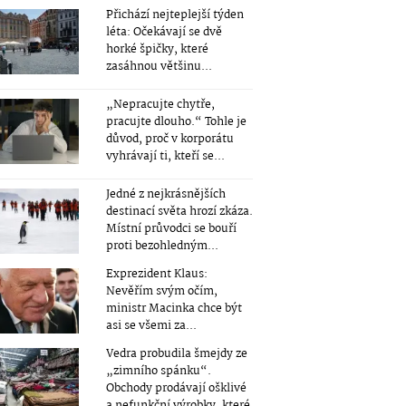
Přichází nejteplejší týden
léta: Očekávají se dvě
horké špičky, které
zasáhnou většinu...
„Nepracujte chytře,
pracujte dlouho.“ Tohle je
důvod, proč v korporátu
vyhrávají ti, kteří se...
Jedné z nejkrásnějších
destinací světa hrozí zkáza.
Místní průvodci se bouří
proti bezohledným...
Exprezident Klaus:
Nevěřím svým očím,
ministr Macinka chce být
asi se všemi za...
Vedra probudila šmejdy ze
„zimního spánku“.
Obchody prodávají ošklivé
a nefunkční výrobky, které