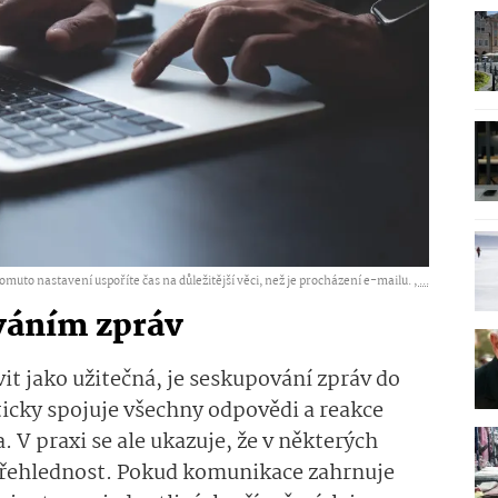
omuto nastavení uspoříte čas na důležitější věci, než je procházení e-mailu. ,
...
váním zpráv
vit jako užitečná, je seskupování zpráv do
icky spojuje všechny odpovědi a reakce
 V praxi se ale ukazuje, že v některých
přehlednost. Pokud komunikace zahrnuje