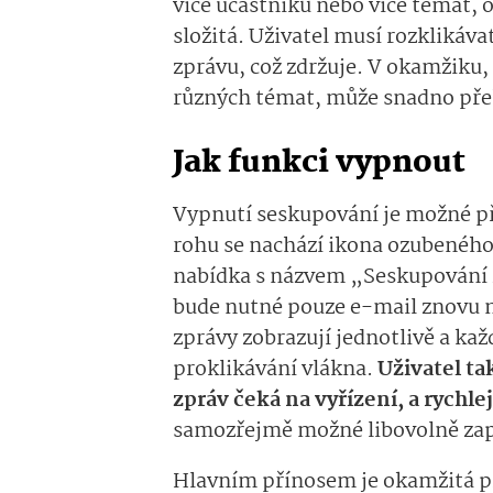
více účastníků nebo více témat, o
složitá. Uživatel musí rozklikávat
zprávu, což zdržuje. V okamžiku,
různých témat, může snadno pře
Jak funkci vypnout
Vypnutí seskupování je možné p
rohu se nachází ikona ozubeného 
nabídka s názvem „Seskupování z
bude nutné pouze e-mail znovu n
zprávy zobrazují jednotlivě a kaž
proklikávání vlákna.
Uživatel ta
zpráv čeká na vyřízení, a rychle
samozřejmě možné libovolně zapí
Hlavním přínosem je okamžitá př