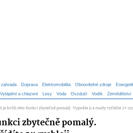
 zahrada
Doprava
Elektromobilita
Obnovitelné zdroje
Energeti
Vytápění a chlazení
Lesy
Voda
Ovzduší
Vodík
Zemědělství
 je kvůli této funkci zbytečně pomalý. Vypněte ji a maily vyřídíte 2× ryc
funkci zbytečně pomalý.