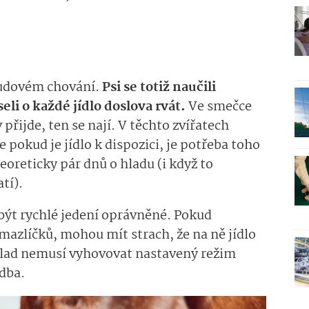
 pudovém chování.
Psi se totiž naučili
eli o každé jídlo doslova rvát.
Ve smečce
 přijde, ten se nají. V těchto zvířatech
e pokud je jídlo k dispozici, je potřeba toho
eoreticky pár dnů o hladu (i když to
tí).
být rychlé jedení oprávněné. Pokud
azlíčků, mohou mít strach, že na ně jídlo
lad nemusí vyhovovat nastavený režim
adba.