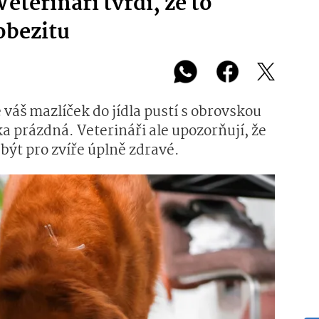
Veterináři tvrdí, že to
obezitu
e váš mazlíček do jídla pustí s obrovskou
ka prázdná. Veterináři ale upozorňují, že
být pro zvíře úplně zdravé.