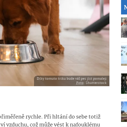
Díky tomuto triku bude váš pes jíst pomaleji
Foto
: Shutterstock
 přiměřeně rychle. Při hltání do sebe totiž
tví vzduchu, což může vést k nafouklému