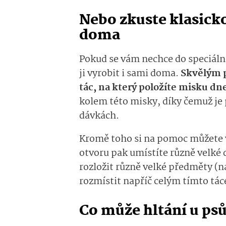
Nebo zkuste klasick
doma
Pokud se vám nechce do speciáln
ji vyrobit i sami doma.
Skvělým 
tác, na který položíte misku d
kolem této misky, díky čemuž je
dávkách.
Kromě toho si na pomoc můžete v
otvoru pak umístíte různě velké 
rozložit různě velké předměty (
rozmístit napříč celým tímto tá
Co může hltání u ps