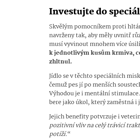
Investujte do speciá
Skvělým pomocníkem proti hltání
navrženy tak, aby měly uvnitř rů
musí vyvinout mnohem více úsilí
k jednotlivým kusům krmiva, co
zhltnul.
Jídlo se v těchto speciálních mis
čemuž pes jí po menších soustech
Výhodou je i mentální stimulace. 
bere jako úkol, který zaměstná i
Jejich benefity potvrzuje i veteri
pozitivní vliv na celý trávicí trak
potíží.
“