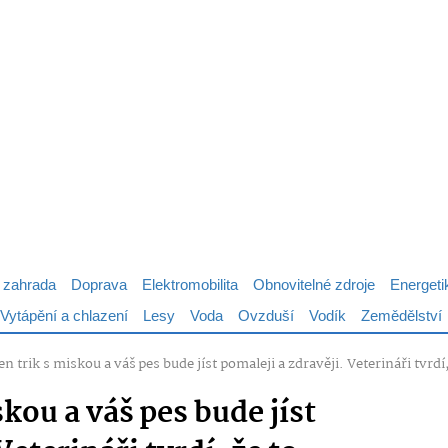
 zahrada
Doprava
Elektromobilita
Obnovitelné zdroje
Energeti
Vytápění a chlazení
Lesy
Voda
Ovzduší
Vodík
Zemědělství
en trik s miskou a váš pes bude jíst pomaleji a zdravěji. Veterináři tvrd
skou a váš pes bude jíst