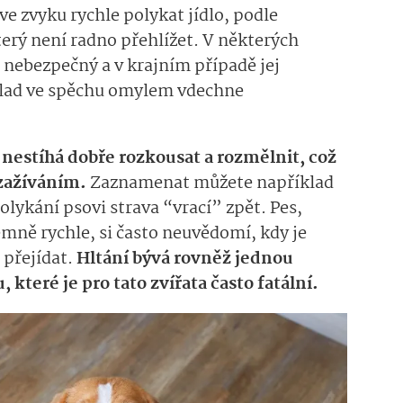
 zvyku rychle polykat jídlo, podle
terý není radno přehlížet. V některých
 nebezpečný a v krajním případě jej
íklad ve spěchu omylem vdechne
 nestíhá dobře rozkousat a rozmělnit, což
zažíváním.
Zaznamenat můžete například
olykání psovi strava “vrací” zpět. Pes,
émně rychle, si často neuvědomí, kdy je
 přejídat.
Hltání bývá rovněž jednou
, které je pro tato zvířata často fatální.