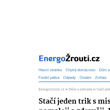
Hlavní stránka
Chytrá domácnost
Dům a
Fosilní paliva
Odpady
Ostatní
Zvířata
EnergoZrouti.cz
»
Dům a zahrada
»
Stačí jed
Stačí jeden trik s mi