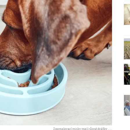
Zpomalovací misky mají různé drážky ,
...