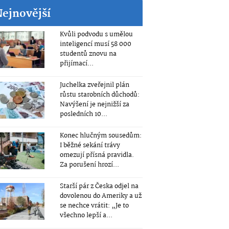
Nejnovější
Kvůli podvodu s umělou
inteligencí musí 58 000
studentů znovu na
přijímací...
Juchelka zveřejnil plán
růstu starobních důchodů:
Navýšení je nejnižší za
posledních 10...
Konec hlučným sousedům:
I běžné sekání trávy
omezují přísná pravidla.
Za porušení hrozí...
Starší pár z Česka odjel na
dovolenou do Ameriky a už
se nechce vrátit: „Je to
všechno lepší a...