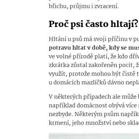
břichu, průjmu i zvracení.
Proč psi často hltají?
Hltání u psů má svoji příčinu v
potravu hltat v době, kdy se mus
ve volné přírodě platí, že kdo dřív
zkrátka zůstal zakořeněn pocit, ž
využít, protože mohou být čistě t
u domácích mazlíčků dávno nepla
V některých případech ale může 
například domácnost obývá více m
nezbyde. Některým psům napřík
krmení, jeho množství nebo skl