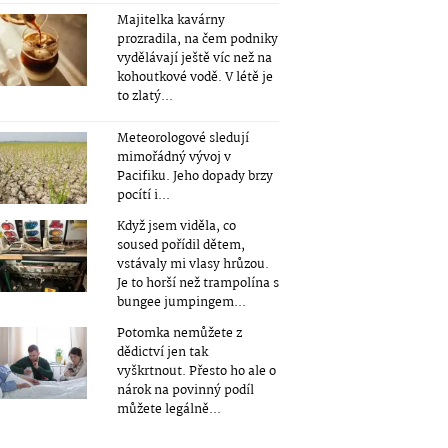
Majitelka kavárny
prozradila, na čem podniky
vydělávají ještě víc než na
kohoutkové vodě. V létě je
to zlatý...
Meteorologové sledují
mimořádný vývoj v
Pacifiku. Jeho dopady brzy
pocítí i...
Když jsem viděla, co
soused pořídil dětem,
vstávaly mi vlasy hrůzou.
Je to horší než trampolína s
bungee jumpingem...
Potomka nemůžete z
dědictví jen tak
vyškrtnout. Přesto ho ale o
nárok na povinný podíl
můžete legálně...