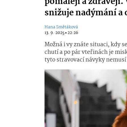
pomaleji a zdravěji. 
snižuje nadýmání a 
Hana Smětáková
13. 9. 2025 ▪ 22:26
Možná i vy znáte situaci, kdy s
chutí a po pár vteřinách je mis
tyto stravovací návyky nemusí 