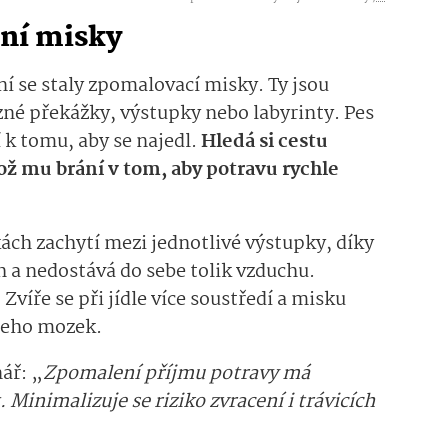
lní misky
 se staly zpomalovací misky. Ty jsou
zné překážky, výstupky nebo labyrinty. Pes
 k tomu, aby se najedl.
Hledá si cestu
ž mu brání v tom, aby potravu rychle
kách zachytí mezi jednotlivé výstupky, díky
 a nedostává do sebe tolik vzduchu.
Zvíře se při jídle více soustředí a misku
 jeho mozek.
nář: „
Zpomalení příjmu potravy má
t. Minimalizuje se riziko zvracení i trávicích