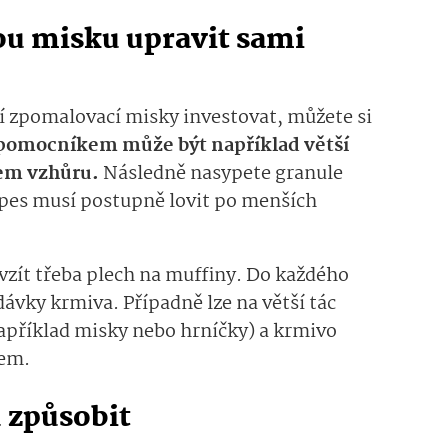
ou misku upravit sami
í zpomalovací misky investovat, můžete si
pomocníkem může být například větší
nem vzhůru.
Následně nasypete granule
 pes musí postupně lovit po menších
zít třeba plech na muffiny. Do každého
dávky krmiva. Případně lze na větší tác
například misky nebo hrníčky) a krmivo
cem.
ů způsobit