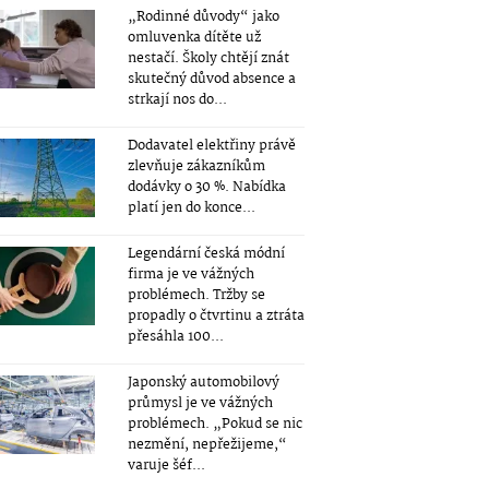
„Rodinné důvody“ jako
omluvenka dítěte už
nestačí. Školy chtějí znát
skutečný důvod absence a
strkají nos do...
Dodavatel elektřiny právě
zlevňuje zákazníkům
dodávky o 30 %. Nabídka
platí jen do konce...
Legendární česká módní
firma je ve vážných
problémech. Tržby se
propadly o čtvrtinu a ztráta
přesáhla 100...
Japonský automobilový
průmysl je ve vážných
problémech. „Pokud se nic
nezmění, nepřežijeme,“
varuje šéf...