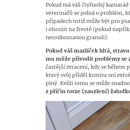
Pokud má váš čtyřnohý kamarád ve
veterinářů se jedná o problém, k
případech totiž může být pro psa
i ohrozit na životě (pokud např
nerozkousanou granuli).
Pokud váš mazlíček hltá, stravu
mu může přivodit problémy se 
častější zvracení, kdy se během p
který svůj příděl krmiva sní extr
plný. Kvůli tomu se může snadno
z příčin torze (zauzlení) žaludku