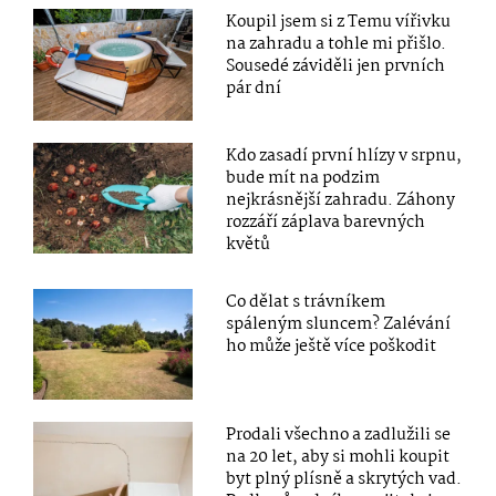
Koupil jsem si z Temu vířivku
na zahradu a tohle mi přišlo.
Sousedé záviděli jen prvních
pár dní
Kdo zasadí první hlízy v srpnu,
bude mít na podzim
nejkrásnější zahradu. Záhony
rozzáří záplava barevných
květů
Co dělat s trávníkem
spáleným sluncem? Zalévání
ho může ještě více poškodit
Prodali všechno a zadlužili se
na 20 let, aby si mohli koupit
byt plný plísně a skrytých vad.