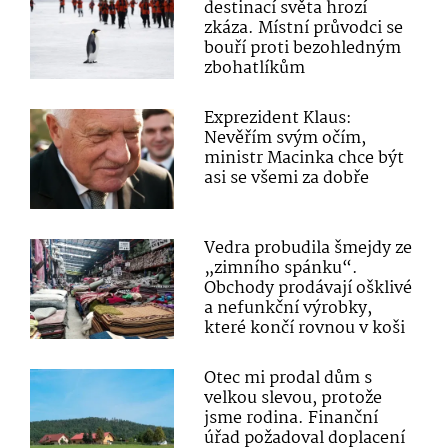
destinací světa hrozí
zkáza. Místní průvodci se
bouří proti bezohledným
zbohatlíkům
Exprezident Klaus:
Nevěřím svým očím,
ministr Macinka chce být
asi se všemi za dobře
Vedra probudila šmejdy ze
„zimního spánku“.
Obchody prodávají ošklivé
a nefunkční výrobky,
které končí rovnou v koši
Otec mi prodal dům s
velkou slevou, protože
jsme rodina. Finanční
úřad požadoval doplacení