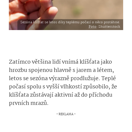
Sezóna klíšťat se letos díky teplému počasí o něco protáhne.
Foto
: Shutterstock
Zatímco většina lidí vnímá klíšťata jako
hrozbu spojenou hlavně s jarem a létem,
letos se sezóna výrazně prodlužuje. Teplé
počasí spolu s vyšší vlhkostí způsobilo, že
klíšťata zůstávají aktivní až do příchodu
prvních mrazů.