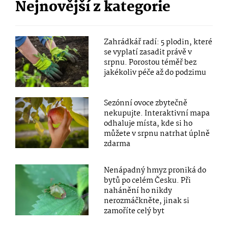
Nejnovější z kategorie
Zahrádkář radí: 5 plodin, které
se vyplatí zasadit právě v
srpnu. Porostou téměř bez
jakékoliv péče až do podzimu
Sezónní ovoce zbytečně
nekupujte. Interaktivní mapa
odhaluje místa, kde si ho
můžete v srpnu natrhat úplně
zdarma
Nenápadný hmyz proniká do
bytů po celém Česku. Při
nahánění ho nikdy
nerozmáčkněte, jinak si
zamoříte celý byt