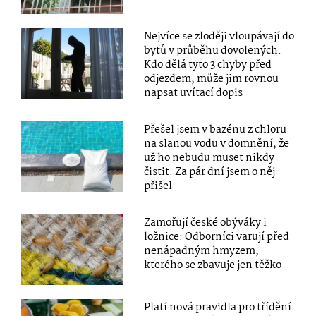
Nejvíce se zloději vloupávají do
bytů v průběhu dovolených.
Kdo dělá tyto 3 chyby před
odjezdem, může jim rovnou
napsat uvítací dopis
Přešel jsem v bazénu z chloru
na slanou vodu v domnění, že
už ho nebudu muset nikdy
čistit. Za pár dní jsem o něj
přišel
Zamořují české obýváky i
ložnice: Odborníci varují před
nenápadným hmyzem,
kterého se zbavuje jen těžko
Platí nová pravidla pro třídění