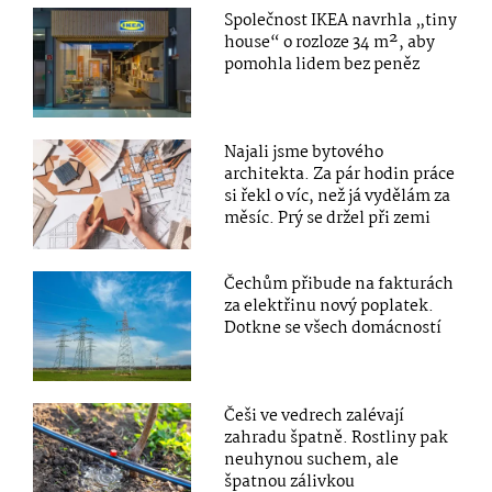
Společnost IKEA navrhla „tiny
house“ o rozloze 34 m², aby
pomohla lidem bez peněz
Najali jsme bytového
architekta. Za pár hodin práce
si řekl o víc, než já vydělám za
měsíc. Prý se držel při zemi
Čechům přibude na fakturách
za elektřinu nový poplatek.
Dotkne se všech domácností
Češi ve vedrech zalévají
zahradu špatně. Rostliny pak
neuhynou suchem, ale
špatnou zálivkou