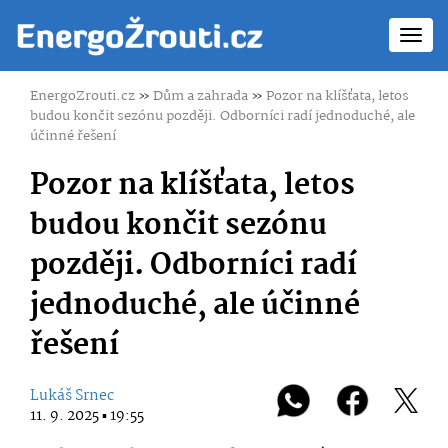
Toggl
navig
EnergoZrouti.cz
»
Dům a zahrada
»
Pozor na klíšťata, letos
budou končit sezónu později. Odborníci radí jednoduché, ale
účinné řešení
Pozor na klíšťata, letos
budou končit sezónu
později. Odborníci radí
jednoduché, ale účinné
řešení
Lukáš Srnec
11. 9. 2025 ▪ 19:55