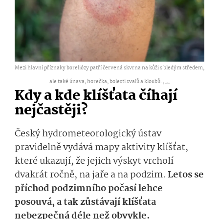
Mezi hlavní příznaky boreliózy patří červená skvrna na kůži s bledým středem,
ale také únava, horečka, bolesti svalů a kloubů. ,
...
Kdy a kde klíšťata číhají
nejčastěji?
Český hydrometeorologický ústav
pravidelně vydává mapy aktivity klíšťat,
které ukazují, že jejich výskyt vrcholí
dvakrát ročně, na jaře a na podzim.
Letos se
příchod podzimního počasí lehce
posouvá, a tak zůstávají klíšťata
nebezpečná déle než obvykle.