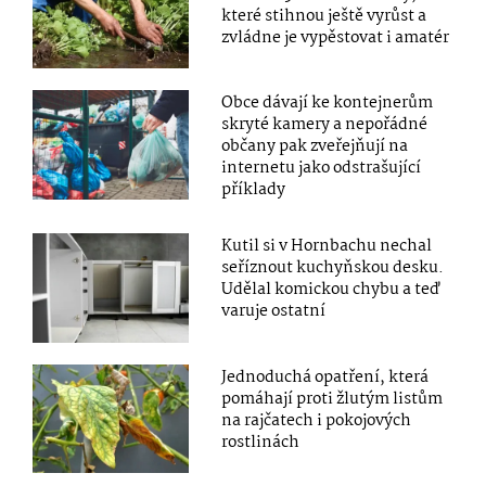
které stihnou ještě vyrůst a
zvládne je vypěstovat i amatér
Obce dávají ke kontejnerům
skryté kamery a nepořádné
občany pak zveřejňují na
internetu jako odstrašující
příklady
Kutil si v Hornbachu nechal
seříznout kuchyňskou desku.
Udělal komickou chybu a teď
varuje ostatní
Jednoduchá opatření, která
pomáhají proti žlutým listům
na rajčatech i pokojových
rostlinách