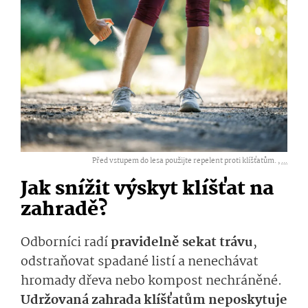
Před vstupem do lesa použijte repelent proti klíšťatům. ,
...
Jak snížit výskyt klíšťat na
zahradě?
Odborníci radí
pravidelně sekat trávu
,
odstraňovat spadané listí a nenechávat
hromady dřeva nebo kompost nechráněné.
Udržovaná zahrada klíšťatům neposkytuje