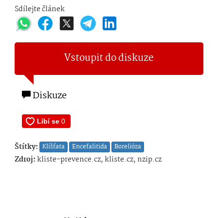
Sdílejte článek
Vstoupit do diskuze
Diskuze
Štítky:
Klíšťata
Encefalitida
Borelióza
Zdroj:
kliste-prevence.cz, kliste.cz, nzip.cz