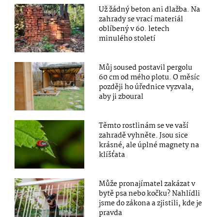
Už žádný beton ani dlažba. Na
zahrady se vrací materiál
oblíbený v 60. letech
minulého století
Můj soused postavil pergolu
60 cm od mého plotu. O měsíc
později ho úřednice vyzvala,
aby ji zboural
Těmto rostlinám se ve vaší
zahradě vyhněte. Jsou sice
krásné, ale úplné magnety na
klíšťata
Může pronajímatel zakázat v
bytě psa nebo kočku? Nahlídli
jsme do zákona a zjistili, kde je
pravda