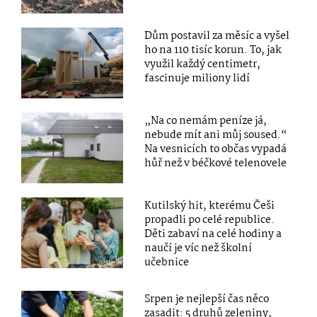
Dům postavil za měsíc a vyšel
ho na 110 tisíc korun. To, jak
využil každý centimetr,
fascinuje miliony lidí
„Na co nemám peníze já,
nebude mít ani můj soused.“
Na vesnicích to občas vypadá
hůř než v béčkové telenovele
Kutilský hit, kterému Češi
propadli po celé republice.
Děti zabaví na celé hodiny a
naučí je víc než školní
učebnice
Srpen je nejlepší čas něco
zasadit: 5 druhů zeleniny,