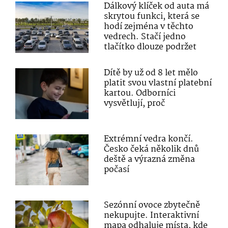
Dálkový klíček od auta má
skrytou funkci, která se
hodí zejména v těchto
vedrech. Stačí jedno
tlačítko dlouze podržet
Dítě by už od 8 let mělo
platit svou vlastní platební
kartou. Odborníci
vysvětlují, proč
Extrémní vedra končí.
Česko čeká několik dnů
deště a výrazná změna
počasí
Sezónní ovoce zbytečně
nekupujte. Interaktivní
mapa odhaluje místa, kde