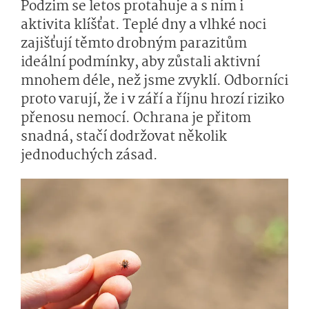
Podzim se letos protahuje a s ním i
aktivita klíšťat. Teplé dny a vlhké noci
zajišťují těmto drobným parazitům
ideální podmínky, aby zůstali aktivní
mnohem déle, než jsme zvyklí. Odborníci
proto varují, že i v září a říjnu hrozí riziko
přenosu nemocí. Ochrana je přitom
snadná, stačí dodržovat několik
jednoduchých zásad.