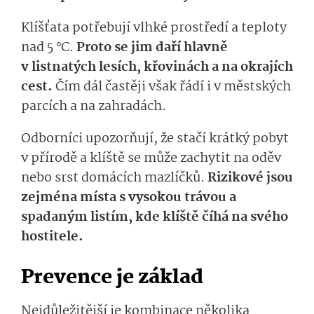
Klíšťata potřebují vlhké prostředí a teploty
nad 5 °C.
Proto se jim daří hlavně
v listnatých lesích, křovinách a na okrajích
cest.
Čím dál častěji však řádí i v městských
parcích a na zahradách.
Odborníci upozorňují, že stačí krátký pobyt
v přírodě a klíště se může zachytit na oděv
nebo srst domácích mazlíčků.
Rizikové jsou
zejména místa s vysokou trávou a
spadaným listím, kde klíště číhá na svého
hostitele.
Prevence je základ
Nejdůležitější je kombinace několika