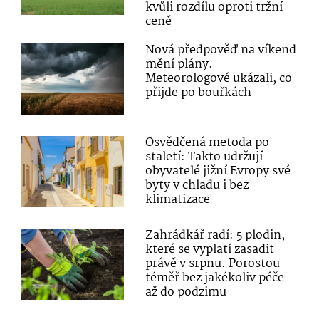
kvůli rozdílu oproti tržní
ceně
Nová předpověď na víkend
mění plány.
Meteorologové ukázali, co
přijde po bouřkách
Osvědčená metoda po
staletí: Takto udržují
obyvatelé jižní Evropy své
byty v chladu i bez
klimatizace
Zahrádkář radí: 5 plodin,
které se vyplatí zasadit
právě v srpnu. Porostou
téměř bez jakékoliv péče
až do podzimu