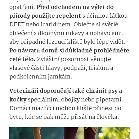
opatření.
Před odchodem na výlet do
přírody použijte repelent
s účinnou látkou
DEET nebo icaridinem. Oblečte si světlé
oblečení s dlouhými rukávy a nohavicemi,
aby případné lezoucí klíště bylo lépe vidět.
Po návratu domů si důkladně prohlédněte
celé tělo.
Zvláštní pozornost věnujte
vlasové části hlavy, podpaží, tříslům a
podkolenním jamkám.
Veterináři doporučují také chránit psy a
kočky
speciálními obojky nebo pipetami.
Domácí mazlíčci mohou klíště přinést do
bytu, kde se pak může přisát na člověka.