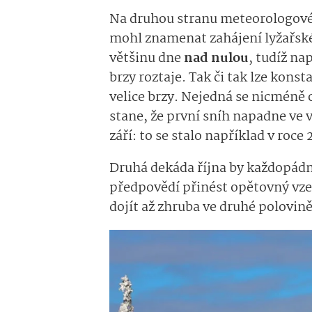
Na druhou stranu meteorologové 
mohl znamenat zahájení lyžařské 
většinu dne
nad nulou
, tudíž na
brzy roztaje. Tak či tak lze kons
velice brzy. Nejedná se nicméně 
stane, že první sníh napadne ve 
září: to se stalo například v roc
Druhá dekáda října by každopád
předpovědí přinést opětovný vze
dojít až zhruba ve druhé polovině