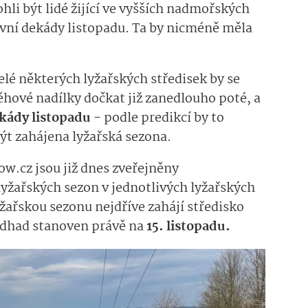
li být lidé žijící ve vyšších nadmořských
vní dekády listopadu. Ta by nicméně měla
elé některých lyžařských středisek by se
hové nadílky dočkat již zanedlouho poté, a
ekády listopadu
- podle predikcí by to
být zahájena lyžařská sezona.
.cz jsou již dnes zveřejněny
yžařských sezon v jednotlivých lyžařských
yžařskou sezonu nejdříve zahájí středisko
 odhad stanoven právě na
15. listopadu.