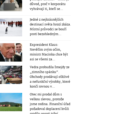
důvod, proč v korporátu
vyhrávají ti, kteří se...
Jedné z nejkrásnějších
destinací světa hrozí zkáza.
Místní průvodci se bouří
proti bezohledným...
Exprezident Klaus:
Nevěřím svým očím,
ministr Macinka chce být
asi se všemi za...
Vedra probudila šmejdy ze
„zimního spánku“.
Obchody prodávají ošklivé
a nefunkční výrobky, které
končí rovnou v...
Otec mi prodal dům s
velkou slevou, protože
jsme rodina. Finanční úřad
požadoval doplacení kvůli
rozdílu oproti tržní...