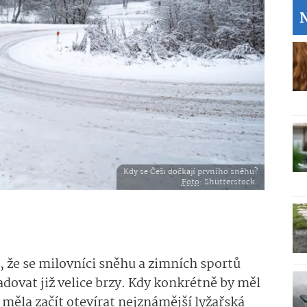
Kdy se Češi dočkají prvního sněhu?
Foto
: Shutterstock.
, že se milovníci sněhu a zimních sportů
dovat již velice brzy. Kdy konkrétně by měl
 měla začít otevírat nejznámější lyžařská