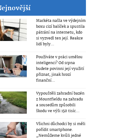
Nejnovější
Markéta našla ve výdejním
boxu cizí balíček a spustila
pátrání na internetu, kdo
si vyzvedl ten její. Reakce
lidí byly...
Používáte v práci umělou
inteligenci? Od srpna
budete povinni její využití
přiznat, jinak hrozí
finanční...
Vypouštěli zahradní bazén
z Mountfieldu na zahradu
a sousedům způsobili
škodu ve výši 150 tisíc...
Všichni důchodci by si měli
pořídit smartphone.
„Nemůžeme kvůli jedné