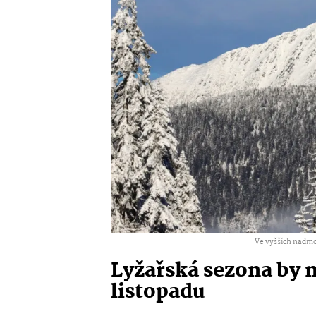
Ve vyšších nadmoř
Lyžařská sezona by m
listopadu