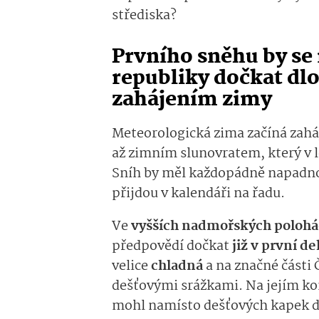
střediska?
Prvního sněhu by se
republiky dočkat dl
zahájením zimy
Meteorologická zima začíná zah
až zimním slunovratem, který v l
Sníh by měl každopádně napadno
přijdou v kalendáři na řadu.
Ve
vyšších nadmořských poloh
předpovědí dočkat
již v první d
velice
chladná
a na značné části
dešťovými srážkami. Na jejím k
mohl namísto dešťových kapek d