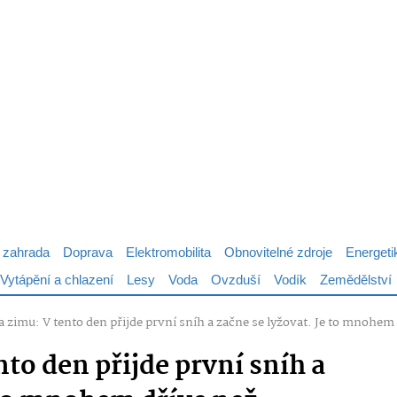
 zahrada
Doprava
Elektromobilita
Obnovitelné zdroje
Energeti
Vytápění a chlazení
Lesy
Voda
Ovzduší
Vodík
Zemědělství
a zimu: V tento den přijde první sníh a začne se lyžovat. Je to mnohem 
nto den přijde první sníh a