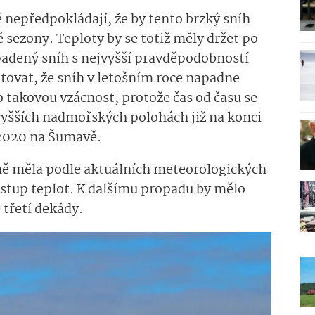
nepředpokládají, že by tento brzký sníh
sezony. Teploty by se totiž měly držet po
padený sníh s nejvyšší pravděpodobností
tatovat, že sníh v letošním roce napadne
o takovou vzácnost, protože čas od času se
vyšších nadmořských polohách již na konci
e 2020 na Šumavě.
ně měla podle aktuálních meteorologických
stup teplot. K dalšímu propadu by mělo
 třetí dekády.