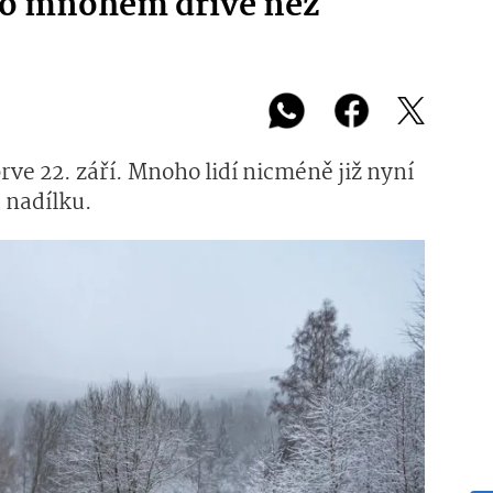
 to mnohem dříve než
rve 22. září. Mnoho lidí nicméně již nyní
 nadílku.