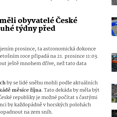
 měli obyvatelé České
ouhé týdny před
ájením prosince, ta astronomická dokonce
etošním roce připadá na 21. prosince 11:03.
ut ještě mnohem dříve, než tato data
ách
by se lidé sněhu mohli podle aktuálních
ekádě měsíce října
. Tato dekáda by měla být
 České republiky je možné počítat s častými
onci by každopádně v horských polohách
opadnout na zem sníh.