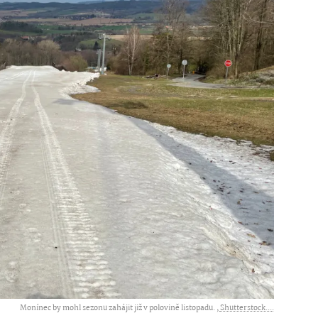
Monínec by mohl sezonu zahájit již v polovině listopadu. ,
Shutterstock....