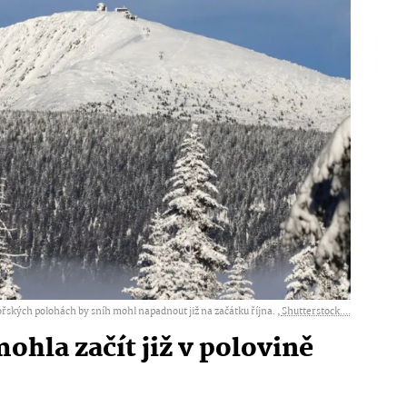
ských polohách by sníh mohl napadnout již na začátku října. ,
Shutterstock....
ohla začít již v polovině