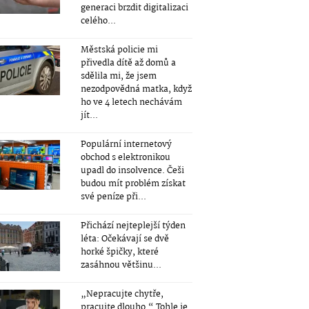
generaci brzdit digitalizaci
celého...
Městská policie mi
přivedla dítě až domů a
sdělila mi, že jsem
nezodpovědná matka, když
ho ve 4 letech nechávám
jít...
Populární internetový
obchod s elektronikou
upadl do insolvence. Češi
budou mít problém získat
své peníze při...
Přichází nejteplejší týden
léta: Očekávají se dvě
horké špičky, které
zasáhnou většinu...
„Nepracujte chytře,
pracujte dlouho.“ Tohle je