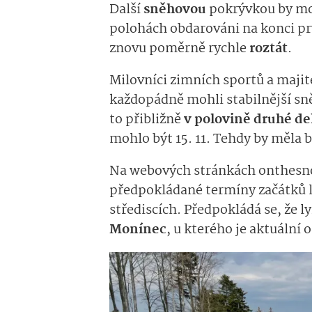
Další
sněhovou
pokrývkou by moh
polohách obdarováni na konci pr
znovu poměrně rychle
roztát
.
Milovníci zimních sportů a majit
každopádně mohli stabilnější sně
to přibližně
v polovině druhé d
mohlo být 15. 11. Tehdy by měla 
Na webových stránkách onthesnow
předpokládané termíny začátků l
střediscích. Předpokládá se, že l
Monínec
, u kterého je aktuální